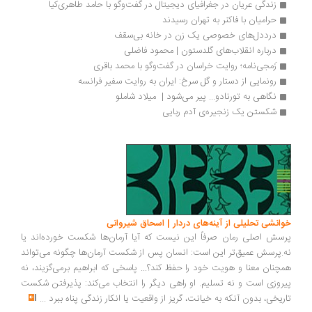
زندگی عریان در جغرافیای دیجیتال در گفت‌وگو با حامد طاهری‌کیا
حرامیان با فاکنر به تهران رسیدند 
درددل‌های خصوصی یک زن در خانه‌ بی‌سقف
درباره انقلاب‌های گلدستون | محمود فاضلی
زَمجی­‌نامه؛ روایت خراسان در گفت‌وگو با محمد باقری
رونمایی از دستار و گل سرخ: ایران به روایت سفیر فرانسه
نگاهی به تورنادو... پیر می‌شود |  میلاد شاملو
شکستن یک زنجیره‌ی آدم ربایی
انشی تحلیلی از آینه‌های دردار | اسحاق شیروانی
سش اصلی رمان صرفاً این نیست که آیا آرمان‌ها شکست خورده‌اند یا
.پرسش عمیق‌تر این است: انسان پس از شکست آرمان‌ها چگونه می‌تواند
چنان معنا و هویت خود را حفظ کند؟... پاسخی که ابراهیم برمی‌گزیند، نه
روزی است و نه تسلیم. او راهی دیگر را انتخاب می‌کند: پذیرفتن شکست
ریخی، بدون آنکه به خیانت، گریز از واقعیت یا انکار زندگی پناه ببرد
...