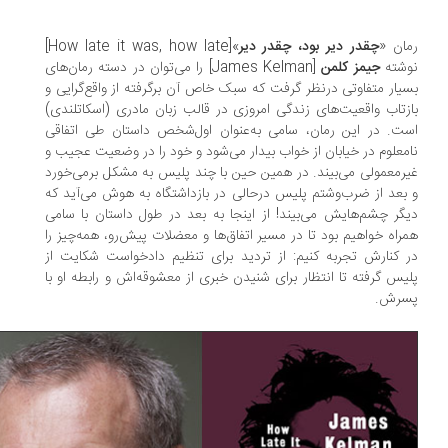
ان «
چقدر دیر بود، چقدر دیر
»[How late it was, how late]
وشته
جیمز کلمن
[James Kelman] را می‌توان در دسته رمان‌های
یار متفاوتی درنظر گرفت که سبک خاص آن برگرفته از واقع‌گرایی و
زتاب واقعیت‌های زندگی امروزی در قالب زبان مادری (اسکاتلندی)
ت. در این رمان، سامی به‌عنوان اول‌شخص داستان طی اتفاقی
معلوم در خیابان از خواب بیدار می‌شود و خود را در وضعیت عجیب و
رمعمولی می‌بیند. در همین حین با چند پلیس به مشکل برمی‌خورد
بعد از ضرب‌وشتم پلیس درحالی در بازداشتگاه به هوش می‌آید که
گر چشم‌هایش می‌بیند! از اینجا به بعد در طول داستان با سامی
راه خواهیم بود تا در مسیر اتفاق‌ها و معضلات پیش‌رو، همه‌چیز را
 کنارش تجربه کنیم: از تردید برای تنظیم دادخواست شکایت از
یس گرفته تا انتظار برای شنیدن خبری از معشوقه‌اش و رابطه او با
سرش.