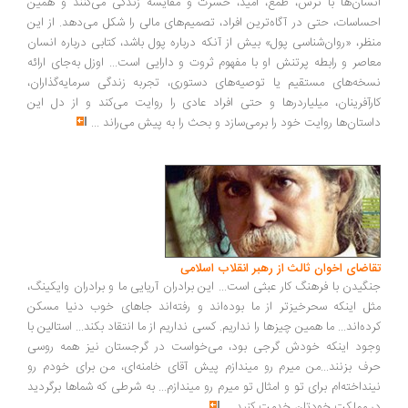
سان‌ها با ترس، طمع، امید، حسرت و مقایسه زندگی می‌کنند و همین
ساسات، حتی در آگاه‌ترین افراد، تصمیم‌های مالی را شکل می‌دهد. از این
ظر، «روان‌شناسی پول» بیش از آنکه درباره پول باشد، کتابی درباره انسان
اصر و رابطه پرتنش او با مفهوم ثروت و دارایی است... اوزل به‌جای ارائه
خه‌های مستقیم یا توصیه‌های دستوری، تجربه زندگی سرمایه‌گذاران،
رآفرینان، میلیاردرها و حتی افراد عادی را روایت می‌کند و از دل این
ستان‌ها روایت خود را برمی‌سازد و بحث را به پیش می‌راند
...
اضای اخوان ثالث از رهبر انقلاب اسلامی
گیدن با فرهنگ کار عبثی است... این برادران آریایی ما و برادران وایکینگ،
ل اینکه سحرخیزتر از ما بوده‌اند و رفته‌اند جاهای خوب دنیا مسکن
ده‌اند... ما همین چیزها را نداریم. کسی نداریم از ما انتقاد بکند... استالین با
ود اینکه خودش گرجی بود، می‌خواست در گرجستان نیز همه روسی
ف بزنند...من میرم رو میندازم پیش آقای خامنه‌ای، من برای خودم رو
نداخته‌ام برای تو و امثال تو میرم رو میندازم... به شرطی که شماها برگردید
 مملکت خودتان خدمت کنید
...