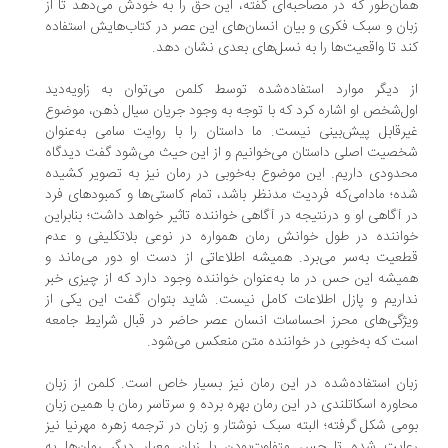
ان‌طور که در مصاحبه‌ای گفته، این حق را به خودش می‌دهد تا از
ان و سبک فکری و بیان انسان‌های این عصر در کتاب‌هایش استفاده
د تا واقعیت‌ها را به نسل‌های بعدی نشان دهد.
 دیگر موارد استفاده‌شده توسط کلمن می‌توان به زاویه‌دید
ل‌شخص او اشاره کرد که با توجه به وجود جریان سیال ذهن، موضوع
رقابل پیش‌بینی نیست. ما داستان را با روایت سامی به‌عنوان
صیت اصلی داستان می‌خوانیم و از این حیث می‌شود گفت دیدگاه
دودی داریم. این موضوع به‌خوبی در رمان نیز به تصویر کشیده
ه؛ مادامی‌که فردیت مدنظر باشد، تمام کاستی‌ها و کمبودهای فرد
 آگاهی او و درنتیجه در آگاهی خواننده تاثیر خواهد داشت؛ بنابراین
اننده در طول خوانش رمان همواره در نوعی بلاتکلیفی و عدم
عیت به‌سر می‌برد. همیشه اطلاعاتی از دست او دور می‌ماند و
یشه این حس در ما به‌عنوان خواننده وجود دارد که از چیزی خبر
اریم و پازل اطلاعات کامل نیست. شاید بتوان گفت این یکی از
ژگی‌های محرز احساسات انسان عصر حاضر در قبال شرایط جامعه
ت که به‌خوبی در خواننده متن منعکس می‌شود.
ان استفاده‌شده در این رمان نیز بسیار خاص است. کلمن از زبان
اوره اسکاتلندی در این رمان بهره برده و سرتاسر رمان با همین زبان
می شکل گرفته؛ البته سبک نوشتار و زبان در ترجمه زهره مهرنیا نیز
ایت شده تا حس متفاوت‌بودن با زبان معیار دیگر رمان‌ها به