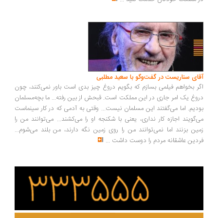
ای سناریست در گفت‌وگو با سعید مطلبی
ر بخواهم فیلمی بسازم که بگویم دروغ چیز بدی است باور نمی‌کنند، چون
وغ یک امر جاری در این مملکت است. قبحش از بین رفته... ما بچه‌مسلمان
دیم. اما می‌گفتند این مسلمان نیست... وقتی به آدمی که در کار سینماست
‌گویند اجازه کار نداری، یعنی با شکنجه او را می‌کشند... می‌توانند من را
ین بزنند اما نمی‌توانند من را روی زمین نگه دارند، من بلند می‌شوم...
دین عاشقانه مردم را دوست داشت
...