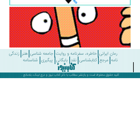
رمان ایرانی
خاطره، سفرنامه و روایت
جامعه شناسی
هنر
زندگی
نامه
مرجع
کتابشناسی
نقد
بایگانی
پیگیری
شناسنامه
کلیه حقوق محفوظ است و بازنشر مطالب با ذکر
کتاب نیوز
و درج لینک، بلامانع .