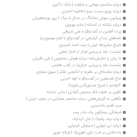
درباره سانسور مهتابی و ملکوت | بابک ذاکری
درباره زورق مست رمبو | فاطیما احمدی
پیرامون سوزان سانتاگ در جدال با مرگ | زری پورجعفریان
درباره نشانه در آستانه | ساره بهروزی
پرده آهنین در گفت‌وگو با علی شروقی
نامه‌های زندان گرامشی در گفت‌وگو با اثمار موسوی‌نیا
تاریخ مشروطه ایران | سید احمد کسروی
نشست نقد و بررسی فراتر از اخبار جعلی
10 رمان و نمایش‌نامه درباره هوش مصنوعی | علی باقریان
نشست نقد و بررسی خیال‌باز در کلاب هاوس
درباره مقدمه‌ای بر نظریه و آناتومی تفکر | سهیل سماوی
حاج فلسطین در گفت‌وگو با الهه آخرتی
 التوحید | شیخ صدوق(ابن بابویه)
نظری بر خلوت فکر سمیعی گیلانی | مانی ارجمند
نگاهی به گزارش‌هایی درباره مختصر عملیاتی در جنوب ایران | 
سید قاسم یاحسینی 
شیفتگی بیمارگون یک مادر پسر
درباره برف پاموک | جان آپدایک
درباره تن تنهایی | سیاوش کیمیایی
یادداشتی بر شب بازی تقوی‌زاد | فرزانه نوری