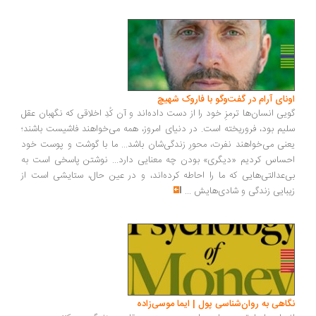
ونای آرام در گفت‌وگو با فاروک شهیچ
یی انسان‌ها ترمزِ خود را از دست داده‌اند و آن کُدِ اخلاقی که نگهبان عقل
یم بود، فروریخته است. در دنیای امروز، همه می‌خواهند فاشیست باشند؛
نی می‌خواهند نفرت، محورِ زندگی‌شان باشد... ما با گوشت و پوست خود
ساس کردیم «دیگری» بودن چه معنایی دارد... نوشتن پاسخی است به
‌عدالتی‌هایی که ما را احاطه کرده‌اند، و در عین حال، ستایشی است از
بایی زندگی و شادی‌هایش
...
اهی به روان‌شناسی پول | ایما موسی‌زاده