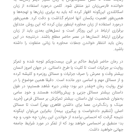
اننده فارسی‌زبان نیز منتقل شود. کلمن درمورد استفاده از زبان
کاتلندی این‌گونه اظهار کرده که باید به برابری زبان‌ها و لهجه‌ها و
ین‌طور اهمیت یکسان‌ آنها احترام گذاشت و دقت کرد. همین‌طور
مورد استفاده از زبان محاوره اینطور بیان کرده که این روش متداول
قراری ارتباط در این روزگار است و نسل‌های بعدی باید از زبان
قراری ارتباط انسان‌ها در عصر حاضر مطلع باشند. درنتیجه در این
ان باید انتظار خواندن جملات محاوره با زبانی متفاوت را داشته
شید.
 رمان حاضر شرایط حاکم بر قرن بیست‌ویکم توجه شده و تمرکز
ایت بر جزئیات است تا کلیت یا طرح داستانی. در جهان امروز انسان
شتر وقت و عمرش را صرف جزئیات و مسائل روزمره و کلیشه کرده
از مسائل مهم و اساسی دور مانده است. دقیقا همین موضوع را در
ع روایت رمان «چقدر دیر بود؛ چقدر دیر» شاهد هستیم؛ در طول
ستان بیشتر مسائل جزیی و پیش‌پا‌افتاده هستند و خودِ سامی
‌عنوان شخصیت اول داستان، بیشتر تمرکزش بر مسائل فرعی (خرید
نک و رنگ‌کردن عصا برای داشتن ظاهری بهتر) است تا مسائل
لی (تنظیم دادخواست و پیگیری بیمه). بنابراین می‌توان اینگونه
یجه گرفت که احساس برآمده از خواندن این رمان- چه خوب و چه
- منطبق بر احساسی خواهد بود که از تفکر در مورد شرایط جامعه
انی خواهید داشت.