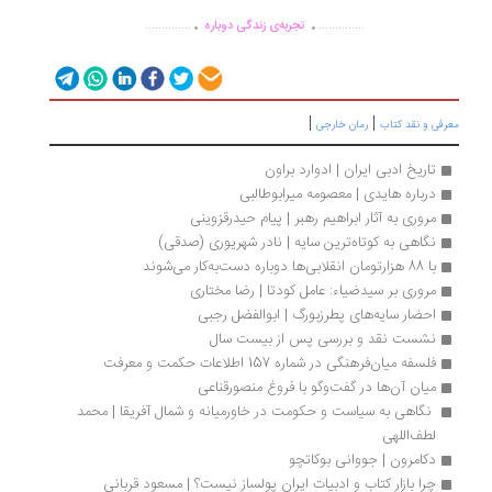
.
.
..............
..............
تجربه‌ی زندگی دوباره
|
|
رفی و نقد کتاب
رمان خارجی
تاریخ ادبی ایران | ادوارد براون
درباره هایدی | معصومه میرابوطالبی
مروری به آثار ابراهیم رهبر | پیام حیدرقزوینی
نگاهی به کوتاه‌ترین سایه | نادر شهریوری (صدقی)
با 88 هزارتومان انقلابی‌ها دوباره دست‌به‌کار می‌شوند
مروری بر سیدضیاء: عامل کودتا | رضا مختاری
احضار سایه‌های پطرزبورگ | ابوالفضل رجبی
نشست نقد و بررسی پس از بیست سال
فلسفه میان­‌فرهنگی در شماره 157 اطلاعات حکمت و معرفت
میان آن‌ها در گفت‌وگو با فروغ منصورقناعی
 نگاهی به سیاست و حکومت در خاورمیانه و شمال آفریقا | محمد 
لطف‌اللهی
دکامرون | جووانی بوکاتچو
چرا بازار کتاب و ادبیات ایران پولساز نیست؟ | مسعود قربانی