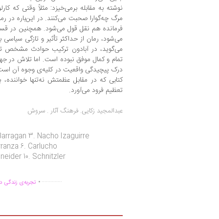
نوشته به مقابله برمی‌خیزد: مثلاً وقتی که کارل
مرگ چه‌گوارا صحبت می‌کنند. در این‌باره در رم
فرمانده هم نقل قول می‌شود. همچنین در قس
می‌شود، رمان از حداکثر تأثیر و تازگی سیاسی ب
می‌گوید، در آبادون ترکیب حوادث مشخص تار
تمام و کمال موفق نبوده است. اما تلاش در جه
درک پیچیدگی واقعیت در کلیه‌ی وجوه آن است،
کتابی که در مقابل عظمتش نه‌تنها خواننده، 
تعظیم فرود می‌آورد.
عبدالمجید زکایی. فرهنگ آثار . سروش
 Barragan 3. Nacho Izaguirre
rranza 6. Carlucho
neider 10. Schnitzler
.
..............
تجربه‌ی زندگی دو