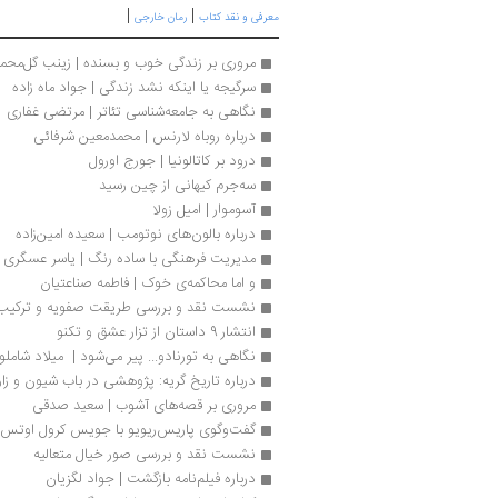
|
|
معرفی و نقد کتاب
رمان خارجی
مروری بر زندگی خوب و بسنده | زینب گل‌محم
سرگیجه یا اینکه نشد زندگی | جواد ماه زاده
نگاهی به جامعه‌شناسی تئاتر | مرتضی غفاری
درباره روباه لارنس | محمدمعین شرفائی
درود بر کاتالونیا | جورج اورول
سه‌جرم کیهانی از چین رسید
آسوموار | امیل زولا
درباره بالون‌های نوتومب | سعیده امین‌زاده
مدیریت فرهنگی با ساده رنگ | یاسر عسگری
و اما محاکمه‌ی خوک | فاطمه صناعتیان
نشست نقد و بررسی طریقت صفویه و ترکیب‌
انتشار 9 داستان از تزار عشق و تکنو
نگاهی به تورنادو... پیر می‌شود |  میلاد شاملو
درباره تاریخ گریه: پژوهشی در باب شیون و زار
مروری بر قصه‌های آشوب | سعید صدقی
گفت‌وگوی پاریس‌ریویو با جویس کرول اوتس
نشست نقد و بررسی صور خیال متعالیه
درباره فیلم‌نامه بازگشت | جواد لگزیان