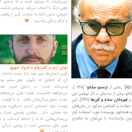
برمی‌گزیند، نه پیروزی است و نه تسلیم. ا
راهی دیگر را انتخاب می‌کند: پذیرفتن شکس
تاریخی، بدون آنکه به خیانت، گریز از واقعی
یا انکار زندگی پناه ببرد
...
اونای آرام در گفت‌وگو با فاروک شهیچ‭
گویی انسان‌ها ترمزِ خود را از دست داده‌اند 
آن کُدِ اخلاقی که نگهبان عقل سلیم بود،
فروریخته است. در دنیای امروز، همه
1
ارنستو ساباتو
(1911- )،
می‌خواهند فاشیست باشند؛ یعنی می‌خواهند
ه در 1974 منتشر شد. ساباتو بیش از ده سال در کار نوشتن این
قهرمانان ساده و گورها
(1961)، این
نفرت، محورِ زندگی‌شان باشد... ما با گوشت 
ر حوادث و اشخاص مذکور در رمان‌های
پوست خود احساس کردیم «دیگری» بودن
 همه‌فهم نویسنده مورد استفاده قرار
چه معنایی دارد... نوشتن پاسخی است به
ون براندازنده را می‌توان به مثابه‌ی
بی‌عدالتی‌هایی که ما را احاطه کرده‌اند، و د
عین حال، ستایشی است از زیبایی زندگی و