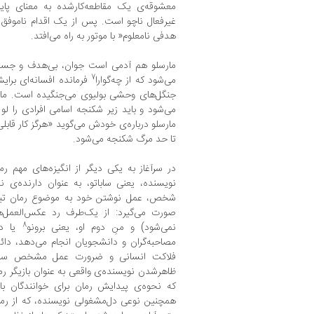
معشوقه‌ی یک مقاطعه‌کارشده به معنای پای
غیرفعال ناچو است. پس از یک اقدام ناموفق 
هدفی نامعلوم« با موتور به راه می‌افتد.
مارسلو هم آدمی است جوان، بی‌هدف و جستجوگر
7
می‌شود که از چه‌گوارا
فرمانده افسانه‌ای برای
جنگل‌های وحشی بولیوی می‌جنگیده است. مارسل
می‌شود و باید زیر شکنجه اسامی افرادی را ل
مارسلو درباره‌ی خودش می‌گوید «هرگز کار قاب
تا حد مرگ شکنجه می‌شود.
در سرآغاز به یکی دیگر از انگیزه‌های مهم رم
نویسنده، یعنی ساباتو، به عنوان دارنده‌ی 
شخص، عمل نوشتن خود به موضوع رمان تبدیل
صورت می‌گیرد: از یک‌طرف رد عکس‌العمل‌ها
8
نمی‌شود) و منِ دوم او، یعنی برونو
یا در
مصاحبه‌گران و دانشجویان انجام می‌دهد، دائم
فلاکت انسانی و ضرورت عمل مشخص سیاس
ظاهرشدن نویسنده‌ی واقعی به عنوان بازیگر رما
که نحوه‌ی پیدایش رمان برای خوانندگان با
همچنین نوعی دل‌مشغولی نویسنده، که از رما