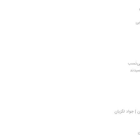
بی
بی‌نسب
سیدند
ن | جواد لگزیان
ی