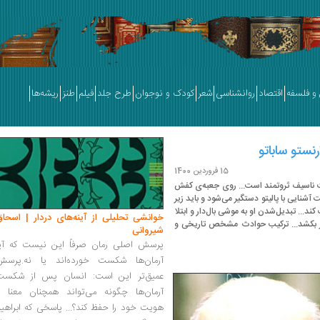
و فلسفه
اقتصاد
روانشناسی
شعر
کودک و نوجوان
طرح جلد
فیلم
طنز
ریشه‌ها
نستو ساباتو
15 فروردین 1400
ت ناسیف ثروتمند است... روی جعبه‌ی کفش
آشنایی با پالیتو دستگیر می‌شود و باید زیر
... تبدیل‌شدن او به موشی بال‌دار و ابتلا
خوانشی تحلیلی از آینه‌های دردار | اسحاق
طر بکشد... ترکیب حوادث مشخص تاریخی و
شیروانی
پرسش اصلی رمان صرفاً این نیست که آیا
آرمان‌ها شکست خورده‌اند یا نه.پرسش
عمیق‌تر این است: انسان پس از شکست
آرمان‌ها چگونه می‌تواند همچنان معنا و
هویت خود را حفظ کند؟... پاسخی که ابراهی