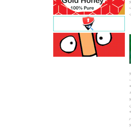
و
ت
ت
و
و
ر