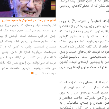
باتو، که در متن حضور پیدا می‌کند،
مالشان که از مخفی‌گاه‌های زیرزمینی
د.
آقای سناریست در گفت‌وگو با سعید مطلبی
10
9
کتر اشنایدر
و شنیتسلر
) به چهان
اگر بخواهم فیلمی بسازم که بگویم دروغ چی
 این دنیای زیرین، بخشی از کائنات را
بدی است باور نمی‌کنند، چون دروغ یک امر
ابتلا به کوری تدریجی مکافاتی است که
جاری در این مملکت است. قبحش از بین
و قبر ساباتو را در قبرستان کاپیتان
رفته... ما بچه‌مسلمان بودیم. اما می‌گفتند ای
به تصور درمی‌آورد. نوشته‌ی روی سنگ
، فقط از یک کلمه تشکیل شده است:
مسلمان نیست... وقتی به آدمی که در کار
جودات توسط قدرت‌های خبیث و بدی
سینماست می‌گویند اجازه کار نداری، یعنی ب
دست‌نیافتنی است. ناتالیسو بارگان،
شکنجه او را می‌کشند... می‌توانند من را زمی
مان یا پنجمین فرشته‌ی انهدام آبادون
بزنند اما نمی‌توانند من را روی زمین نگه دارند
ان نزدیک است و این اژدها پیام خون
من بلند می‌شوم... فردین عاشقانه مردم را
دوست داشت
...
هات به اقدام بسیاری دست زده است،
ند بیش از اندازه‌ی لازم. او از
ه مجبور است دریچه‌ی دل را به روی
د و گاهی نفس‌گیر، مباحث مطنطن و
مان، هیجان و جنبه‌ی دراماتیک را به
 می‌یابد و با «بار گران روشنفکری»