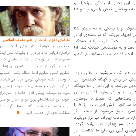
ان این بخش از زندگیِ بی‌تحرک و
به خودکشی اثاثش را می‌پیچد و «با
. او با چریکی به نام پالیتو آشنا
ش تعریف می‌کند که در دسته‌ی او در
تقاضای اخوان ثالث از رهبر انقلاب اسلامی
و به علت آشنایی با پالیتو دستگیر
جنگیدن با فرهنگ کار عبثی است... این
و دهد و به دوستانش خیانت کند. اما
برادران آریایی ما و برادران وایکینگ، مثل اینک
لی انجام نداده است»، سکوت می‌کند و
سحرخیزتر از ما بوده‌اند و رفته‌اند جاهای خو
دنیا مسکن کرده‌اند... ما همین چیزها را
ان هم اشاره می‌شود. با اولین ظهور
نداریم. کسی نداریم از ما انتقاد بکند... استالی
نقش در رمان و گهگاه گوینده‌ی اول
با وجود اینکه خودش گرجی بود، می‌خواست
 می‌شود و این امر از دو دیدگاه
در گرجستان نیز همه روسی حرف بزنند...من
ی ساباتو (در رمان تأکیدی بر آن
میرم رو میندازم پیش آقای خامنه‌ای، من برا
 بحث‌هایی که ساباتو با دوستان،‌
خودم رو نینداخته‌ام برای تو و امثال تو میر
اً مسئله‌ی نقش ادبیات در ارتباط با
رو میندازم... به شرطی که شماها برگردید د
ی مطرح می‌شود، از طرف دیگر
مملکت خودتان خدمت کنید
...
ن در خدمت این امر نیز قرار می‌گیرد
 دادن سرنخ‌هایی قابل رؤیت گردد.
ن‌های قبلی وی برای ما آشناست، در