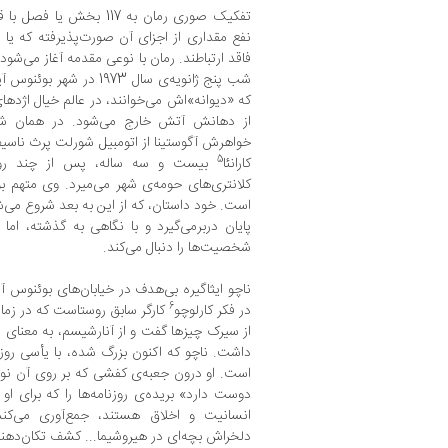
تفکیک صوری رمان به 117 بخ
نفع مقداری از اجزای آن صورت‌پذیرفته که یا دا
فاقد ارتباطند. رمان با نوعی مقدمه آغاز می‌شود
شب پنج ژانویه‌ی سال 1973 در شهر بوئنوس آیرس اتفاق می‌افتند: ناتالیسیو باراگان
که «دیوانه»اش می‌خوانند، در عالم خیال اژدها
از دهانش آتش خارج می‌شود. در همان شب 
خواهرش آگوستینا از اتومبیل شورلت پرث ناسی
5
کارانئا
بیست و سه ساله، پس از چند روز 
کلانتری‌های حومه‌ی شهر می‌میرد. وی متهم ب
پایان دربرمی‌گیرد و با نگاهی به گذشته، ام
شخصیت‌ها را دنبال می‌کند.
ناچو ایثاگیره بی‌هدف در خیابان‌های بوئنوس آ
6
در فکر کارلوچو
کارگر سابق روستاست که در زمان 
از سیرک چیزها گفت و از آنارشیسم، به معنای 
داشت. ناچو که اکنون بزرگ شده، با یأسی روز
است. او درون جعبه‌ی کفشی که بر روی آن نوش
دوست دارد» بریده‌ی روزنامه‌ها را که برای ا
انسانیت و اخلاق هستند، جمع‌آوری می‌کن
دلخراش بچه‌ای در هیروشیما... کشف تکان‌دهن