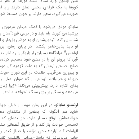
متن آبادون وارد شده است: کورها. از نظر سا
کورها به یک فرقه‌ی مخفی تعلق دارند و با اع
صورت می‌گیرد، سعی دارند بر جهان مسلط شون
ساباتو موفق می‌شود با کمک مردان مرموزی (د
پوشیده‌ی کورها راه یابد و در نوعی فرودآمدن به
شناسایی کند. تبدیل‌شدن او به موشی بال‌دار و 
او باید بدین‌خاطر بکشد. در پایان رمان، برون
11
اولمس
«زادگاه» بسیاری از بازیگران رمانش، 
قبر، که برونو آن را در ذهن خود مسجم کرده
صلح. صلحی آرمانی که به علت تهدید کل مو
و پیروزی عن‌قریب ظلمت در این دوران حیات، 
دیوانه و خیالباف، انهدامی را که عنوان اصلی ر
بدان اشاره دارد، پیش‌بینی می‌کند: «زیرا زم
می‌دهد و سنگی بر روی سنگ نخواهد ماند».
ارنستو ساباتو
، در این رمان مهم، از خیلی ج
شاید هم آنگونه که بعضی از منتقدان معتقد
خواننده‌اش توقع بسیار دارد، خواننده‌ای ک
تسلسل حوادث باز کند و از طریق قطعاتی بلن
الهامات گاه آزاردهنده‌ی مؤلف را دنبال کند. ر
جایی می‌رساند که داستان‌سرایی بالنفسه تقدم