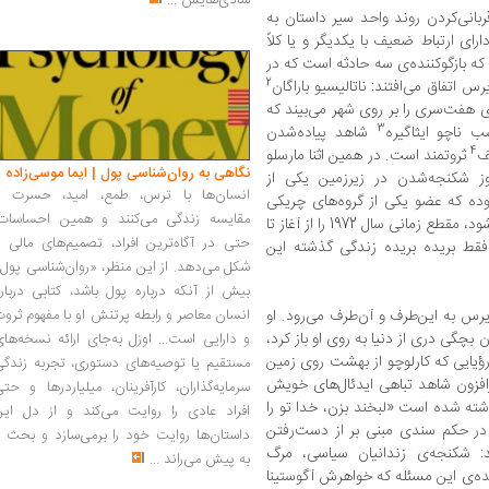
شادی‌هایش
...
ش یا فصل با قربانی‌کردن روند واحد سیر داستان به
رای ارتباط ضعیف با یکدیگر و یا کلاً
 که بازگوکننده‌ی سه حادثه است که در
2
ی هفت‌سری را بر روی شهر می‌بیند که
3
ناچو ایثاگیره
شاهد پیاده‌شدن
4
ف
ثروتمند است. در همین اثنا مارسلو
نگاهی به روان‌شناسی پول | ایما موسی‌زاده
شکنجه‌شدن در زیرزمین یکی از
انسان‌ها با ترس، طمع، امید، حسرت و
وده که عضو یکی از گروه‌های چریکی
مقایسه زندگی می‌کنند و همین احساسات،
است. خود داستان، که از این به بعد شروع می‌شود، مقطع زمانی سال 1972 را از آغاز تا
حتی در آگاه‌ترین افراد، تصمیم‌های مالی ر
ا فقط بریده بریده زندگی گذشته این
شکل می‌دهد. از این منظر، «روان‌شناسی پول
بیش از آنکه درباره پول باشد، کتابی دربار
یرس به این‌طرف و آن‌طرف می‌رود. او
انسان معاصر و رابطه پرتنش او با مفهوم ثرو
بچگی دری از دنیا به روی او باز کرد،
و دارایی است... اوزل به‌جای ارائه نسخه‌ها
رؤیایی که کارلوچو از بهشت روی زمین
مستقیم یا توصیه‌های دستوری، تجربه زندگی
افزون شاهد تباهی ایدئال‌های خویش
سرمایه‌گذاران، کارآفرینان، میلیاردرها و حت
ته شده است «لبخند بزن، خدا تو را
افراد عادی را روایت می‌کند و از دل این
و در حکم سندی مبنی بر از دست‌رفتن
داستان‌ها روایت خود را برمی‌سازد و بحث ر
د: شکنجه‌ی زندانیان سیاسی، مرگ
به پیش می‌راند
...
ده‌ی این مسئله که خواهرش آگوستینا