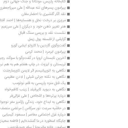
کتابخانه پاریس، مونتانا و جنگ جهانی دوم
پیرامون پسرهای ننه عبدالله | علی میرزاجعفری
نقد آثار گلشیری با احضار مغان
مروری بر درخت نخل و همسایه‌ها | احمد آفتا
هنر تغییر ذهن خود و دیگران | علی سرزعیم
نشست نقد و بررسی سنگ اقبال
گزارشی از فلسفه پول زيمل
گفت‌وگوی گاردین با کازوئو ایشی گورو
پیرامون ابرمرد | محمد کرمی
آخرین تابستان اروپا در گفت‌وگو با سوگند رج
تریستان و ایزوت در چاپ هفتم هم به هم نر
نگاهی به اتوپیانیسم اثر لایمن تاورسارجنت
نگاهی به نکته جزئی شبلی | لادن عظیمی
یک قتل منزه پاریسی به قلم نوتومب
نگاهی به دیوید کاپرفیلد | زینب کاظم‌خواه 
درباره پرتره‌ها و اشخاص | علی غزالی‌فر
نگاهی به ابداع خود، زندگی راز‌آمیز مغز نوجوا
در حاشیه سرعت نور سرکاس | مرتضی منصف
درباره غزل اجتماعی معاصر | مسعود کیمیایی
جایگاه اسطوره در ما گمشده‌ایم | فاطمه سعید
پیرامون خانه ماتریونا | پیام حیدرقزوینی