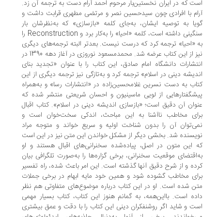
ت که در ایران نخستین‌بار مرحوم احمد آرام دست به ترجمه آن زد.
ام با افرادی چون سیدحسین نصر و مرتضی مطهری قرابت داشت و
یا به توصیه ایشان، به‌جای کلمه «بازسازی» که به‌نظرشان بار
سنگینی داشته است، کلمه «احیا» را به‌کار برد و Reconstruction را
 «احیا» ترجمه کرد که درست نیست. بعدتر البته ترجمه‌های دیگری
نیز از این کتاب عرضه شد. محمدمسعود نوروزی در آغاز دهه 1390 در
تشارات دانشگاه امام صادق، این کتاب را با عنوان «تجدید بنای
دیشه دینی در اسلام» ترجمه کرد و به‌تازگی نیز ترجمه دیگری از این
اب به دست نسرین غلامحسین‌زاده در «انتشارات رسا» و به‌همراه
شگفتارهایی از لویی ماسینیون و احسان شریعتی منتشر شده که
وان آن دقیق است؛ «بازسازی اندیشه دینی در اسلام». کتاب اقبال
ای مخاطب ناآشنا به این مباحث، اندکی سخت‌خوان است و
ی‌توان آن را بدون شناخت اولیه و سریع خواند و متوجه مراد
یسنده شد. بخشی دیگر از مشکل خواندن این متن نیز در این است
 این متون در اصل، پیاده‌شده سخنرانی‌های اقبال هستند و او
‌اقتضای موقعیت سخنرانی، برخی گزاره‌ها را به‌صورت تلگرافی بیان
ده و از شرح دقیق آنها گذشته است. این امر باعث شده، راه تفسیر
ای مخاطب گشوده شود و همین خود مایه ابهام در برخی جملات
ن شده است. او در این کتاب درباره موضوع‌های متفاوتی هم نظر
ده است. بااین‌همه، به گمانم هنوز این کتاب، کتاب بسیار مهمی
ت و شاید اگر روشنفکران دینی این کتاب را با دقت و عمق بیشتری