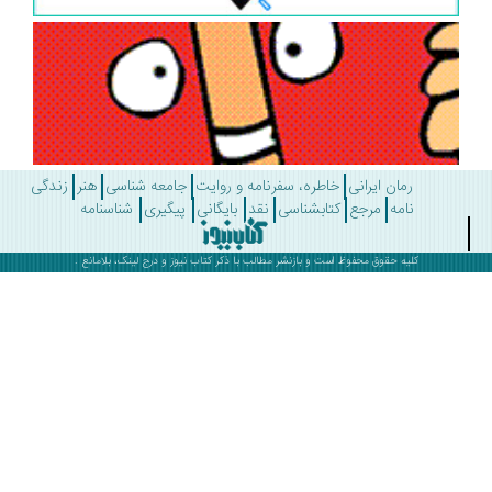
رمان ایرانی
خاطره، سفرنامه و روایت
جامعه شناسی
هنر
زندگی
نامه
مرجع
کتابشناسی
نقد
بایگانی
پیگیری
شناسنامه
کلیه حقوق محفوظ است و بازنشر مطالب با ذکر
کتاب نیوز
و درج لینک، بلامانع .