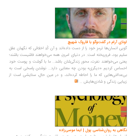
ونای آرام در گفت‌وگو با فاروک شهیچ
یی انسان‌ها ترمزِ خود را از دست داده‌اند و آن کُدِ اخلاقی که نگهبان عقل
یم بود، فروریخته است. در دنیای امروز، همه می‌خواهند فاشیست باشند؛
نی می‌خواهند نفرت، محورِ زندگی‌شان باشد... ما با گوشت و پوست خود
ساس کردیم «دیگری» بودن چه معنایی دارد... نوشتن پاسخی است به
‌عدالتی‌هایی که ما را احاطه کرده‌اند، و در عین حال، ستایشی است از
بایی زندگی و شادی‌هایش
...
اهی به روان‌شناسی پول | ایما موسی‌زاده