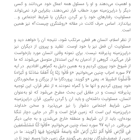
اهمیت می‌دهند و او را مسئول همه اعمال خود می‌دانند و کسی
گر را دراین‌زمینه مورد خطاب قرار نمی‌دهند، بنابراین فرد نمی‌تواند
ئولیت رفتارهای خود را بر گردن دیگران یا شرایط اجتماعی و...
اندازد. اساس حرف کانت در مقاله «روشنگری چیست؟» نیز همین
ت.
 نظر اسلام، انسان هر فعلی مرتکب شود، نتیجه آن را خواهد دید و
ئولیت آن فعل نیز با خود اوست. تقلید و پیروی از دیگران نیز
این‌زمینه پذیرفته نیست. برای نمونه وقتی انسان مورد بازخواست
ار می‌گیرد، گروهی از آدمیان به این استدلال متوسل می‌شوند که ما
 شیوخ خود پیروی کردیم و به همین دلیل به گمراهی افتادیم. در آیه
67 سوره احزاب چنین می‌خوانیم: «وَ قٰالُوا رَبَّنٰا إِنّٰا أَطَعْنٰا سٰادَتَنٰا وَ كُبَرٰاءَنٰا
أَضَلُّونَا السَّبِيلاَ »، یعنی «و گویند: پروردگارا ما از بزرگان و سالخوردگان
د پیروی کردیم و آنها ما را گمراه نمودند.» از نظر قرآن، این توجیه
یرفته نیست و در مقابل این بحث مطرح می‌شود که تو به‌عنوان
سان، مسئولیت داشته‌ای و باید آن را گردن بگیری. قرآن دراین‌زمینه
ی شرایط اجتماعی دشوار را نیز می‌پذیرد و سخن خداوند
این‌زمینه این است که زمین فراخ است و اگر در جایی دچار تنگنا
ده‌ای، باید از آن شرایط و منطقه خارج می‌شدی و به جایی دیگر
می‌رفتی. در آیه 97 سوره نساء چنین می‌خوانیم: «قَالُوا كُنَّا مُسْتَضْعَفِينَ
 الْأَرْضِ قَالُوا أَلَمْ تَكُنْ أَرْضُ اللَّهِ وَاسِعَةً فَتُهَاجِرُوا فِيهَا (گویند: ما در
ين از ضعیف‌شدگان بوديم ،مى‌گويند مگر زمين خدا وسيع نبود تا در