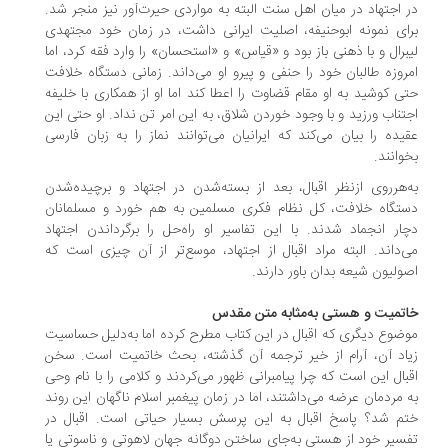
 اجتهاد در میان اهل سنت البته به مواردی حیرت‌آور نیز منجر شد.
ای نمونه ابوحنیفه، اصلیت ایرانی داشت، در زمان خود مجتهدی
برال و با ذهنی باز بود و «قیاس» و «استحسان» را وارد فقه کرد، اما
روزه طالبان خود را حنفی و پیرو او می‌داند. زمانی دستگاه خلافت
ی کوشید به او مقام قضاوت را اعطا کند اما او از همکاری با خلیفه
تناب ورزید و با وجود خوردن شلاق، به این امر تن نداد. او حتی این
یده را بیان می‌کند که ایرانیان می‌توانند نماز را به زبان فارسی
وانند.
‌هرروی ازنظر اقبال، بعد از بسته‌شدن در اجتهاد و برچیده‌شدن
تگاه خلافت، کل نظام فکری مسلمین به هم خورد و مسلمانان
ار انجماد شدند. با این تفاسیر او راه‌حل را برگرداندن اجتهاد
‌داند. البته مراد اقبال از اجتهاد، موسع‌تر از آن چیزی است که
ولیون شیعه بدان باور دارند.
تمیت و هستی به‌مثابه متن مقدس
ضوع دیگری که اقبال در این کتاب مطرح کرده اما به‌دلیل حساسیت
اد آن، آرام از خیر ترجمه آن گذشته، بحث خاتمیت است. سخن
بال این است که چرا پیامبرانی ظهور می‌کردند و کلامی را با نام وحی
 مردمان عرضه می‌داشتند، اما در زمان پیغمبر اسلام ناگهان این روند
م شد؟ پاسخ اقبال به این پرسش بسیار حیاتی است. اقبال در
سیر خود از هستی به‌جای ساختن دوگانه جهان لاهوتی و ناسوتی یا