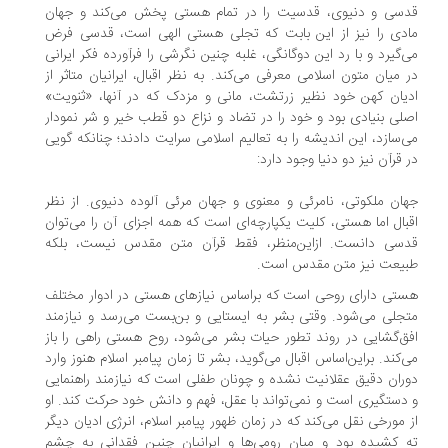
سی و دنیوی، قدسیت را در تمام هستی پخش می‌کند و جهان
دی را نیز از این بابت که تجلی هستی الهی است، قدسی فرض
‌گیرد و با رد این دوگانگی، غلبه چنین نگرشی را فرآورده فکر ایرانی
 میان متون اسلامی معرفی می‌کند. به نظر اقبال، ایرانیان متاثر از
یان کهن خود نظیر زرتشت، مانی و مزدک که در آنها، «ثنویت»
لی بنیادی بود و خود را در تضاد و نزاع دو قطب خیر و شر نمودار
‌سازد، این اندیشه را به تعالیم اسلامی سرایت دادند؛ چنانکه گویی
 قرآن نیز دو دنیا وجود دارد:
ان ملکوتی، نامرئی و معنوی و جهان مرئی آلوده دنیوی. از نظر
بال اما هستی، کلیت یکپارچه‌ای است که همه اجزای آن را می‌توان
سی دانست. ازاین‌منظر، فقط قرآن متن مقدس نیست، بلکه
یعت نیز متن مقدس است.
تی دارای روحی است که براساس نیازهای هستی در ادوار مختلف
جلی می‌شود. وقتی بشر به ایستایی و بن‌بست می‌رسد و نیازمند
ق‌گشایی در روند تطور حیات بشر می‌شود، روح هستی راهی را باز
‌کند. براین‌اساس اقبال می‌گوید، بشر تا زمان پیامبر اسلام هنوز وارد
ران دقیق عقلانیت نشده و چونان طفلی است که نیازمند راهنمایی
دستگیری است و نمی‌تواند با عقل، فهم و دانش خود حرکت کند. او
 مورخی نقل می‌کند که در زمان ظهور پیامبر اسلام، انرژی ادیان دیگر
 کشیده بود و میان رومی‌ها و ایرانیان چنین فقدانی به چشم