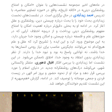
 ماه‌های اخیر مجموعه نشست‌هایی با عنوان «امکان و امتناع
شنفکری دینی» در «کافه تاریخ»، واقع در «موزه تصاویر معاصر»، با
ریس
احمد زیدآبادی
در حال برگزاری است. در نشست‌های نخست
دآبادی بحث خود را با بحث درباره چیستی دین، روشنفکری و عقل
از کرد. در ادامه او به بحثی دقیق‌تر درباره اهمیت امکان یا امتناع
هوم روشنفکری دینی پرداخت و از دریچه اختلاف آرایی که در
زه‌های علم و فلسفه درباره چیستی و امکان وجود خدا جریان دارد،
 این موضوع ورود کرد و این ایده را تشریح کرد که عقل و علم
چ‌کدام نه می‌توانند جایگزینی مناسب برای نیاز روحی انسان‌ها به
ا باشند، نه توانایی پاسخ به بود و نبود خدا را دارند. از نظر
دآبادی بدون اعتقاد به وجود خدا، اخلاق ناممکن می‌شود. در این
ست اما زیدآبادی با بررسی افکار
اقبال لاهوری
، متفکر پاکستانی
یر، می‌کوشد درک‌های روشنفکرانه جدید در دنیای اسلام را مورد
رسی قرار دهد و مراد او از نحوه حضور و بروز امر الهی در زیست
دی و جمعی مومنانه را توصیف کند. در ادامه، گزارش «هم‌میهن» از
ن نشست‌ تقدیم خوانندگان خواهد شد.