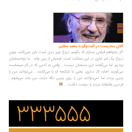
ای سناریست در گفت‌وگو با سعید مطلبی
ر بخواهم فیلمی بسازم که بگویم دروغ چیز بدی است باور نمی‌کنند، چون
وغ یک امر جاری در این مملکت است. قبحش از بین رفته... ما بچه‌مسلمان
دیم. اما می‌گفتند این مسلمان نیست... وقتی به آدمی که در کار سینماست
‌گویند اجازه کار نداری، یعنی با شکنجه او را می‌کشند... می‌توانند من را
ین بزنند اما نمی‌توانند من را روی زمین نگه دارند، من بلند می‌شوم...
دین عاشقانه مردم را دوست داشت
...