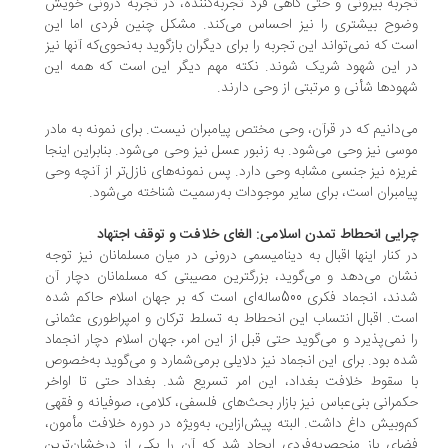
ربه بیرونی و حتی گاهی فرد تجربه‌کننده، در تجربه درونی خویش
وح بیشتری را نیز احساس می‌کند. مشکل چنین فردی اما این
ت که نمی‌تواند این تجربه را برای دیگران بازگوید به‌نحوی‌که آنها نیز
 این شهود شریک شوند. نکته مهم دیگر این است که همه این
ودها شأنی و مرتبتی از وحی دارند.
‌دانیم که در قرآن، وحی مختص پیامبران نیست. برای نمونه به مادر
سی نیز وحی می‌شود. به زنبور عسل نیز وحی می‌شود. بنابراین اینجا
یزه نیز جنسی مشابه وحی دارد. پس نمونه‌های نازل‌تر از آنچه وحی
امبران است، برای سایر موجودات به‌رسمیت شناخته می‌شود.
ایی انحطاط تمدن اسلامی: الغای خلافت و توقف اجتهاد
 کنار اینها اقبال به دینامیسمی درونی در میان مسلمانان نیز توجه
ان می‌دهد و می‌گوید، بزرگترین مصیبتی که مسلمانان دچار آن
شدند، انجماد فکری 500ساله‌ای است که بر جهان اسلام حاکم شده
ت. اقبال انتساب این انحطاط به تسلط ترکان و امپراطوری عثمانی
 نمی‌پذیرد و می‌گوید حتی قبل از این امر، جهان اسلام دچار انجماد
ه بود. برای این انجماد نیز دلایلی برمی‌شمارد و می‌گوید به‌خصوص
 سقوط خلافت بغداد، این امر تسریع شد. بغداد حتی تا اواخر
مرانی بنی‌عباس نیز بازار بحث‌های فلسفی، کلامی، صوفیانه و فقهی
‌و‌بیش داغ داشت. البته پیش‌ازاین، به‌ویژه در دوره خلافت مأمون،
ای باز منحصربه‌فردی ایجاد شد که آن را یکی از درخشان‌ترین