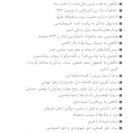
نگاهی به قلب زمین مال ماست | حمید بناء
 خاطرات یک زن آمریکایی از پاریس ۱۹۴۳
4 کتاب درباره حضرت زینب سلام‌الله علیها
بلندیهای بادگیر به روایت کمند امیرسلیمانی
پرتاب‌های فلسفه برای زندگی امروز
هشتمین جلد خاطرات ناصرالدین شاه در 723 صفحه
نگاهی به متروک بی‌انتها | نگار کاظمی
درس‌گفتار‌های اندیشه و عمل سید موسی صدر
نابرابری با ما چه می‌کند؟ در گفت‌وگو با ریچارد ویلکنسون
نگاهی به اصفهان عصر صفوی، سبک زندگی و ساختار قدرت | 
کارین آتشی
و اما از غبار بپرس | افسانه فرقدانی
درباره کورین مایر؛ اقتصاددان طنزپرداز | زهرا تهرانی
مروری بر دی ان ای نوآور: پنج مهارت نوآوران | موسی رحمانی
درباره کوهستان لک‌لک‌ها | صبا صحبتی
نگاهی به بروکلین | سیما باوی
دکتر داتیس و بازی در زمین دیگری | علی شروقی
دزد و سگ‌ها | نجیب محفوظ
درباره سرمایه | شرق
بنیاد حق طبیعی، حق شهروندی و حق خصوصی