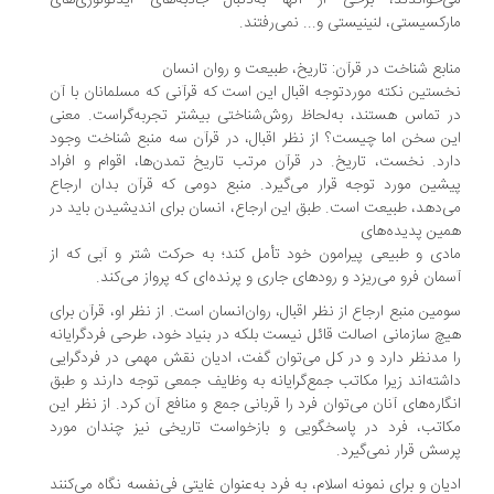
‌خواندند، برخی از آنها به‌دنبال جاذبه‌های ایدئولوژی‌های
رکسیستی، لنینیستی و... نمی‌رفتند.
ابع شناخت در قرآن: تاریخ، طبیعت و روان انسان
ستین نکته موردتوجه اقبال این است که قرآنی که مسلمانان با آن
 تماس هستند، به‌لحاظ روش‌شناختی بیشتر تجربه‌گراست. معنی
ن سخن اما چیست؟ از نظر اقبال، در قرآن سه منبع شناخت وجود
رد. نخست، تاریخ. در قرآن مرتب تاریخ تمدن‌ها، اقوام و افراد
شین مورد توجه قرار می‌گیرد. منبع دومی که قرآن بدان ارجاع
‌دهد، طبیعت است. طبق این ارجاع، انسان برای اندیشیدن باید در
ین پدیده‌های
دی و طبیعی پیرامون خود تأمل کند؛ به حرکت شتر و آبی که از
مان فرو می‌ریزد و رودهای جاری و پرنده‌ای که پرواز می‌کند.
مین منبع ارجاع از نظر اقبال، روان‌انسان است. از نظر او، قرآن برای
چ سازمانی اصالت قائل نیست بلکه در بنیاد خود، طرحی فردگرایانه
 مدنظر دارد و در کل می‌توان گفت، ادیان نقش مهمی در فردگرایی
شته‌اند زیرا مکاتب جمع‌گرایانه به وظایف جمعی توجه دارند و طبق
گاره‌های آنان می‌توان فرد را قربانی جمع و منافع آن کرد. از نظر این
اتب، فرد در پاسخگویی و بازخواست تاریخی نیز چندان مورد
سش قرار نمی‌گیرد.
یان و برای نمونه اسلام، به فرد به‌عنوان غایتی فی‌نفسه نگاه می‌کنند