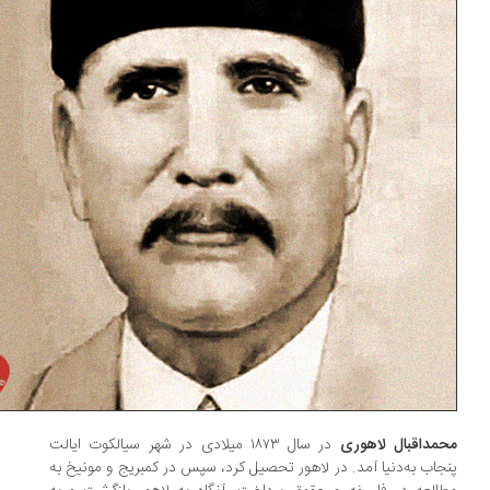
مداقبال لاهوری
در سال ١٨٧٣ میلادی در شهر سیالکوت ایالت
جاب به‌دنیا آمد. در لاهور تحصیل کرد، سپس در کمبریج و مونیخ به