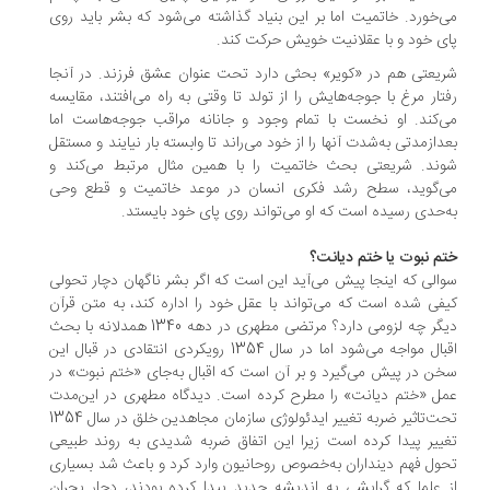
‌خورد. خاتمیت اما بر این بنیاد گذاشته می‌شود که بشر باید روی
ی خود و با عقلانیت خویش حرکت کند.
یعتی هم در «کویر» بحثی دارد تحت عنوان عشق فرزند. در آنجا
تار مرغ با جوجه‌هایش را از تولد تا وقتی به راه می‌افتند، مقایسه
‌کند. او نخست با تمام وجود و جانانه مراقب جوجه‌هاست اما
دازمدتی به‌شدت آنها را از خود می‌راند تا وابسته بار نیایند و مستقل
ند. شریعتی بحث خاتمیت را با همین مثال مرتبط می‌کند و
‌گوید، سطح رشد فکری انسان در موعد خاتمیت و قطع وحی
‌حدی رسیده است که او می‌تواند روی پای خود بایستد.
م نبوت یا ختم دیانت؟
الی که اینجا پیش می‌آید این است که اگر بشر ناگهان دچار تحولی
فی شده است که می‌تواند با عقل خود را اداره کند، به متن قرآن
دیگر چه لزومی دارد؟ مرتضی مطهری در دهه 1340 همدلانه با بحث
اقبال مواجه می‌شود اما در سال 1354 رویکردی انتقادی در قبال این
ن در پیش می‌گیرد و بر آن است که اقبال به‌جای «ختم نبوت» در
ل «ختم دیانت» را مطرح کرده است. دیدگاه مطهری در این‌مدت
تحت‌تاثیر ضربه تغییر ایدئولوژی سازمان مجاهدین خلق در سال 1354
ییر پیدا کرده است زیرا این اتفاق ضربه شدیدی به روند طبیعی
ول فهم دینداران به‌خصوص روحانیون وارد کرد و باعث شد بسیاری
 علما که گرایشی به اندیشه جدید پیدا کرده بودند، دچار بحران