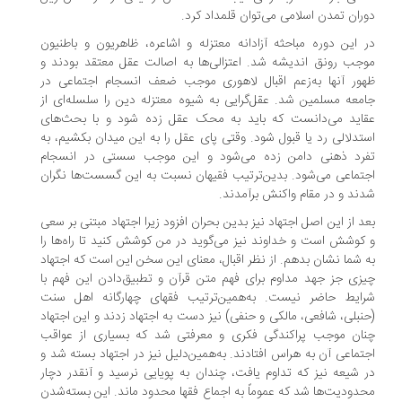
ران تمدن اسلامی می‌توان قلمداد کرد.
 این دوره مباحثه آزادانه معتزله و اشاعره، ظاهریون و باطنیون
جب رونق اندیشه شد. اعتزالی‌ها به اصالت عقل معتقد بودند و
ور آنها به‌زعم اقبال لاهوری موجب ضعف انسجام اجتماعی در
معه مسلمین شد. عقل‌گرایی به شیوه معتزله دین را سلسله‌ای از
اید می‌دانست که باید به محک عقل زده شود و با بحث‌های
تدلالی رد یا قبول شود. وقتی پای عقل را به این میدان بکشیم، به
رد ذهنی دامن زده می‌شود و این موجب سستی در انسجام
تماعی می‌شود. بدین‌ترتیب فقیهان نسبت به این گسست‌ها نگران
ند و در مقام واکنش برآمدند.
د از این اصل اجتهاد نیز بدین بحران افزود زیرا اجتهاد مبتنی بر سعی
کوشش است و خداوند نیز می‌گوید در من کوشش کنید تا راه‌ها را
 شما نشان بدهم. از نظر اقبال، معنای این سخن این است که اجتهاد
زی جز جهد مداوم برای فهم متن قرآن و تطبیق‌دادن این فهم با
ایط حاضر نیست. به‌همین‌ترتیب فقهای چهارگانه اهل سنت
نبلی، شافعی، مالکی و حنفی) نیز دست به اجتهاد زدند و این اجتهاد
ان موجب پراکندگی فکری و معرفتی شد که بسیاری از عواقب
تماعی آن به هراس افتادند. به‌همین‌دلیل نیز در اجتهاد بسته شد و
 شیعه نیز که تداوم یافت، چندان به پویایی نرسید و آنقدر دچار
دودیت‌ها شد که عموماً به اجماع فقها محدود ماند. این بسته‌شدن