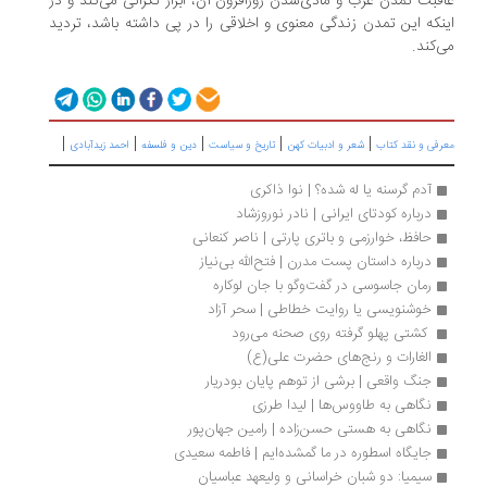
قبت تمدن غرب و مادی‌شدن روزافزون آن، ابراز نگرانی می‌کند و در
نکه این تمدن زندگی معنوی و اخلاقی را در پی داشته باشد، تردید
‌کند.
|
|
|
|
|
رفی و نقد کتاب
شعر و ادبیات کهن
تاریخ و سیاست
دین و فلسفه
احمد زیدآبادی
آدم‌ گرسنه یا له شده؟ | نوا ذاکری
درباره کودتای ایرانی | نادر نوروزشاد
حافظ، خوارزمی و باتری پارتی | ناصر کنعانی
درباره داستان پست مدرن | فتح‌الله بی‌نیاز
رمان جاسوسی در گفت‌وگو با جان لوکاره
خوشنویسی یا روایت خطاطی | سحر آزاد
 کشتی پهلو گرفته روی صحنه می‌رود 
الغارات و رنج‌های حضرت علی(ع)
جنگ واقعی | برشی از توهم پایان بودریار
نگاهی به طاووس‌ها | لیدا طرزی
نگاهی به هستی حسن‌زاده | رامین جهان‌پور
جایگاه اسطوره در ما گمشده‌ایم | فاطمه سعیدی
سیمیا: دو شبان خراسانی و ولیعهد عباسیان