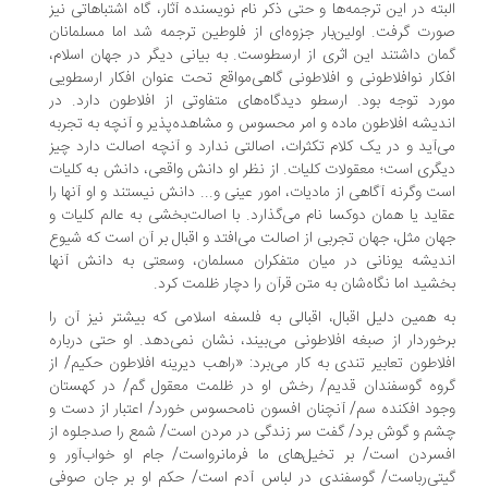
بته در این ترجمه‌ها و حتی ذکر نام نویسنده آثار، گاه اشتباهاتی نیز
رت گرفت. اولین‌بار جزوه‌ای از فلوطین ترجمه شد اما مسلمانان
ان داشتند این اثری از ارسطوست. به بیانی دیگر در جهان اسلام،
کار نوافلاطونی و افلاطونی گاهی‌مواقع تحت عنوان افکار ارسطویی
رد توجه بود. ارسطو دیدگاه‌های متفاوتی از افلاطون دارد. در
دیشه افلاطون ماده و امر محسوس و مشاهده‌پذیر و آنچه به تجربه
‌آید و در یک کلام تکثرات، اصالتی ندارد و آنچه اصالت دارد چیز
گری است؛ معقولات کلیات. از نظر او دانش واقعی، دانش به کلیات
ت وگرنه آگاهی از مادیات، امور عینی و... دانش نیستند و او آنها را
اید یا همان دوکسا نام می‌گذارد. با اصالت‌بخشی به عالم کلیات و
ان مثل، جهان تجربی از اصالت می‌افتد و اقبال بر آن است که شیوع
دیشه یونانی در میان متفکران مسلمان، وسعتی به دانش آنها
شید اما نگاه‌شان به متن قرآن را دچار ظلمت کرد.
 همین دلیل اقبال، اقبالی به فلسفه اسلامی که بیشتر نیز آن را
خوردار از صبغه افلاطونی می‌بیند، نشان نمی‌دهد. او حتی درباره
لاطون تعابیر تندی به کار می‌برد: «راهب دیرینه افلاطون حکیم/ از
وه گوسفندان قدیم/ رخش او در ظلمت معقول گم/ در کهستان
ود افکنده سم/ آنچنان افسون نامحسوس خورد/ اعتبار از دست و
م و گوش برد/ گفت سر زندگی در مردن است/ شمع را صدجلوه از
سردن است/ بر تخیل‌های ما فرمانرواست/ جام او خواب‌آور و
تی‌رباست/ گوسفندی در لباس آدم است/ حکم او بر جان صوفی