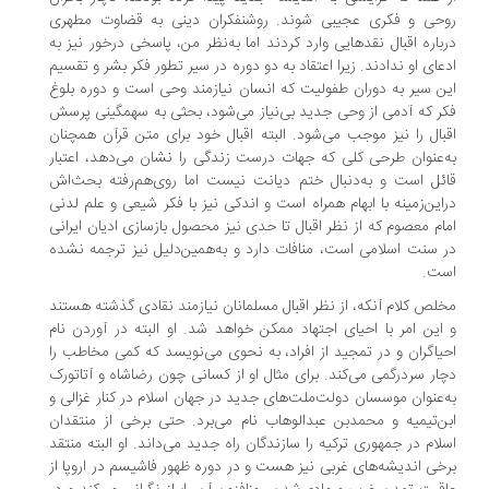
حی و فکری عجیبی شوند. روشنفکران دینی به قضاوت مطهری
باره اقبال نقدهایی وارد کردند اما به‌نظر من، پاسخی درخور نیز به
عای او ندادند. زیرا اعتقاد به دو دوره در سیر تطور فکر بشر و تقسیم
ن سیر به دوران طفولیت که انسان نیازمند وحی است و دوره بلوغ
ر که آدمی از وحی جدید بی‌نیاز می‌شود، بحثی به سهمگینی پرسش
بال را نیز موجب می‌شود. البته اقبال خود برای متن قرآن همچنان
‌عنوان طرحی کلی که جهات درست زندگی را نشان می‌دهد، اعتبار
ئل است و به‌دنبال ختم دیانت نیست اما روی‌هم‌رفته بحث‌اش
این‌زمینه با ابهام همراه است و اندکی نیز با فکر شیعی و علم لدنی
ام معصوم که از نظر اقبال تا حدی نیز محصول بازسازی ادیان ایرانی
 سنت اسلامی است، منافات دارد و به‌همین‌دلیل نیز ترجمه نشده
ت.
لص کلام آنکه، از نظر اقبال مسلمانان نیازمند نقادی گذشته هستند
این امر با احیای اجتهاد ممکن خواهد شد. او البته در آوردن نام
یاگران و در تمجید از افراد، به نحوی می‌نویسد که کمی مخاطب را
ار سردرگمی می‌کند. برای مثال او از کسانی چون رضاشاه و آتاتورک
‌عنوان موسسان دولت‌ملت‌های جدید در جهان اسلام در کنار غزالی و
ن‌تیمیه و محمدبن عبدالوهاب نام می‌برد. حتی برخی از منتقدان
لام در جمهوری ترکیه را سازندگان راه جدید می‌داند. او البته منتقد
خی اندیشه‌های غربی نیز هست و در دوره ظهور فاشیسم در اروپا از