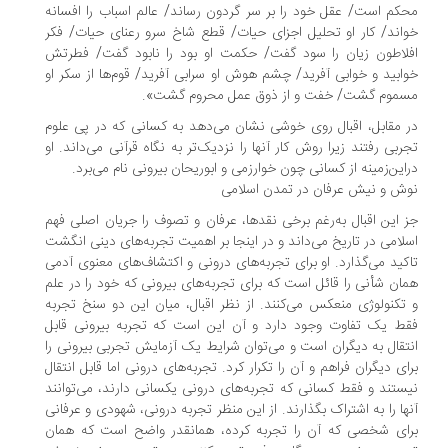
کم است/ عقل خود را بر سر گردون رساند/ عالم اسباب را افسانه
اند/ کار او تحلیل اجزای حیات/ قطع شاخ سرو رعنای حیات/ فکر
لاطون زیان را سود گفت/ حکمت او بود را نابود گفت/ فطرتش
ابید و خوابی آفرید/ چشم هوش او سرابی آفرید/ قوم‌ها از سکر او
موم گشت/ خفت و از ذوق عمل محروم گشت».
 مقابل، اقبال روی خوشی نشان می‌دهد به کسانی که در پی علوم
ربی رفتند زیرا روش کار آنها را نزدیک‌تر به نگاه قرآنی می‌داند. او
این‌زمینه از کسانی چون خوارزمی و ابوریحان بیرونی نام می‌برد.
ش و نیش عرفان در تمدن اسلامی
 این اقبال به‌رغم برخی نقدها، عرفان و تصوف را جریان اصلی فهم
لامی در تاریخ می‌داند و در اینجا بر اهمیت تجربه‌های دینی انگشت
کید می‌گذارد. او برای تجربه‌های درونی و اکتشاف‌های معنوی آدمی
ان شأنی را قائل است که برای تجربه‌های بیرونی که خود را در علم
تکنولوژی منعکس می‌کنند. از نظر اقبال، میان این دو سنخ تجربه
ط یک تفاوت وجود دارد و آن این است که تجربه بیرونی قابل
تقال به دیگران است و می‌توان شرایط یک آزمایش تجربی بیرونی را
ای دیگران فراهم و آن را تکرار کرد. تجربه‌های درونی اما قابل انتقال
ستند و فقط کسانی که تجربه‌های درونی یکسانی دارند، می‌توانند
ها را به اشتراک بگذارند. از این منظر تجربه درونی، شهودی و عرفانی
ای شخصی که آن را تجربه کرده، همانقدر واضح است که همان