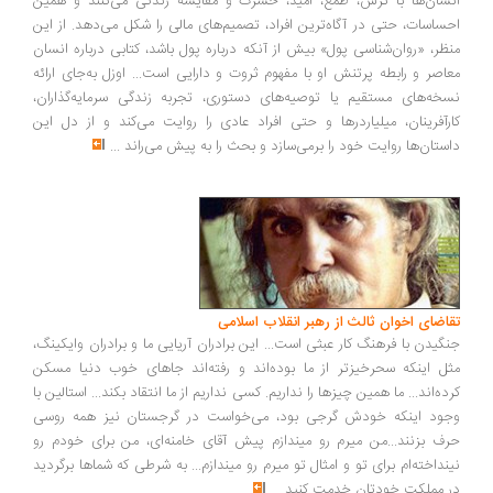
سان‌ها با ترس، طمع، امید، حسرت و مقایسه زندگی می‌کنند و همین
ساسات، حتی در آگاه‌ترین افراد، تصمیم‌های مالی را شکل می‌دهد. از این
ظر، «روان‌شناسی پول» بیش از آنکه درباره پول باشد، کتابی درباره انسان
اصر و رابطه پرتنش او با مفهوم ثروت و دارایی است... اوزل به‌جای ارائه
خه‌های مستقیم یا توصیه‌های دستوری، تجربه زندگی سرمایه‌گذاران،
رآفرینان، میلیاردرها و حتی افراد عادی را روایت می‌کند و از دل این
ستان‌ها روایت خود را برمی‌سازد و بحث را به پیش می‌راند
...
اضای اخوان ثالث از رهبر انقلاب اسلامی
گیدن با فرهنگ کار عبثی است... این برادران آریایی ما و برادران وایکینگ،
ل اینکه سحرخیزتر از ما بوده‌اند و رفته‌اند جاهای خوب دنیا مسکن
ده‌اند... ما همین چیزها را نداریم. کسی نداریم از ما انتقاد بکند... استالین با
ود اینکه خودش گرجی بود، می‌خواست در گرجستان نیز همه روسی
ف بزنند...من میرم رو میندازم پیش آقای خامنه‌ای، من برای خودم رو
نداخته‌ام برای تو و امثال تو میرم رو میندازم... به شرطی که شماها برگردید
 مملکت خودتان خدمت کنید
...