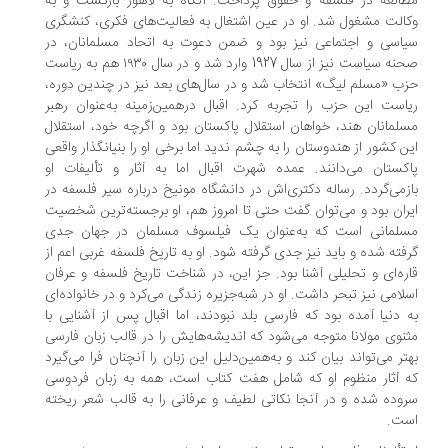
العه در فلسفه و حقوق پرداخت. آنگاه به لاهور بازگشت و به
الت مشغول شد. او در عین اشتغال به فعالیت‌های فکری، کنشگری
اسی و اجتماعی نیز بود و ضمن دعوت به اتحاد مسلمانان، در
صحنه سیاست نیز از سال 1927 وارد شد و در سال ۱۹۳۰ هم به ریاست
ب «مسلم لیگ» انتخاب شد و در سال‌های بعد نیز در چندین دوره،
است این حزب را تجربه کرد. اقبال درهمین‌زمینه به‌عنوان رهبر
لمانان هند، خواهان استقلال پاکستان بود و اگرچه خود، استقلال
ن کشور از هندوستان را به چشم ندید اما برخی او را بنیانگذار واقعی
کستان می‌دانند. عمده شهرت اقبال اما به آثار و تألیفات او
زمی‌گردد. رساله دکتری‌اش در دانشگاه مونیخ درباره سیر فلسفه در
ران بود و می‌توان گفت حتی تا امروز هم، او برجسته‌ترین شخصیت
لمانی است که به‌عنوان یک فیلسوف مسلمان در جهان جدی
فته شده و باید نیز جدی گرفته شود. او به تاریخ فلسفه غربی اعم از
ره‌ای و تحلیلی آشنا بود. جز این، در شناخت تاریخ فلسفه و عرفان
لامی نیز تبحر داشت. او در شبه‌جزیره زندگی می‌کرد و در خانواده‌ای
 دنیا آمده بود که فارسی بلد نبودند، اما اقبال پس از آشنایی با
نوی مولانا متوجه می‌شود که اندیشه‌هایش را در قالب زبان فارسی
تر می‌تواند بیان کند و به‌همین‌دلیل این زبان را آنچنان فرا می‌گیرد
 آثار منظوم او که شامل هفت کتاب است، همه به زبان فردوسی
وده شده و در آنجا نکاتی لطیف و عرفانی را به قالب شعر ریخته
ت.