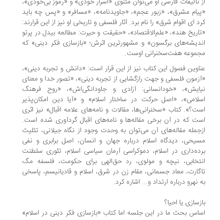
 تألیفات فارسی او می‌توان مثنوی «اسرار خودی» و «رموز بی‌خودی»،
یام مشرق»، «زبور عجم»، «جاویدنامه»، «مسافر» و «پس چه باید
د ای اقوام شرق» را نام برد. آثار فلسفی و تاریخی او نیز از این قرارند:
اریخ هند»، «علم‌الاقتصاد»، «حقیقت و حیرت: مطالعه بیدل در پرتو
دیشه‌های برگسون» و مشهورترین اثرش؛ «بازسازی فکر دینی» که
موعه هفت‌سخنرانی اوست.
اوین فصول این کتاب نیز از این قرار است: «دانش و تجربه دینی»،
زمون فلسفی و جهت رازگشایی از تجربه دینی»، «تصور خدا و معنای
ایش»، «خودانسانی: آزادی و جاودانگی‌اش»، «روح فرهنگ
لامی»، «اصل حرکت در ساختار اسلام» و «آیا دین امکان‌پذیر
ت؟». کتاب «سخنرانی‌ها، مقالات و نامه‌های علامه اقبال» نیز اثری
ت که در آن برخی مقاله‌ها و نامه‌های اقبال گردآوری شده است.
جمله مقاله‌های آن می‌توان به وحدت وجود از نگاه جیلانی، تثلیث
یحی، دیدگاه اسلام درباره جهان و انسان، اصل برابری و نفی
ده‌داری در اسلام، دموکراسی آرمان سیاسی اسلام، تئوری سلطنت
تخابی، نیچه و مولوی، رد حق‌الهی برای حکومت، فلسفه مگ
گارت، معاد جسمانی، مقام زن در شرق، اسلام و قادیانیسم، پاسخی
 نهرو درباره ارتداد و... اشاره کرد.
زسازی یا احیا؟
اس بحث ما در این جلسه اما کتاب «بازسازی فکر دینی در اسلام»