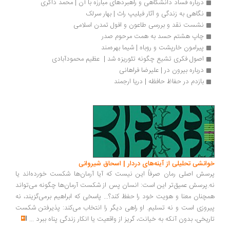
درباره فساد دانشگاهی و راهبردهای مبارزه با آن | محمد ذاکری
نگاهی به زندگی و آثار فیلیپ راث | بهار سرلک
نشست نقد و بررسی طاعون و افول تمدن اسلامی
چاپ هشتم حسد به همت مرحوم صدر
پیرامون خارپشت و روباه | شیما بهره‌مند
اصول فکری تشیع چگونه تئوریزه شد |  عظیم محمودآبادی
درباره بیرون در | علیرضا فراهانی
بازدم در حفاظ حافظه | دریا ارجمند
انشی تحلیلی از آینه‌های دردار | اسحاق شیروانی
سش اصلی رمان صرفاً این نیست که آیا آرمان‌ها شکست خورده‌اند یا
.پرسش عمیق‌تر این است: انسان پس از شکست آرمان‌ها چگونه می‌تواند
چنان معنا و هویت خود را حفظ کند؟... پاسخی که ابراهیم برمی‌گزیند، نه
روزی است و نه تسلیم. او راهی دیگر را انتخاب می‌کند: پذیرفتن شکست
ریخی، بدون آنکه به خیانت، گریز از واقعیت یا انکار زندگی پناه ببرد
...