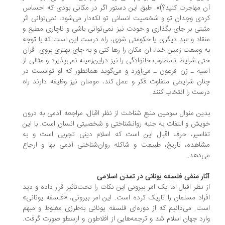
 مهاجرت كنيد؟)». طبق این دستور اگر در مکانی بودی که احساس
دی وجدان تو و شخصیت انسانی تو لکه‌دار می‌شود، نمی‌توانی اثر
بتی بر جای بگذاری و خودت نیز نمی‌توانی باشی و ناچاری مطیع و
قاد و عبد دیگری یا حکومتی شوی، راه درست این است که با توجه
 وسعت زمین خدا، آن مکان را رها کنی و به جای بهتری بروی. قرآن
ی شرایط نامطلوب خانوادگی را نیز دراین‌زمینه نمی‌پذیرد و مثالی از
یه ـ زن فرعون ـ می‌آورد و می‌گوید همانطور که او توانست در
ان شرایطی متفاوت فکر و عمل کند، مومنان نیز وظیفه دارند راه
ست را انتخاب کنند.
ین منوال سومین منبع شناخت از نظر اقبال، مراجعه آدمی به درون
یش و التفات به جنبه روانشناختی و شخصیتی انسان است. با این
اسیر، حرف اقبال این است که اسلام دینی تجربی است و به
اهده، تاریخ، طبیعت و شاکله روان‌شناختی آدمی بها و ارجاع
‌دهد.
ار منفی فلسفه یونانی در تمدن اسلامی
 نظر اقبال اما یک امر بیرونی این نکات را تحت‌تاثیر قرار داده و دید
راد مسلمان را تاریک کرده است. این امر بیرونی، «فلسفه یونانی»
ت. می‌دانیم که از دوره‌ای فلسفه یونانی به‌طرزی مغلوط و مبهم
رد جهان اسلام شد و ترجمه‌هایی از افلاطون و ارسطو صورت گرفت.