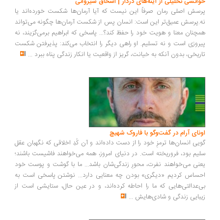
انشی تحلیلی از آینه‌های دردار | اسحاق شیروانی
سش اصلی رمان صرفاً این نیست که آیا آرمان‌ها شکست خورده‌اند یا
.پرسش عمیق‌تر این است: انسان پس از شکست آرمان‌ها چگونه می‌تواند
چنان معنا و هویت خود را حفظ کند؟... پاسخی که ابراهیم برمی‌گزیند، نه
روزی است و نه تسلیم. او راهی دیگر را انتخاب می‌کند: پذیرفتن شکست
ریخی، بدون آنکه به خیانت، گریز از واقعیت یا انکار زندگی پناه ببرد
...
ونای آرام در گفت‌وگو با فاروک شهیچ
یی انسان‌ها ترمزِ خود را از دست داده‌اند و آن کُدِ اخلاقی که نگهبان عقل
یم بود، فروریخته است. در دنیای امروز، همه می‌خواهند فاشیست باشند؛
نی می‌خواهند نفرت، محورِ زندگی‌شان باشد... ما با گوشت و پوست خود
ساس کردیم «دیگری» بودن چه معنایی دارد... نوشتن پاسخی است به
‌عدالتی‌هایی که ما را احاطه کرده‌اند، و در عین حال، ستایشی است از
بایی زندگی و شادی‌هایش
...