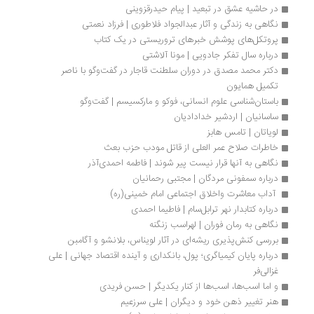
در حاشیه عشق در تبعید | پیام حیدرقزوینی
نگاهی به زندگی و آثار عبدالجواد فلاطوری | فرزاد نعمتی
پروتکل‌های پوشش خبرهای تروریستی در یک کتاب
درباره سال تفکر جادویی | مونا آلاشتی
دکتر محمد مصدق در دوران سلطنت قاجار در گفت‌وگو با ناصر 
تکمیل همایون
باستان‌شناسی علوم انسانی، فوکو و مارکسیسم | گفت‌وگو
ساسانیان | اردشیر خدادادیان
لویاتان | تامس هابز
خاطرات صلاح عمر العلی از قاتل مودب حزب بعث
نگاهی به آنها قرار نیست پیر شوند | فاطمه احمدی‌آذر 
درباره سمفونی مردگان | مجتبی رحمانیان
 آداب معاشرت واخلاق اجتماعی امام خمینی(ره) 
درباره کتابدار نهر ترابل‌سام | فاطیما احمدی
نگاهی به رمان فوران | لهراسب‌ زنگنه
بررسی کنش‌پذیری ریشه‌ای در آثار لویناس، بلانشو و آگامبن 
درباره پایان کیمیاگری؛ پول، بانکداری و آینده اقتصاد جهانی | علی 
غزالی‌فر
و اما اسب‌ها، اسب‌ها از کنار یکدیگر | حسن فریدی
هنر تغییر ذهن خود و دیگران | علی سرزعیم