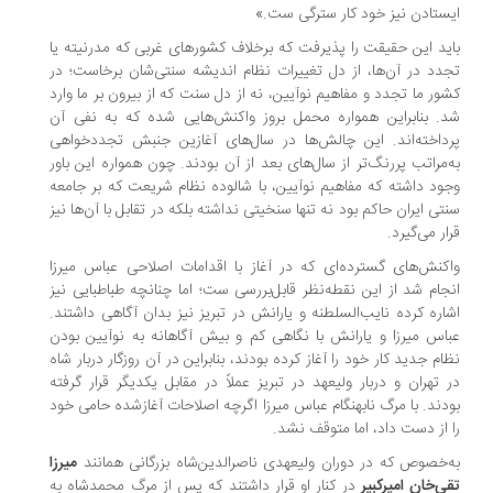
ستادن نیز خود کار سترگی ست.»
ید این حقیقت را پذیرفت که برخلاف کشورهای غربی که مدرنیته یا
دد در آن‌ها، از دل تغییرات نظام اندیشه سنتی‌شان برخاست؛ در
ور ما تجدد و مفاهیم نوآیین، نه از دل سنت که از بیرون بر ما وارد
. بنابراین همواره محمل بروز واکنش‌هایی شده که به نفی آن
داخته‌اند. این چالش‌ها در سال‌های آغازین جنبش تجددخواهی
‌مراتب پررنگ‌تر از سال‌های بعد از آن بودند. چون همواره این باور
ود داشته که مفاهیم نوآیین، با شالوده نظام شریعت که بر جامعه
تی ایران حاکم بود نه تنها سنخیتی نداشته بلکه در تقابل با آن‌ها نیز
ار می‌گیرد.
کنش‌های گسترده‌ای که در آغاز با اقدامات اصلاحی عباس میرزا
جام شد از این نقطه‌نظر قابل‌بررسی ست؛ اما چنانچه طباطبایی نیز
اره کرده نایب‌السلطنه و یارانش در تبریز نیز بدان آگاهی داشتند.
اس میرزا و یارانش با نگاهی کم و بیش آگاهانه به نوآیین بودن
ام جدید کار خود را آغاز کرده بودند، بنابراین در آن روزگار دربار شاه
 تهران و دربار ولیعهد در تبریز عملاً در مقابل یکدیگر قرار گرفته
دند. با مرگ نابهنگام عباس میرزا اگرچه اصلاحات آغازشده حامی خود
 از دست داد، اما متوقف نشد.
‌خصوص که در دوران ولیعهدی ناصرالدین‌شاه بزرگانی همانند
میرزا
ی‌خان امیرکبیر
در کنار او قرار داشتند که پس از مرگ محمدشاه به