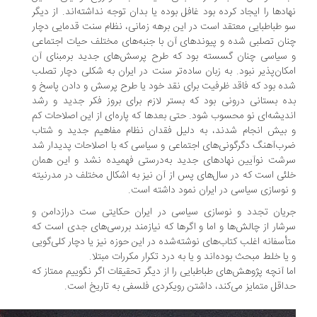
ادها را ایجاد کرده بود غافل بوده یا بدان توجه نداشته‌اند. از دیگر
 طباطبایی معتقد است در این برهه زمانی، نظام سنت قدمایی دچار
ان تصلبی شده و پیوندهای آن با جنبه‌های مختلف حیات اجتماعی
سیاسی چنان گسسته بود که طرح پرسش‌های جدید برمبنای آن
کان‌پذیر نبود. به زبان ساده‌تر سنت در ایران به شکلی دچار تصلب
ه بود که فاقد ظرفیت برای نقد خود یا طرح پرسش و دادن پاسخ و
ه بستانی درونی بود که بستر لازم برای بروز فکر جدید و رشد
دیشه‌ای نو محسوب شود. حتی بعدها که پاره‌ای از این اصلاحات کم
بیش انجام شدند، به دلیل فقدان نظام مفاهیم جدید و شتاب
ب‌آهنگ دگرگونی‌های اجتماعی و سیاسی که با اصلاحات پدیدار شد
شت نوآیین نهادهای جدید به‌درستی فهمیده نشد و این همان
ئی است که در سال‌های پس از آن نیز به اشکال مختلف در مدرنیته
نوسازی سیاسی در ایران نمود داشته است.
یان تجدد و نوسازی سیاسی در ایران حکایتی ست درازدامن و
شار از چالش‌ها و اما و اگرها که نیازمند بررسی‌های جدی است که
أسفانه اغلب کتاب‌های نوشته‌شده در این حوزه نیز یا دچار کلی‌گویی
یا خلط مبحث بوده‌اند و یا به درد تکرار مکررات مبتلا.
ا آنچه پژوهش‌های طباطبایی را از دیگر تحقیقات اگر نگوییم ممتاز که
اقل متمایز می‌کند، داشتن رویکردی فلسفی به تاریخ است.