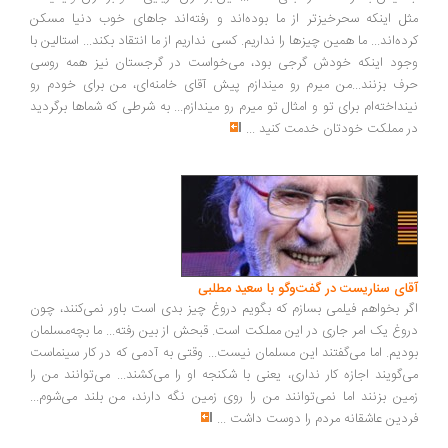
ل اینکه سحرخیزتر از ما بوده‌اند و رفته‌اند جاهای خوب دنیا مسکن
ده‌اند... ما همین چیزها را نداریم. کسی نداریم از ما انتقاد بکند... استالین با
ود اینکه خودش گرجی بود، می‌خواست در گرجستان نیز همه روسی
ف بزنند...من میرم رو میندازم پیش آقای خامنه‌ای، من برای خودم رو
نداخته‌ام برای تو و امثال تو میرم رو میندازم... به شرطی که شماها برگردید
 مملکت خودتان خدمت کنید
...
ای سناریست در گفت‌وگو با سعید مطلبی
ر بخواهم فیلمی بسازم که بگویم دروغ چیز بدی است باور نمی‌کنند، چون
وغ یک امر جاری در این مملکت است. قبحش از بین رفته... ما بچه‌مسلمان
دیم. اما می‌گفتند این مسلمان نیست... وقتی به آدمی که در کار سینماست
‌گویند اجازه کار نداری، یعنی با شکنجه او را می‌کشند... می‌توانند من را
ین بزنند اما نمی‌توانند من را روی زمین نگه دارند، من بلند می‌شوم...
دین عاشقانه مردم را دوست داشت
...