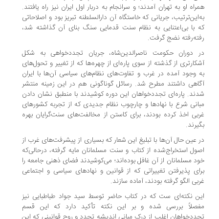
راه او به تهران آمدند؛ و سرانجام به دربار اول ایران نیز راه یافتند.
‌این‌ترتیب، جریانی که خاستگاه آن دارالسلطنه تبریز بود و اصلاحاتی
 با بی‌اعتنایی به نظام سنت قدمایی سنگ بنای آن گذاشته شد،
ته‌رفته نضج گرفت.
 دوران حکومت ناصرالدین‌شاه، جریان تجددخواهی به شکل
کارتری از گذشته از سوی پاره‌ای از چهره‌ها که از تغییر و تحول‌های
 وجود آمده در غرب و تفاوت‌های نظام‌های سیاسی آن‌ها با ایران
اهی داشتند مطرح شد. رسائل گوناگونی هم در این زمینه منتشر
ند. پاره‌ای تجددخواهان این دوره کوشیدند با منطبق نشان دادن
انی شرع با نهادها و چارچوب نظام جدیدی که از تجربه کشورهای
بی اخذ کرده بودند، برای کاستن از مخالفت‌های سنت‌گرایان بهره
یرند.
 عین حال آن‌ها با تبلیغ این شعار که بسیاری از پیشرفت‌های غرب از
ول استخراج‌شده از کتاب و سنت مسلمانان مایه گرفته، درحالی‌که
د مسلمانان از آن غافل بوده‌اند؛ می‌کوشیدند فضای ذهنی جامعه را
ای پذیرفتن تغییراتی که از قوانین و نهادهای سیاسی و اجتماعی
بی الگو گرفته بودند، آماده سازند.
ن نکته‌ای ست که در کتاب حاضر توسط سید جواد طباطبایی نیز
صلاً بررسی شده و بر این نکته تأکید دارد که این قسم
ددخواهان اغلب از درک مبانی اندیشه تجدد و روح قوانینی که این