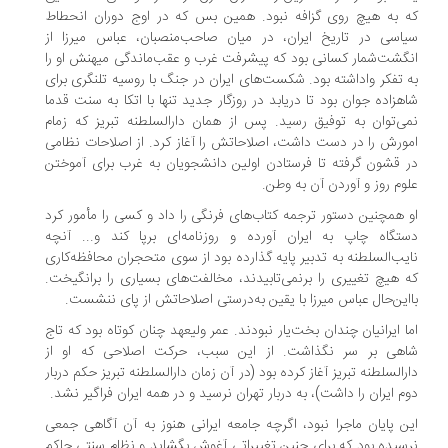
 به هیچ روی گزافه نبود. همین بس که در اوج دوران انحطاط
اسی در تاریخ ایران، در میان صاحب‌منصبان، عباس میرزا از
گشت‌شمار کسانی بود که پیشرفت غرب و عقب‌ماندگی میهنش او را
 تفکر واداشته بود. شکست‌های ایران در جنگ با روسیه تلنگری برای
هزاده جوان بود تا دریابد در روزگار جدید تنها با اتکا به سنت قدما
ی‌توان به توفیق رسید. پس از همان دارالسلطنه تبریز که زمام
ورش را در دست داشت، اصلاحاتش را آغاز کرد. از اصلاحات نظامی
 قشون گرفته تا فرستادن اولین دانشجویان به غرب برای آموختن
وم روز و آوردن آن به وطن.
 همچنین دستور ترجمه کتاب‌های فرنگی را داد و کسی را مأمور کرد
تگاه چاپ به ایران آورده و روزنامه‌ای برپا کند و... آنچه
یب‌السلطنه به تدبیر پایه گذارده بود از سوی متحجران محافظه‌کاری
 هیچ تغییری را برنمی‌تابیدند، مخالفت‌های بسیاری را برانگیخت.
این‌حال عباس میرزا با یقین به‌درستی اصلاحاتش از پای ننشست.
ا ایرانیان چندان بخت‌یار نبودند. عمر ولیعهد چنان کوتاه بود که تاج
هی بر سر نگذاشت. از این سبب، حرکت اصلاحی که او از
رالسلطنه تبریز آغاز کرده بود (در آن زمان دارالسلطنه تبریز حکم دربار
م ایران را داشت)، به دربار تهران نرسید و در همه ایران فراگیر نشد.
ن پایان ماجرا نبود، اگرچه جامعه ایرانی هنوز به آن آگاهی جمعی
سیده بود که برای چنین تغییراتی آغوش بگشاید و نظام سنتی حاکم