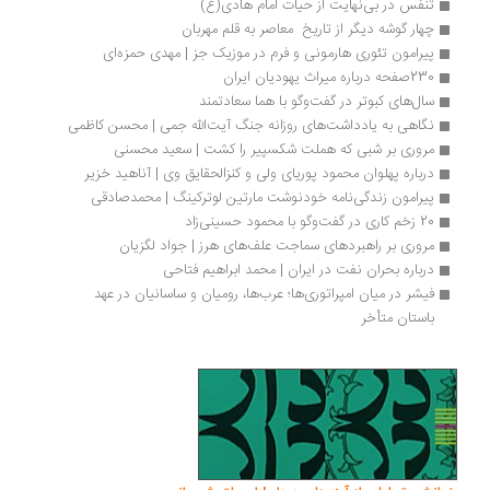
تنفس در بی‌نهایت از حیات امام هادی(ع)
چهار گوشه دیگر از تاریخ  معاصر به قلم مهربان
پیرامون تئوری هارمونی و فرم در موزیک جز | مهدی حمزه‌‌‌ای
230صفحه درباره میراث یهودیان ایران
سال‌های کبوتر در گفت‌وگو با هما سعادتمند
نگاهی به یادداشت‌های روزانه جنگ آیت‌الله جمی | محسن کاظمی
مروری بر شبی که هملت شکسپیر را کشت | سعید محسنی
درباره پهلوان محمود پوریای ولی و کنزالحقایق وی | آناهید خزیر
پیرامون زندگی‌نامه خودنوشت مارتین لوترکینگ | محمدصادقی
20 زخم کاری در گفت‌وگو با محمود حسینی‌زاد
مروری بر راهبردهای سماجت علف‌های هرز | جواد لگزیان
درباره بحران نفت در ایران | محمد ابراهیم فتاحی
فیشر در میان امپراتوری‌ها؛ عرب‌ها، رومیان و ساسانیان در عهد 
باستان متأخر