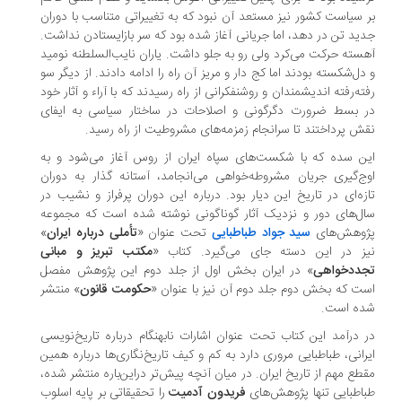
 سیاست کشور نیز مستعد آن نبود که به تغییراتی متناسب با دوران
ید تن در دهد، اما جریانی آغاز شده بود که سر بازایستادن نداشت.
سته حرکت می‌کرد ولی رو به جلو داشت. یاران نایب‌السلطنه نومید
دل‌شکسته بودند اما کج دار و مریز آن راه را ادامه دادند. از دیگر سو
ته‌رفته اندیشمندان و روشنفکرانی از راه رسیدند که با آراء و آثار خود
 بسط ضرورت دگرگونی و اصلاحات در ساختار سیاسی به ایفای
ش پرداختند تا سرانجام زمزمه‌های مشروطیت از راه رسید.
ن سده که با شکست‌های سپاه ایران از روس آغاز می‌شود و به
ج‌گیری جریان مشروطه‌خواهی می‌انجامد، آستانه گذار به دوران
زه‌ای در تاریخ این دیار بود. درباره این دوران پرفراز و نشیب در
ل‌های دور و نزدیک آثار گوناگونی نوشته شده است که مجموعه
وهش‌های
سید جواد طباطبایی
تحت عنوان «
تأملی درباره ایران
»
ز در این دسته جای می‌گیرد. کتاب «
مکتب تبریز و مبانی
ددخواهی
» در ایران بخش اول از جلد دوم این پژوهش مفصل
ت که بخش دوم جلد دوم آن نیز با عنوان «
حکومت قانون
» منتشر
ه است.
 درآمد این کتاب تحت عنوان اشارات نابهنگام درباره تاریخ‌نویسی
رانی، طباطبایی مروری دارد به کم و کیف تاریخ‌نگاری‌ها درباره همین
طع مهم از تاریخ ایران. در میان آنچه پیش‌تر دراین‌باره منتشر شده،
اطبایی تنها پژوهش‌های
فریدون آدمیت
را تحقیقاتی بر پایه اسلوب