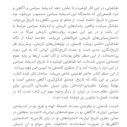
اطبایی در این آثار کوشیده تا نشان دهد اندیشه سیاسی و آگاهی و
د فلسفی‌ای که خاستگاه این اندیشه سیاسی محسوب می‌شود، چه
بتی با تاریخ داشته است. از منظر او چنین نگاهی به تاریخ می‌تواند
انگر سرشت واقعی رخدادهای تاریخی و اندیشه سیاسی مرتبط با
 باشد و در غیر این صورت روایت‌های تاریخی صرفاً در حد
ستان‌سرایی‌های تاریخی فروکاهش می‌یابند. خلاصه اینکه از نگاه
اطبایی داشتن رویکرد فلسفی در پژوهش‌های تاریخی، پیش‌نیاز هر
ریخ‌نگاری جدی است و عمده تاریخ‌نگاران ایرانی که به این دوره
داخته‌اند، از این منظر غافل بوده‌اند و آثار اغلب آن‌ها بر پایه علوم
تماعی مدون شده‌اند؛ اما طباطبایی کوشیده تا تاریخ اندیشه سیاسی
 این دیار را روایت کند و از منظری فلسفی به تبیین این مهم بپردازد.
 این منظر کتاب حاضر اهمیتی خاص می‌یابد. ساختار فکر شده کتاب،
تنی بر این نگاه که تاریخ، محمل شکل‌گیری آگاهی جمعی است و
ایتاً رویکرد نظریه‌پردازانه‌اش برای تبیین نظریه‌ای کاربردی برای
لیل نظام سنت در ایران، از دیگر وجوه مهم این کتاب است که در
ت فصل با عناوین زیر نوشته شده است:
نت قدمایی و نظریه‌ی سنت»، «بساط كهنه و طرح نو در اندیشه‌ی
اسی ایران»، «آگاهی نو در سفرنامه‌های ایرانی»، «تجدید مطلعی در
انی نظری تاریخ ایران»، «تجربه‌های نو در زبان فارسی»، «نخستین
اهی‌ها از ضرورت اصلاحات»، «خاطرات حاج سیاح و آن جنبش