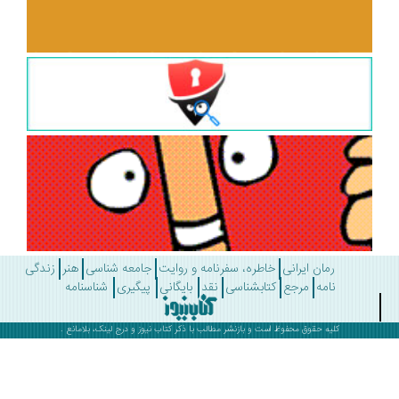
رمان ایرانی
خاطره، سفرنامه و روایت
جامعه شناسی
هنر
زندگی
نامه
مرجع
کتابشناسی
نقد
بایگانی
پیگیری
شناسنامه
کلیه حقوق محفوظ است و بازنشر مطالب با ذکر
کتاب نیوز
و درج لینک، بلامانع .