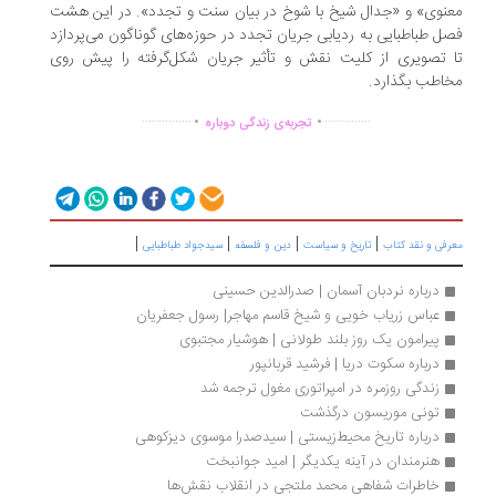
نوی» و «جدال شیخ با شوخ در بیان سنت و تجدد». در این هشت
ل طباطبایی به ردیابی جریان تجدد در حوزه‌های گوناگون می‌پردازد
 تصویری از کلیت نقش و تأثیر جریان شکل‌گرفته را پیش روی
اطب بگذارد.
.
.
...............
..............
تجربه‌ی زندگی دوباره
|
|
|
|
رفی و نقد کتاب
تاریخ و سیاست
دین و فلسفه
سیدجواد طباطبایی
درباره نردبان آسمان | صدرالدین حسینی
عباس زریاب خویی و شیخ قاسم مهاجر| رسول جعفریان
پیرامون یک روز بلند طولانی | هوشیار مجتبوی
درباره سکوت دریا | فرشید قربانپور
زندگی روزمره در امپراتوری مغول ترجمه شد
تونی موریسون درگذشت
درباره تاریخ محیط‌‌زیستی | سیدصدرا موسوی دیزکوهی
هنرمندان در آینه یکدیگر | امید جوانبخت
خاطرات شفاهی محمد ملتجی در انقلاب نقش‌ها