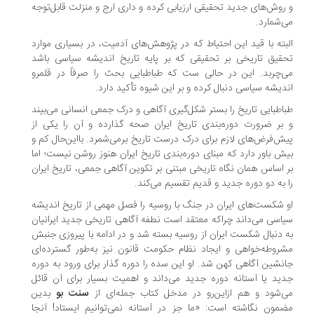
روش‌های جدید تحقیقی ارزیابی کرده و داری ارج و منزلت قابل‌توجه
‌شمارد.
بته با قید این احتیاط که در پژوهش‌های آدمیت، در بسیاری موارد
قیق تاریخی بر تحقیقی که بر پایه تاریخ اندیشه سیاسی باشد
‌چربد. این در حالی ست که طباطبایی بحث را صرفاً در قلمرو
دیشه سیاسی دنبال کرده و بر این شیوه تأکید دارد.
اطبایی تاریخ را بستر شکل‌گیری آگاهی و درک جمعی انسانی می‌بیند
بر ضرورت دوره‌بندى تاریخ ایران صحه گذارده و آن را یکی از
ش‌فرض‌های لازم برای درک درست تاریخ برمی‌شمرد. بااین‌حال کم و
ش باور دارد که مبنای دوره‌بندى تاریخ ایران هنوز روشن نیست؛ اما
 اساس همان نگاه تاریخی مبتنی بر تکوین آگاهی جمعی، تاریخ ایران
 به دو دوره جدید و قدیم تقسیم می‌کند.
 شکست‌های ایران در جنگ با روسیه را فصل مهمی از تاریخ اندیشه
اسی می‌داند چراکه معتقد است نطفه آگاهی تاریخی جدید ایرانیان
 دنبال شکست ایران از روسیه بسته شد و در ادامه با پیروزی جنبش
روطه‌خواهی و ایجاد نظام حکومت قانون نیز به‌طور گسترده‌ای
نشین آگاهی کهن شد. او این سده را دوره گذار برای ورود به دوره
ید یا آستانه دوره جدید می‌داند و اهمیت بسیار برای آن قائل
‌شود و هم ازاین‌رو در مدخل کتاب جمله‌ای از
سنت بو
بدین
مون نگاشته است: «ما جز در آستانه نمی‌توانیم ایستاد! آنجا