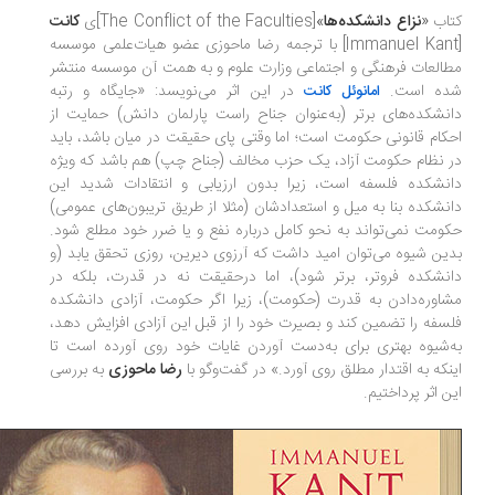
اب
«
نزاع دانشکده‌ها
»‌
[The Conflict of the Faculties]ی
کانت
[Immanuel Kant] با ترجمه رضا ماحوزی عضو هیات‌علمی موسسه
العات فرهنگی و اجتماعی وزارت علوم و به همت آن موسسه منتشر
ده است.
در این اثر می‌نویسد: «جایگاه و رتبه
امانوئل کانت
نشکده‌های برتر (به‌عنوان جناح راست پارلمان دانش) حمایت از
کام قانونی حکومت است؛ اما وقتی پای حقیقت در میان باشد، باید
 نظام حکومت آزاد، یک حزب مخالف (جناح چپ) هم باشد که ویژه
نشکده فلسفه است، زیرا بدون ارزیابی و انتقادات شدید این
نشکده بنا به میل و استعدادشان (مثلا از طریق تریبون‌های عمومی)
ومت نمی‌تواند به نحو کامل درباره نفع و یا ضرر خود مطلع شود.
ین شیوه می‌توان امید داشت که آرزوی دیرین، روزی تحقق یابد (و
نشکده فروتر، برتر شود)، اما درحقیقت نه در قدرت، بلکه در
اوره‌دادن به قدرت (حکومت)، زیرا اگر حکومت، آزادی دانشکده
سفه را تضمین کند و بصیرت خود را از قبل این آزادی افزایش دهد،
‌شیوه بهتری برای به‌دست آوردن غایات خود روی آورده است تا
نکه به اقتدار مطلق روی آورد.» در گفت‌وگو با
رضا ماحوزی
به بررسی
ن اثر پرداختیم.