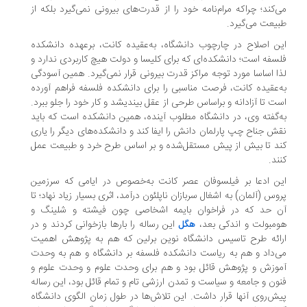
‌کند؛ چراکه مرام‌نامه خود را از قدرت‌های بیرونی نمی‌گیرد بلکه از
یعت می‌گیرد.
ن اصلاح در چارچوب دانشگاه، به‌عقیده کانت، برعهده دانشکده
سفه است؛ دانشکده‌ای که برای کلیسا و دولت هیچ کاربردی ندارد و
ا اساسا مورد توجه مراکز قدرت بیرونی قرار نمی‌گیرد. همین آسودگی
‌عقیده کانت، فرصت مناسبی را برای دانشکده فلسفه فراهم آورده
ت تا آزادانه و براساس طرحی از عقل بیندیشد و کار خود را جلو ببرد.
به‎‌‌گفته وی، در دانشگاه مطلوب آینده، همین دانشکده است که باید
ش جناح چپ پارلمان دانش را ایفا کند و دانشکده‌های دیگر را یاری
د تا بیش از پیش مستقل‌شده و بر اساس طرح خرد و طبیعت عمل
ند.
ن ادعا بر فیلسوفان عصر کانت به‌خصوص در ایامی که سرزمین
وس (آلمان) به اشغال سربازان ناپلئون درآمد، اثری بسیار زیاد نهاد؛ تا
 حد که در فراخوان بایمه اشخاصی چون فیشته و شلینگ و
مبولت و اندکی بعد،
این رساله را بارها بازخوانی کردند و در
هگل
ائه طرح تاسیس دانشگاه نوین برلین که هم به پژوهش اهمیت
‌داد و هم به ریاست دانشکده فلسفه بر دانشگاه و هم به وحدت
وزش و پژوهش قائل بود و هم برای وحدت علوم و وحدت علوم و
ون و جامعه و سیاست و تمدن ارزشی تام و تمام قائل بود، این رساله
ش‌روی آنها قرار داشت. این تلاش‌ها در طول زمان الگوی دانشگاه