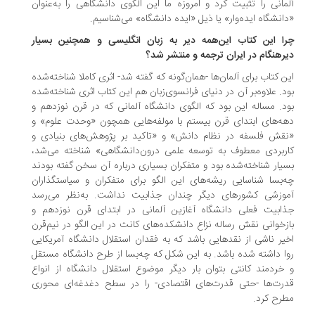
مانی را تثبیت کرد و امروزه ما این الگوی دانشگاهی را به‌عنوان
انشگاه ایده‌وار» یا ذیل «ایده دانشگاه» می‌شناسیم.
ا این کتاب این‌همه دیر به زبان انگلیسی و همچنین بسیار
رهنگام در ایران ترجمه و منتشر شد؟
ن کتاب برای آلمان‌ها -همان‌گونه که گفته شد- اثری کاملا شناخته‌شده
د. علاو‌ه‌بر آن در دنیای فرانسوی‌زبان هم این کتاب اثری شناخته‌شده
د. مساله این بود که الگوی دانشگاه آلمانی که در قرن نوزدهم و
ه‌های ابتدای قرن بیستم با مولفه‌هایی همچون «وحدت علوم» و
قش فلسفه در نظام دانش» و «تاکید بر پژوهش‌های بنیادی و
ربردی معطوف به توسعه علمی درون‌دانشگاهی» شناخته می‌شد،
یار شناخته‌شده بود و متفکران بسیاری درباره آن سخن گفته بودند
‌بسا شناسایی ریشه‌های این الگو برای متفکران و سیاستگذاران
وزشی کشورهای دیگر چندان جذابیت نداشت. به‌نظر می‌رسد
ابیت فعلی دانشگاه آغازین آلمانی در ابتدای قرن نوزدهم و
زخوانی نقش رساله نزاع دانشکده‌های کانت در این الگو در نیم‌قرن
یر ناشی از نقدهایی باشد که به فقدان استقلال دانشگاه آمریکایی
ا داشته شده باشد. به این شکل که چه‌بسا از طرح دانشگاه مستقل
خردمند کانتی بتوان بار دیگر موضوع استقلال دانشگاه از انواع
رت‌ها -حتی قدرت‌های اقتصادی- را در سطح دغدغه‌ای محوری
رح کرد.