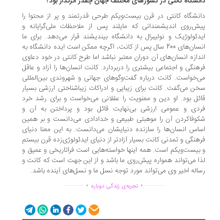
نشگاه کانتی در کشورهای مختلف جهان چقدر اثرگذار بود؟
نشگاه کانتی در قرن بیست‌ویکم طرحی قدرتمند و پر از محتوا را
ش‌روی اندیشمندانی که مایلند پس از ملاحظات ملی‌گرایانه و
دئولوژیک و نولیبرال به دانشگاه بیندیشند قرار می‌دهد. برای ما
انسان‌های 200 سال پس از کانت، اگرچه ممکن است ایده دانشگاه به
دازه انسان‌های آن دوران معتبر نباشد اما طرح کانتی در خود دعاوی
هنگی و اجتماعی بیشتری را دربردارد. کانت انسان‌ها را آزاد و عاقل
‌خواست. کانت درباره گفت‌وگوهای جهانی و شهروندی بین‌المللی
ن می‌گفت. کانت برای زیبایی و ادراکات زیباشناختی ارزشی بسیار
ئل بود. او دین و معنویت را عقلانی می‌خواست و برای رشد خرد
دی و عمومی ارزشی بی‌نهایت قائل بود و پرداختن به آن و
وفا‌کردن آن را موهبتی طبیعی و خدادادی می‌دانست و بر همین
اس انسان‌ها را سازنده دنیایشان می‌دانست. به این معنا دنیای
هنگی و تمدنی کانت بسیار آزادتر از دنیای ایدئولوژی‌زده قرن بیستم
بیست‌ویکم است. همه اینها خواسته‌هایی است فراتاریخی و عمیق و
ا می‌تواند همواره پیش‌روی ما باشد و از این جهت است که کانت و
اله اخیر وی می‌تواند مورد توجه نسل ما و نسل‌های آینده باشد.
.
.
...............
..............
تجربه‌ی زندگی دوباره