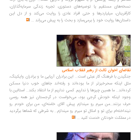
خه‌های مستقیم یا توصیه‌های دستوری، تجربه زندگی سرمایه‌گذاران،
رآفرینان، میلیاردرها و حتی افراد عادی را روایت می‌کند و از دل این
ستان‌ها روایت خود را برمی‌سازد و بحث را به پیش می‌راند
...
اضای اخوان ثالث از رهبر انقلاب اسلامی
گیدن با فرهنگ کار عبثی است... این برادران آریایی ما و برادران وایکینگ،
ل اینکه سحرخیزتر از ما بوده‌اند و رفته‌اند جاهای خوب دنیا مسکن
ده‌اند... ما همین چیزها را نداریم. کسی نداریم از ما انتقاد بکند... استالین با
ود اینکه خودش گرجی بود، می‌خواست در گرجستان نیز همه روسی
ف بزنند...من میرم رو میندازم پیش آقای خامنه‌ای، من برای خودم رو
نداخته‌ام برای تو و امثال تو میرم رو میندازم... به شرطی که شماها برگردید
 مملکت خودتان خدمت کنید
...