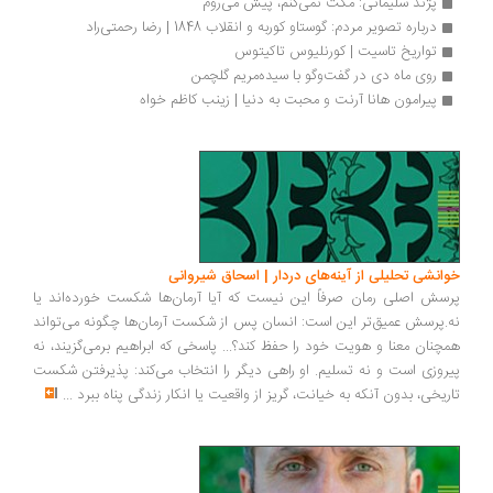
پژند سلیمانی: مکث نمی‌کنم، پیش می‌روم
درباره تصویر مردم: گوستاو کوربه و انقلاب 1848 | رضا رحمتی‌راد
تواریخ تاسیت | کورنلیوس تاکیتوس
روی ماه دی در گفت‌وگو با سیده‌مریم گلچمن
پیرامون هانا آرنت و محبت به دنیا | زینب کاظم خواه
انشی تحلیلی از آینه‌های دردار | اسحاق شیروانی
سش اصلی رمان صرفاً این نیست که آیا آرمان‌ها شکست خورده‌اند یا
.پرسش عمیق‌تر این است: انسان پس از شکست آرمان‌ها چگونه می‌تواند
چنان معنا و هویت خود را حفظ کند؟... پاسخی که ابراهیم برمی‌گزیند، نه
روزی است و نه تسلیم. او راهی دیگر را انتخاب می‌کند: پذیرفتن شکست
ریخی، بدون آنکه به خیانت، گریز از واقعیت یا انکار زندگی پناه ببرد
...