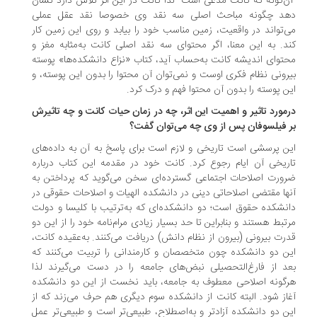
آن‌گونه که کانت مدعی است- لذا کانت در این اثر تلاش دارد نشان
د چگونه مباحث اصلی سه نقد وی خصوصا نقد عقل عملی
‌تواند در واقعیت، زمین مناسب خود را بیابد و روی این زمین کار
د. به این معنا، اگر محتوای سه نقد اصلی کانت به‌مثابه مغز و
توای اندیشه کانت به‌حساب آید، کتاب «نزاع دانشکده‌ها» پوسته
رونی نظام فکری اوست و نمی‌توان آن محتوا را بدون این پوسته، و
ن پوسته را بدون آن محتوا فهم و درک کرد.
مورد تاثیر و اهمیت این اثر، چه در زمان حیات کانت و چه تاثیرش
 فیلسوفان پس از وی چه می‌توان گفت؟
ن پرسشی است تاریخی و لازم است برای پاسخ به آن به داده‌های
ریخی آن ایام رجوع کرد. کانت خود در مقدمه این کتاب درباره
ورت اصلاحات اجتماعی گسترده‌ای سخن می‌گوید که پرداختن به
ها مقتضی اصلاحاتی دینی در دانشکده الهیات و اصلاحات حقوقی در
نشکده حقوق است؛ دو دانشکده‌ای که به‌ترتیب با کلیسا و دولت
تبط هستند و بنابراین تا حد بسیار زیادی مرام‌نامه خود را از این دو
رت بیرونی (بیرون از نظام دانش) دریافت می‌کنند. به‌عقیده کانت،
ن دو دانشکده چون متخصصان و کارمندانی را تربیت می‌کنند که
د از فارغ‌التحصیلی نبض‌های جامعه را در دست می‌گیرند لذا
گونه اصلاحی معطوف به جامعه، باید نخست از این دو دانشکده
از شود. البته کانت از دانشکده سوم دیگری هم حرف می‌زند که از
ن دو دانشکده آزادتر و به‌اصطلاح، طبیعی‌تر است و طبیعی‌تر عمل