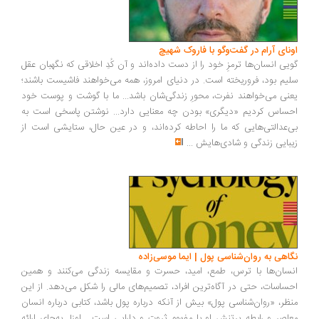
ونای آرام در گفت‌وگو با فاروک شهیچ
یی انسان‌ها ترمزِ خود را از دست داده‌اند و آن کُدِ اخلاقی که نگهبان عقل
یم بود، فروریخته است. در دنیای امروز، همه می‌خواهند فاشیست باشند؛
نی می‌خواهند نفرت، محورِ زندگی‌شان باشد... ما با گوشت و پوست خود
ساس کردیم «دیگری» بودن چه معنایی دارد... نوشتن پاسخی است به
‌عدالتی‌هایی که ما را احاطه کرده‌اند، و در عین حال، ستایشی است از
بایی زندگی و شادی‌هایش
...
اهی به روان‌شناسی پول | ایما موسی‌زاده
سان‌ها با ترس، طمع، امید، حسرت و مقایسه زندگی می‌کنند و همین
ساسات، حتی در آگاه‌ترین افراد، تصمیم‌های مالی را شکل می‌دهد. از این
ظر، «روان‌شناسی پول» بیش از آنکه درباره پول باشد، کتابی درباره انسان
اصر و رابطه پرتنش او با مفهوم ثروت و دارایی است... اوزل به‌جای ارائه