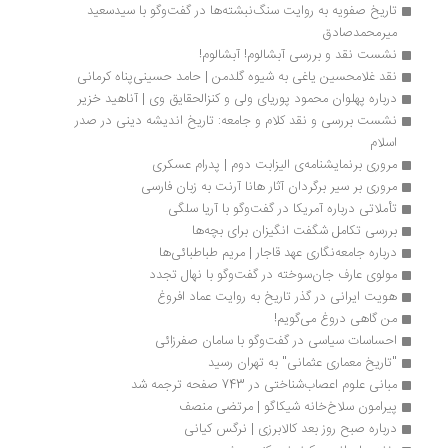
تاریخ صفویه به روایت سنگ‌نبشته‌ها در گفت‌وگو با سیدسعید 
میرمحمدصادق
نشست نقد و بررسی آبشالوم! آبشالوم!
نقد غلامحسین یاغی به شیوه گلدمن | حامد حسینی‌پناه کرمانی
درباره پهلوان محمود پوریای ولی و کنزالحقایق وی | آناهید خزیر
نشست بررسی و نقد کلام و جامعه: تاریخ اندیشه دینی در صدر 
اسلام 
مروری برنمایشنامه‌ی الیزابت دوم | پدرام عسکری
مروری بر سیر برگردان آثار هانا آرنت به زبان فارسی
تأملاتی درباره آمریکا در گفت‌وگو با آریا سلگی
بررسی تکامل شگفت انگیزان برای بچه‌ها
درباره جامعه‌نگاری عهد قاجار | مریم طباطبائی‌ها
مولوی عارف جان‌سوخته در گفت‌وگو با نهال تجدد
هویت ایرانی در گذر تاریخ به روایت عماد افروغ
من گاهی دروغ می‌گویم!
احساسات سیاسی در گفت‌وگو با سامان صفرزائی
"تاریخ معماری عثمانی" به تهران رسید
مبانی علوم اعصاب‌شناختی در 743 صفحه ترجمه شد
پیرامون سلاخ‌خانه شیکاگو | مرتضی منصف
درباره صبح روز بعد کالابرزی | نرگس کیانی