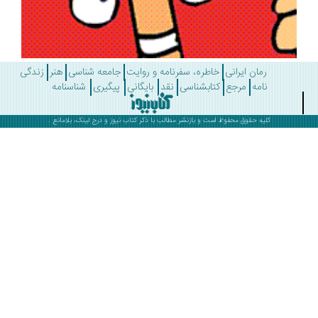
رمان ایرانی
خاطره، سفرنامه و روایت
جامعه شناسی
هنر
زندگی
نامه
مرجع
کتابشناسی
نقد
بایگانی
پیگیری
شناسنامه
کلیه حقوق محفوظ است و بازنشر مطالب با ذکر
کتاب نیوز
و درج لینک، بلامانع .