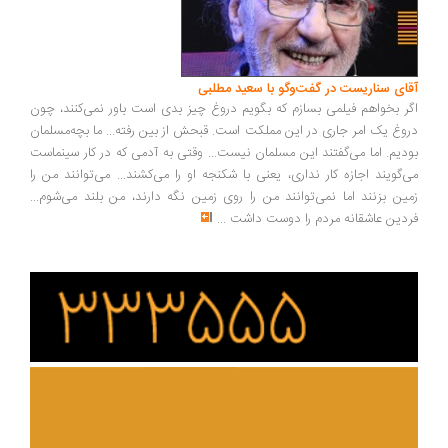
ای سناریست در گفت‌وگو با سعید مطلبی
ر بخواهم فیلمی بسازم که بگویم دروغ چیز بدی است باور نمی‌کنند، چون
وغ یک امر جاری در این مملکت است. قبحش از بین رفته... ما بچه‌مسلمان
دیم. اما می‌گفتند این مسلمان نیست... وقتی به آدمی که در کار سینماست
‌گویند اجازه کار نداری، یعنی با شکنجه او را می‌کشند... می‌توانند من را
ین بزنند اما نمی‌توانند من را روی زمین نگه دارند، من بلند می‌شوم...
دین عاشقانه مردم را دوست داشت
...