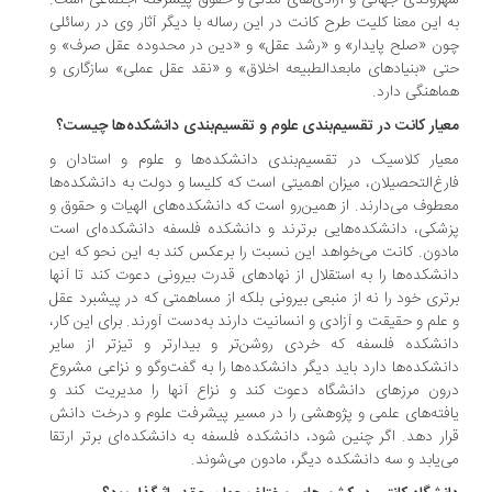
روندی جهانی و آزادی‌های مدنی و حقوق پیشرفته اجتماعی است.
 این معنا کلیت طرح کانت در این رساله با دیگر آثار وی در رسائلی
ن «صلح پایدار» و «رشد عقل» و «دین در محدوده عقل صرف» و
ی «بنیادهای مابعدالطبیعه اخلاق» و «نقد عقل عملی» سازگاری و
اهنگی دارد.
یار کانت در تقسیم‌بندی علوم و تقسیم‌بندی دانشکده‌ها چیست؟
یار کلاسیک در تقسیم‌بندی دانشکده‌ها و علوم و استادان و
رغ‌التحصیلان، میزان اهمیتی است که کلیسا و دولت به دانشکده‌ها
طوف می‌دارند. از همین‌رو است که دانشکده‌های الهیات و حقوق و
شکی، دانشکده‌هایی برترند و دانشکده فلسفه دانشکده‌ای است
دون. کانت می‌خواهد این نسبت را برعکس کند به این نحو که این
نشکده‌ها را به استقلال از نهادهای قدرت بیرونی دعوت کند تا آنها
تری خود را نه از منبعی بیرونی بلکه از مساهمتی که در پیشبرد عقل
علم و حقیقت و آزادی و انسانیت دارند به‌دست آورند. برای این کار،
نشکده فلسفه که خردی روشن‌تر و بیدارتر و تیزتر از سایر
نشکده‌ها دارد باید دیگر دانشکده‌ها را به گفت‌وگو و نزاعی مشروع
ون مرزهای دانشگاه دعوت کند و نزاع آنها را مدیریت کند و
فته‌های علمی و پژوهشی را در مسیر پیشرفت علوم و درخت دانش
ار دهد. اگر چنین شود، دانشکده فلسفه به دانشکده‌ای برتر ارتقا
‌یابد و سه دانشکده دیگر، مادون می‌شوند.