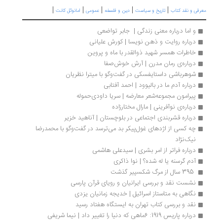
|
|
|
|
|
رفی و نقد کتاب
تاریخ و سیاست
دین و فلسفه
عمومی
امانوئل کانت
و اما درباره معنی زندگی |  جابر تواضعی
درباره روایت و ذهن نویسا | کورش علیانی
خاطرات همسر شهید ذوالقدر با ماه و پروین
درباره‌ی رمان مدرن | آرش خوش‌صفا
شوهرباشی داستایفسکی در گفت‌وگو با میترا نظریان
درباره آدم ما در بالیوود | احمد آفتابی
پیرامون مجموعه‌شعر معارضه | سریا داودی‌حموله 
درباره‌ی نوآفرینی | مارال مختارزاده
درباره قشربندی اجتماعی در بلوچستان | آناهید خزیر
چه کسی از اژدهای غول‌پیکر بد می‌ترسد در گفت‌وگو با محمدرضا 
نیک‌نژاد
درباره فراتر از امر بشری | سیدعلی هاشمی 
آدم‌ گرسنه یا له شده؟ | نوا ذاکری
 395 سال از مرگ شکسپیر گذشت 
نشست نقد و بررسی ایرانیان و رویای قرآن پارسی
نگاهی به متاستاز اسرائیل | خدیجه زمانیان یزدی
نقد و بررسی کتاب تهران به ایستگاه هفتاد رسید
درباره پاریس 1919: 6ماهی که دنیا را تغییر داد | نیما شریفی