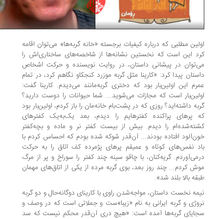
لین مطلبی که درباره‌ کیفیات برجسته «خانه‌ گربه‌ها» می‌توان اقامه
د این است که نخستین نشانه‌ها از شاخصه‌های ساختاری‌اش را
‌توان در پیشانی داستان، در روایت نویسنده و حرکت اشخاص
ستان پیدا کرد: «کارینا مثل گربه‌ موزرد کنجکاو نگاهم کرد، در تمام
رم این اولین‌بار بود که دختری گربه‌مانند می‌دیدم. کارینا گفت:
لین‌بار است که مجازات می‌شوید... شما حیوانات را دوست دارید؟
به داشته‌اید؟ روزی که در پشت‌بام خانه‌مان را باز کردم، اولین‌بار بود
 پرهای پراکنده‌ کفترهایم را دیدم، بعد یک‌به‌یک کفترهای
ته‌شده‌ام را دیدم. بیش از بیست کفتر نر و ماده و بچه‌کفتر
ن‌آلود افتاده بودند... آن‌قدر شوکه شده بودم که احساس کردم با
د نفس‌های کوتاه و عمیقم پرهای پژمرده‌ کف اتاق را به حرکت
می‌آوردم. گریه‌کنان، با چاقو سینه‌ چند کفتر را سوراخ و پر از مرگ
ش کردم... چند روز بعد، بوی گربه‌ مرده از یکی از اتاق‌های مهمان
قه بالا بلند شد».
مه‌ نخست داستان، مواجه‌شدن راوی با کارینای دوگانه‌حال و دو گربه‌
وژی و گربه‌ ایرانی به نام «زیبا»ست و جملاتی است که در وصف و
ایای گربه‌ها آمده است: «هیچ دری آن‌قدر محکم نیست که سد