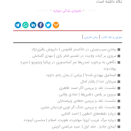
اه داشته است.
.
.
..............
...............
تجربه‌ی زندگی دوباره
|
|
رفی و نقد کتاب
رمان خارجی
پختنِ سیب‌زمینی در خاکستر ققنوس | داریوش باقری‌نژاد
مروری بر آیات ولایت در تفسیر فخر رازی | مهدی گلبخش
نگاهی به برخورد تمدن‌ها سر آسانسوری در پیاتزا ویتوریو | منیره 
پولادوند
اسماعیل یهودی شده! | برشی از رمان زخم داوود
سربازان خدا | یاشار کمال
نشست نقد و بررسی آثار صمد طاهری
مروری بر رقص دلفین‌ها | صادق وفایی
نشست نقد و بررسی خطه‌ی ویراستاران
نشست نقد و بررسی جنگ اثر لویی فردینان سلین
درباره نقطه‌های انطون | احمد آفتابی
درباره مرگ غریب اروپا: مهاجرت، هویت، اسلام | محسن آزموده
آینه‌ی جادو . جلد اول |  سید مرتضی آوینی