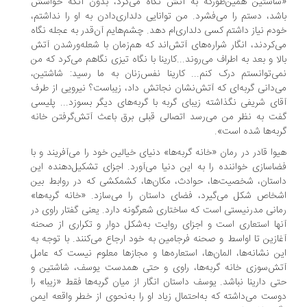
اشتین همین‌طورکه به آتش نگاه می‌کرد، بدون آنکه حواسش
شد، دستم را می‌فشرد. من توانایی دلداری‌دادن به او را نداشتم،
دم نیاز داشتم کسی دلداری‌ام دهد. چشم‌هایم آن‌قدر به عجله نگاه
‌کردند، انگار شراره‌های آتش‌اند که هم‌زمان با شعله‌ور‌شدن آتش
لا و بعد به اطراف می‌روند...کارینا با نگاه تیزی نگاهم می‌کرد که من
ی‌توانستم درک کنم... کارینا نفس‌زنان به ما رسید: شاشتین،
‌دانی گربه‌ای که آتش‌نشان نجاتش داد، زیباست؟ نیرویی از طرف
ای شریفی نگذاشته زیبای گربه با گربه‌های دیگر بسوزد... پلیسی
ت به نظر من می‌رسد اتصالی قبلی برق باعث آتش‌گرفتن خانه‌
به‌ها شده است».
وا قادر در رمان «خانه‌ گربه‌ها» دنیای خیالین خود را می‌آفریند و با
اسازی خواننده را به این دنیا می‌آورد. اجزای تشکیل‌دهنده این
ستان، شخصیت‌ها، حوادث، مکان‌ها، کشمکشی که در روابط بین
خاص شکل می‌گیرد، فضای داستان را می‌سازد. «خانه‌ گربه‌ها»
انی مدرنیستی است که ساختاری شعرگونه دارد. یعنی گفتار راوی در
ها استعاری است و اجزای روایت به‌شکل دوار و تکراری از صحنه‌
ازین تا اواسط و صحنه‌ فرجامین به خود ارجاع می‌کنند. با توجه به
ن نشانه‌ها، المان‌ها، استعاره‌ها و مجازها معلوم نیست که عامل
ش‌سوزی خانه‌ گربه‌ها، راوی و حتی همدست یوسف، شاشتین و
ی دارینا نباشد. یوسف داستان انگار از میان گربه‌ها فقط «زیبا» را
ست می‌داشته که به‌احتمال زیاد او را به‌نحوی از خطر واقعه ایمن