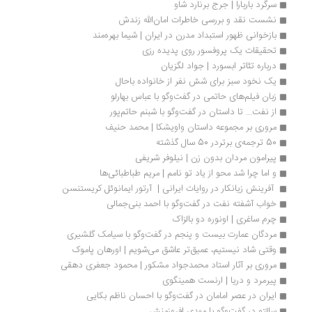
سرگرد باربارا | جرج برنارد شاو
نشست نقد و بررسی خاطرات امان‌الله زندش
بازخوانی ظهور استبداد مدرن در ایران | شیما بهره‌مند
تحقیقات یک پروفسور روی پدیده رزی
درباره تئاتر ابسورد | جواد لگزیان
یک نخود سبز برای شش نفر از خانواده باحال
زبان فیلم‌های حاتمی در گفت‌وگو با عباس بهارلو
از نفت... تا داستان در گفت‌وگو با شبنم حاتم‌پور
مروری بر مجموعه داستان واویشکا | محمد حنیف
50 ترجمه‌ی برتردر 50 سال گذشته
پیرامون مردان بدون زن | نیلوفر شریفی
و اما چرا شد محو از یاد تو نامم | مریم طباطبائی‌ها
 آفرینش زیانکار در روایات ایرانی |  آرتور ایمانوئل کریستنسن
خواب آشفته نفت در گفت‌وگو با احمد بنی‌جمالی 
چرم ساغری | اونوره دو بالزاک
مردگان عمارت بیست و پنجم در گفت‌وگو با سیامک گلشیری
وقتی شاد نیستیم، عمیق‌تر عاشق می‌شویم | اورهان پاموک
مروری بر آثار استاد محمدجواد مشکور | محمود جعفری دهقی 
پیرمرد و دریا | ارنست همینگوی
ایران در عصر امامان در گفت‌وگو با احسان ناظم بکایی
سالتو در گفت‌وگو با مهدی افروزمنش