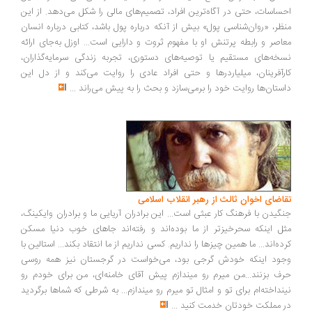
ساسات، حتی در آگاه‌ترین افراد، تصمیم‌های مالی را شکل می‌دهد. از این
ظر، «روان‌شناسی پول» بیش از آنکه درباره پول باشد، کتابی درباره انسان
اصر و رابطه پرتنش او با مفهوم ثروت و دارایی است... اوزل به‌جای ارائه
خه‌های مستقیم یا توصیه‌های دستوری، تجربه زندگی سرمایه‌گذاران،
رآفرینان، میلیاردرها و حتی افراد عادی را روایت می‌کند و از دل این
ستان‌ها روایت خود را برمی‌سازد و بحث را به پیش می‌راند
...
اضای اخوان ثالث از رهبر انقلاب اسلامی
گیدن با فرهنگ کار عبثی است... این برادران آریایی ما و برادران وایکینگ،
ل اینکه سحرخیزتر از ما بوده‌اند و رفته‌اند جاهای خوب دنیا مسکن
ده‌اند... ما همین چیزها را نداریم. کسی نداریم از ما انتقاد بکند... استالین با
ود اینکه خودش گرجی بود، می‌خواست در گرجستان نیز همه روسی
ف بزنند...من میرم رو میندازم پیش آقای خامنه‌ای، من برای خودم رو
نداخته‌ام برای تو و امثال تو میرم رو میندازم... به شرطی که شماها برگردید
 مملکت خودتان خدمت کنید
...