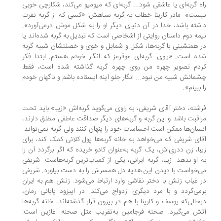
ه گربه‌ای یا عاشقی شود... گربه‌ای که میومیو می‌کند، شکارچی خوبی
ست». مادر کارینا خطاب به گربه‌ سیاهش: «کسی که از گربه نفرت
شته باشد، خدا در آن دنیای دیگر او را به شکل موش درمی‌آورد».
مه‌ دوم داستان روایتی از اشخاصی است که تبدیل به گربه شده‌اند یا
 همنشینی با گربه‌ها، شکل و‌ شمایل و خوی و خصلتشان شبیه گربه
ه است. «راوی: گربه‌ای موقرمز که انگار خودم هستم. ابتدا فکر
دم تصویر چهره‌ من روی چهره‌ گربه گذاشته شده است، فقط
مانش شبیه من نبود... انگار جلو آینه ایستاده باشم و ناگهان خودم
 ببینم».
شته‌، دختر آقای شریفی، به راوی می‌گوید گربه‌اش «زیبا» باید تحت
اقبت باشد و این گربه و گربه‌های دیگر صداقت عاطفی مطلق دارند،
سان‌ها ممکن است احساسات خود را پنهان کنند ولی گربه نمی‌تواند.
ای شریفی که می‌خواهد به خانه‌ گربه‌ها پول کلانی کمک کند، برای
با، زن ددری‌اش، یک گربه به‌عنوان کادو خریده که اگر برگردد آن را
 او بدهد. زیبا، گربه‌ ایرانی، یکی از کمیاب‌ترین گربه‌هاست. شریفی
‌خواست با دیدن این هدیه دل همسرش را به‌ دست بیاورد. شریفی
 غیاب زنش با دختر نقاشی وارد ارتباط می‌شود. زنش هم به ایران
می‌گردد و با مرد دیگری ازدواج می‌کند. در اپیزود پایانی رمان،
حالی‌که یوسف و کارینا با هم در بیرون قرار گذشته‌اند، خانه‌ گربه‌ها
ش می‌گیرد. صحنه‌ فرجامین به‌تقریب مثل صحنه‌ آغازین است: