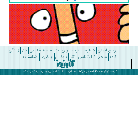
رمان ایرانی
خاطره، سفرنامه و روایت
جامعه شناسی
هنر
زندگی
نامه
مرجع
کتابشناسی
نقد
بایگانی
پیگیری
شناسنامه
کلیه حقوق محفوظ است و بازنشر مطالب با ذکر
کتاب نیوز
و درج لینک، بلامانع .