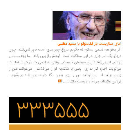
ای سناریست در گفت‌وگو با سعید مطلبی
ر بخواهم فیلمی بسازم که بگویم دروغ چیز بدی است باور نمی‌کنند، چون
وغ یک امر جاری در این مملکت است. قبحش از بین رفته... ما بچه‌مسلمان
دیم. اما می‌گفتند این مسلمان نیست... وقتی به آدمی که در کار سینماست
‌گویند اجازه کار نداری، یعنی با شکنجه او را می‌کشند... می‌توانند من را
ین بزنند اما نمی‌توانند من را روی زمین نگه دارند، من بلند می‌شوم...
دین عاشقانه مردم را دوست داشت
...