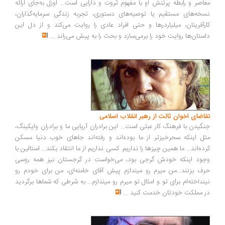
اصر و رابطه پرتنش او با مفهوم ثروت و دارایی است... اوزل به‌جای ارائه
خه‌های مستقیم یا توصیه‌های دستوری، تجربه زندگی سرمایه‌گذاران،
رآفرینان، میلیاردرها و حتی افراد عادی را روایت می‌کند و از دل این
ستان‌ها روایت خود را برمی‌سازد و بحث را به پیش می‌راند
...
اضای اخوان ثالث از رهبر انقلاب اسلامی
گیدن با فرهنگ کار عبثی است... این برادران آریایی ما و برادران وایکینگ،
ل اینکه سحرخیزتر از ما بوده‌اند و رفته‌اند جاهای خوب دنیا مسکن
ده‌اند... ما همین چیزها را نداریم. کسی نداریم از ما انتقاد بکند... استالین با
ود اینکه خودش گرجی بود، می‌خواست در گرجستان نیز همه روسی
ف بزنند...من میرم رو میندازم پیش آقای خامنه‌ای، من برای خودم رو
نداخته‌ام برای تو و امثال تو میرم رو میندازم... به شرطی که شماها برگردید
 مملکت خودتان خدمت کنید
...