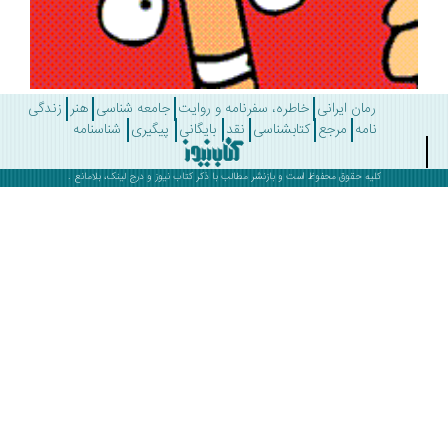
رمان ایرانی
خاطره، سفرنامه و روایت
جامعه شناسی
هنر
زندگی
نامه
مرجع
کتابشناسی
نقد
بایگانی
پیگیری
شناسنامه
کلیه حقوق محفوظ است و بازنشر مطالب با ذکر
کتاب نیوز
و درج لینک، بلامانع .