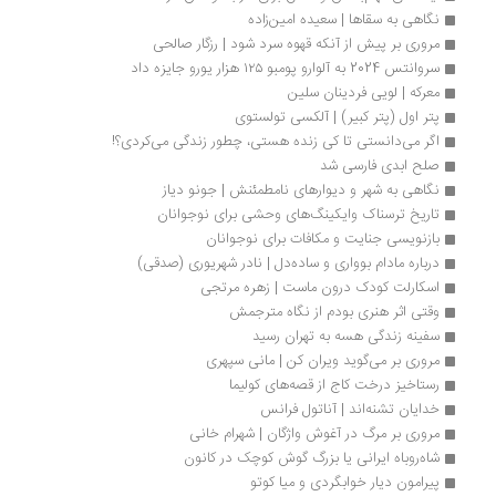
نگاهی به سقاها | سعیده امین‌زاده
مروری بر پیش از آنکه قهوه سرد شود | رزگار صالحی
سروانتس 2024 به آلوارو پومبو ۱۲۵ هزار یورو جایزه داد
معرکه | لویی فردینان سلین
پتر اول (پتر کبیر) | آلکسی تولستوی
اگر می‌دانستی تا کی زنده هستی، چطور زندگی می‌کردی؟!
صلح ابدی فارسی شد
نگاهی به شهر و دیوارهای نامطمئنش | جونو دیاز
تاریخ ترسناک وایکینگ‌های وحشی برای نوجوانان
بازنویسی جنایت و مکافات برای نوجوانان
درباره مادام بوواری و ساده‌دل | نادر شهریوری (صدقی)
اسکارلت کودک درون ماست | زهره مرتجی
وقتی اثر هنری بودم از نگاه مترجمش
سفینه زندگی هسه به تهران رسید
مروری بر می‌گوید ویران کن | مانی سپهری
رستاخیز درخت کاج از قصه‌های کولیما 
خدایان تشنه‌اند | آناتول فرانس
مروری بر مرگ در آغوش واژگان | شهرام خانی
شاه‌روباه ایرانی یا بزرگ گوش کوچک در کانون
پیرامون دیار خوابگردی و میا کوتو