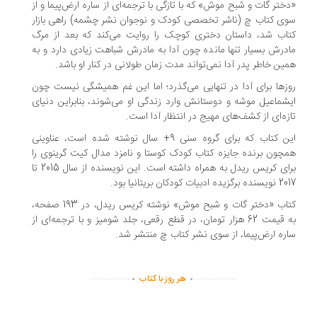
ختر گات و شبح موش» که با تازگی با ترجمه‌ای از ساره ارض‌پیما و از
ی کتاب چ (ناشر تخصصی کودک و نوجوان نشر چشمه) راهی بازار
اب شد، داستان دختری کوچک را روایت می‌کند که بعد از مرگ
درش بسیار تنها مانده چون آدا به مادرش شباهت زیادی دارد و به
ین خاطر پدر آدا نمی‌تواند مدت زمان طولانی در کنار او باشد.
زها برای آدا در تنهایی می‌گذرد؛ اما این غم همیشگی نیست چون
شماعیل موشه و دوستانش وارد زندگی او می‌شوند، بنابراین دنیای
زه‌ای از کشف‌های مهیج در انتظار آدا است.
این کتاب که برای گروه سنی 9+ سال نوشته شده است، عناوینی
چون برنده جایزه کتاب کودک کوستا و نامزد مدال کیت گرینوی را
برای کریس ریدل به همراه داشته است. این نویسنده از سال 2015 تا
ده ادبیات کودکان بریتانیا بود.
کتاب «دختر گات و شبح موش» نوشته کریس ریدل، در 193 صفحه،
به قیمت 62 هزار تومان، در قطع رقعی، جلد شومیز و با ترجمه‌ای از
ره ارض‌پیما، از سوی نشر کتاب چ منتشر شد.
.
.
..............
...............
هر روز با کتاب