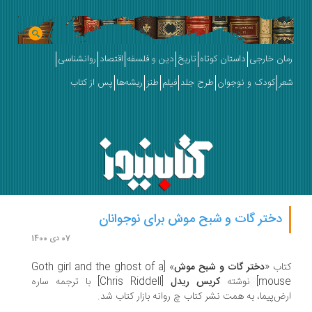
ان خارجی
داستان کوتاه
تاریخ
دین و فلسفه
اقتصاد
روانشناسی
ر
کودک و نوجوان
طرح جلد
فیلم
طنز
ریشه‌ها
پس از کتاب
دختر گات و شبح موش برای نوجوانان
07 دی 1400
اب «
دختر گات و شبح موش
» [Goth girl and the ghost of a
mous
نوشته
کریس ریدل
[Chris Riddell] با ترجمه ساره
ض‌پیما، به همت نشر کتاب چ روانه بازار کتاب شد.