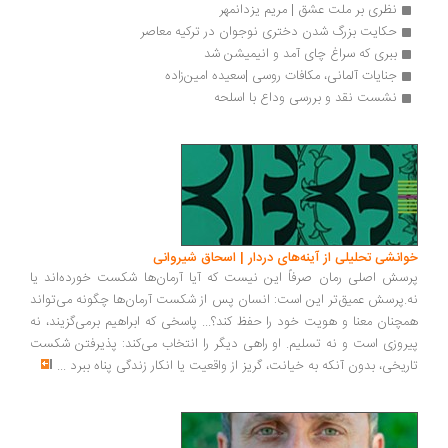
نظری بر ملت عشق | مریم یزدانمهر
حکایت بزرگ شدن دختری نوجوان در ترکیه معاصر
ببری که سراغ چای آمد و انیمیشن شد
جنایات آلمانی، مکافات روسی |سعیده امین‌زاده
نشست نقد و بررسی وداع با اسلحه
انشی تحلیلی از آینه‌های دردار | اسحاق شیروانی
سش اصلی رمان صرفاً این نیست که آیا آرمان‌ها شکست خورده‌اند یا
.پرسش عمیق‌تر این است: انسان پس از شکست آرمان‌ها چگونه می‌تواند
چنان معنا و هویت خود را حفظ کند؟... پاسخی که ابراهیم برمی‌گزیند، نه
روزی است و نه تسلیم. او راهی دیگر را انتخاب می‌کند: پذیرفتن شکست
ریخی، بدون آنکه به خیانت، گریز از واقعیت یا انکار زندگی پناه ببرد
...