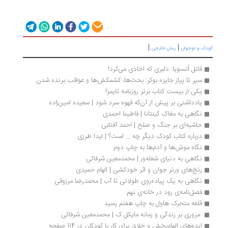
|
|
دک و نوجوان
رمان خارجی
قاتل اُتسویا: دلبری که اخاذی می‌کرد!
سیر تا پیاز جایزه بوکر: بحث‌ها، کشمکش‌ها و عواقب برنده شدن
یکی از بیست کتاب برتر روزنامه تایمز!
یادداشتی بر پیش از آن‌که قهوه سرد شود | سعیده امین‌زاده
نگاهی به مغاک کینتانا | فاطیما احمدی
حاشیه‌ای بر جنگ و صلح | احمد آفتابی
درباره کتاب کودک دیگر چه ... است؟ | لیدا طرزی
نگاه موش‌ها و آدم‌ها به چاپ دوم
نگاهی به دنیای شعله‌ور | محمدمعین شرفائی
رنج‌های ورتر جوان و اثر خودکشی | الهام حمیدی 
نگاهی به یک پیاده‌روی طولانی تا آب | محمدرضا مرزوقی
فصل‌نامه‌ی رود در خانه‌ی نهم 
قلعه متحرک هاول به چاپ هفتم رسید
 مروری بر زندگی و زمانه مایکل ک | محمدمعین شرفائی
ایده‌های الهام‌بخش و خلاق برای کار با کودکان در 114 صفحه