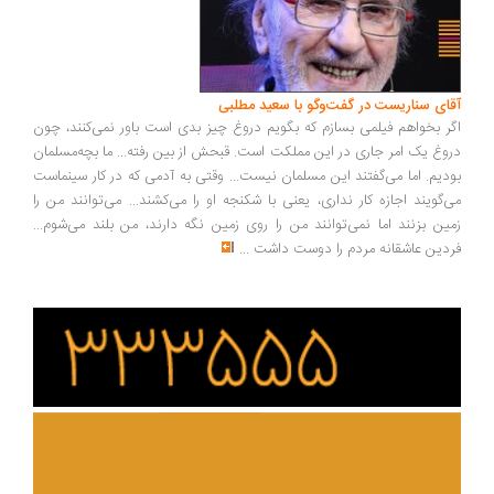
ای سناریست در گفت‌وگو با سعید مطلبی
ر بخواهم فیلمی بسازم که بگویم دروغ چیز بدی است باور نمی‌کنند، چون
وغ یک امر جاری در این مملکت است. قبحش از بین رفته... ما بچه‌مسلمان
دیم. اما می‌گفتند این مسلمان نیست... وقتی به آدمی که در کار سینماست
‌گویند اجازه کار نداری، یعنی با شکنجه او را می‌کشند... می‌توانند من را
ین بزنند اما نمی‌توانند من را روی زمین نگه دارند، من بلند می‌شوم...
دین عاشقانه مردم را دوست داشت
...