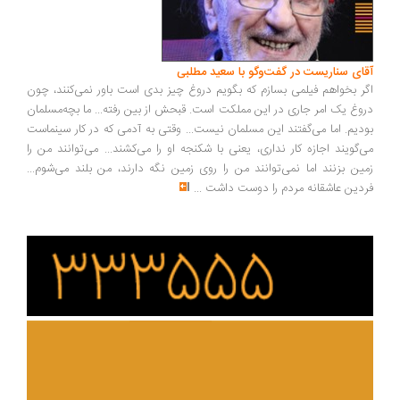
ای سناریست در گفت‌وگو با سعید مطلبی
ر بخواهم فیلمی بسازم که بگویم دروغ چیز بدی است باور نمی‌کنند، چون
وغ یک امر جاری در این مملکت است. قبحش از بین رفته... ما بچه‌مسلمان
دیم. اما می‌گفتند این مسلمان نیست... وقتی به آدمی که در کار سینماست
‌گویند اجازه کار نداری، یعنی با شکنجه او را می‌کشند... می‌توانند من را
ین بزنند اما نمی‌توانند من را روی زمین نگه دارند، من بلند می‌شوم...
دین عاشقانه مردم را دوست داشت
...