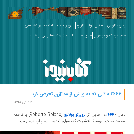
ان خارجی
داستان کوتاه
تاریخ
دین و فلسفه
اقتصاد
روانشناسی
ر
کودک و نوجوان
طرح جلد
فیلم
طنز
ریشه‌ها
پس از کتاب
۲۶۶۶ قاتلی که به بیش از 300زن تعرض کرد
23 دی 1398
ان «
۲۶۶۶
» آخرین اثر
روبرتو بولانیو
[Roberto Bolano] با ترجمه
مد جوادی توسط انتشارات کتابسرای تندیس به چاپ دوم رسید.