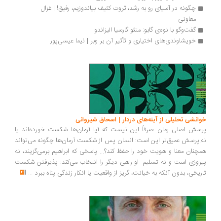
چگونه در آسیای رو به رشد، ثروت کثیف بیاندوزیم، رفیق! | غزال 
معاونی
گفت‌وگو با نوه‌ی گابو: متئو گارسیا الیزاندو
خویشاوندی‌های اختیاری و تأثیر آن بر وبر | نیما عیسی‌پور
انشی تحلیلی از آینه‌های دردار | اسحاق شیروانی
سش اصلی رمان صرفاً این نیست که آیا آرمان‌ها شکست خورده‌اند یا
.پرسش عمیق‌تر این است: انسان پس از شکست آرمان‌ها چگونه می‌تواند
چنان معنا و هویت خود را حفظ کند؟... پاسخی که ابراهیم برمی‌گزیند، نه
روزی است و نه تسلیم. او راهی دیگر را انتخاب می‌کند: پذیرفتن شکست
ریخی، بدون آنکه به خیانت، گریز از واقعیت یا انکار زندگی پناه ببرد
...