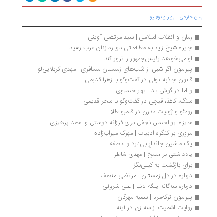
|
|
ان خارجی
روبرتو بولانیو
رمان و انقلاب اسلامی | سید مرتضی آوینی
جایزه شیخ زاید به مطالعاتی درباره زنان عرب رسید
او می‌خواهد رئیس‌جمهور را ترور کند
پیرامون اگر شبی از شب‌های زمستان مسافری | مهدی کربلایی‌لو
قانون جاذبه تولی در گفت‌وگو با زهرا قدیمی
و اما در گوش باد | بهار خسروی
سنگ، کاغذ، قیچی در گفت‌وگو با سحر قدیمی
رومئو و ژولیت مدرن در قلمرو طلا
جایزه ابوالحسن نجفی برای فرزانه دوستی و احمد پرهیزی
مروری بر کنگره ادبیات | مهرک میراب‌زاده
یک‌ ماشین جاندارِ بی‌درد و عاطفه
یادداشتی بر مسخ | مهدی شاطر
برای بازگشت به کیلی‌بگز
درباره در دل زمستان | مرتضی منصف
درباره سه‌گانه ینگه‌ دنیا | علی شروقی
پیرامون ترکه‌مرد | سمیه مهرگان
روایت اشمیت از سه زن در آینه