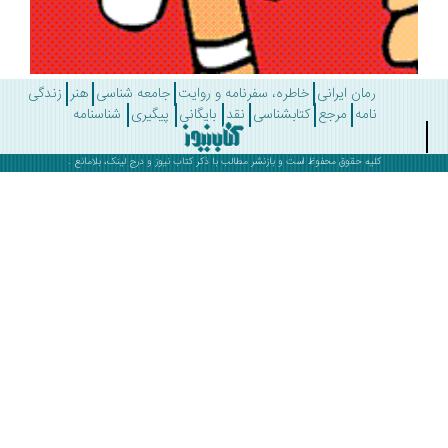
رمان ایرانی
خاطره، سفرنامه و روایت
جامعه شناسی
هنر
زندگی
نامه
مرجع
کتابشناسی
نقد
بایگانی
پیگیری
شناسنامه
کلیه حقوق محفوظ است و بازنشر مطالب با ذکر
کتاب نیوز
و درج لینک، بلامانع .