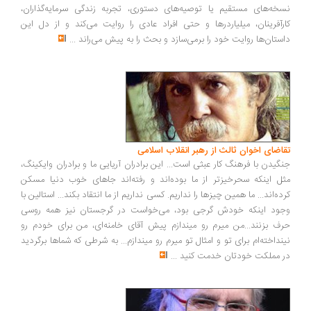
خه‌های مستقیم یا توصیه‌های دستوری، تجربه زندگی سرمایه‌گذاران،
رآفرینان، میلیاردرها و حتی افراد عادی را روایت می‌کند و از دل این
ستان‌ها روایت خود را برمی‌سازد و بحث را به پیش می‌راند
...
اضای اخوان ثالث از رهبر انقلاب اسلامی
گیدن با فرهنگ کار عبثی است... این برادران آریایی ما و برادران وایکینگ،
ل اینکه سحرخیزتر از ما بوده‌اند و رفته‌اند جاهای خوب دنیا مسکن
ده‌اند... ما همین چیزها را نداریم. کسی نداریم از ما انتقاد بکند... استالین با
ود اینکه خودش گرجی بود، می‌خواست در گرجستان نیز همه روسی
ف بزنند...من میرم رو میندازم پیش آقای خامنه‌ای، من برای خودم رو
نداخته‌ام برای تو و امثال تو میرم رو میندازم... به شرطی که شماها برگردید
 مملکت خودتان خدمت کنید
...