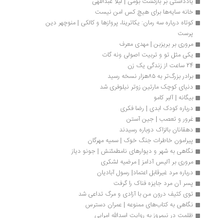
یادداشتی بر بازگشت بومی | لیلا عبداللهی
خانه سایه‌ها برای‌ هیچ کس امن نیست
کوتاه درباره سه رمان: یکاترینا، پروازها و کالکی | منوچهر دین 
پرست
مروری بر بریزبن | مهدی معرف
یکی مثل تو و تربیت اصولی ونه گات
24 ساعت از زندگی یک زن
برادر بزرگ‌تر به ۸۵هزار نسخه رسید
دنیای کوچک مارتین زوتر نیلوفری شد
بیگانه | آلبر کامو
درباره کودک ابدی | رضا فکری
غرور و تعصب | جین آستن
دهقانان بالزاک دوباره رسیدند
پیرامون خاطرات جنگ خوک | سمیه مهرگان
نگاهی به شهر و دیوارهای نامطمئنش | جونو دیاز
مروری بر آلیس آدامز | مرضیه لشکری
درباره مرد غیرقابل اعتماد| رسول‌ آبادیان
پسر آن مرد جایزه فناک را گرفت
توی کثیف درون من با آزادی و مرگ تداعی شد
نگاهی به کتاب‌های ممنوعه | عمران دسترس
ظلمت در نیمروز به روایت اسدالله امرایی