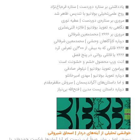
یادداشتی بر ستاره دوردست | ستاره قره‌‏باغ‏‌نژاد
روح علمی‌تخیلی بولانیو با تندیس ظاهر شد
مروری بر ستاره‌ی دوردست | عطیه نوری
نگاهی به تعویذ بولانیو | فائزه اثنی‌عشری
مروری بر ۲۶۶۶ | محمدمعین شرفائی
درباره کارآگاهان وحشی | محمدمعین شرفائی
۲۶۶۶ قاتلی که به بیش از 300زن تعرض کرد
۲۶۶۶ یا قاتلی روانی در پنج فصل
آنت ورپ محصول خشم و خشونت است
پیرامون تعویذ بولانیو | نیلوفر صادقی
درباره تعویذ بولانیو | مهدی امیرخانلو
و اما داستان‌های آگراندیسمان | سروش مظفرمقدم
درباره داستان پست مدرن | فتح‌الله بی‌نیاز
خوانشی تحلیلی از آینه‌های دردار | اسحاق شیروانی
پرسش اصلی رمان صرفاً این نیست که آیا آرمان‌ها شکست خورده‌اند یا