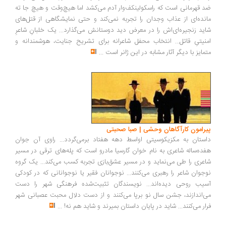
ضد قهرمانی است که راسکولینکف‌وار آدم می‌کشد اما هیچ‌وقت و هیچ جا ته
مانده‌ای از عذاب وجدان را تجربه نمی‌کند و حتی نمایشگاهی از قتل‌های
شاید زنجیره‌ای‌اش را در معرض دید دوستانش می‌گذارد... یک خلبانِ شاعرِ
امنیتیِ قاتل... انتخاب محفل شاعرانه برای تشریح جنایت، هوشمندانه و
متمایز با دیگر آثار مشابه در این ژانر است
...
پیرامون کارآگاهان وحشی | صبا صحبتی
داستان به مکزیکوسیتی اواسط دهه هفتاد برمی‌گردد... راوی آن جوان
هفده‌‌ساله‌ شاعری به نام خوان گارسیا مادرو است که پله‌های ترقی در مسیر
شاعری را طی می‌نماید‌ و در مسیر عشق‌بازی تجربه کسب می‌کند... یک گروه
نوجوان شاعر را رهبری می‌کنند... نوجوانان فقیر یا نوجوانانی که در کودکی
آسیب روحی دیده‌اند... نویسندگان تثبیت‌شده فرهنگی شهر را دست
می‌اندازند، جشن سال نو برپا می‌کنند و از دست دلال محبت عصبانی شهر
فرار می‌کنند... شاید در پایان داستان بمیرند و شاید هم نه!
...