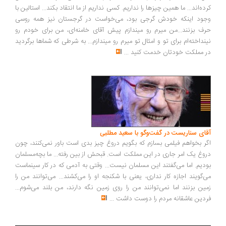
کرده‌اند... ما همین چیزها را نداریم. کسی نداریم از ما انتقاد بکند... استالین با
وجود اینکه خودش گرجی بود، می‌خواست در گرجستان نیز همه روسی
حرف بزنند...من میرم رو میندازم پیش آقای خامنه‌ای، من برای خودم رو
نینداخته‌ام برای تو و امثال تو میرم رو میندازم... به شرطی که شماها برگردید
در مملکت خودتان خدمت کنید
...
آقای سناریست در گفت‌وگو با سعید مطلبی
اگر بخواهم فیلمی بسازم که بگویم دروغ چیز بدی است باور نمی‌کنند، چون
دروغ یک امر جاری در این مملکت است. قبحش از بین رفته... ما بچه‌مسلمان
بودیم. اما می‌گفتند این مسلمان نیست... وقتی به آدمی که در کار سینماست
می‌گویند اجازه کار نداری، یعنی با شکنجه او را می‌کشند... می‌توانند من را
زمین بزنند اما نمی‌توانند من را روی زمین نگه دارند، من بلند می‌شوم...
فردین عاشقانه مردم را دوست داشت
...