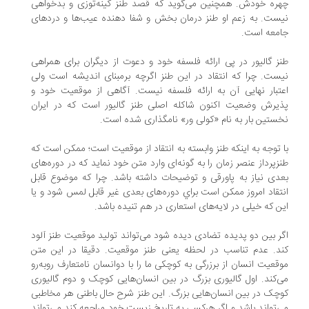
ره خودش. همچنين می‌گوید كه قصد طنز کينه‌توزی و بدخواهی
ست. به زعم او طنز درمان بخش و شفا دهنده عیب‌ها و دردهای
معه است.
ز گالیور در پی ارائه فلسفه خود و دعوت از ديگران برای همراهی
ست. چرا كه انتقاد در این طنز اگرچه برمبنای انديشه است ولی
تبار نهایی آن به ارائه فلسفه نیست. آگاهی از موقعیت خود و
یرش وضعیت اکنون شاكله اصلی طنز گالیور است که در ایران
ستین بار به نام «کولی ور» نامگذاری شده است.
 توجه به اينكه طنز وابسته به انتقاد از موقعيت است؛ ممكن است كه
زپرداز عنصر زمان را به گونه‌ای وارد متن خود نمايد كه در دوره‌های
دی نياز به پاورقی و توضيحات داشته باشد. چرا كه موضوع قابل
تقاد امروز ممكن است براي دوره‌های بعدی غير قابل لمس شود و یا
ن که خیلی در لایه‌های استعاری در هم تنیده باشد.
ر بين دو پديده تضادی ديده شود می‌تواند توليد موقعيت طنز آلود
د. عدم تناسب در لحظه يعنی طنز موقعيت. دقیقا در این متن
قعیت انسان از برزرگی به کوچکی ما را با دوانسان نامتعارف روبه‌رو
‌کند. اول گالیوری بزرگ در بین انسان‌هایی کوچک و دوم گالیوری
چک در بین انسان‌هایی بزرگ. این طنز شرح حال باطنی هر مخاطبی
‌تواند باشد و اگر هرکسی به تاریخ زیست خود مراجعه کند می‌تواند