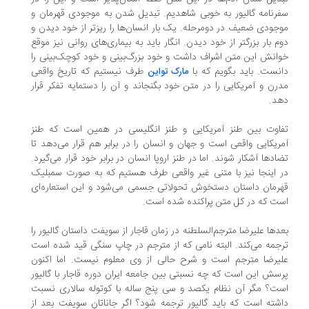
رنامه گالیور به خوبی شاهدیم. تبدیل شدن به موجودی قهرمان و
جودی ضعیف در دومرحله. یک بار انسان‌ها را ریزتر از خود دیدن و
م بار بزرگتر از خود دیدن. انگار باید به بیماری‌های روانی نیز موقع
انش این متن اشراف داشت و خود بزرگ‌بینی و خود کوچک‌بینی را
نست. باید بگویم که با
طرف نیستیم که تاریخ واقعی
مارک تواین
رن و آمریکایی را در متن خود بگنجاند و آن را دستمایه تفکر قرار
هد.
اوت بین طنز آمریکایی و طنز انگلیسی در همین است که طنز
ریکایی واقعی است و جهان و انسان را در برابر هم قرار می‌دهد تا
ادها آشکار شوند. اما در طنز اروپا انسان در برابر خود قرار می‌گیرد.
 اینجا نیز با متنی غیر واقعی طرف هستیم که به صورت سمبلیک
رمان داستان دستخوش تحولاتی جسمی می‌شود و این استعاره‌ای
ت که در کل متن پراکنده شده است.
دها علیرضا مترجم‌السلطنه در زمان قاجار از سویفت داستان گالیور را
جمه می‌کند. البته نامی که از مترجم در چاپ سنگی قید شده است
یرضا مترجم است و شرح حالی از وی معلوم نیست. اما اکنون
سش این است که چه نسبتی بین جامعه ایران دوره قاجار با گالیور
ت؟ مگر آن نظام یکصد و سی پنج ساله با کوتوله سالاری نسبت
شته است که باید گالیور ترجمه شود؟ اگر جاناتان سویفت بعد از