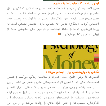
ونای آرام در گفت‌وگو با فاروک شهیچ
یی انسان‌ها ترمزِ خود را از دست داده‌اند و آن کُدِ اخلاقی که نگهبان عقل
یم بود، فروریخته است. در دنیای امروز، همه می‌خواهند فاشیست باشند؛
نی می‌خواهند نفرت، محورِ زندگی‌شان باشد... ما با گوشت و پوست خود
ساس کردیم «دیگری» بودن چه معنایی دارد... نوشتن پاسخی است به
‌عدالتی‌هایی که ما را احاطه کرده‌اند، و در عین حال، ستایشی است از
بایی زندگی و شادی‌هایش
...
اهی به روان‌شناسی پول | ایما موسی‌زاده
سان‌ها با ترس، طمع، امید، حسرت و مقایسه زندگی می‌کنند و همین
ساسات، حتی در آگاه‌ترین افراد، تصمیم‌های مالی را شکل می‌دهد. از این
ظر، «روان‌شناسی پول» بیش از آنکه درباره پول باشد، کتابی درباره انسان
اصر و رابطه پرتنش او با مفهوم ثروت و دارایی است... اوزل به‌جای ارائه
خه‌های مستقیم یا توصیه‌های دستوری، تجربه زندگی سرمایه‌گذاران،
رآفرینان، میلیاردرها و حتی افراد عادی را روایت می‌کند و از دل این