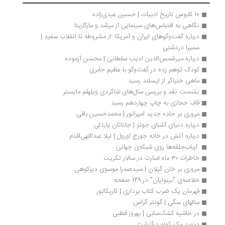
10 کابوس تاریخ ادبیات | حسین عیدی‌زاده
نگاهی به اقتباس‌های سینمایی از مرشد و مارگاریتا
درباره گفت‌وگوهای ایران و آمریکا: از مشروطه تا انقلاب سفید | 
سمیرا دردشتی
درباره میرشمس‌الدین ادیب ‌سلطانی | محسن آزموده
کودک توهم زده در گفت‌وگو با عظیم جابری
ماهی خنیاگر از ایسلند رسید
نشست نقد و بررسی سال‌های شاگردی ویلهلم مایستر
قاف حجازی به چاپ چهاردهم رسید
مروری بر جاده جدید امپراتور | محمدحسین باقی
درباره دنیای آشنای جونز | جاناتان یاردلی
درباره آتش در خانه جورج اورول | لیلا عبداللهی‌اقدم
 ارباب‌حلقه‌ها روی شبکه‌ی جهانی 
خاطرات ۳۰ ماه اسارت در سالار تکریت
مروری بر خان گیلان | سیدصدرا موسوی دیزکوهی 
خلاصه‌ی "بینوایان" در 129 صفحه 
قهرمان یک ضرب کتاب برداری | کاریکاتور
سالهای سگی | گونتر گراس
در حاشیه کشک‌سابی | بهروز قطبی
دیوید مک کولو درگذشت