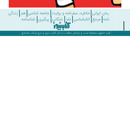
رمان ایرانی
خاطره، سفرنامه و روایت
جامعه شناسی
هنر
زندگی
نامه
مرجع
کتابشناسی
نقد
بایگانی
پیگیری
شناسنامه
کلیه حقوق محفوظ است و بازنشر مطالب با ذکر
کتاب نیوز
و درج لینک، بلامانع .