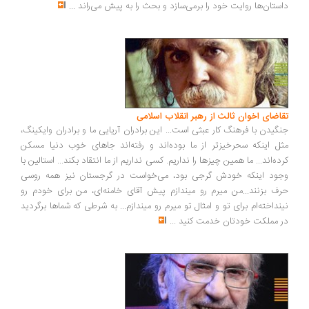
ستان‌ها روایت خود را برمی‌سازد و بحث را به پیش می‌راند
...
اضای اخوان ثالث از رهبر انقلاب اسلامی
گیدن با فرهنگ کار عبثی است... این برادران آریایی ما و برادران وایکینگ،
ل اینکه سحرخیزتر از ما بوده‌اند و رفته‌اند جاهای خوب دنیا مسکن
ده‌اند... ما همین چیزها را نداریم. کسی نداریم از ما انتقاد بکند... استالین با
ود اینکه خودش گرجی بود، می‌خواست در گرجستان نیز همه روسی
ف بزنند...من میرم رو میندازم پیش آقای خامنه‌ای، من برای خودم رو
نداخته‌ام برای تو و امثال تو میرم رو میندازم... به شرطی که شماها برگردید
 مملکت خودتان خدمت کنید
...