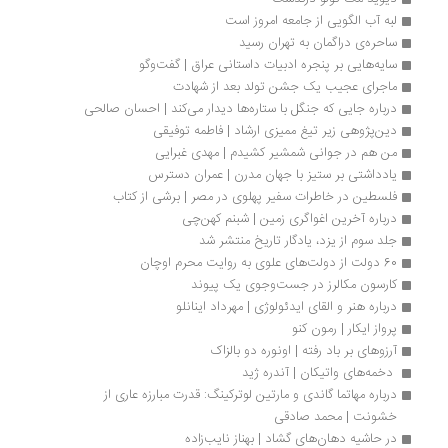
لبه آب الگویی از جامعه امروز است
ساحره‌ی دراگمان به تهران رسید
سایه‌هایی بر پنجره ادبیات داستانی عراق | گفت‌وگو
ماجرای عجیب یک جشن تولد بعد از شهادت
درباره جایی که جنگل با ستاره‌ها دیدار می‌کند | احسان صالحی
دین‌پژوهی زیر تیغ ممیزی ارشاد | فاطمه توفیقی
من هم در جوانی شمشیر کشیدم | مهدی غبرایی
یادداشتی بر ستیز با جهان مدرن | عمران دسترس
فلسطین در خاطرات سفیر پهلوی در مصر | برشی از کتاب
درباره آخرین اغواگری زمین | شبنم کهن‌چی
جلد سوم از یزد، یادگار تاریخ منتشر شد
60 دولت از دولت‌های علوی به روایت محرم اوچان
کارسون مکالرز در جست‌وجوی یک پیوند
درباره هنر و القای ایدئولوژی | مهرداد اینانلو
پرواز ایکار | رمون کنو
آرزوهای بر باد رفته | اونوره دو بالزاک
 دخمه‌­های واتیکان | آندره ژید
درباره مهاتما گاندی و مارتین لوترکینگ: قدرت مبارزه عاری از 
خشونت | محمد صادقی
در حاشیه دهان‌های گشاد | بهناز نایب‌زاده