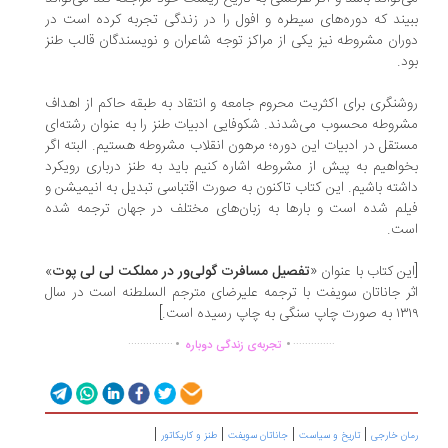
یند که دوره‌های سیطره و افول را در زندگی تجربه کرده است در
ران مشروطه نيز يكی از مراكز توجه شاعران و نويسندگان قالب طنز
د.
شنگری برای اكثريت محروم جامعه و انتقاد به طبقه حاكم از اهداف
روطه محسوب می‌شدند. شكوفایی ادبيات طنز را به عنوان رشته‌ای
تقل در ادبيات اين دوره؛ مرهون انقلاب مشروطه هستيم. البته اگر
واهيم به پيش از مشروطه اشاره كنيم بايد به طنز درباری رويكرد
شته باشيم. این کتاب تاکنون به صورت اقتباسی تبدیل به انیمیشن و
لم شده است و بارها به زبان‌های مختلف در جهان ترجمه شده
ست.
ین کتاب با عنوان «
تفصیل مسافرت‌ گولی‌ور در مملکت لی لی پوت
»
ر جاناتان سویفت با ترجمه علیرضای مترجم السلطنه است در سال
چاپ سنگی به چاپ رسیده است.]
.
.
...............
..............
تجربه‌ی زندگی دوباره
|
|
|
|
ان خارجی
تاریخ و سیاست
جاناتان سویفت
طنز و کاریکاتور