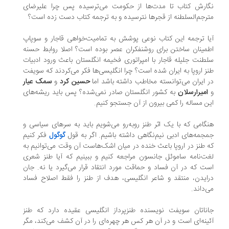
ارش کتاب تا مدت‌ها از حکومت می‌ترسیده پس چرا علیرضای
رجم‌السلطنه از قجرها نترسیده و به ترجمه کتاب دست زده است؟
ا ترجمه این کتاب نوعی پوشش به تمامیت‌خواهی قاجار و سوپاپ
مینان ساختن برای روشنفکران عصر بوده است؟ اصلا روابط حسنه
طنت جلیله قاجار با امپراتوری فخیمه انگلستان باعث ورود ادبیات
ز اروپا به ایران شده است؟ چرا انگلیسی‌ها فکر می‌کردند که سویفت
 ایران می‌توانسته مخاطب داشته باشد اما
حسین کرد
و
سمک عیار
امیرارسلان
به کشور انگلستان صادر نمی‌شده؟ پس باید ریشه‌های
ن مساله را کمی بیرون از آن جستجو کنیم.
گامی که با یک اثر طنز روبه‌رو می‌شویم باید به سرهای سیاسی و
جمه‌­های ادبی نیم‌‌­نگاهی داشته باشیم. اگر به قول
گوگول
فکر کنیم
 طنز در اروپا باعث خنده در میان اشک‌هاست آن وقت می‌­توانیم به
ت‌نامه‌ ساموئل جانسون مراجعه کنیم و ببینیم که آیا طنز شعری
ت که در آن فساد و حماقت مورد انتقاد قرار می‌گیرد یا نه. جان
ايدن، منتقد و شاعر انگليسی، هدف از طنز را فقط اصلاح فساد
‌داند.
ناتان سويفت نويسنده طنزپرداز انگليسی عقيده دارد كه طنز
ينه‌ای است و در آن هر کس هر چهره‌ای را در آن کشف می‌کند، مگر