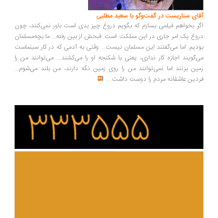
ای سناریست در گفت‌وگو با سعید مطلبی
ر بخواهم فیلمی بسازم که بگویم دروغ چیز بدی است باور نمی‌کنند، چون
وغ یک امر جاری در این مملکت است. قبحش از بین رفته... ما بچه‌مسلمان
دیم. اما می‌گفتند این مسلمان نیست... وقتی به آدمی که در کار سینماست
‌گویند اجازه کار نداری، یعنی با شکنجه او را می‌کشند... می‌توانند من را
ین بزنند اما نمی‌توانند من را روی زمین نگه دارند، من بلند می‌شوم...
دین عاشقانه مردم را دوست داشت
...