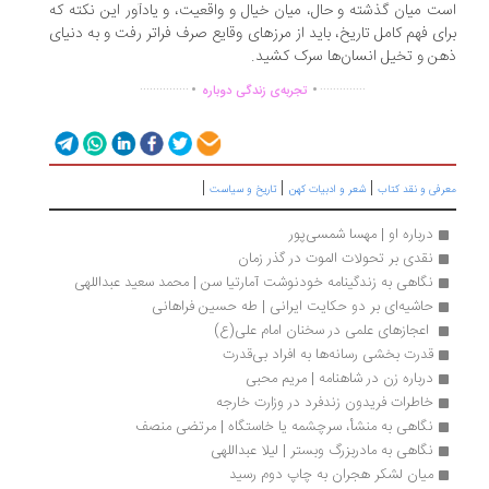
ت میان گذشته و حال، میان خیال و واقعیت، و یادآور این نکته که
ای فهم کامل تاریخ، باید از مرزهای وقایع صرف فراتر رفت و به دنیای
ن و تخیل انسان‌ها سرک کشید.
.
.
...............
..............
تجربه‌ی زندگی دوباره
|
|
|
رفی و نقد کتاب
شعر و ادبیات کهن
تاریخ و سیاست
درباره او | مهسا شمسی‌پور
نقدی بر تحولات الموت در گذر زمان
نگاهی به زندگینامه خودنوشت آمارتیا سن | محمد سعید عبداللهی
حاشیه‌ای بر دو حکایت ایرانی | طه حسین فراهانی
 اعجازهای علمی در سخنان امام علی(ع) 
قدرت بخشی رسانه‌ها به افراد بی‌قدرت
درباره زن در شاهنامه | مریم محبی
خاطرات فریدون زندفرد در وزارت خارجه
نگاهی به منشأ، سرچشمه یا خاستگاه | مرتضی منصف
نگاهی به مادربزرگ وبستر | لیلا عبداللهی
میان لشکر هجران به چاپ دوم رسید