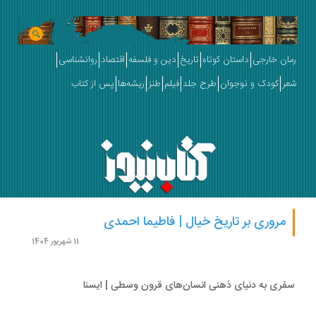
ان خارجی
داستان کوتاه
تاریخ
دین و فلسفه
اقتصاد
روانشناسی
ر
کودک و نوجوان
طرح جلد
فیلم
طنز
ریشه‌ها
پس از کتاب
مروری بر تاریخ خیال | فاطیما احمدی
11 شهریور 1404
ری به دنیای ذهنی انسان‌های قرون وسطی | ایسنا