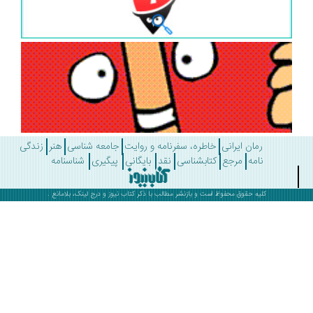
رمان ایرانی
خاطره، سفرنامه و روایت
جامعه شناسی
هنر
زندگی
نامه
مرجع
کتابشناسی
نقد
بایگانی
پیگیری
شناسنامه
کلیه حقوق محفوظ است و بازنشر مطالب با ذکر
کتاب نیوز
و درج لینک، بلامانع .