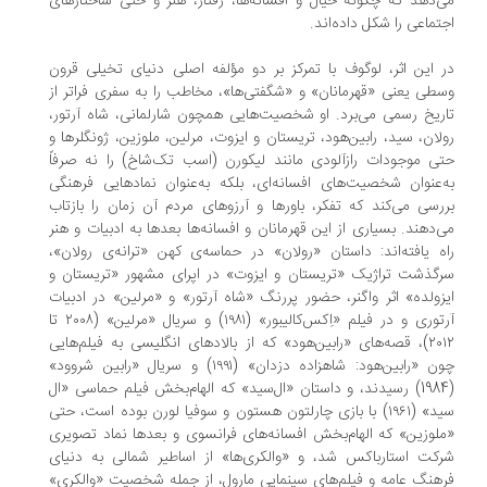
‌دهد که چگونه خیال و افسانه‌ها، رفتار، هنر و حتی ساختارهای
تماعی را شکل داده‌اند.
 این اثر، لوگوف با تمرکز بر دو مؤلفه‌ اصلی دنیای تخیلی قرون
طی یعنی «قهرمانان» و «شگفتی‌ها»، مخاطب را به سفری فراتر از
ریخ رسمی می‌برد. او شخصیت‌هایی همچون شارلمانی، شاه آرتور،
لان، سید، رابین‌هود، تریستان و ایزوت، مرلین، ملوزین، ژونگلرها و
ی موجودات رازآلودی مانند لیکورن (اسب تک‌شاخ) را نه صرفاً
‌عنوان شخصیت‌های افسانه‌ای، بلکه به‌عنوان نمادهایی فرهنگی
رسی می‌کند که تفکر، باورها و آرزوهای مردم آن زمان را بازتاب
‌دهند. بسیاری از این قهرمانان و افسانه‌ها بعدها به ادبیات و هنر
ه یافته‌اند: داستان «رولان» در حماسه‌ی کهن «ترانه‌ی رولان»،
گذشت تراژیک «تریستان و ایزوت» در اپرای مشهور «تریستان و
زولده» اثر واگنر، حضور پررنگ «شاه آرتور» و «مرلین» در ادبیات
آرتوری و در فیلم «اِکس‌کالیبور» (۱۹۸۱) و سریال «مرلین» (۲۰۰۸ تا
۲۰۱۲)، قصه‌های «رابین‌هود» که از بالادهای انگلیسی به فیلم‌هایی
چون «رابین‌هود: شاهزاده‌ دزدان» (۱۹۹۱) و سریال «رابین شروود»
(1984) رسیدند، و داستان «ال‌سید» که الهام‌بخش فیلم حماسی «ال
سید» (۱۹۶۱) با بازی چارلتون هستون و سوفیا لورن بوده است، حتی
لوزین» که الهام‌بخش افسانه‌های فرانسوی و بعدها نماد تصویری
کت استارباکس شد، و «والکری‌ها» از اساطیر شمالی به دنیای
هنگ عامه و فیلم‌های سینمایی ماروِل، از جمله شخصیت «والکری»