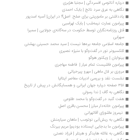
درباره آناتومی افسردگی | مجتبا هژبری
نگاهی به عرق سرد ناتج | بابک احمدی
یادداشتی بر ماموریتی برای صلح: اصل4 در ایران| آسیه اسدپور
پیرامون عمارت نیمه‌شب | بابک لهراسبی
قتل روزنامه‌نگاران توسط حکومت در سه‌گانه‌ی جولایی | سمیرا 
سهرابی
جامعه اسلامی جامعه بره‌ها نیست | سید محمد حسینی بهشتی
کلکسیونر نور در گفت‌وگو با منیژه نصیری 
بینوایان | ویکتور هوگو
پیرامون فاشیست تمام عیار |  فاطمه مهاجری
مروری بر لال ماهی | مهرو پیرحیاتی
نشست نقد و بررسی ادبیات معاصر ایتالیا
۳۵۱ صفحه درباره جهان ایرانی و همسایگانش در پیش از تاریخ
نگاهی به گاف | ندا رسولی
هفت گنبد در گفت‌وگو با محمد طلوعی 
پیرامون خانه‌دار مبارز | محسن باقری اصل
 نیمروز عاشورای آقاتهرانی 
نگاهی به ریش‌آبی نوتومب | ماهان سیارمنش
پیرامون ما بدجایی ایستاده بودیم| مریم بیرنگ
نگاهی به غائله هایدگر و هیتلر | فرزاد نعمتی