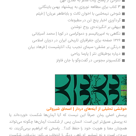
نگرانی از پاسخ رُبات شاعر به کمدی الهی 
3 کتاب برای مطالعه نوروزی به پیشنهاد بهمن باینگانی
شوخی نیمه‌شبی با اخوان ثالث و باباطاهر عریان! | فیلم
گردآوری اخبار پنج تن در مطبوعات
بیهقی بر انگیزنده‌ی روح نوشتن
نگاهی به امپریالیسم و دموکراسی در کوبا | محمد آسیابانی
۱۳۲۶ صفحه برای جغرافیای تاریخی ایران در دوران اسلامی
درنگی بر عشقی؛ سیمای نجیب یک آنارشیست | فرهاد بیان
درباره بوطیقای نثر | پارسا ریاحی
کلکسیونر مجوس در گفت‌وگو با جان فاولز
انشی تحلیلی از آینه‌های دردار | اسحاق شیروانی
سش اصلی رمان صرفاً این نیست که آیا آرمان‌ها شکست خورده‌اند یا
.پرسش عمیق‌تر این است: انسان پس از شکست آرمان‌ها چگونه می‌تواند
چنان معنا و هویت خود را حفظ کند؟... پاسخی که ابراهیم برمی‌گزیند، نه
روزی است و نه تسلیم. او راهی دیگر را انتخاب می‌کند: پذیرفتن شکست