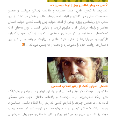
اهی به روان‌شناسی پول | ایما موسی‌زاده
سان‌ها با ترس، طمع، امید، حسرت و مقایسه زندگی می‌کنند و همین
ساسات، حتی در آگاه‌ترین افراد، تصمیم‌های مالی را شکل می‌دهد. از این
ظر، «روان‌شناسی پول» بیش از آنکه درباره پول باشد، کتابی درباره انسان
اصر و رابطه پرتنش او با مفهوم ثروت و دارایی است... اوزل به‌جای ارائه
خه‌های مستقیم یا توصیه‌های دستوری، تجربه زندگی سرمایه‌گذاران،
رآفرینان، میلیاردرها و حتی افراد عادی را روایت می‌کند و از دل این
ستان‌ها روایت خود را برمی‌سازد و بحث را به پیش می‌راند
...
اضای اخوان ثالث از رهبر انقلاب اسلامی
گیدن با فرهنگ کار عبثی است... این برادران آریایی ما و برادران وایکینگ،
ل اینکه سحرخیزتر از ما بوده‌اند و رفته‌اند جاهای خوب دنیا مسکن
ده‌اند... ما همین چیزها را نداریم. کسی نداریم از ما انتقاد بکند... استالین با
ود اینکه خودش گرجی بود، می‌خواست در گرجستان نیز همه روسی
ف بزنند...من میرم رو میندازم پیش آقای خامنه‌ای، من برای خودم رو