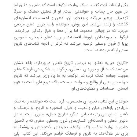
ی از نقاط قوت کتاب، سبک روایت لوگوف است که علمی و دقیق اما
 عین حال جذاب و خواندنی است. او از تحلیل خشک و صرفاً
صیفی پرهیز می‌کند و به‌جای آن، ذهن و احساسات انسان‌های
شته را زنده می‌کند. این روش، خواننده را به درون ذهن مردمی
‌برد که در جهانی محدود، اما پر از معنا و خیال زندگی می‌کردند.
گوف با پیونددادن باورها، افسانه‌ها و رویدادهای تاریخی، تصویری
یا از قرون وسطی ترسیم می‌کند که فراتر از آنچه کتاب‌های تاریخ
تی ارائه می‌دهند، است.
اریخ خیال» نه‌تنها به بررسی تاریخ ذهنی می‌پردازد، بلکه نشان
‌دهد که خیال و باورهای انسانی، چگونه به شکل‌دهی فرهنگ‌ها و
یت جوامع کمک کرده‌اند. لوگوف به ما یادآوری می‌کند که تاریخ
ها مجموعه‌ای از وقایع و حوادث نیست، بلکه دریچه‌ای است به فهم
سان، احساسات و ذهنیت‌های او.
اندن این کتاب، تجربه‌ای منحصر به فرد است که خواننده را به تفکر
باره‌ی رابطه‌ی میان واقعیت و خیال، اسطوره و تاریخ، و فرهنگ و
ن انسان می‌برد. به بیانی دیگر، «تاریخ خیال» سفری است به دل
یای ذهنی و افسانه‌ای انسان‌های قرون وسطی، سفری که با تحلیل
یق و روایت جذاب ژاک لوگوف، تجربه‌ای لذت‌بخش و روشنگرانه
ای هر علاقه‌مند به تاریخ و فرهنگ فراهم می‌کند. این کتاب، پلی