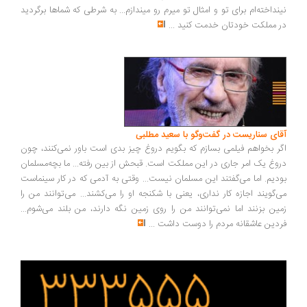
نداخته‌ام برای تو و امثال تو میرم رو میندازم... به شرطی که شماها برگردید
 مملکت خودتان خدمت کنید
...
ای سناریست در گفت‌وگو با سعید مطلبی
ر بخواهم فیلمی بسازم که بگویم دروغ چیز بدی است باور نمی‌کنند، چون
وغ یک امر جاری در این مملکت است. قبحش از بین رفته... ما بچه‌مسلمان
دیم. اما می‌گفتند این مسلمان نیست... وقتی به آدمی که در کار سینماست
‌گویند اجازه کار نداری، یعنی با شکنجه او را می‌کشند... می‌توانند من را
ین بزنند اما نمی‌توانند من را روی زمین نگه دارند، من بلند می‌شوم...
دین عاشقانه مردم را دوست داشت
...