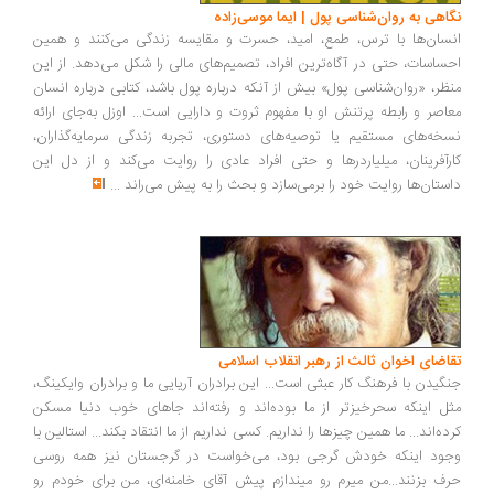
اهی به روان‌شناسی پول | ایما موسی‌زاده
سان‌ها با ترس، طمع، امید، حسرت و مقایسه زندگی می‌کنند و همین
ساسات، حتی در آگاه‌ترین افراد، تصمیم‌های مالی را شکل می‌دهد. از این
ظر، «روان‌شناسی پول» بیش از آنکه درباره پول باشد، کتابی درباره انسان
اصر و رابطه پرتنش او با مفهوم ثروت و دارایی است... اوزل به‌جای ارائه
خه‌های مستقیم یا توصیه‌های دستوری، تجربه زندگی سرمایه‌گذاران،
رآفرینان، میلیاردرها و حتی افراد عادی را روایت می‌کند و از دل این
ستان‌ها روایت خود را برمی‌سازد و بحث را به پیش می‌راند
...
اضای اخوان ثالث از رهبر انقلاب اسلامی
گیدن با فرهنگ کار عبثی است... این برادران آریایی ما و برادران وایکینگ،
ل اینکه سحرخیزتر از ما بوده‌اند و رفته‌اند جاهای خوب دنیا مسکن
ده‌اند... ما همین چیزها را نداریم. کسی نداریم از ما انتقاد بکند... استالین با
ود اینکه خودش گرجی بود، می‌خواست در گرجستان نیز همه روسی
ف بزنند...من میرم رو میندازم پیش آقای خامنه‌ای، من برای خودم رو