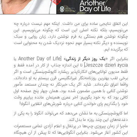
ن اتفاق نتایجی ساده برای من داشت. اینکه مهم نیست درباره چه
‌نویسیم، بلکه نکته اصلی این است که چگونه می‌نویسیم. این
ونه نوشتن هم بستگی به فرم نوشتن دارد، زبان روایی و سبک
یسنده و دیگر نکته بسیار مهم نحوه نزدیک شدن به محتوایی است
 برگزیده ایم.
ابراین اگر «
یک روز دیگر از زندگی
» [Another Day of Life یا
Jeszcze dzień życia] تا این اندازه جذاب از کار در آمده فقط و
ط مدیون توانایی‌های انکارناپذیر ریشارد کاپوشچینسکی است و اگر
خی لقب بهترین روزنامه‌نگار غیرانگلیسی قرن بیستم به او داده‌اند،
قعا اغراق نکرده‌اند. شاید اگر یک خبرنگار نه چندان مستعد مأمور
شتن کتابی با همین مضمون شده بود، همان چهار پنج صفحه اول
فی بود که به خود بگوییم: آخر عمری همینمان مانده بیاییم وقت
د را بگذاریم پای خواندن کتابی درباره شورش‌های انقلابی آنگولا!
ا کاپوشچینسکی به ما نشان می‌دهد که می‌تواند آنگولا را به یکی از
دغه‌های این چند روزه ما بدل کند.
جرا از زمان پیروزی چپ‌ها در پرتغال و اعلام آزادی تمامی مستعمرات
ن کشور آغاز می‌شود. بنابراین آنگولایی‌ها که تا پیش از آن هیچگاه