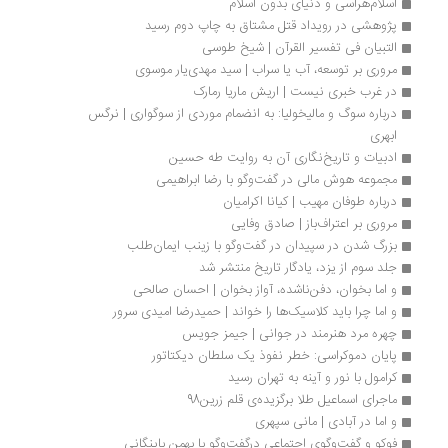
اسلام‌هراسی و دنیای بدون اسلام
پژوهشی در رویداد قتل مشتاق به چاپ دوم رسید
التبیان فی تفسیر القرآن | شیخ طوسی
مروری بر توسعه، آب یا سراب | سید مهدی‌یار موسوی
در غرب خبری نیست | اریش ماریا رمارک
درباره سوگ و مالیخولیا: به ‌انضمام موردی از سوگواری | نرگس 
ابهری	
ادبیات و تاریخ‌نگاری آن به روایت طه حسین
مجموعه هوش مالی در گفت‌وگو با رضا ابراهیمی
درباره طوفان مهیب | کیانا اکرامیان
مروری بر اعتراف‌باز | صادق وفایی
بزرگ شدن در سپیدان در گفت‌وگو با زینب ایمان‌طلب
جلد سوم از یزد، یادگار تاریخ منتشر شد
و اما بخوان، دفن‌ناشده، آواز بخوان | احسان صالحی
و اما چرا باید کلاسیک‌ها را خواند | حمیدرضا امیدی سرور
چهره مرد هنرمند در جوانی | جیمز جویس
پایان دموکراسی: خطر نفوذ یک سلطان دیکتاتور
کرامول با نور و آینه به تهران رسید
ماجرای اسماعیل طلا برگزیده‌ی قلم زرین98
و اما در آبادی | مانی سپهری
فوکو و گفت‌وگوی اجتماعی درگفت‌و‌گو با بهمن باینگانی