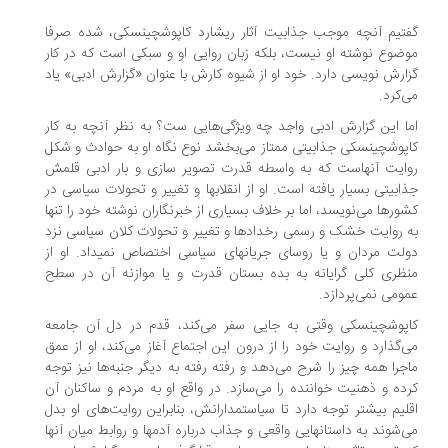
تیم آنچه موجب جذابیت آثار ریشارد کاپوشچینسکی، شده صرفا
ضوع نوشته او نیست، بلکه زبان روایی او و سبکی است که در کار
ارش نویسی دارد. خود او از شیوه کارش با عنوان «گزارش ادبی» یاد
‌کرد.
ا این گزارش ادبی واجد چه ویژگی‌هایی ست؟ به نظر آنچه به کار
پوشچینسکی جذابیتی ممتاز می‌بخشد نوع نگاه او به حوادث و شکل
ایت آنهاست که به واسطه قدرت تصویر سازی و بار ادبی قلمش
ابیتی بسیار یافته است. او از انقلابها و تغییر و تحولات سیاسی در
ورها می‌نویسد، اما بر خلاف بسیاری از خبرنگاران نوشته خود را تنها
 روایت خشک و رسمی رخدادها و تغییر و تحولات کلان سیاسی نزد
لت مردان و یا روسای جریانهای سیاسی اختصاص نمیداد. او از
ظری کلی گرایانه به بده بستان قدرت و یا موازنه آن در سطح
ومی نمی‌پردازد.
پوشچینسکی وقتی به جایی سفر می‌کند، قدم در دل آن جامعه
‌گذارد و روایت خود را از درون این اجتماع آغاز می‌کند، او از عمق
جرا همه چیز را شرح می‌دهد و رفته رفته به دیگر جنبه‌ها نیز توجه
ده و ذهنیت خواننده را می‌سازد. در واقع او به مردم و ساکنان آن
لیم بیشتر توجه دارد تا سیاستمدارانش، بنابراین روایت‌های او بدل
‌شوند به داستانهایی واقعی و جذاب درباره آدمها و روابط میان آنها