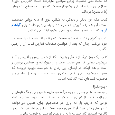
 تحت تاثیر مناسبات بومی سیاسی قرارگرفته است. «گزارش ادبی»
، از چنان مایه و ادبیتی برخوردار هست که خود را به سطح یک رمان
ا داستان) برساند.
اب یک روز دیگر از زندگی به شکلی قوی از مایه روایی بهرهمند
ت، آن هم با جذابیتی که خواننده را یاد پاره‌ای داستانهای
گراهام
ین
که از مایه‌های سیاسی و بومی برخوردارند، می‌اندازد.
ابراین گیرایی کتاب به حدی هست که رفته رفته خواننده را مجذوب
د می‌کند، چنان که بعد از خواندن صفحات آغازین کتاب آن را زمین
ذارد.
اب یک روز دیگر از زندگی با یک تکه از دعای بومیان آفریقایی آغاز
‌شود. دعایی که هم جالب است و از درونمایه‌ای حماسی برخوردار
ت و هم اینکه در ابتدای این رمان به خواننده نهیب می‌زنند که
راه کاپوشچینسکی به چه دنیای عجیب و درعین حال جادویی و
ذوب کننده‌ای قدم گذاشته است:
پروردگارا!
 وجود دعاهای بسیارمان به درگاه تو، داریم همین‌طور جنگ‌هایمان را
‌بازیم. فردا باز نبردی در پیش داریم که واقعا مهم است. با تمام
انی که داریم، باز به یاری تو محتاجیم. برای همین می‌خواهم
خواستی کنم: نبرد فردا سوای بقیه است. جای بچه‌ها نیست. پس
گزیرم استدعا کنم پسرت را به یاری‌مان نفرستی و خودت بیایی.