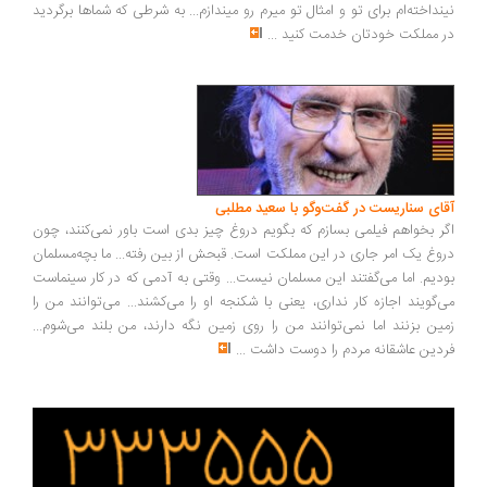
نداخته‌ام برای تو و امثال تو میرم رو میندازم... به شرطی که شماها برگردید
 مملکت خودتان خدمت کنید
...
ای سناریست در گفت‌وگو با سعید مطلبی
ر بخواهم فیلمی بسازم که بگویم دروغ چیز بدی است باور نمی‌کنند، چون
وغ یک امر جاری در این مملکت است. قبحش از بین رفته... ما بچه‌مسلمان
دیم. اما می‌گفتند این مسلمان نیست... وقتی به آدمی که در کار سینماست
‌گویند اجازه کار نداری، یعنی با شکنجه او را می‌کشند... می‌توانند من را
ین بزنند اما نمی‌توانند من را روی زمین نگه دارند، من بلند می‌شوم...
دین عاشقانه مردم را دوست داشت
...