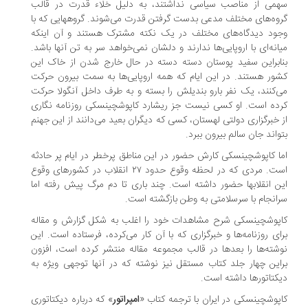
می از مناصب سیاسی نداشتند، به دلیل خلاء قدرت در قالب
وه‌های مختلف مدعی بدست گرفتن قدرت می‌شوند. گروههایی که با
ود دیدگاه‌های مختلف در یک نکته مشترک هستند و آن اینکه
انه‌ای با اروپایی‌ها ندارند و دلشان نمی‌خواهد سر به تن آنها باشد.
ابراین سفید پوستان دسته دسته در حال خارج شدن از خاک این
ور هستند. در این ایام که همه اروپایی‌ها به سمت بیرون حرکت
‌کنند، یک نفر بارو بندیلش را بسته و به طرف داخل آنگولا حرکت
ده است. او کسی نیست جز ریشارد کاپوشچینسکی روزنامه نگاری
 خبرگزاری دولتی لهستان، کسی که دیگران بعید می‌دانند از این جهنم
واند جان سالم بیرون ببرد.
ا کاپوشچینسکی کارش حضور در این مناطق پرخطر در ایام پر حادثه
است. مردی که در لحظه وقوع حدود ۲۷ انقلاب در کشورهای وقوع
ن انقلابها حضور داشته است. چند باری تا دم مرگ پیش رفته اما
انجام با سرسلامتی به وطن بازگشته است.
پوشچینسکی شرح مشاهدات خود را اغلب به شکل گزارش و مقاله
ای روزنامه‌ها و خبرگزاری که با آن کار می‌کرده، فرستاده است. این
شته‌ها را بعدها در قالب مجموعه مقاله منتشر کرده است، افزون
این چهار جلد کتاب مستقل نیز نوشته که در آنها توجهی ویژه به
کتاتورها داشته است.
پوشچینسکی در ایران با ترجمه کتاب «
امپراتور
» که درباره دیکتاتوری