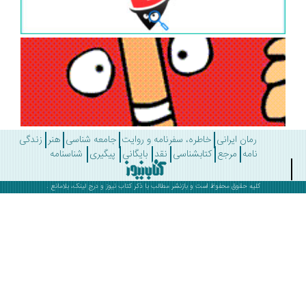
رمان ایرانی
خاطره، سفرنامه و روایت
جامعه شناسی
هنر
زندگی
نامه
مرجع
کتابشناسی
نقد
بایگانی
پیگیری
شناسنامه
کلیه حقوق محفوظ است و بازنشر مطالب با ذکر
کتاب نیوز
و درج لینک، بلامانع .