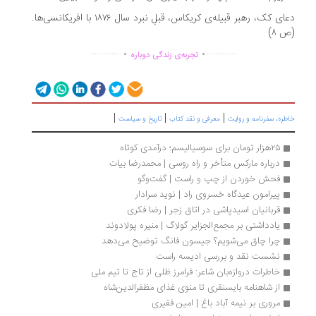
دعای کک، رهبر قبیله‌ی کریکاس، قبلِ نبرد سال ۱۸۷۶ با افریکانسی‌ها.
 ۸)
.
.
...............
..............
تجربه‌ی زندگی دوباره
|
|
|
ره، سفرنامه‌ و روایت
معرفی و نقد کتاب
تاریخ و سیاست
۲۵هزار تومان برای سوسیالیسم؛ درآمدی کوتاه
درباره مارکس متأخر و راه روسی | محمدرضا بیات
فحش خوردن از چپ و راست | گفت‌وگو
پیرامون عیدگاه خسروی راد | نوید سرادار
قربانیان اسیدپاشی در اتاق زجر | رضا فکری
یادداشتی بر مجمع‌الجزایر گولاگ | منیره پولادوند
چرا چاق می‌شویم؟ جیسون فانگ توضیح می‌دهد
نشست نقد و بررسی ادیسه راست 
خاطرات دروازه‌بان شاعر: فرامرز ظلی از تاج تا تیم ملی
از شاهنامه بایسنقری تا منوی غذای مظفرالدین‌شاه
مروری بر نیمه آباد باغ | امین فقیری