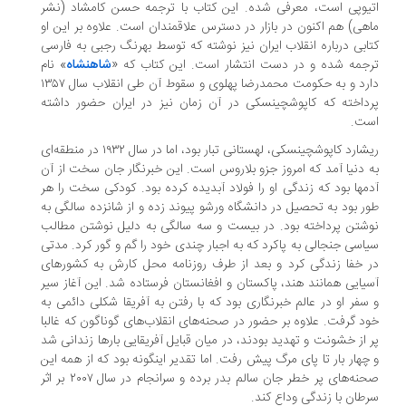
یوپی است، معرفی شده. این کتاب با ترجمه حسن کامشاد (نشر
هی) هم اکنون در بازار در دسترس علاقمندان است. علاوه بر این او
ابی درباره انقلاب ایران نیز نوشته که توسط بهرنگ رجبی به فارسی
جمه شده و در دست انتشار است. این کتاب که «
شاهنشاه
» نام
دارد و به حکومت محمدرضا پهلوی و سقوط آن طی انقلاب سال ۱۳۵۷
داخته که کاپوشچینسکی در آن زمان نیز در ایران حضور داشته
ت.
ریشارد کاپوشچینسکی، لهستانی تبار بود، اما در سال ۱۹۳۲ در منطقه‌ای
 دنیا آمد که امروز جزو بلاروس است. این خبرنگار جان سخت از آن
مها بود که زندگی او را فولاد آبدیده کرده بود. کودکی سخت را هر
ر بود به تحصیل در دانشگاه ورشو پیوند زده و از شانزده سالگی به
شتن پرداخته بود. در بیست و سه سالگی به دلیل نوشتن مطالب
اسی جنجالی به پاکرد که به اجبار چندی خود را گم و گور کرد. مدتی
 خفا زندگی کرد و بعد از طرف روزنامه محل کارش به کشورهای
یایی همانند هند، پاکستان و افغانستان فرستاده شد. این آغاز سیر
سفر او در عالم خبرنگاری بود که با رفتن به آفریقا شکلی دائمی به
د گرفت. علاوه بر حضور در صحنه‌های انقلاب‌های گوناگون که غالبا
 از خشونت و تهدید بودند، در میان قبایل آفریقایی بارها زندانی شد
چهار بار تا پای مرگ پیش رفت. اما تقدیر اینگونه بود که از همه این
صحنه‌های پر خطر جان سالم بدر برده و سرانجام در سال ۲۰۰۷ بر اثر
طان با زندگی وداع کند.