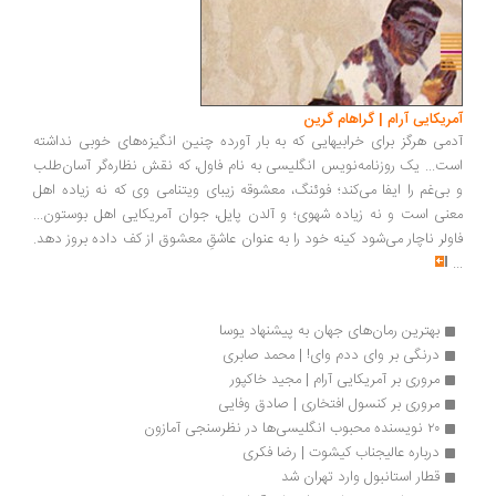
آمریکایی آرام | گراهام گرین
آدمی هرگز برای خرابیهایی که به بار آورده چنین انگیزه‌­های خوبی نداشته
است... یک روزنامه­‌نویس انگلیسی به نام فاول، که نقش نظاره‌­گر آسان­­‌طلب
و بی‌­غم را ایفا می­‌کند؛ فوئنگ، معشوقه زیبای ویتنامی وی که نه زیاده اهل
معنی است و نه زیاده شهوی؛ و آلدن پایل، جوان آمریکایی اهل بوستون...
فاولر ناچار می‌­شود کینه خود را به عنوان عاشقِ معشوق از کف داده بروز دهد.
...
بهترین رمان‌های جهان به پیشنهاد یوسا
درنگی بر وای ددم وای! | محمد صابری
مروری بر آمریکایی آرام | مجید خاکپور
مروری بر کنسول افتخاری | صادق وفایی
۲۰ نویسنده محبوب انگلیسی‌ها در نظرسنجی آمازون
درباره عالیجناب کیشوت | رضا فکری
قطار استانبول وارد تهران شد