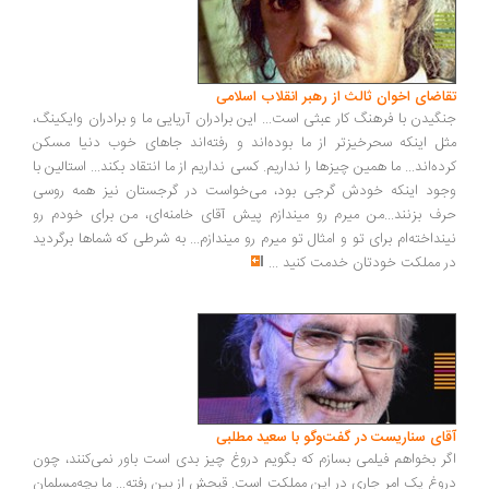
تقاضای اخوان ثالث از رهبر انقلاب اسلامی
جنگیدن با فرهنگ کار عبثی است... این برادران آریایی ما و برادران وایکینگ،
مثل اینکه سحرخیزتر از ما بوده‌اند و رفته‌اند جاهای خوب دنیا مسکن
کرده‌اند... ما همین چیزها را نداریم. کسی نداریم از ما انتقاد بکند... استالین با
وجود اینکه خودش گرجی بود، می‌خواست در گرجستان نیز همه روسی
حرف بزنند...من میرم رو میندازم پیش آقای خامنه‌ای، من برای خودم رو
نینداخته‌ام برای تو و امثال تو میرم رو میندازم... به شرطی که شماها برگردید
در مملکت خودتان خدمت کنید
...
آقای سناریست در گفت‌وگو با سعید مطلبی
اگر بخواهم فیلمی بسازم که بگویم دروغ چیز بدی است باور نمی‌کنند، چون
دروغ یک امر جاری در این مملکت است. قبحش از بین رفته... ما بچه‌مسلمان