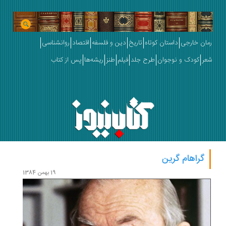
رمان خارجی
داستان کوتاه
تاریخ
دین و فلسفه
اقتصاد
روانشناسی
شعر
کودک و نوجوان
طرح جلد
فیلم
طنز
ریشه‌ها
پس از کتاب
گراهام گرین
19 بهمن 1384