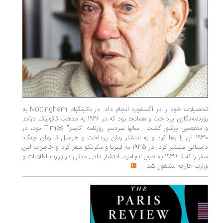
تحصیلات خود را در آکسفورد انجام داد. در ناتینگهام Nottingham به
روزنامه‌نگاری پرداخت و همانجا بود که در 1926 به مذهب کاتولیک درآمد
و متعصبی پرشور گشت... سالها سردبیر روزنامه "تایمز" Times بود، در
1930 آن را رها کرد و به انتشار رمان پرداخت و هرسال تا زمان جنگ،
داستانی منتشر کرد. در 1935 به لیبریا و مکزیکو سفر کرد و خاطرات این
سفر را که تا 1939 به طول انجامید، انتشار داد... مدتی در وزارت اطلاعات و
وزارت خارجه مشغول شد.
...