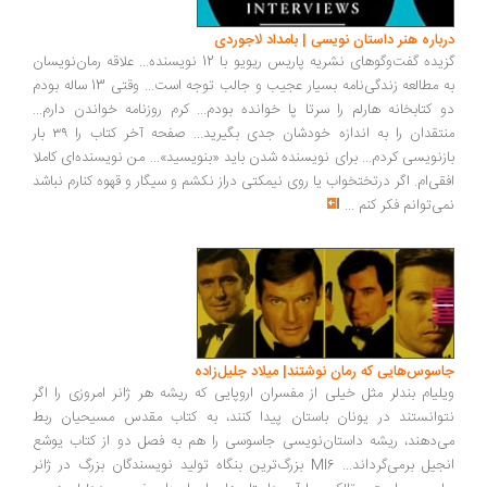
درباره هنر داستان نویسی | بامداد لاجوردی
گزیده گفت‌وگوهای نشریه پاریس ریویو با 12 نویسنده... علاقه رمان‌نویسان
به مطالعه زندگی‌نامه بسیار عجیب و جالب توجه است... وقتی 13 ساله بودم
دو کتابخانه هارلم را سرتا پا خوانده بودم... کرم روزنامه خواندن دارم...
منتقدان را به اندازه خودشان جدی بگیرید... صفحه آخر کتاب را ۳۹ بار
بازنویسی کردم... برای نویسنده شدن باید «بنویسید»... من نویسنده‌ای کاملا
افقی‌ام. اگر درتختخواب یا روی نیمکتی دراز نکشم و سیگار و قهوه کنارم نباشد
نمی‌توانم فکر کنم
...
جاسوس‌هایی که رمان نوشتند| میلاد جلیل‌زاده
ویلیام بندلر مثل خیلی از مفسران اروپایی که ریشه هر ژانر امروزی را اگر
نتوانستند در یونان باستان پیدا کنند، به کتاب مقدس مسیحیان ربط
می‌دهند، ریشه داستان‌نویسی جاسوسی را هم به فصل دو از کتاب یوشع
انجیل برمی‌گرداند... MI6 بزرگ‌ترین بنگاه تولید نویسندگان بزرگ در ژانر