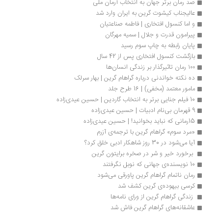
صد رمان برتر جهان به انتخاب آرمان ملی
عالیجناب کیشوت گرین به ایران وارد شد
و اما کنسول افتخاری | فاطمه صناعتیان
پیرامون قدرت و جلال | سمیه مهرگان
پایان رابطه به چاپ سوم رسید
بازگشت کنسول افتخاری پس از 42 سال
۱۰۰ رمان تاثیرگذار بر زندگی انسان‌ها
ده نکته خواندنی درباره گراهام گرین | بهار سرلک
مامور معتمد (مخفی) | 16 طرح جلد
10 فیلم جنایی برتر به انتخاب گاردین | حسین عیدی‌زاده
9 قهرمان بی‌نام ادبیات | حسین عیدی‌زاده
15رمانی که نباید بخوانید! | حسین عیدی‌زاده
«مرد سوم» گراهام گرین با ترجمه‌‌ی آزرم 
آیا می‌شود در 30 روز شاهکار ادبی خلق کرد؟ 
 برخورد خیر و شر در صخره برایتون گرین 
10 نویسنده‌‌ی جهانی که نوبل نگرفتند 
رمان ناتمام گراهام گرین پاورقی می‌شود 
کرسی بیهوده‌ی گرین کشف شد 
 زندگی گراهام گرین از ورای نامه‌‌ها 
عاشقانه‌های گراهام گرین فاش شد 