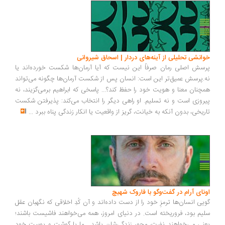
خوانشی تحلیلی از آینه‌های دردار | اسحاق شیروانی
پرسش اصلی رمان صرفاً این نیست که آیا آرمان‌ها شکست خورده‌اند یا
نه.پرسش عمیق‌تر این است: انسان پس از شکست آرمان‌ها چگونه می‌تواند
همچنان معنا و هویت خود را حفظ کند؟... پاسخی که ابراهیم برمی‌گزیند، نه
پیروزی است و نه تسلیم. او راهی دیگر را انتخاب می‌کند: پذیرفتن شکست
تاریخی، بدون آنکه به خیانت، گریز از واقعیت یا انکار زندگی پناه ببرد
...
اونای آرام در گفت‌وگو با فاروک شهیچ‭
گویی انسان‌ها ترمزِ خود را از دست داده‌اند و آن کُدِ اخلاقی که نگهبان عقل
سلیم بود، فروریخته است. در دنیای امروز، همه می‌خواهند فاشیست باشند؛
یعنی می‌خواهند نفرت، محورِ زندگی‌شان باشد... ما با گوشت و پوست خود