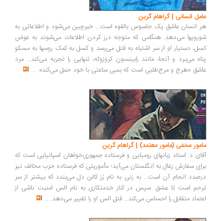
عامل انسانی | گراهام گرین
هر انسان عاشق یک جاسوس بالقوه است... خبرچین می­‌شود و اطلاعاتی به
شورویها می­‌دهد. هنگامی که متوجه درز کردن اطلاعات می­‌شوند به عوض
کسل، دستیار او از سر اشتباه به قتل می‌­رسد و کسل به کمک روسها به مسکو
پناه می‌­برد و آنجا، مانند رابینسون کروزوئه، تنهایی را تجربه می­‌کند... مرد
عاشق «هرج و مرج‌­طلبی است که بمبی ساعتی با خود حمل می­‌کند».
...
مامور مخفی (مامور معتمد) | گراهام گرین
آقای د. استاد زبانهای رومیایی و فرستاده جمهوری‌خواهان اسپانیایی است که
برای سفارش زغال به انگلستان می‌آید؛ مأموریتی که فرستاده حزب مخالف نیز
درصدد انجام آن است... به زنی به نام رُز کالن دل می‌بندد که بیشتر از سر
ترحم است تا عشق. سپس در کنار خدمتکاری به نام الس امنیت ناشی از
اعتماد متقابل را احساس می‌کند... قتل الس او را تغییر می‌دهد.
...