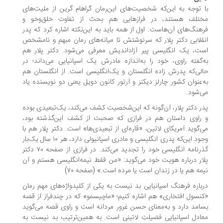
 توجه به این‌که شخصیت‌های این‌رمان گراهام گرین از ملیت‌های
تلف هستند، در فرازهایی هم بحث از تفاوت خلق‌وخو و
هنگ‌های آن‌هاست. اول از همه باید به این‌نکته اشاره کرد که پدر
قلابی دکتر پلار که سرنوشتش تا میانه‌های رمان مبهم و نامشخص
ت، یک انگلیسی پیر آزاداندیش معرفی می‌شود. دکتر پلار هم
‌گفته راوی، خود را به‌اندازه مادرش یک اسپانیایی می‌داند؛ در
لی‌که پدرش زاده انگلستان و یک‌انگلیسی است. از انگلستان هم
‌عنوان کشور چارلز دیکنز و آرتور کانون دویل یعنی دو نویسنده یاد
‌شود.
ر دکتر پلار، آن‌گونه که این‌شخصیت کشف می‌کند، یک‌تبعیدی بوده
راوی داستان هم در فرازی که صحبت از کشف این‌گذشته بود،
‌گوید آمریکای لاتین، «قاره‌ای از تبعیدی‌ها» است. دکتر پلار هم با
وجود این‌که پدری انگلیسی و مادری اسپانیولی دارد، هر ۱۰ سال یک‌بار
گذرنامه انگلیسی خود را تجدید می‌کند. در فرازی از صفحه ۷۰ دکتر
ار درباره هویت خود می‌گوید: «من فقط نیمه‌انگلیسی هستم و آن
مه هم یا در زندان است یا مرده است.» (صفحه ۷۰)
باره فرهنگ اسپانیایی بد نیست به یکی از کلیدواژه‌های مهم رمان
نسول افتخاری» هم اشاره کنیم؛ «ماچیسمو» که در چندفراز از قصه
امد دارد و به‌معنای حسن غرور مردانه است و راوی قصه می‌گوید
ادل اسپانیایی فضیلتِ لاتینی است. به همین‌ترتیب بد نیست به