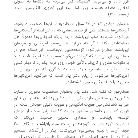
ار داده و می‌گوید: «همیشه فکر می‌کردم که دکترها به اصولی
لاقی معتقد هستند پلار، اما البته این تصوری انگلیسی است.
حه ۳۱۶)‌
دمان دیگری که در «کنسول افتخاری» از آن‌ها صحبت می‌شود،
ریکایی‌ها هستند. یکی از صحبت‌هایی که در این‌قصه از آمریکایی‌ها
‌شود، اشاره به سفیر این‌کشور دارد؛ این‌که آمریکایی‌ها معمولاً اهل
ارت‌اند. نکته دیگر که درباره همین‌سفیر آمریکایی و مردمان
ن‌کشور مطرح می‌شود، توسعه‌طلبی آن‌هاست. این‌مساله هم در
له‌ای بیان می‌شود که گوینده می‌گوید سفیر جدید آمریکا قصد دارد
 مقولات هنری و تاریخی، تأثیر خوبی روی مردم بگذارد تا دیگر کسی
 او ظن توسعه‌طلبی نبرد. صحبت دیگری که در این‌رمان از
ریکایی‌ها می‌شود، از زبان دکتر پلار است که می‌گوید آمریکایی‌ها
لی‌ها را در آمریکای جنوبی کشته‌اند.
ان‌طور که گفته شد، دکتر پلار به‌عنوان شخصیت محوری داستان،
گیری‌های مختلفی دارد. یکی از این‌درگیری‌ها که البته بر آن فائق
‌آید کشاکش بین هویت انگلیسی و هویت لاتینی خودش است. در
ازی که راوی داستان مشغول روایت گذشته پلار است، از غوغای
سعه پایتخت و معماری عجیبی صحبت می‌کند که
آسمان‌خراش‌هایش در کوچه‌های پست سرمی‌افراشتند و گاهی ۲۰
قه آن‌ها را تبلیغ پپسی‌کولا می‌پوشاند. پلار در آن‌گذشته تصمیم
‌گیرد با همه اعتباری که به‌عنوان یک‌طبیب فارغ‌التحصیل از