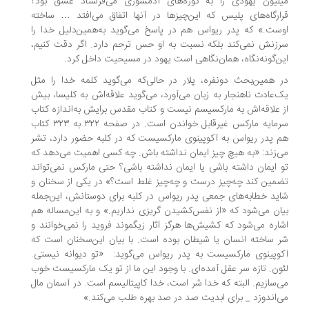
لیون یهودی را به کوره‌های آدمسوزی می‌فرستاد عشق بود؟
ارگاه‌های پلیس که این‌چیزها در آنها اتفاق می‌افتد … ساخته
ست.» که پدر ریواس هم در پاسخ می‌گوید به‌همین‌دلیل خدا را
زنش نمی‌کند بلکه نسبت به او حس ترحم دارد. اگر دقت کنیم،
ن‌گونه‌نگاه، همان‌نگاهی است یهود در مسیحیت داخل کرد.
 همین‌بحث دونفره، پلار در حالی‌که می‌گوید کلمه خدا را مثل
‌عادت ناهنجار به زبان می‌آورد، می‌گوید علاقه‌اش به کلیسا، بیش
 علاقه‌اش به مارکسیسم نیست و کتاب مقدس برایش به‌اندازه کتاب
سرمایه مارکس غیرقابل خواندن است. در صفحه ۳۲۲ به ۳۲۳ کتاب
 پدر ریواس به آکوپینوی مارکسیست که در کلبه حضور دارد، تشر
‌زند: «به هیچ چیز ایمان نداشته باش. چه کسی اهمیت می‌دهد که
 ایمان داشته باشی یا ایمان نداشته باشی؟ حتی مارکس نمی‌تواند
مین کند چه‌چیز درست و چه‌چیز غلط است؟» در یکی از سخنان و
ید خطابه‌های جمعی پدر ریواس در کلبه برای دوستانش، این‌جمله
ان می‌شود که «از نفس‌کشیدن گریزی نداریم.» و به این‌مساله هم
اره می‌شود که کشیش‌ها هرگز آثار زیگموند فروید را نمی‌خوانند و
 ساخته انسان یا شیطان بوده است. با بیان این‌سخنان است که
وپینوی مارکسیست به پدر ریواس می‌گوید: ‌ «تو دیوانه نیستی.
ون. تازه سر عقل آمده‌ای. با وجود این ما از تو یک مارکسیست خوب
‌سازیم. البته که خدا شر است، خدا کاپیتالیسم است. در آسمان مال
‌اندوزد _ برای ابدیت صد در صد بهره طلب می‌کند.»