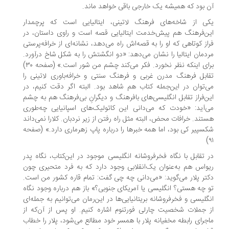
 بود که همیشه یک خارجی باقی خواهد ماند.
ی از شاخه‌های فرهنگ لاتینی، ایتالیایی است که پرچمدار
ن‌فرهنگ هم پیش‌خدمت ایتالیایی قصه است و راوی داستان، در
از کوتاهی که او را به قصه‌اش راه می‌دهد، نشانه‌ای از خرافه‌پرستی
دمان ایتالیا را نشان می‌دهد: «دو انگشتش را به شکل شاخ درآورد.
برای اینکه نظر نخورد. فکر می‌کند چشم من شور است.» (صفحه ۳۰)
ابل فرهنگ مدرن غربی و فرهنگ سنتی و خرافه‌باوری لاتینی را
‌توان در این‌جمله کتاب هم شاهد بود. البته اگر دقت کنیم، در
ن‌فراز تقابل انگلیسی‌های بافرهنگ و دیگرانِ بی‌فرهنگ هم به چشم
‌آید: «خودت که می‌دانی این کاتولیک‌های اسپانیایی چه‌طوری
تند. خرافات محض، البته مثل راه رفتن از زیر نردبان. کلارا نمی‌داند
سپیر کی بود، اما همه خبرها را درباره پاپ زهرماری دارد.» (صفحه
 تقابل با نگاه فخرفروشانه انگلیسی موجود در این‌کتاب، نگاه پدر
واس هم به‌عنوان یک‌انقلابی وجود دارد که به فرد متحیری چون
تر پلار می‌گوید: «می‌دانی چه چی گفت: تمام قاره کشور من است.
 چه هستی؟ انگلیسی یا آمریکای جنوبی؟» باز هم درباره وجود نگاه
گلیسی و فخرفروشانه بریتانیایی‌ها در این‌رمان می‌توانیم به جمله‌ای
 جملات شخصیت چارلی فورتنوم اشاره کنیم. او پس از آن‌که از
جرای رابطه مخفیانه پلار با همسر خود مطالع می‌شود، پلار را خطاب