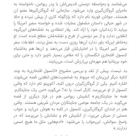
‌شناسد و به‌واسطه دوستی قدیمی‌اش با پدر ریواس، ناخواسته به
جرای گروگان‌گیری وارد می‌شود. سازمانی که گروگان‌گیرها عضو آن
تند، جوانان فوریه نام دارد که پاراگوئه کاری از پیش نبرده و حالا
 شهر خیالی داستان مشغول عملیات شده و خواسته سفیر آمریکا را
باید تا زندانیان خود را آزاد کند. پلار اعتقادی به نقشه‌های این‌گروه
قلابی ندارد و از سر دوستی از طرح و نقشه‌شان مطلع شده است. او
‌خاطر این‌که باور ندارد آن‌ها روزی دست به عمل بزنند، اطلاعات سفر
یر کبیر آمریکا را در اختیارشان قرار می‌دهد و آن‌ها هم به‌اشتباه
سول افتخاری انگلستان را که مقامی بسیار ناچیز دارد و حتی برای
د بریتانیا هم مهره‌ای بی‌ارزش است، می‌ربایند.
 نیست پیش از نقد و بررسی مشروح «کنسول افتخاری» به چند
ایه دیگر این‌رمان که مربوط به شخصیت‌های انقلابی قصه می‌شوند
اره کنیم. یکی از گروگان‌گیران درون کلبه، آکوپینو نام دارد که وقتی
سول از او می‌پرسد کارگر است یا نه؟ می‌گوید «من یک جنایتکارم.
ه ما جنایتکاریم.» کشیش ریواس هم در فراز دیگری از قصه
‌گوید در یک جامعه عوضی جنایتکاران مردان شریفی هستند. وقتی
 در ابتدای گروگان‌گیری، کنسول در کلبه به هوش می‌آید و خواب
تی از سرش می‌پرد، از کشیش نام و نشانش را می‌پرسد که در
سخ سوالش، این‌جواب را می‌شنود: «آدم‌هایی مثل ما هیچ اسمی
ارند.»