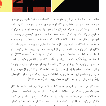
لب است که گراهام گرین خواسته یا ناخواسته نفوذ باورهای یهودی
 مسیحیت را در بخشی از گفتگوهای پلار و پدر ریواس نشان داده
ت. در بخشی از این‌گفتگو پلار نظر خود را درباره خدای پدر این‌گونه
رح می‌کند که او اندکی خوک‌صفت است و پلار ترجیح می‌دهد به
ولون یونانی‌ها اعتقاد داشته باشد که دست‌کم زیباست. ریواس هم
‌گوید ما اعتقاد به آپولون را از دست داده‌ایم و یَهوه در خون ماست:
اریش نمی‌توانیم بکنیم. پس از این همه قرون یهوه، مثل کرمی در
امعاء و احشاء در ظلمت وجود ما زندگی می‌کند.» (صفحه ۲۹۲) در
امه همین‌گفتگوست که ریواس نگاه انتقادی و انقلابی خود را فعال
ده و می‌گوید «من فکر می‌کنم گاه خاطره آن‌مرد، آن‌نجار، می‌تواند
تی اسقف اعظم با ژنرال سر میز غذا نشسته، چندتایی از مردم را از
یسای معاصر این سال‌های وحشتناک بیرون بکشد، و به آن کلیسای
رگی که ورای زمان و مکان ماست ببرد…» (صفحه ۲۹۵)
 نظر می‌رسد در این‌فرازهای کتاب، گراهام گرین نظر خود یا نظر
یونیستی حاکمان بریتانیا و آمریکا را از دهان شخصیت اصلی
ستانش بیان می‌کند؛ جایی‌که پلار در گفتگو با پدر ریواس می‌گوید
کر می‌کردم مطابق با تعالیم کلیسا خدا عشق است؟ وقتی شش