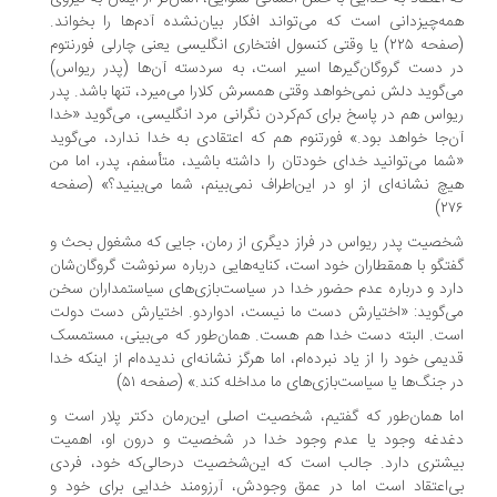
ه‌چیزدانی است که می‌تواند افکار بیان‌نشده آدم‌ها را بخواند.
(صفحه ۲۲۵) یا وقتی کنسول افتخاری انگلیسی یعنی چارلی فورنتوم
 دست گروگان‌گیرها اسیر است، به سردسته آن‌ها (پدر ریواس)
‌گوید دلش نمی‌خواهد وقتی همسرش کلارا می‌میرد، تنها باشد. پدر
واس هم در پاسخ برای کم‌کردن نگرانی مرد انگلیسی، می‌گوید «خدا
‌جا خواهد بود.» فورتنوم هم که اعتقادی به خدا ندارد، می‌گوید
ما می‌توانید خدای خودتان را داشته باشید، متأسفم، پدر، اما من
چ نشانه‌ای از او در این‌اطراف نمی‌بینم، شما می‌بینید؟» (صفحه
۲۷
صیت پدر ریواس در فراز دیگری از رمان، جایی که مشغول بحث و
تگو با همقطاران خود است، کنایه‌هایی درباره سرنوشت گروگان‌شان
رد و درباره عدم حضور خدا در سیاست‌بازی‌های سیاستمداران سخن
‌گوید: «اختیارش دست ما نیست، ادواردو. اختیارش دست دولت
ت. البته دست خدا هم هست. همان‌طور که می‌بینی، مستمسک
یمی خود را از یاد نبرده‌ام، اما هرگز نشانه‌ای ندیده‌ام از اینکه خدا
 جنگ‌ها یا سیاست‌بازی‌های ما مداخله کند.» (صفحه ۵۱)
ا همان‌طور که گفتیم، شخصیت اصلی این‌رمان دکتر پلار است و
دغه وجود یا عدم وجود خدا در شخصیت و درون او، اهمیت
شتری دارد. جالب است که این‌شخصیت درحالی‌که خود، فردی
‌اعتقاد است اما در عمق وجودش، آرزومند خدایی برای خود و