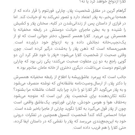
ارا ازدواج خواهد کرد یا نه؟
اهام گرین در مقابل شخصیت پلار، چارلی فورتنوم را قرار داده که از
ه‌جا بی‌خبر، به پلار اعتماد دارد و تصور نمی‌کند به او خیانت کند. اما
 فرازی از داستان پس از زندانی‌شدن در کلبه، سخنان پلار و کشیش
 شنیده و به بطن ماجرای خیانت دوستش در رابطه مخفیانه با
سرش پی می‌برد. کلارا همسر کنسول، دختر جوانی است که او از
‌نجیب‌خانه نجاتش داده و به ازدواج خود درآورده است.
ین‌مساله است که ذهن پلار را به‌شدت درگیر کرده است. چون
تی صحبت از شخصیت کلارا می‌شود؛ «پلار با خود فکر کرد آن دو
یی راجع به دو زن متفاوت صحبت می‌کنند؛ یکی زنی بود که چارلی
رتنوم دوست می‌داشت، دیگری دختری از خانه مامان سانچر بود.»
لب است که پیرمرد عاشق‌پیشه با اطلاع از رابطه مخفیانه همسرش
 دکتر پلار، از ارسال وصیت‌نامه عاشقانه‌ای که نوشته منصرف می‌شود
به پلار می‌گوید اگر کلارا تو را دارد چرا باید کلمات عاشقانه مرا بشنود؟
ته تکان‌دهنده برای شخصیت پلار این است که متوجه می‌شود
‌خلاف هوا و هوس خودش، چارلی فورتنوم، یک‌عاشق واقعی است
ن از پلار قول می‌گیرد به کلارا نگوید چارلی از ماجرا باخبر شده است.
ادا احساس گناه کند! شخصیت کنسول همچنین در تفکرات درونی
د به این‌جمع‌بندی می‌رسد که پلار با نقشی که در داستان ایفا کرده،
ی کلارا را هم فریب داده است.