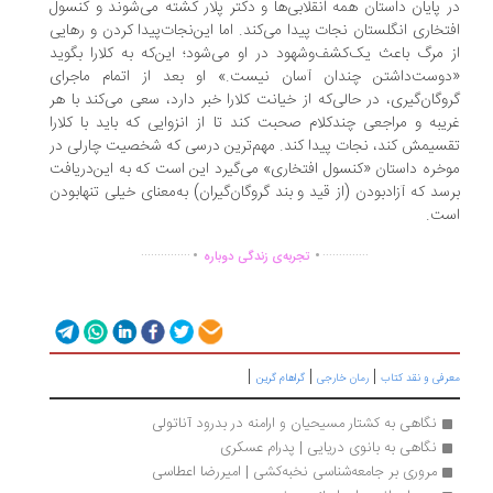
 پایان داستان همه انقلابی‌ها و دکتر پلار کشته می‌شوند و کنسول
تخاری انگلستان نجات پیدا می‌کند. اما این‌نجات‌پیدا کردن و رهایی
 مرگ باعث یک‌کشف‌وشهود در او می‌شود؛ این‌که به کلارا بگوید
وست‌داشتن چندان آسان نیست.» او بعد از اتمام ماجرای
وگان‌گیری، در حالی‌که از خیانت کلارا خبر دارد، سعی می‌کند با هر
یبه و مراجعی چندکلام صحبت کند تا از انزوایی که باید با کلارا
سیمش کند، نجات پیدا کند. مهم‌ترین درسی که شخصیت چارلی در
خره داستان «کنسول افتخاری» می‌گیرد این است که به این‌دریافت
سد که آزادبودن (از قید و بند گروگان‌گیران) به‌معنای خیلی تنهابودن
ت.
.
.
...............
..............
تجربه‌ی زندگی دوباره
|
|
|
رفی و نقد کتاب
رمان خارجی
گراهام گرین
نگاهی به کشتار مسیحیان و ارامنه در بدرود آناتولی
نگاهی به بانوی دریایی | پدرام عسکری
مروری بر جامعه‌شناسی نخبه‌کشی | امیررضا اعطاسی