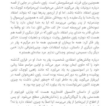
چنین برای فرزند غیرمشروعش است. راوی داستان در جایی از قصه
باره درونیات پلار می‌گوید «دلش می‌خواست این‌حرامزاده کوچک به
زی اعتقاد داشته باشد، اما او از آن‌جور پدرها نبود که بتواند اعتقاد
 یک‌خدا یا یک‌عقیده را به بچه‌اش منتقل کند.» همچنین این‌سوال را
دمرتبه از پدر ریواس می‌پرسد که آیا به خدا ایمان دارد یا نه؟
ونه‌اش هم این‌جمله است: «از کف خاکی اتاق ندا داد: تو واقعاً به
ای قادر به خدای پدر اعتقاد داری لئون؟» در فراز دیگری از قصه هم
ت که دوباره راوی مشغول روایت درونیات و ذهنیات اوست: «دکتر
ار فکر کرد: همه ما بیماران او هستیم، همه ما دم مرگیم.» پلار در
ی دیگری از داستان، درباره اعتقادات خود، چنین‌اعترافی دارد: «من
گر یک مسیحی نیستم. وجدانی ندارم. مرد ساده‌ای هستم.»
باره چالش‌های اعتقادی شخصیت پلار به خدا، او در فرازی گذشته
د را که حاوی ایمان بوده، مرور می‌کند و اولین مراسم عشا ربانی
د را در آسونسیون به یاد می‌آورد که مانند راهبی کوچک لباس
شیده و طنابی به دور کمر بسته بوده است. راویِ ذهن‌خوان قصه در
ن‌فراز می‌گوید پلار به خاطر آورد که «چطور ایمان داشت به چیزی
چند اکنون نمی‌توانست به یاد بیاورد که آن چیز چه بود.»
ازی از داستان «کنسول افتخاری» هست که چارلی فورتنوم از
دستی پلار با گروگان‌گیران و زندانبان‌هایش مطلع می‌شود. او پس
 اطلاع از این‌ماجرا از پلار می‌پرسد آیا اصلاً به چیزی اعتقاد دارد یا نه؟