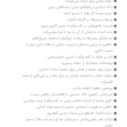
 یوسا رمانی برای ایرلند می‌نویسد 
و اما درآمدی بر فولکلور ایران | عبدالعلی براتی
درباره سینما اگر باشد | نسیم آصف
پدرها و پسرها در آشیانه اشراف
قدیسه پالتوپوش در گفت‌وگو با حسن اکبری بیرق
و اما آینده درخشان از آن ما بود | ایما موسی‌زاده 
دو مشکل روس‌ها به روایت تورگنیف | محمود سریع‌القلم
نگاهی به بررسی مسائل مدیریت دولتی و نظام اداری ایران | 
محمد ذاکری
آواز پر طرقه در گفت‌وگو با نازنین جاویدسخن
مهمانخانه جامائیکا  |  دافنه دوموریه
درباره چهار دقیقه و همان چهار دقیقه | بابک احمدی
سکوت ارشاد و اتحادیه ناشران در برابر تقلب و کپی‌کاری | محمد 
قاسم‌زاده
پیرامون ماهو | انوشه منادی
امیرخانی: تصویر خالد حسینی از افغانستان واقعی نیست
 گوزل یاخینا و ادبیات معاصر روس در گفت‌وگو با زینب یونسی
نگاهی به هویت اجتماعی جنکینز | محمدجواد لسانی
درباره النجاة: المنطق ابن سینا | حسن گوهرپور
بازتاب هنر رهایی‌بخش درمینیاتور صدای سم اسب‌ها | نسیم 
خلیلی