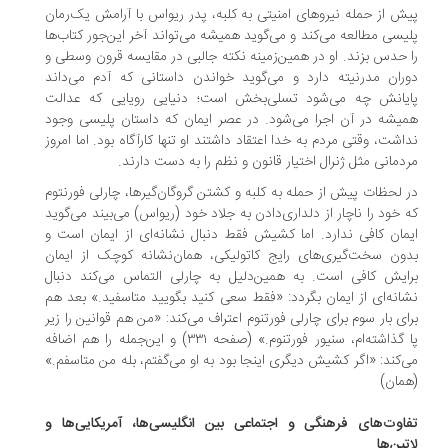
ش از حمله نیروهای امنیتی به کلبه، پدر ریواس با آرامش یک‌رمان
یسی مطالعه می‌کند و می‌گوید همیشه می‌تواند آخر این‌جور کتاب‌ها
 حدس بزند. او در همین‌زمینه نکته جالبی در مقایسه قرون وسطی و
ران مدرنیته دارد و می‌گوید خواندن داستانی که آدم می‌داند
یانش چه می‌شود تسلی‌بخش است؛ دنیایی رویایی که عدالت
یشه در آن اجرا می‌شود. در عصر ایمان که داستان پلیسی وجود
اشت، وقتی مردم به خدا اعتقاد داشتند او تنها کارآگاه بود. اما امروز
دمانی مثل ژنرال اختیار قانون و نظم را به دست دارند.
 لحظات پیش از حمله به کلبه و کشتن گروگان‌گیرها، چارلی فورنتوم
 خود را ناچار از دلداری‌دادن به جلاد خود (ریواس) می‌بیند می‌گوید
مان کافی ندارد. اما کشیش فقط دنبال نشانه‌ای از ایمان است و
ون سخت‌گیری‌های رایج کاتولیکی، همان‌نشانه کوچک از ایمان
ایش کافی است. به همین‌دلیل به چارلی التماس می‌کند دنبال
انه‌ای از ایمان بگردد: «فقط سعی کنید بگویید متاسفید.» بعد هم
ای بار سوم برای چارلی فورتنوم اعتراف می‌کند: «من هم قوانین را زیر
پا گذاشته‌ام، سنیور فورتنوم.» (صفحه ۳۳۱) و این‌جمله را هم اضافه
‌کند: «اگر کشیش دیگری اینجا بود به او می‌گفتم، بله من متاسفم.»
مان)
اوت‌های فرهنگی و اجتماعی بین انگلیسی‌ها، آمریکایی‌ها و
تین‌ها