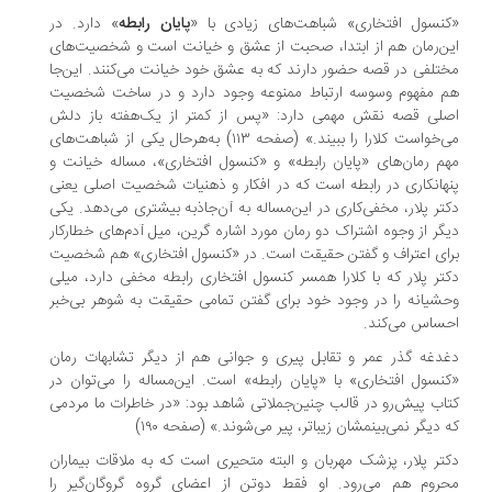
نسول افتخاری» شباهت‌های زیادی با «
پایان رابطه
» دارد. در
ن‌رمان هم از ابتدا، صحبت از عشق و خیانت است و شخصیت‌های
تلفی در قصه حضور دارند که به عشق خود خیانت می‌کنند. این‌جا
 مفهوم وسوسه ارتباط ممنوعه وجود دارد و در ساخت شخصیت
لی قصه نقش مهمی دارد: «پس از کمتر از یک‌هفته باز دلش
می‌خواست کلارا را ببیند.» (صفحه ۱۱۳) به‌هرحال یکی از شباهت‌های
م رمان‌های «پایان رابطه» و «کنسول افتخاری»، مساله خیانت و
هانکاری در رابطه است که در افکار و ذهنیات شخصیت اصلی یعنی
تر پلار، مخفی‌کاری در این‌مساله به آن‌جاذبه بیشتری می‌دهد. یکی
گر از وجوه اشتراک دو رمان مورد اشاره گرین، میل آدم‌های خطارکار
ای اعتراف و گفتن حقیقت است. در «کنسول افتخاری» هم شخصیت
تر پلار که با کلارا همسر کنسول افتخاری رابطه مخفی دارد، میلی
شیانه را در وجود خود برای گفتن تمامی حقیقت به شوهر بی‌خبر
ساس می‌کند.
دغه گذر عمر و تقابل پیری و جوانی هم از دیگر تشابهات رمان
نسول افتخاری» با «پایان رابطه» است. این‌مساله را می‌توان در
اب پیش‌رو در قالب چنین‌جملاتی شاهد بود: «در خاطرات ما مردمی
 دیگر نمی‌بینمشان زیباتر، پیر می‌شوند.» (صفحه ۱۹۰)
تر پلار، پزشک مهربان و البته متحیری است که به ملاقات بیماران
روم هم می‌رود. او فقط دوتن از اعضای گروه گروگان‌گیر را