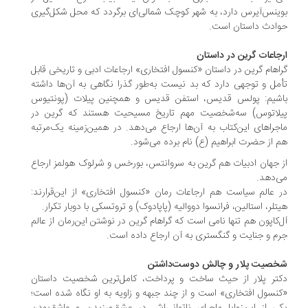
ینس‌آیرس دارد، به شهر کوچک شمالی‌ای برگردد که محل شکل‌گیری
ادث داستان است.
جاعات گرین در داستان
اهام گرین در داستان «کنسول افتخاری» ارجاعات ادبی و تاریخی قابل
مل و توجهی دارد که بد نیست به‌طور گذرا نگاهی به آن‌ها داشته
شیم: پولس قدیس، استفن قدیس و همچنین پیلات (پونتیوس
لاتوس) سه‌شخصیت مهم تاریخ مسیحیت هستند که گرین در
جراهای این‌کتاب به آن‌ها ارجاع می‌دهد. در همین‌زمینه یک‌مرتبه
 از حضرت ابراهیم (ع) نام برده می‌شود.
 جهان ادبیات هم گرین به سروانتس، بورخس و شرلوک هولمز ارجاع
‌دهد.
 عالم سیاست هم ارجاعات رمان «کنسول افتخاری» از این‌قرارند:
تلر، استالین، فرانسوا دووالیه (پاپادوک) و تروتسکی با دوبار تکرار.
‌کاپون هم تنها نامی است که گراهام گرین در نوشتن این‌رمان از عالم
م و جنایت و گنگستری به آن ارجاع داده است.
صیت پلار و چالش دوست‌داشتن
تر پلار از حیث ساخت و پرداخت، کامل‌ترین شخصیت داستان
نسول افتخاری» است و از چند جبهه و زاویه به او نگاه شده است؛