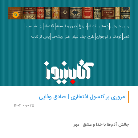
ان خارجی
داستان کوتاه
تاریخ
دین و فلسفه
اقتصاد
روانشناسی
ر
کودک و نوجوان
طرح جلد
فیلم
طنز
ریشه‌ها
پس از کتاب
مروری بر کنسول افتخاری | صادق وفایی
25 مرداد 1402
لش‌ آدم‌ها با خدا و عشق | مهر