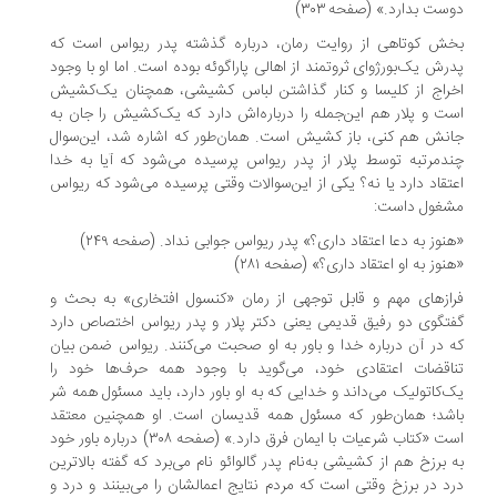
ست بدارد.» (صفحه ۳۰۳)
ش کوتاهی از روایت رمان، درباره گذشته پدر ریواس است که
رش یک‌بورژوای ثروتمند از اهالی پاراگوئه بوده است. اما او با وجود
راج از کلیسا و کنار گذاشتن لباس کشیشی، همچنان یک‌کشیش
ت و پلار هم این‌جمله را درباره‌اش دارد که یک‌کشیش را جان به
نش هم کنی، باز کشیش است. همان‌طور که اشاره شد، این‌سوال
دمرتبه توسط پلار از پدر ریواس پرسیده می‌شود که آیا به خدا
تقاد دارد یا نه؟ یکی از این‌سوالات وقتی پرسیده می‌شود که ریواس
غول داست:
نوز به دعا اعتقاد داری؟» پدر ریواس جوابی نداد. (صفحه ۲۴۹)
نوز به او اعتقاد داری؟» (صفحه ۲۸۱)
ازهای مهم و قابل توجهی از رمان «کنسول افتخاری» به بحث و
تگوی دو رفیق قدیمی یعنی دکتر پلار و پدر ریواس اختصاص دارد
 در آن درباره خدا و باور به او صحبت می‌کنند. ریواس ضمن بیان
اقضات اعتقادی خود، می‌گوید با وجود همه حرف‌ها خود را
‌کاتولیک می‌داند و خدایی که به او باور دارد، باید مسئول همه شر
شد؛ همان‌طور که مسئول همه قدیسان است. او همچنین معتقد
است «کتاب شرعیات با ایمان فرق دارد.» (صفحه ۳۰۸) درباره باور خود
 برزخ هم از کشیشی به‌نام پدر گالوائو نام می‌برد که گفته بالاترین
د در برزخ وقتی است که مردم نتایج اعمالشان را می‌بینند و درد و