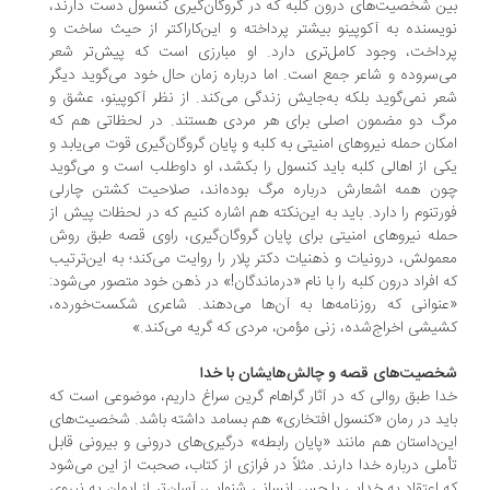
ن شخصیت‌های درون کلبه که در گروگان‌گیری کنسول دست دارند،
یسنده به آکوپینو بیشتر پرداخته و این‌کاراکتر از حیث ساخت و
داخت، وجود کامل‌تری دارد. او مبارزی است که پیش‌تر شعر
‌سروده و شاعر جمع است. اما درباره زمان حال خود می‌گوید دیگر
ر نمی‌گوید بلکه به‌جایش زندگی می‌کند. از نظر آکوپینو، عشق و
گ دو مضمون اصلی برای هر مردی هستند. در لحظاتی هم که
کان حمله نیروهای امنیتی به کلبه و پایان گروگان‌گیری قوت می‌یابد و
ی از اهالی کلبه باید کنسول را بکشد، او داوطلب است و می‌گوید
ن همه اشعارش درباره مرگ بوده‌اند، صلاحیت کشتن چارلی
رتنوم را دارد. باید به این‌نکته هم اشاره کنیم که در لحظات پیش از
له نیروهای امنیتی برای پایان گروگان‌گیری، راوی قصه طبق روش
مولش، درونیات و ذهنیات دکتر پلار را روایت می‌کند؛ به این‌ترتیب
 افراد درون کلبه را با نام «درماندگان!» در ذهن خود متصور می‌شود:
نوانی که روزنامه‌ها به آن‌ها می‌دهند. شاعری شکست‌خورده،
یشی اخراج‌شده، زنی مؤمن، مردی که گریه می‌کند.»
صیت‌های قصه و چالش‌هایشان با خدا
ا طبق روالی که در آثار گراهام گرین سراغ داریم، موضوعی است که
ید در رمان «کنسول افتخاری» هم بسامد داشته باشد. شخصیت‌های
ن‌داستان هم مانند «پایان رابطه» درگیری‌های درونی و بیرونی قابل
ملی درباره خدا دارند. مثلاً در فرازی از کتاب، صحبت از این می‌شود
 اعتقاد به خدایی با حس انسانی شنوایی، آسان‌تر از ایمان به نیروی