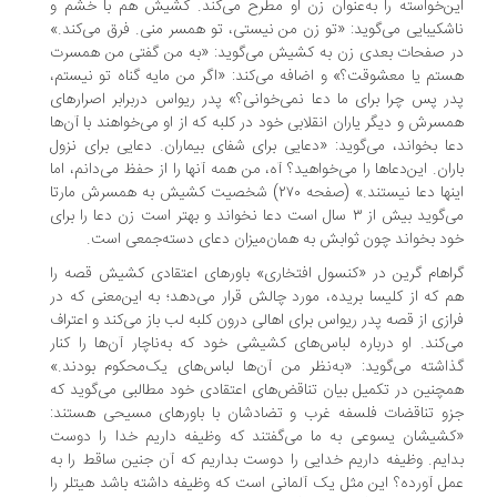
ن‌خواسته را به‌عنوان زن او مطرح می‌کند. کشیش هم با خشم و
شکیبایی می‌گوید: «تو زن من نیستی، تو همسر منی. فرق می‌کند.»
 صفحات بعدی زن به کشیش می‌گوید: «به من گفتی من همسرت
تم یا معشوقت؟» و اضافه می‌کند: «اگر من مایه گناه تو نیستم،
ر پس چرا برای ما دعا نمی‌خوانی؟» پدر ریواس دربرابر اصرارهای
سرش و دیگر یاران انقلابی خود در کلبه که از او می‌خواهند با آن‌ها
ا بخواند، می‌گوید: «دعایی برای شفای بیماران. دعایی برای نزول
ران. این‌دعاها را می‌خواهید؟ آه، من همه آنها را از حفظ می‌دانم، اما
اینها دعا نیستند.» (صفحه ۲۷۰) شخصیت کشیش به همسرش مارتا
می‌گوید بیش از ۳ سال است دعا نخواند و بهتر است زن دعا را برای
د بخواند چون ثوابش به همان‌میزان دعای دسته‌جمعی است.
اهام گرین در «کنسول افتخاری» باورهای اعتقادی کشیش قصه را
 که از کلیسا بریده، مورد چالش قرار می‌دهد؛ به این‌معنی که در
ازی از قصه پدر ریواس برای اهالی درون کلبه لب باز می‌کند و اعتراف
‌کند. او درباره لباس‌های کشیشی خود که به‌ناچار آن‌ها را کنار
اشته می‌گوید: «به‌نظر من آن‌ها لباس‌های یک‌محکوم بودند.»
چنین در تکمیل بیان تناقض‌های اعتقادی خود مطالبی می‌گوید که
و تناقضات فلسفه غرب و تضادشان با باورهای مسیحی هستند:
شیشان یسوعی به ما می‌گفتند که وظیفه داریم خدا را دوست
ایم. وظیفه داریم خدایی را دوست بداریم که آن جنین ساقط را به
ل آورده؟ این مثل یک آلمانی است که وظیفه داشته باشد هیتلر را