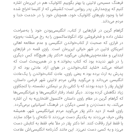
هنگ مسیحی لاتینی یا بهتر بگوییم کاتولیک هم در این‌رمان اشاره
یم که پرچمدارش پدر ریواس است؛ کشیشی که از کلیسا اخراج شده
ا با وجود باورهای کاتولیک خود، همچنان خود را در خدمت خدا و
دم می‌داند.
اهام گرین در فرازهایی از کتاب، انگلیسی‌بودن خود را به‌صراحت
ان داده و فخرفروشی نژاد آنگولاساکسون را به رخ می‌کشد؛ به‌ویژه
 فرازی که صحبت از کتاب‌خواندن انگلیسی و عدم مطالعه اهالی
ریکای لاتین در شهرِ خیالی این‌رمان است. راوی قصه در فرازهای
تدایی و مقدمه‌چینی‌هایش می‌گوید «دکتر پلار هیچ‌گاه کسِ دیگری
 در شهر ندیده بود که کتاب بخواند.» و در همین‌بحث است که
افه می‌کند «شاید کتاب‌خواندن در هوای آزاد عادتی بود که از
رش به ارث برده بود.» یعنی راوی، عادت‌ِ کتاب‌خواندن را یک‌عادت
گلیسی می‌داند و می‌گوید وقتی مردم لاتینی شهر فرضی داستان،
ل‌بار پلار را دیده بودند که با کتابی باز بر نیمکتی نشسته، با کنجکاوی
اد نگاهش کرده بودند. دیگر تضاد رفتار انگلیسی‌ها و غیرانگلیسی‌ها
 گراهام گرین در مقام راوی داستان «کنسول افتخاری» به آن اشاره
‌کند، به دست‌زدن و لمس دیگران در فرهنگ اسپانیایی برمی‌گردد.
وی قصه از دید دکتر پلار می‌گوید مردم غیرانگلیسی شهر، همیشه
تی حرف می‌زدند به یکدیگر دست می‌زدند تا نکته‌ای را مؤکد سازند
 فقط ابراز رفاقت کنند. اما دکتر پلار در ملأ عام، فقط به کتابش دست
‌زد و به کسی دست نمی‌زد. این مانند گذرنامه انگلیسی‌اش علامت