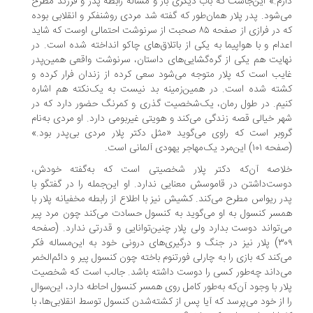
رم.» این‌جاست که باب دیگری باز و مساله رابطه پدر و فرزند مطرح
‌شود. پدر پلار همان‌طور که گفته شد مردی روشنفکر و انقلابی بوده
که در فرازی از صفحه ۸۵ صحبت از سرنوشت احتمالی اوست که شاید
دام و با هواپیما به یکی از باتلاق‌های چاکو انداخته شده است. در
ایت هم یکی از گره‌گشایی‌های داستان، سرنوشت واقعی همین‌پدر
یب است که پلار متوجه می‌شود سعی کرده از زندان فرار کرده و
ته شده است. در همین‌زمینه بد نیست به یک‌نکته هم اشاره
یم. در طول رمان، یک‌شخصیت گذری و کمرنگ حضور دارد که در
ر خیالی قصه زندگی می‌کند و هویتی غیربومی دارد. او مردی به‌نام
وبر است که راوی می‌گوید «مثل دکتر پلار مردی بی‌پدر بود.»
 این‌مرد یک‌مهاجر یهودی آلمانی است.
اصه آن‌که دکتر پلار شخصیتی است که به‌گفته خودش،
ست‌داشتن در قاموسش معنایی ندارد. او این‌جمله را در گفتگو با
ر ریواس مطرح می‌کند. کشیش نیز با اطلاع از رابطه مخفیانه پلار با
سر کنسول به او می‌گوید به کنسول حسادت می‌کند چون مرد پیر
‌تواند دوست بدارد ولی پلار چنین‌توانایی و قدرتی ندارد. (صفحه
۳۰۹) پلار نیز در جنگ و درگیری‌های درونی خود به این‌مساله فکر
‌کند که بازی را به چارلی فورتنوم باخته چون کنسول پیر و دائم‌الخمر
‌داند چه‌طور کسی را دوست داشته باشد. جالب است که شخصیت
ار با وجود آن‌که به‌طور کامل روی همسر کنسول احاطه دارد، این‌سوال
 از خود می‌پرسد که آیا پس از کشته‌شدن کنسول توسط انقلابی‌ها، با