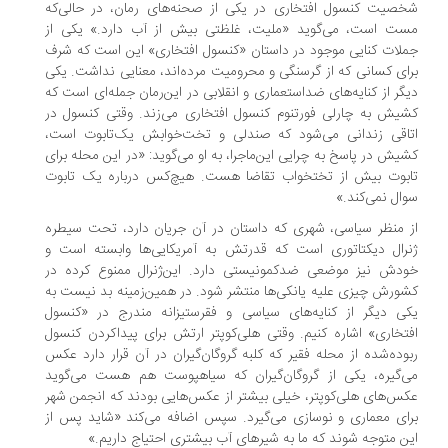
صیت کنسول افتخاری در یکی از صحنه‌های رمان، در حالی‌که
ت است، می‌گوید «ملیت، غلظتی بیش از آب دارد.» یکی از
لات کنایی موجود در داستان «کنسول افتخاری» این است که شرف
ای کسانی که از گرسنگی و محرومیت مرده‌اند، معنایی نداشت. یکی
گر از کنایه‌های ضداستعماری و انقلابی در این‌رمان جمله‌ای است که
یش به چارلی فورتنوم کنسول افتخاری می‌زند. وقتی کنسول در
اقی زندانی می‌شود که صندلی و تخت‌خوابش یک‌تابوت است،
یش در پاسخ به چرایی این‌ماجرا، به او می‌گوید: «در این محله برای
بوت بیش از تختخواب تقاضا هست. هیچ‌کس درباره یک تابوت
ال نمی‌کند.»
 منظر سیاسی، شهری که داستان در آن جریان دارد، تحت سیطره
رال دیکتاتوری است که قدرتش به آمریکایی‌ها وابسته است و
دش نیز موضعی ضدکمونیستی دارد. این‌ژنرال ممنوع کرده در
ورش چیزی علیه یانکی‌ها منتشر شود. در همین‌زمینه بد نیست به
ی دیگر از کنایه‌های سیاسی و فقرستیزانه مندرج در «کنسول
تخاری» اشاره کنیم. وقتی هلی‌کوپتر ارتش برای پیداکردن کنسول
وده‌شده از محله فقیر که کلبه گروگان‌گیران در آن قرار دارد عکس
‌گیره، یکی از گروگان‌گیران که سیاهپوست هم هست می‌گوید
س‌های هلی‌کوپتر، خیلی بیشتر از عکس‌هایی بودند که انجمن شهر
ای معماری و نوسازی می‌گیرد. سپس اضافه می‌کند «شاید پس از
ن متوجه شوند که ما به شیرهای آب بیشتری احتیاج داریم.»