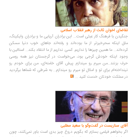
اضای اخوان ثالث از رهبر انقلاب اسلامی
گیدن با فرهنگ کار عبثی است... این برادران آریایی ما و برادران وایکینگ،
ل اینکه سحرخیزتر از ما بوده‌اند و رفته‌اند جاهای خوب دنیا مسکن
ده‌اند... ما همین چیزها را نداریم. کسی نداریم از ما انتقاد بکند... استالین با
ود اینکه خودش گرجی بود، می‌خواست در گرجستان نیز همه روسی
ف بزنند...من میرم رو میندازم پیش آقای خامنه‌ای، من برای خودم رو
نداخته‌ام برای تو و امثال تو میرم رو میندازم... به شرطی که شماها برگردید
 مملکت خودتان خدمت کنید
...
ای سناریست در گفت‌وگو با سعید مطلبی
ر بخواهم فیلمی بسازم که بگویم دروغ چیز بدی است باور نمی‌کنند، چون