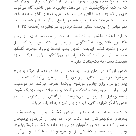
 با پاسخ منفی روبرو می‌شود. در یکی از گفتگوهای چارلی و پلار هم
 در کلبه گروگان‌گیرها رخ می‌دهد، چارلی به‌طور ناخودآگاه می‌گوید
ین را که بعد چه اتفاقی می‌افتد خدا می‌داند» و ناخواسته به لفظ
ا اشاره می‌کند که فورتنوم هم در پاسخ می‌گوید: «باز هم خدا. تو
ی‌توانی از این‌کلمه لعنتی دست برداری، می‌توانی؟» (صفحه ۳۲۵)
باره اعتقاد داشتن یا نداشتن به خدا و معجزه، فرازی از رمان
نسول افتخاری» به گفتگویی درباره بمبی اختصاص دارد که عمل
رد و منفجر نشد. این‌عدم انفجار بمب توسط یکی از دوطرف گفتگو،
جزه تلقی می‌شود که دکتر پلار در این‌گفتگو می‌گوید «یک‌معجزه
اهت بسیار به یک‌جنایت دارد.»
ن این‌که در رمان پیش‌رو، بحث از دنیای بعد از مرگ و برزخ
می‌شود، در طول داستان ۲ بار این‌موقعیت پیش می‌آید که شخصیت
ر ریواس، برای چارلی فورتنوم بی‌خدا اعتراف می‌کند. در موقعیت
ل، چارلی می‌خواهد وقت‌کشی کرده و به جلاد خود نزدیک شود.
‌همین‌دلیل از ریواس می‌خواهد اعترافاتش را بشنود. اما در
ین‌گفتگو شرایط تغییر کرده و پدر شروع به اعتراف می‌کند.
 همین‌زمینه باید به رابطه زن‌وشوهری کشیش ریواس و همسرش و
ورهای کاتولیکی‌شان هم دقت کرد. در یکی از فرازهای پرهیجان
ستان که بیم ریختن مأموران دولتی به خانه و کشتن گروگان‌گیرها
ود دارد، همسر کشیش از او می‌خواهد دعا کند و می‌گوید