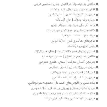
نگاهی به فیلسوف در انتهای جهان | محسن فرجی
آتش و خون قبل از بازی تاج و تخت
مروری بر تاریخ بنگاه‌داری | علی بیغش
درباره برف پاموک | جان آپدایک
و اما اگر باران دریا بود | نیلوفر اجری
خانه سایه‌ها برای‌ هیچ کس امن نیست
حواسم بهت هست خواهر!
ماجراهای هاکلبری فین | مارک تواین
جبور الدویهی درگذشت
تحلیل روان‌کاوانه‌ی خانه گربه‌ها | ستاره قره‌باغ‌نژاد
نگاهی به پرچم در اهتزاز | حسین شرفخانلو
پیرامون آسمان معرفت | مهدی مظفری ساوجی 
مروری بر روح یک زن | عمران دسترس
اصل44 و ادبیات ملی | رضا امیرخانی
مروری بر کتاب رام الله | احمد آفتابی
یادداشتی بر کابوس‌های خنده‌دار | معصومه میرابوطالبی
درباره امانوئل سائز و پیروزی بی‌عدالتی | آزاده چیذری
نزاع دانشکده‌های کانت در گفت‌وگو با رضا ماحوزی 
مروری بر گوشه‌نشین یونسکو | بهار سرلک