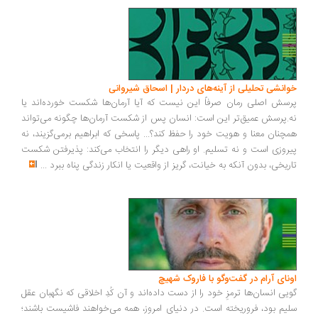
انشی تحلیلی از آینه‌های دردار | اسحاق شیروانی
سش اصلی رمان صرفاً این نیست که آیا آرمان‌ها شکست خورده‌اند یا
.پرسش عمیق‌تر این است: انسان پس از شکست آرمان‌ها چگونه می‌تواند
چنان معنا و هویت خود را حفظ کند؟... پاسخی که ابراهیم برمی‌گزیند، نه
روزی است و نه تسلیم. او راهی دیگر را انتخاب می‌کند: پذیرفتن شکست
ریخی، بدون آنکه به خیانت، گریز از واقعیت یا انکار زندگی پناه ببرد
...
ونای آرام در گفت‌وگو با فاروک شهیچ
یی انسان‌ها ترمزِ خود را از دست داده‌اند و آن کُدِ اخلاقی که نگهبان عقل
یم بود، فروریخته است. در دنیای امروز، همه می‌خواهند فاشیست باشند؛