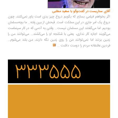
آقای سناریست در گفت‌وگو با سعید مطلبی
اگر بخواهم فیلمی بسازم که بگویم دروغ چیز بدی است باور نمی‌کنند، چون
دروغ یک امر جاری در این مملکت است. قبحش از بین رفته... ما بچه‌مسلمان
بودیم. اما می‌گفتند این مسلمان نیست... وقتی به آدمی که در کار سینماست
می‌گویند اجازه کار نداری، یعنی با شکنجه او را می‌کشند... می‌توانند من را
زمین بزنند اما نمی‌توانند من را روی زمین نگه دارند، من بلند می‌شوم...
فردین عاشقانه مردم را دوست داشت
...