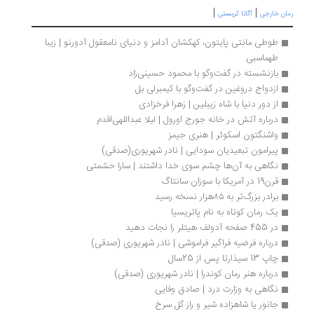
|
|
رمان خارجی
آگاتا کریستی
طوطی مانتی پایتون، کهکشان آدامز و دنیای نامعقول آدورنو | زیبا 
طهماسبی
بازنشسته در گفت‌وگو با محمود حسینی‌زاد
ازدواج دروغین در گفت‌وگو با کیمبرلی بل
از دور دنیا با شاه زیبلین | زهرا فرخزادی
درباره آتش در خانه جورج اورول | لیلا عبداللهی‌اقدم
واشنگتون اسکوئر | هنری جیمز
پیرامون تبعیدیان سودایی | نادر شهریوری(صدقی)
نگاهی به آن‌ها چشم سوی خدا داشتند | سارا حشمتی
قرن19 در آمریکا با سوزان سانتاگ
برادر بزرگ‌تر به ۸۵هزار نسخه رسید
یک رمان کوتاه به نام پاتریسیا
در 455 صفحه آدولف هیتلر را نجات دهید
درباره فرضیه فراگیر فراموشی | نادر شهریوری (صدقی)
چاپ 13 سیذارتا پس از 25سال
درباره هنر رمان کوندرا | نادر شهریوری (صدقی)
نگاهی به وزارت درد | صادق وفایی
جانور یا شاهزاده شیر و راز گل سرخ