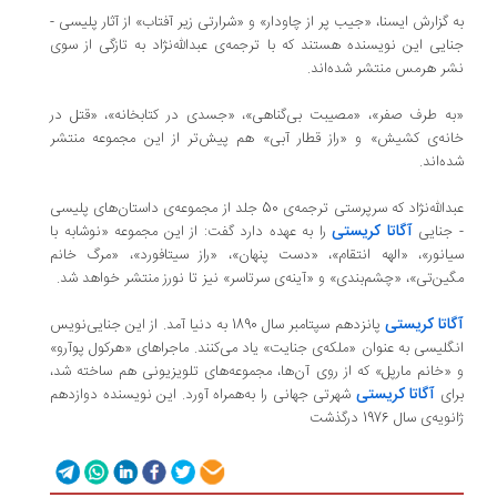
به گزارش ایسنا، ‌«جیب پر از چاودار» و «شرارتی زیر آفتاب» از آثار پلیسی -
جنایی این نویسنده هستند که با ترجمه‌ی عبدالله‌نژاد به تازگی از سوی
نشر هرمس منتشر شده‌اند.
«به طرف صفر»، «مصیبت بی‌گناهی»، «جسدی در کتابخانه»، «قتل در
خانه‌ی کشیش» و «راز قطار آبی» هم پیش‌تر از این مجموعه منتشر
شده‌اند.
عبدالله‌نژاد که سرپرستی ترجمه‌ی 50 جلد از مجموعه‌ی داستان‌های پلیسی
آگاتا کریستی
- جنایی
را به عهده دارد گفت: از این مجموعه «نوشابه با
سیانور»، «الهه انتقام»، «دست پنهان»، «راز سیتافورد»، «مرگ خانم
مگین‌تی»، «چشم‌بندی» و «آینه‌ی سرتاسر» نیز تا نورز منتشر خواهد شد.
آگاتا کریستی
پانزدهم سپتامبر سال 1890 به دنیا آمد. از این جنایی‌نویس
انگلیسی به عنوان «ملکه‌ی جنایت» یاد می‌کنند. ماجراهای «هر‌کول پوآرو»
و «خانم ‌مارپل» که از روی آن‌ها، مجموعه‌های تلویزیونی هم ساخته شد،
آگاتا کریستی
برای
شهرتی جهانی را به‌همراه آورد. این نویسنده دوازدهم
ژانویه‌ی سال 1976 در‌گذشت