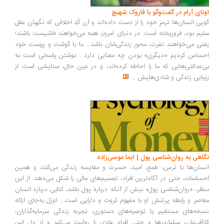
اونای آرام در گفت‌وگو با فاروک شهیچ‭
گویی انسان‌ها ترمزِ خود را از دست داده‌اند و آن کُدِ اخلاقی که نگهبان عقل
سلیم بود، فروریخته است. در دنیای امروز، همه می‌خواهند فاشیست باشند؛
یعنی می‌خواهند نفرت، محورِ زندگی‌شان باشد... ما با گوشت و پوست خود
احساس کردیم «دیگری» بودن چه معنایی دارد... نوشتن پاسخی است به
بی‌عدالتی‌هایی که ما را احاطه کرده‌اند، و در عین حال، ستایشی است از
زیبایی زندگی و شادی‌هایش
...
نگاهی به روان‌شناسی پول | ایما موسی‌زاده
انسان‌ها با ترس، طمع، امید، حسرت و مقایسه زندگی می‌کنند و همین
احساسات، حتی در آگاه‌ترین افراد، تصمیم‌های مالی را شکل می‌دهد. از این
منظر، «روان‌شناسی پول» بیش از آنکه درباره پول باشد، کتابی درباره انسان
معاصر و رابطه پرتنش او با مفهوم ثروت و دارایی است... اوزل به‌جای ارائه
نسخه‌های مستقیم یا توصیه‌های دستوری، تجربه زندگی سرمایه‌گذاران،
کارآفرینان، میلیاردرها و حتی افراد عادی را روایت می‌کند و از دل این