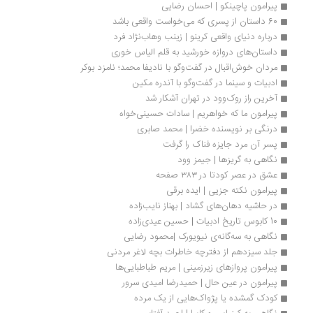
پیرامون پاچینکو | احسان رضایی
60 داستان از پسری که می‌خواست واقعی باشد
درباره دنیای واقعی کرینو | زینب وهاب‌نژاد فرد
داستان‌های دروازه خورشید به قلم الیاس خوری
مردان خوش‌‌اقبال در گفت‌وگو با نادیفا محمد؛ نامزد بوکر
ادبیات و سینما در گفت‌وگو با آندره مکین
آخرین راز روک‌وود در تهران آشکار شد
پیرامون ما که خواهریم | سادات حسینی‌خواه
درنگی بر نویسنده خضرا | محمد صابری
پسر آن مرد جایزه فناک را گرفت
نگاهی به گریزها | جیمز وود
عشق در عصر کودتا در ۳۸۳ صفحه
پیرامون نکته جزیی | ایده برقی
در حاشیه دهان‌های گشاد | بهناز نایب‌زاده
10 کابوس تاریخ ادبیات | حسین عیدی‌زاده
نگاهی به سه‌گانه‌ی نیویورک |محمود رضایی
جلد سیزدهم از دفترچه خاطرات بچه لاغر مردنی
پیرامون پروازهای زیرزمینی | مریم طباطبایی‌ها
پیرامون در عین حال | حمیدرضا امیدی سرور
کودک گمشده یا پژواک‌هایی از یک مرده