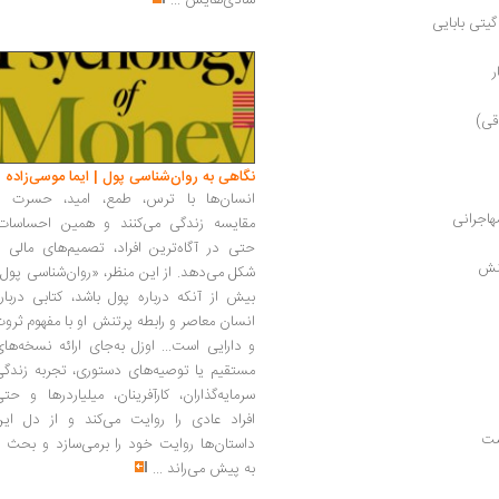
شادی‌هایش
...
یتی بابایی
ر
قی)
نگاهی به روان‌شناسی پول | ایما موسی‌زاده
انسان‌ها با ترس، طمع، امید، حسرت و
هاجرانی
مقایسه زندگی می‌کنند و همین احساسات،
حتی در آگاه‌ترین افراد، تصمیم‌های مالی ر
منش
شکل می‌دهد. از این منظر، «روان‌شناسی پول
بیش از آنکه درباره پول باشد، کتابی دربار
انسان معاصر و رابطه پرتنش او با مفهوم ثرو
و دارایی است... اوزل به‌جای ارائه نسخه‌ها
مستقیم یا توصیه‌های دستوری، تجربه زندگی
سرمایه‌گذاران، کارآفرینان، میلیاردرها و حت
افراد عادی را روایت می‌کند و از دل این
ست
داستان‌ها روایت خود را برمی‌سازد و بحث ر
به پیش می‌راند
...