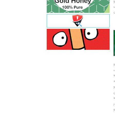
و
ت
ت
و
و
ر