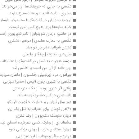
نگاهی به جایی که خرچنگ‌ها آواز می‌خوانند| گ
ماجرای عنایت‌الله یا دریاها تمساح دارند
ترجمه بینوایان در گفت‌وگو با محمدرضا پارسایا
خانه سایه‌ها برای‌ هیچ کس امن نیست
در حاشیه درمان شوپنهاور | نادر شهریوری (صد
نگاهی به عمارت هلندی | مرضیه لشکری
کشتن شوالیه دلیر در دو جلد
سال‌های مخوف | چنگیز داغجی
موسم هجرت به شمال در گفت‌وگو با عطاءالله م
این خانه از آن من است یا اطلس لند
پیرامون مرد زیرزمینی جکسون | ماهان سیار
نگاهی به شهری چون آلیس | سمیرا سهرابی
وقتی اثر هنری بودم از نگاه مترجمش
تابستانی در کنار دشمن ترجمه شد
صد سال تنهایی و حمایت حکومت فرانکو
40هزار تومان برای اعتراف به قتل یک زن
درباره سوسک مک‌یوون | رضا فکری
عاشقانه‌ای از رمارک: کسی نظرکرده آسمان نی
درباره استالین خوب | مهدی یزدانی خرم 
درباره مسافر و مهتاب | لیلا عبداللهی