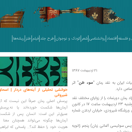
و فلسفه
اقتصاد
روانشناسی
شعر
کودک و نوجوان
طرح جلد
فیلم
طنز
ریشه‌ها
21 اردیبهشت 1387
 ایران به نقد رمان "
سوء ظن
" اثر
صاص دارد.
خوانشی تحلیلی از آینه‌های دردار | اسحاق
شیروانی
رمان دورنمات را از زوایای مختلف نقد
پرسش اصلی رمان صرفاً این نیست که آیا
این برنامه روز دوشنبه 23 اردیبهشت ساعت 17 در کانون
آرمان‌ها شکست خورده‌اند یا نه.پرسش
 ورزشگاه شیرودی، خیابان اردلان شماره
عمیق‌تر این است: انسان پس از شکست
آرمان‌ها چگونه می‌تواند همچنان معنا و
یس سوئیسی آلمانی زبان) پنجم ژانویه
هویت خود را حفظ کند؟... پاسخی که ابراهی