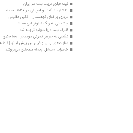
نیمه فراری بریت بنت در ایران
انتشار سه گانه یو اس ای در 1837 صفحه
مروری بر آوای کوهستان | نگین عظیمی
چشمانی به رنگ نیلوفر آبی سیاه!
گلبرگ بلند دریا دوباره ترجمه شد
نگاهی به جوهر نامرئی مودیانو | رضا فکری
تفاوت‌های رمان و فیلم من پیش از تو | فاطمه
خاطرات «میشل اوباما» همچنان می‌فروشد