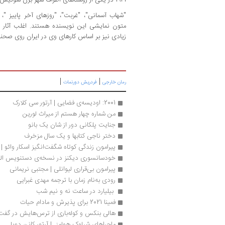
"شهاب آسمانی"، "غربت"، "روزهای آخر پاییز "، 
متون نمایشی این نویسنده هستند. اغلب آثار او
زیادی نیز بر اساس کارهای وی در ایران روی صحنه
|
|
رمان خارجی
فردریش دورنمات
2001: اودیسه­‌ی فضایی | آرتور سی کلارک
من شماره چهار هستم از میراث لورین
جنایت پلکانی دور از شان یک بانو
دختر ناجی کتابها و یک سال مزخرف
پیرامون زندگی کوتاه شگفت‌انگیز اسکار وائو | 
خودسانسوری دیکنز در نسخه‌ی دستنویس ال
پیرامون بی‌قراری لیوانلی | مجتبی نریمانی
رودی به‌نام زمان با ترجمه مهدی غبرایی
 بیلیارد در ساعت نه و نیم شب 
فمینا 2021 برای پذیرش و مادام حیات
هالی بنکس و کوله‌باری از ترس‌هایش در گفت‌
ماجراهای شرلوک هولمز  | آرتور کانن دویل