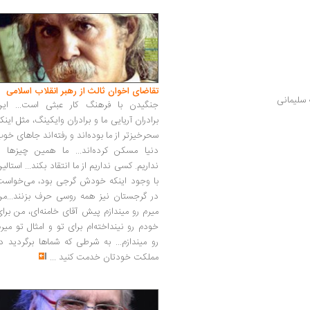
تقاضای اخوان ثالث از رهبر انقلاب اسلامی
 سلیمانی
جنگیدن با فرهنگ کار عبثی است... این
برادران آریایی ما و برادران وایکینگ، مثل اینک
سحرخیزتر از ما بوده‌اند و رفته‌اند جاهای خو
دنیا مسکن کرده‌اند... ما همین چیزها را
نداریم. کسی نداریم از ما انتقاد بکند... استالی
با وجود اینکه خودش گرجی بود، می‌خواست
در گرجستان نیز همه روسی حرف بزنند...من
میرم رو میندازم پیش آقای خامنه‌ای، من برا
خودم رو نینداخته‌ام برای تو و امثال تو میر
رو میندازم... به شرطی که شماها برگردید د
مملکت خودتان خدمت کنید
...