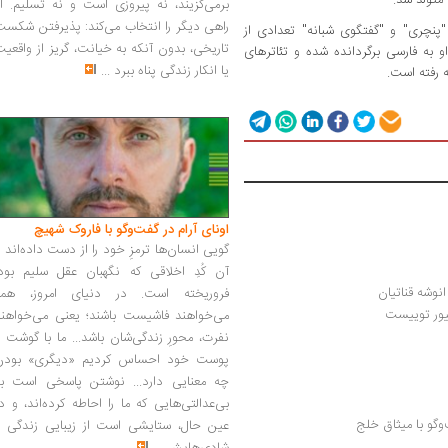
برمی‌گزیند، نه پیروزی است و نه تسلیم. ا
راهی دیگر را انتخاب می‌کند: پذیرفتن شکس
"پنچری" و "گفتگوی شبانه" تعدادی از
تاریخی، بدون آنکه به خیانت، گریز از واقعی
 به فارسی برگردانده شده و تئاترهای
یا انکار زندگی پناه ببرد
...
 رفته است.
اونای آرام در گفت‌وگو با فاروک شهیچ‭
گویی انسان‌ها ترمزِ خود را از دست داده‌اند 
آن کُدِ اخلاقی که نگهبان عقل سلیم بود،
انوشه قناتیان
فروریخته است. در دنیای امروز، همه
یور توییست
می‌خواهند فاشیست باشند؛ یعنی می‌خواهند
نفرت، محورِ زندگی‌شان باشد... ما با گوشت 
پوست خود احساس کردیم «دیگری» بودن
چه معنایی دارد... نوشتن پاسخی است به
بی‌عدالتی‌هایی که ما را احاطه کرده‌اند، و د
وگو با میثاق خلج
عین حال، ستایشی است از زیبایی زندگی و