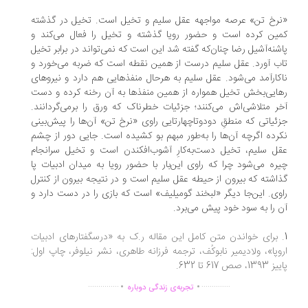
رخ تن» عرصه مواجهه عقل سلیم و تخیل است. تخیل در گذشته
ین کرده است و حضور رویا گذشته و تخیل را فعال می‌کند و
شنه‌آشیل رضا چنان‌که گفته شد این است که نمی‌تواند در برابر تخیل
ب آورد. عقل سلیم درست از همین نقطه است که ضربه می‌خورد و
کارآمد می‌شود. عقل سلیم به هرحال منفذهایی هم دارد و نیروهای
ایی‌بخش تخیل همواره از همین منفذها به آن رخنه کرده و دست
ر متلاشی‌اش می‌کنند؛ جزئیات خطرناک که ورق را برمی‌گردانند.
ئیاتی که منطقِ دودوتاچهارتایی راوی «نرخ تن» آن‌ها را پیش‌بینی
رده اگرچه آن‌ها را به‌طور مبهم بو کشیده است. جایی دور از چشم
ل سلیم، تخیل دست‌به‌کارِ آشوب‌افکندن است و تخیل سرانجام
ره می‌شود چرا که راوی این‌بار با حضور رویا به میدان ادبیات پا
اشته که بیرون از حیطه عقل سلیم است و در نتیجه بیرون از کنترل
وی. این‌جا دیگر «لبخند گومیلیف» است که بازی را در دست دارد و
 را به سود خود پیش می‌برد.
 برای خواندن متن کامل این مقاله ر.ک به «درسگفتارهای ادبیات
وپا»، ولادیمیر نابوکُف، ترجمه فرزانه طاهری، نشر نیلوفر، چاپ اول:
1، صص 617 تا 632.
.
.
...............
..............
تجربه‌ی زندگی دوباره