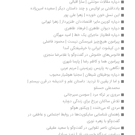
درباره مقالات مونتنی | سارا اقبالی
یادداشتی بر لوکیس و چند داستان دیگر | سعیده امین‌زاده
این نسل خون خورده | زهرا علی پور
درباره کورین مایر؛ اقتصاددان طنزپرداز | زهرا تهرانی
درباره دیوان طاهری | فرهاد طاهری
درباره‌ قطارباز: ماجرای یک خط | امید مهرگان
پیرامون هیچ‌چیز غیرممکن نیست | محمود فاضلی
دن کیشوت ایرانی با خرشیفتگی آمد!
فانوس‌های خاموش در گفت‌وگو با غلامرضا منجزی
پیرامون هما و کاظم رضا | پارسا شهری
نگاهی به پاریس زیرزمینی | مریم عربی
درباره بوطیقای شیطان | مجتبا هوشیار محبوب
و اما از یقین تا تردید: داستان علم و اندیشه در قرن بیستم | 
محمدعلی حسنلو
مروری بر ترکه مرد | سوسن سیرجانی
تلاش ساکنان برزخ برای زندگی دوباره
مردی که می‌خندد | ویکتور هوگو
راهنمای شناسایی سایکوپت‌ها در روابط اجتماعی و عاطفی در 
گفت‌وگو با زهره نوری  
سینمای ناصر تقوایی در گفت‌وگو با سعید عقیقی
پیرامون عیدگاه خسروی راد | نوید سرادار