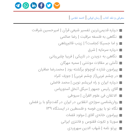
|
|
|
رفی و نقد کتاب
رمان ایرانی
احمد غلامی
درباره قدیمی‌ترین تفسیر شیعی قرآن | امیرحسین شرافت
 نگاهی به فلسفه مراقبت | رضا صائمی
و اما جسیکا کجاست؟ | زینب قائم‌پناهی
درباره سرمایه | شرق
 نگاهی به دویدن در تاریکی | فریبا چلبی‌یانی
تأملی بر مقالات مونتنی | سمیه مهرگان
پیرامون شازده کوچولو برگشته بود | محمدرضا صافیان
در چشم غربی(از چشم غربی) | جوزف کنراد
درباره ایران و راه ابریشم نوین | محمد فاضلی
آقای رئیس جمهور | میگل آنخل آستوریاس
 الاتقان فی ‌علوم القرآن | سیوطی
روان‌شناسی سوژه‌ی انقلابی در ایران در گفت‌وگو با رز فضلی
نگاه نو با یون فوسه و فلسطین در ایستگاه 139
پیرامون خانه‌ی آفاق | مولود قضات
سورنا و تابوت ققنوس و فانتزی ایرانی
 پرتو نامه | شهاب الدین سهروردی