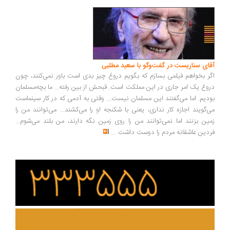
ای سناریست در گفت‌وگو با سعید مطلبی
ر بخواهم فیلمی بسازم که بگویم دروغ چیز بدی است باور نمی‌کنند، چون
وغ یک امر جاری در این مملکت است. قبحش از بین رفته... ما بچه‌مسلمان
دیم. اما می‌گفتند این مسلمان نیست... وقتی به آدمی که در کار سینماست
‌گویند اجازه کار نداری، یعنی با شکنجه او را می‌کشند... می‌توانند من را
ین بزنند اما نمی‌توانند من را روی زمین نگه دارند، من بلند می‌شوم...
دین عاشقانه مردم را دوست داشت
...