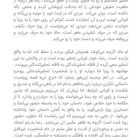
یر مستقیم و رو به جلوی روایت را قطع می‌کنند، رضا هر آن‌چه از
هیت حقیقی خودش را که به‌دقت لاپوشانی کرده و مخفی نگه
شته است، عیان می‌کند. مردی که در ابتدا خود را موجه و بی‌گناه و
بانیِ تهمتِ این و آن نمایانده است، کم‌کم آن روی خود را به رویا و
اننده نشان می‌دهد؛ مردی که می‌خواست از رویا حرف بکشد،
دی که در حرف کشیدن ماهر است، حالا خود به حرف می‌آید و
‌وقفه حرف می‌زند و دست خود را رو می‌کند.
 حالا اگرچه می‌کوشد همچنان فیگور برنده را حفظ کند اما به واقع
زنده است. رضا، خود، قربانی تحقیر بوده است و در واکنش به این
قیر سعی کرده از قافله تحقیرشدگان به قافله تحقیرکنندگان بپیوندد.
اجهه با رویا اما دوباره او را با شخصیت تحقیرشده‌اش روبه‌رو
‌کند. در آغاز چه‌بسا این‌طور بنماید که «نرخ تن» قصه رویاست؛
ستانی تکراری درباره زنی به‌ظاهر بدنام اما در باطن بی‌گناه و صدیق و
ننده و قربانی شرایط؛ اما پیش‌تر که می‌رویم می‌بینیم که چنین
ست و راوی که چه بسا می‌خواسته رویا را به حرف‌زدن وادارد تا از
المه با خود خلاص شود، داستان خود را به واسطه حضور بی‌اعتنا و
خرزنِ رویا بازمی‌گوید یا به واقع به گفتن داستان خود واداشته
‌شود. از جایی به بعد می‌بینیم که این رضاست که مغلوب حضور
یا شده است اگرچه به ظاهر عکس آن می‌نماید. رضا به‌رغم اعتماد
 نفس و برخورداری از قدرت و عقل سلیم در دام شخصیت غیرقابل
ش‌بینی رویا گیر افتاده و غافلگیر و دستپاچه و خشمگین شده است.