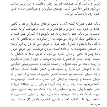
س و تردید او در صفحات آغازین رمان بجاست و این ترس بیشتر
‌شود وقتی «تاریکی شب، نورهای سرگردان و هرازگاهی جاده» کمی
ره رویا را ترسناک می‌کند.
گ خطر، چنان‌که گفته شد، با تابش نورهای سرگردان و هر از گاهی
ده بر چهره رویا جدی‌تر و موحش‌تر به صدا درمی‌آید، گرچه شاید
ست این زنگ خطر را چندان به جد نگیریم و از کنارش عبور کنیم تا
 بزنگاهی دیگر که وادار می‌شویم به آن بازگردیم؛ در بزنگاهی که رویا
قعا رضا را تمام و کمال از جلد خود، از حریم امنی که در آن قرار گرفته
احساس مصونیت به او داده است، بیرون می‌کشد. این حریم امن را
ا چنان‌که جایی از رمان اشاره می‌شود از طریق مجازات دیگران به
ت آورده است. او همواره مجازات می‌کند تا خود از مجازات بگریزد
آن‌چه باعث می‌شود همواره از مهلکه بگریزد و دستش پیش دیگرانی
 به دام‌شان می‌اندازد رو نشود همان «عقل سلیم» است؛ رضا اما
جد تخیلی قدرتمند نیز هست؛ همان تخیلی که شمه‌ای از خود را در
رانِ مدرسه و توصیف موج‌های دریا نشان داده است؛ توصیفی که
نم وزیری، معلم رضا، را به وجد آورده و یکی از آن لحظات گریز از
ل سلیم را برای رضای حسابگر رقم زده است. چه بسا همین تخیل
یب است که باعث می‌شود رضا برای گریز از تنهایی همسفری از
سِ رویا را انتخاب کند و همین انتخاب ناجور کار دستِ رضا
‌دهد.