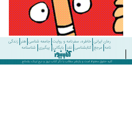
رمان ایرانی
خاطره، سفرنامه و روایت
جامعه شناسی
هنر
زندگی
نامه
مرجع
کتابشناسی
نقد
بایگانی
پیگیری
شناسنامه
کلیه حقوق محفوظ است و بازنشر مطالب با ذکر
کتاب نیوز
و درج لینک، بلامانع .