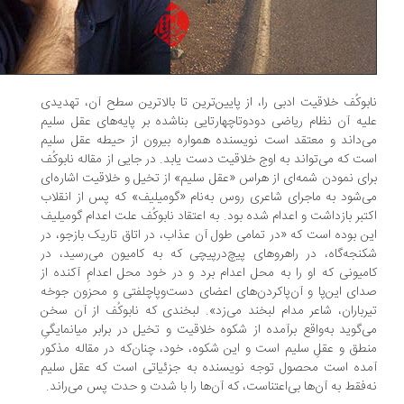
بوکُف خلاقیت ادبی را، از پایین‌ترین تا بالاترین سطح آن، تهدیدی
یه آن نظام ریاضی دودوتا‌چهارتایی بناشده بر پایه‌های عقل سلیم
‌داند و معتقد است نویسنده همواره بیرون از حیطه عقل سلیم
ت که می‌تواند به اوج خلاقیت دست یابد. در جایی از مقاله نابوکُف
ای نمودن شمه‌ای از هراس «عقل سلیم» از تخیل و خلاقیت اشاره‌ای
‌شود به ماجرای شاعری روس به‌نام «گومیلیف» که پس از انقلاب
تبر بازداشت و اعدام شده بود. به اعتقاد نابوکُف علت اعدام گومیلیف
ن بوده است که «در تمامی طول آن عذاب، در اتاق تاریک بازجو، در
نجه‌گاه، در راهروهای پیچ‌درپیچی که به کامیون می‌رسید، در
میونی که او را به محل اعدام برد و در خود محل اعدامِ آکنده از
ای این‌پا و آن‌پاکردن‌های اعضای دست‌و‌پاچلفتی و محزون جوخه
رباران، شاعر مدام لبخند می‌زد». لبخندی که نابوکُف از آن سخن
‌گوید به‌واقع برآمده از شکوه خلاقیت و تخیل در برابر میانمایگیِ
طق و عقلِ سلیم است و این شکوه، خود، چنان‌که در مقاله مذکور
ده است محصول توجه نویسنده به جزئیاتی است که عقل سلیم
‌فقط به آن‌ها بی‌اعتناست، که آن‌ها را با شدت و حدت پس می‌راند.