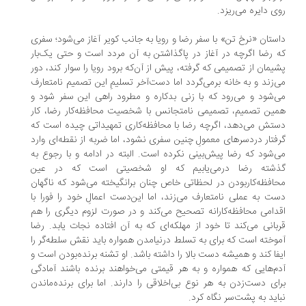
ی دایره می‌ریزد.
ستان «نرخ تن» با سفر رضا و رویا به جانب کویر آغاز می‌شود؛ سفری
 رضا اگرچه در آغاز در پاگذاشتن به آن مردد است و حتی یک‌بار
یمان از تصمیمی که گرفته، پیش از آن‌که برود رویا را سوار کند، دور
‌زند و به خانه برمی‌گردد اما دست‌آخر تسلیمِ این تصمیم نامتعارف
‌شود و می‌رود که با زنی بدكاره و مطرود راهی این سفر شود و
ین تصمیم، تصمیمی نامتجانس با شخصیت محافظه‌کار رضا، کار
تش می‌دهد، اگرچه رضا با محافظه‌کاری تمهیداتی چیده است که
فتار دردسرهای معمولِ چنین سفری نشود، اما ضربه از نقطه‌ای وارد
‌شود که رضا پیش‌بینی نکرده است. البته در ادامه و با رجوع به
شته رضا درمی‌یابیم که او شخصیتی است که در عین
افظه‌کاربودن در لحظاتی خاص چنان برانگیخته می‌شود که ناگهان
ت به عملی نامتعارف می‌زند، اما این‌دست اعمالِ خود را فورا با
دامی محافظه‌کارانه تصحیح می‌کند و در صورت لزوم دیگری را هم
بانی می‌کند تا خود از مهلکه‌ای که به آن افتاده نجات یابد. رضا
وخته است که برای به تسلط درنیامدن همواره باید نقش سلطه‌گر را
فا کند و همیشه دست بالا را داشته باشد. او تشنه برنده‌‌بودن است و
م‌هایی که همواره و به هر قیمتی می‌خواهند برنده باشند آمادگی
ای دست‌زدن به هر نوع بی‌اخلاقی را دارند. اما برای برنده‌‌ماندن
اید به پشت‌سر نگاه کرد.