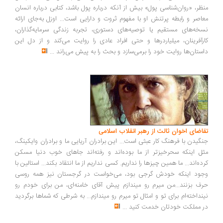
ظر، «روان‌شناسی پول» بیش از آنکه درباره پول باشد، کتابی درباره انسان
اصر و رابطه پرتنش او با مفهوم ثروت و دارایی است... اوزل به‌جای ارائه
خه‌های مستقیم یا توصیه‌های دستوری، تجربه زندگی سرمایه‌گذاران،
رآفرینان، میلیاردرها و حتی افراد عادی را روایت می‌کند و از دل این
ستان‌ها روایت خود را برمی‌سازد و بحث را به پیش می‌راند
...
اضای اخوان ثالث از رهبر انقلاب اسلامی
گیدن با فرهنگ کار عبثی است... این برادران آریایی ما و برادران وایکینگ،
ل اینکه سحرخیزتر از ما بوده‌اند و رفته‌اند جاهای خوب دنیا مسکن
ده‌اند... ما همین چیزها را نداریم. کسی نداریم از ما انتقاد بکند... استالین با
ود اینکه خودش گرجی بود، می‌خواست در گرجستان نیز همه روسی
ف بزنند...من میرم رو میندازم پیش آقای خامنه‌ای، من برای خودم رو
نداخته‌ام برای تو و امثال تو میرم رو میندازم... به شرطی که شماها برگردید
 مملکت خودتان خدمت کنید
...