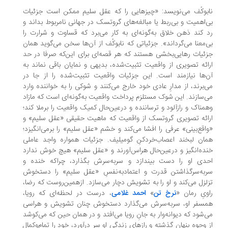
بوکُف می‌نویسد: «چیزهایی را که عقل سلیم ممکن است جزئیات
‌اهمیت و بی‌ربط یا مبالغه‌های گروتسک در جهانی نامربوط بداند و
 کند ذهن خلاق به‌گونه‌ای به کار می‌برد که قساوت و شرارت را
‌معنا می‌گرداند». جزئیاتی که نابوکُف از آن‌ها سخن می‌گوید همان
ئیات رهایی‌بخشی هستند که هر قصه‌ای برای این‌که صرفا در حد
ائه تصویری از واقعیت تثبیت‌شده، بدیهی و نمایان باقی نماند به
‌ها نیازمند است. این جزئیات واقعیت تثبیت‌شده را از جا در
‌برند، از مدارِ عادی خود خارج می‌کنند و شوکی را به خواننده وارد
‌سازند. این شوک مستلزم پرداخت واقعیت به‌گونه‌ای است که مازاد
مناک و رازآلود و ترساننده و درعین‌حال کمیک واقعیت را برملا کند؛
ائه تصویری گروتسک از واقعیت که ماهیت حقیقی «عقل سلیم» و
اقع‌بینی» عرفی را افشا می‌کند و خشم «عقل سلیم» را برمی‌انگیزد؛
ان لبخند اعصاب‌خردکنِ گومیلیف. جزئیات همواره واجد عاملی
ده‌انگیز و درعین‌حال هراس‌آورند و «عقل سلیم» هیچ خوش ندارد
دی او را دست بیندازد و سربه‌سرش بگذارد، چراکه خنده و
به‌سرگذاشتن قدرت و اعتماد‌به‌نفسِ «عقل سلیم» را دستخوش
لزل می‌کند و او را به تشویش دچار می‌سازد. ازهمین‌روست که رضا،
ویِ رمان «
نرخ تن
»
احمد غلامی
، درست در لحظه‌ای که رویا،
سفر او، سربه‌سرش می‌گذارد دستخوش چنان تشویش و هراسی
‌شود که دیوانه‌وار به جانِ رویا می‌افتد و در همان حین که می‌کوشد
 وجوه پنهان گذشته و رازهای زندگی او سر درآورد، خود را تمام‌وکمال