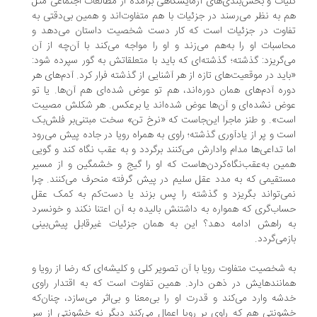
یات و بخش‌بندی‌های آزمایشگاهی برآمده از مطالعات اجتماعی مثل
 به نظر می‌رسند در جزئیات با هم متفاوت‌اند و همین بی‌دقتی به
اوت در جزئیات است که کار دست شخصیت داستان می‌دهد و
اسبات او را به‌هم می‌زند و او را مواجه می‌کند با آن‌چه از آن
‌گریزد: گذشته؛ گذشته‌ای که باید با متعلقاتش به گور سپرده شود:
اید در موقعیت‌های تازه از هر آشنایی از گذشته فرار کرد. آدم‌های هر
ره آدم‌های همان دوره‌اند، هم تو عوض شده‌ای هم آن‌ها. یا تو
ض نشده‌ای و آن‌ها عوض شده‌اند یا برعکس. هر شکلش مصیبت
ت». و طنز ماجرا این‌جاست که «نرخ تن» سخت مبتنی‌بر فلش‌بک
ت و پر از یادآوری گذشته؛ راوی به همراه رویا در جاده پیش می‌رود
ا تداعی‌ها مدام وادارش می‌کنند برگردد و به عقب نگاه کند و گویی
ین به‌عقب‌نگاه‌کردن‌هاست که او را گیج و خشمگین و از مسیر
تقیمی که به مدد عقل سلیم در پیش گرفته منحرف می‌کنند. چرا
ی‌تواند بگریزد و گذشته را پس بزند یا دست‌کم به کمک عقل
اب‌گری که همواره به داشتنش بالیده به آن اعتنا نکند و خونسرد
 راهش ادامه دهد؟ این به همان جزئیات غیرقابل پیش‌بینی
زمی‌گردد.
 شخصیت متفاوت رویا با آن تصویر کلی و کلیشه‌ای که رضا از رویا و
انندهایش در ذهن دارد. همین تفاوت است که به اقتدار راوی
شه وارد می‌کند و قدرت او را بی‌معنا و بی‌اثر می‌سازد، چنان‌که
ونتی هم که راوی بر رویا اعمال می‌کند دیگر نه خشونتی از سرِ