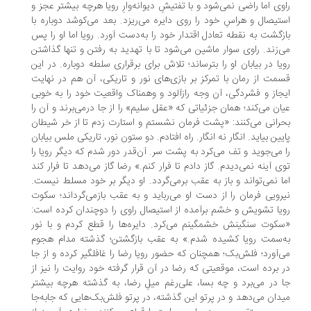
وی اما راضی نمی‌شود و با تفتیشِ دیوانه‌وارِ رویا هرچه بیشتر عجز و
تیصال و هراسِ خود را روی دایره می‌ریزد. بعد می‌کوشد دوباره با
زگشت به نقطه تعادل اقتدار خود را به‌دست آورد. رویا اما او را پس
‌زند. راوی سوار ماشین می‌شود تا با تهدید به رفتن و تنها گذاشتن
یا در بیابان او را بترساند؛ تلاش برای برقراری سلطه دوباره. در این
مت از رمان با تمرکز بر بازی‌های نور و تاریکی، آن هم در نهایت
جاز و فشردگی، آن وجه رازآلود و وهمناک واقعیت خود را به خوبی
ان می‌کند؛ همان جزئیاتی که «عقل سلیم» را از جا درمی‌برند و آن را
رانی می‌کنند: «پشت فرمان نشستم و استارت زدم تا از خر شیطان
یین بیاید. انگار نه انگار. راه افتادم. دو ستون نور، تاریکی ملس بیابان
 می‌جوید و تف می‌کرد به پشت سر. آن‌قدر دور شدم که دیگر رویا را
ی آینه نمی‌دیدم. گاز دادم تا فرار کنم.» رضا گاز می‌دهد تا فرار کند
ا نمی‌تواند و باز به عقب برمی‌گردد. او دیگر بر خود مسلط نیست.
رویی فرمان را از دست او می‌رباید و به عقب بازمی‌گرداند؛ سکوت
یا تشویش و خشم برآمده از استیصال راوی را دوچندان کرده است:
کوت سنگینش خشمگینم می‌کرد. دایره‌ها را قطع کردم و با نور
‌سمت رویا کشیده شدم.» به عقب بازگشتن؛ گذشته مدام هجوم
‌آورد؛ فلش‌بک؛ همچنان که حضور رویا رضا را غافلگیر کرده و از جا
 برده است، موقعیتی که رضا در آن قرار گرفته خود روایت را نیز از
 در می‌برد و چه بسا، علی‌رغم میلِ رضا، به گذشته هرچه بیشتر
دان می‌دهد و در پرتو این گذشته، در پرتو فلش‌بک‌هایی که جابه‌جا