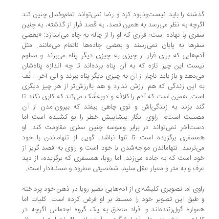
شته را باید نیست‌ونابود کرد و رضا نمی‌تواند تمام‌وکمال چنین کند
رچه به‌ نظر می‌رسد به همین قصد، به قصد فرار از گذشته، به چنین
ری پا نهاده است؛ فراری که او را از چاله به چاه می‌اندازد: «بعضی
رها به پایان نمی‌رسند و بعضی جاده‌ها ناتمام می‌مانند. مثل
م‌هایی که برای فرار از چیزی به چیزی دیگر پناه می‌برند و معلوم
ست این چیز تازه که به آن پناه برده‌اند تا چه اندازه پناه‌شان
‌دهد و باز باید ناچار از آن به چیزی دیگر پناه ببرند و الی آخر... تُف
 این زندگی که هم ارزش ندارد و هم باارزش‌تر از هر چیز دیگری
ت. همین است که آدم را کلافه و دوبه‌شَک می‌کند که کاری نکند تا
د بزند به زندگی‌اش و توی چاهی بیفتد که بیرون‌آمدن از آن
یبت است». راوی انگار پیشاپیش خطر را بو کشیده است اما
ت‌آخر نمی‌تواند در برابر وسوسه چنین سفری مقاومت کند. او
سفری برگزیده است تا تنها نباشد. گویی از تنهاماندن با خود
‌ترسد. تنهاماندن مواجه‌شدن با خود است و راوی به قصد گریز از
د است که به جاده می‌زند. اما رویا، همسفری که برگزیده، از دید
ف و به متر و معیار عقل سلیم، شخصیتی مطرود و مسئله‌دار است.
وی اما تصویری کلیشه‌ای از آدم‌هایی نظیر رویا در ذهن خود پرداخته
طبق این تصویر خود را مسلط بر او فرض کرده است. کلیات اما
واره گول‌زننده‌اند و افراد متعلق به یک گروه اجتماعی اگرچه در