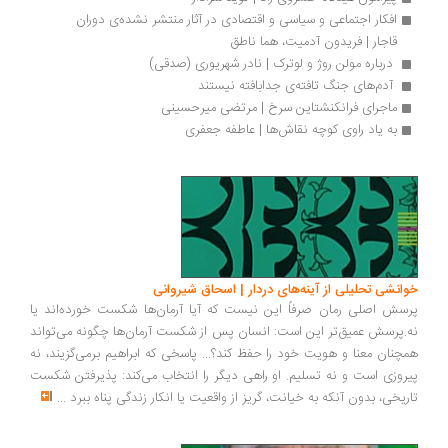
افکار اجتماعی و سیاسی و اقتصادی در آثار منتشر نشده‌ی دوران 
قاجار | فریدون آدمیت، هما ناطق
 درباره مولن روژ و لوترک | نادر شهریوری (صدقی)
 آدم‌های جنگ تافته‌ی جدابافته نیستند 
ماجرای فرانکنشتاین سرخ | مرتضی میرحسینی
به یاد راوی کوچه نقاش‌ها | عاطفه جعفری
انشی تحلیلی از آینه‌های دردار | اسحاق شیروانی
سش اصلی رمان صرفاً این نیست که آیا آرمان‌ها شکست خورده‌اند یا
.پرسش عمیق‌تر این است: انسان پس از شکست آرمان‌ها چگونه می‌تواند
چنان معنا و هویت خود را حفظ کند؟... پاسخی که ابراهیم برمی‌گزیند، نه
روزی است و نه تسلیم. او راهی دیگر را انتخاب می‌کند: پذیرفتن شکست
ریخی، بدون آنکه به خیانت، گریز از واقعیت یا انکار زندگی پناه ببرد
...