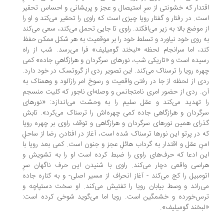
تدار که خشونتی از سرِ استیصال و عجز و پریشانی و احساس تحقیر
ت. در رفتار و گفتار رویا چیزی است که راوی را تحقیر می‌کند و او را
 موضع بالا به زیر می‌افکند. راوی تا جایی تحمل می‌کند، سعی می‌کند
 روی خود نیاورد و تسلط خود را بر موقعیت به هر شکل ممکن حفظ
د، اما سرانجام لحظه «لبخند گومیلیف» فرا می‌رسد. شب از راه
یده است و «تاریکی شب، نورهای سرگردان و هرازگاهیِ جاده» کمی
ره‌ رویا را ترسناک می‌کند. این تصویر ردی از گروتسک در خود دارد.
ی از لحظه از جا در رفتن واقعیت و رسوخ امر رازآلود و وهمناک به
. ردی از حضور امری نامتجانس و وصله‌ای ناجور که کلیت منسجم
 تهدید می‌کند و عقل سلیم را به وحشت می‌اندازد: «نورهای
گردان و هر‌از‌گاهی جاده کمی چهره‌اش را ترسناک می‌کرد». تابش
رای همین نورهای سرگردان و هرازگاهی و توقف راوی بر چهره رویا
 در پرتو این نورها ترسناک شده است، آغاز در افتادن رضا از ساحلِ
نِ عقل و اقتدار به گرداب هائلِ عجز و جنون است. کمی بعد رویا با
ن ادعا که حرف‌های راوی را ضبط کرده است او را به تشویش و
اسی واقعی دچار می‌کند. راوی با شنیدن این حرف ناگهان سرِ
ومبیل را کج می‌کند - آغاز انحراف از مسیر اصلی- و به کناره جاده
‌راند و وسط بیابان رویا را تفتیش می‌کند. او سخت دستپاچه و
س‌خورده و خشمگین است. رویا اما می‌گوید شوخی کرده است:
بخند گومیلیف».