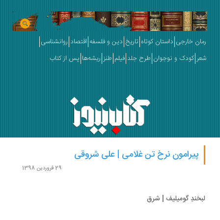
ان خارجی
داستان کوتاه
تاریخ
دین و فلسفه
اقتصاد
روانشناسی
ر
کودک و نوجوان
طرح جلد
فیلم
طنز
ریشه‌ها
پس از کتاب
پیرامون نرخ تن غلامی | علی شروقی
29 فروردین 1398
خندِ گومیلیف | شرق