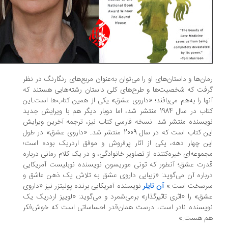
ان‌ها و داستان‌های او را می‌توان به‌عنوان مربع‌های رنگارنگ در نظر
فت که شخصیت‌ها و طرح‌های کلی داستان رشته‌هایی هستند که
ها را به‌هم می‌بافند؛ «داروی عشق» یکی از همین کتاب‌ها است.این
کتاب در سال 1984 منتشر شد، اما دوبار دیگر هم با ویرایش جدید
یسنده منتشر شد. نسخه فارسی کتاب نیز، ترجمه آخرین ویرایش
این کتاب است که در سال 2009 منتشر شد. «داروی عشق» در طول
ن چهار دهه، یکی از آثار پرفروش و موفق اردریک بوده است؛
موعه‌ای خیره‌کننده از تصاویر خانوادگی، و در یک کلام رمانی درباره‌
رت عشق؛ آنطور که تونی موریسون نویسنده نوبلیست آمریکایی
باره آن می‌گوید: «زیبایی داروی عشق به تلاش یک ذهن عاشق و
‌سخت است.»
آن تایلر
نویسنده آمریکایی برنده پولیتزر نیز «داروی
ق» را «اثری تاثیرگذار» برمی‌شمرد و می‌گوید: «لوییز اردریک یک
یسنده نادر است، درست همان‌قدر احساساتی است که خوش‌فکر
 هست.»