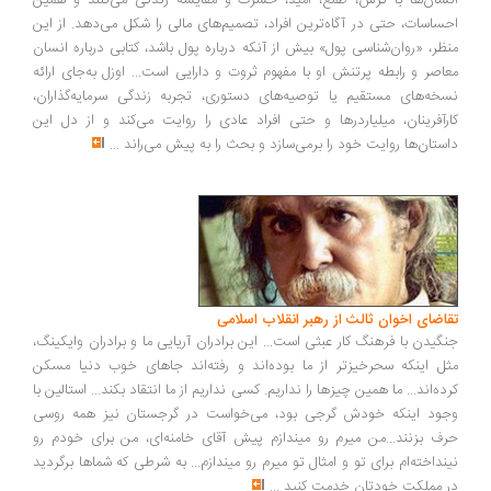
سان‌ها با ترس، طمع، امید، حسرت و مقایسه زندگی می‌کنند و همین
ساسات، حتی در آگاه‌ترین افراد، تصمیم‌های مالی را شکل می‌دهد. از این
ظر، «روان‌شناسی پول» بیش از آنکه درباره پول باشد، کتابی درباره انسان
اصر و رابطه پرتنش او با مفهوم ثروت و دارایی است... اوزل به‌جای ارائه
خه‌های مستقیم یا توصیه‌های دستوری، تجربه زندگی سرمایه‌گذاران،
رآفرینان، میلیاردرها و حتی افراد عادی را روایت می‌کند و از دل این
ستان‌ها روایت خود را برمی‌سازد و بحث را به پیش می‌راند
...
اضای اخوان ثالث از رهبر انقلاب اسلامی
گیدن با فرهنگ کار عبثی است... این برادران آریایی ما و برادران وایکینگ،
ل اینکه سحرخیزتر از ما بوده‌اند و رفته‌اند جاهای خوب دنیا مسکن
ده‌اند... ما همین چیزها را نداریم. کسی نداریم از ما انتقاد بکند... استالین با
ود اینکه خودش گرجی بود، می‌خواست در گرجستان نیز همه روسی
ف بزنند...من میرم رو میندازم پیش آقای خامنه‌ای، من برای خودم رو
نداخته‌ام برای تو و امثال تو میرم رو میندازم... به شرطی که شماها برگردید
 مملکت خودتان خدمت کنید
...