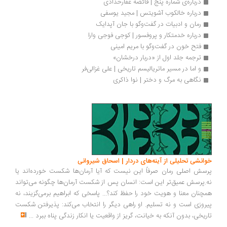
درباره‌ی شماره پنج | فائضه غفارحدادی
درباره خالکوب آشویتس | مجید یوسفی
رمان و ادبیات در گفت‌وگو با جان آپدایک
درباره خدمتکار و پروفسور | کوجی فوجی وارا
فتح خون در گفت‌وگو با مریم امینی
ترجمه جلد اول از «دربار درخشان»
و اما در مسیر ماتریالیسم تاریخی | علی غزالی‌فر
نگاهی به مرگ و دختر | نوا ذاکری
انشی تحلیلی از آینه‌های دردار | اسحاق شیروانی
سش اصلی رمان صرفاً این نیست که آیا آرمان‌ها شکست خورده‌اند یا
.پرسش عمیق‌تر این است: انسان پس از شکست آرمان‌ها چگونه می‌تواند
چنان معنا و هویت خود را حفظ کند؟... پاسخی که ابراهیم برمی‌گزیند، نه
روزی است و نه تسلیم. او راهی دیگر را انتخاب می‌کند: پذیرفتن شکست
ریخی، بدون آنکه به خیانت، گریز از واقعیت یا انکار زندگی پناه ببرد
...