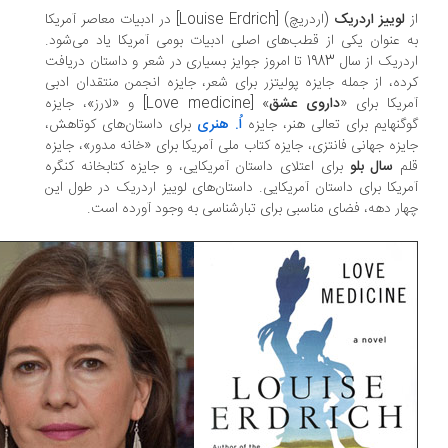
لوییز اردریک
(اردریچ) [Louise Erdrich] در ادبیات معاصر آمریکا
 عنوان یکی از قطب‌های اصلی ادبیات بومی آمریکا یاد می‌شود.
اردریک از سال 1983 تا امروز جوایز بسیاری در شعر و داستان دریافت
ده، از جمله جایزه پولیتزر برای شعر، جایزه انجمن منتقدان ادبی
ریکا برای «
داروی عشق
» [Love medicine] و «لارز»، جایزه
گنهایم برای تعالی هنر، جایزه
اُ. هنری
برای داستان‌های کوتاهش،
یزه جهانی فانتزی، جایزه کتاب ملی آمریکا برای «خانه مدور»، جایزه
م
سال بلو
برای اعتلای داستان آمریکایی، و جایزه کتابخانه کنگره
ریکا برای داستان آمریکایی. داستان‌های لوییز اردریک در طول این
ار دهه، فضای مناسبی برای تبارشناسی به وجود آورده‌ است.