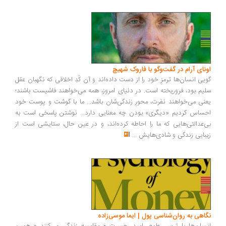
ونای آرام در گفت‌وگو با فاروک شهیچ
یی انسان‌ها ترمزِ خود را از دست داده‌اند و آن کُدِ اخلاقی که نگهبان عقل
یم بود، فروریخته است. در دنیای امروز، همه می‌خواهند فاشیست باشند؛
نی می‌خواهند نفرت، محورِ زندگی‌شان باشد... ما با گوشت و پوست خود
ساس کردیم «دیگری» بودن چه معنایی دارد... نوشتن پاسخی است به
‌عدالتی‌هایی که ما را احاطه کرده‌اند، و در عین حال، ستایشی است از
بایی زندگی و شادی‌هایش
...
اهی به روان‌شناسی پول | ایما موسی‌زاده