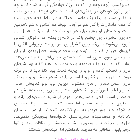
ل‌ونسب (چه بچه‌هایی که به فرزندخواندگی گرفته شده‌اند و چه
ر از آن) کودکان در زندگی‌شان است. داستان لیپشا در پایان کتاب
‌نظیر است. با اینکه یک داستان جداگانه دارد، اما نقطه اوجی است
 همه داستان‌ها را کنار هم می‌آورد. لیپشا هم کشپاو و هم لامارتین
ت و داستان او راهی برای هر دو خانواده باز می‌کند. فصل اول
اروی عشق»، روز جشن پاک در کافه‌ای بدنام در داکوتای شمالی
وع می‌شود؛ جایی‌که جون کشپاو زن سرخپوست چیپوایی الکلی با
یبه‌ای فرار می‌کند و در توده برف محو می‌شود. فصل بعدی از زبان
در ناتنی جون، ماری است که داستان جوانی‌اش را تعریف می‌کند،
انی که او را به یک صومعه برده بودند و راهبه گفته بود شیطان
ری را تسخیر کرده و او برای این‌که نجات پیدا کند باید تا دم مرگ
ود. داستان با الی کشپاو ادامه می‌یابد، شوهر خوش‌رو و خیانتکار
ری. فصل بعدی از زبان معشوقه دیرین الی، لولو ناناپوش است.
اویر اغلب اسرار‌آمیز و شگفت‌آور است و بسیاری از صحنه‌هایش هم
ده‌دار است. لحن داستان‌های قدیمی‌تر شبیه داستان‌های بلند و
اطیری یا عامیانه است. اما همه شخصیت‌ها عمیقا احساس
‌شوند و با باور فردی به قلم کشیده شده‌اند. از میان داستان
یه‌لایه و درهم‌تنیده‌ نسل‌به‌نسل خانواده‌ها پیچیدگی بدهی‌ها،
ل‌ها و خیانت‌ها را به‌خوبی عشق، بخشش و اتفاقات بعد از آنها
می‌یابیم، اتفاقاتی که هرچند نا‌مطمئن اما امیدبخش هستند.
.
.
...............
..............
تجربه‌ی زندگی دوباره