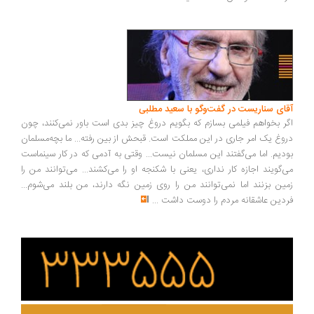
ای سناریست در گفت‌وگو با سعید مطلبی
ر بخواهم فیلمی بسازم که بگویم دروغ چیز بدی است باور نمی‌کنند، چون
وغ یک امر جاری در این مملکت است. قبحش از بین رفته... ما بچه‌مسلمان
دیم. اما می‌گفتند این مسلمان نیست... وقتی به آدمی که در کار سینماست
‌گویند اجازه کار نداری، یعنی با شکنجه او را می‌کشند... می‌توانند من را
ین بزنند اما نمی‌توانند من را روی زمین نگه دارند، من بلند می‌شوم...
دین عاشقانه مردم را دوست داشت
...