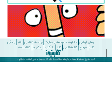
رمان ایرانی
خاطره، سفرنامه و روایت
جامعه شناسی
هنر
زندگی
نامه
مرجع
کتابشناسی
نقد
بایگانی
پیگیری
شناسنامه
کلیه حقوق محفوظ است و بازنشر مطالب با ذکر
کتاب نیوز
و درج لینک، بلامانع .