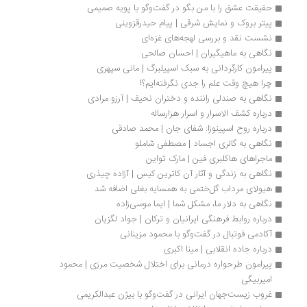
حقیقت عشق را با من بگو در گفت‌وگو با پویه‌ صمیمی
پیتر بروک و نمایش شرقی | پیام حیدرقزوینی
نشست نقد و بررسی لهجه‌های غزه‌ای
نگاهی به ماهیگیران | احسان صالحی
پیرامون کارگردانی به سبک اسپیلبرگ | مانی سپهری
چرا هیچ وقت علم را جدی نگرفته‌ایم؟!
نگاهی به صندلی راننده و دختران نحیف | آرزو مرادی
درباره کشف‌‎ الاسرار و اسرار هزارساله
درباره روح اسپینوزا: شفای جان | محمد صادقی
نگاهی به گالری اجساد | مصطفی شاملو
ماجراهای هاکلبری فین | مارک تواین
نگاهی به زندگی و آثار آن کاترین کیس | آزاده چیذری
هیولای مرداب گل‌ختمی به همسایه بغلی اضافه شد
نگاهی به دلار ما، مشکل شما | ایما موسی‌زاده 
درباره روابط فرهنگی ایرانیان و ترکان | جواد لگزیان
آکادمی فوتبال در گفت‌وگو با محمود مزینانی
درباره جاده انقلابی | مینا اکبری
پیرامون طرحواره‌ درمانی برای اختلال شخصیت مرزی | محمود 
امیربیگی
غروب زیست‌جهان ایرانی در گفت‌وگو با بیژن عبدالکریمی