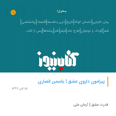
ان خارجی
داستان کوتاه
تاریخ
دین و فلسفه
اقتصاد
روانشناسی
ر
کودک و نوجوان
طرح جلد
فیلم
طنز
ریشه‌ها
پس از کتاب
پیرامون داروی عشق | یاسمن انصاری
15 آبان 1399
رت عشق | آرمان ملی