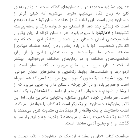
اروی عشق» مجموعه‌ای از داستان‌های کوتاه است، اما وقتی به‌طور
ی به رمان نگاه می‌کنیم، متوجه می‌شویم که خیلی فراتر از
ستان‌هایش است. این کتاب شامل هفده داستان کوتاه مرتبط به‌هم
ت که زندگی چند دهه از اعضای دو خانواده بزرگ و به‌هم‌پیوسته
پاوها و
ها را دربرمی‌گیرد. هر داستان کوتاه از زبان یکی از
لامارتین
صیت‌های اصلی داستان بیان شده و نشانگر این است که چه
فاقاتی شخصیت آنها را در بازه زمانی رمان (دهه هشتاد میلادی)
خته است. ما موقعیت‌ها و صحنه‌های زیادی را از زبان
صیت‌های مختلف و در زمان‌های مختلف می‌خوانیم. بیشتر
فاقات داستان حول محور عشق می‌چرخند. کتاب مملو است از
دواج‌ها و شکست‌ها، روابط زناشویی و عشق‌های دوران جوانی.
اروی عشق» با مرگ جون کشپاو شروع می‌شود کسی که هم سر‌پناه
ت و هم بی‌پناه، و در آخر چرخه داستان ما را به جایی می‌برد که از
پشا می‌شنویم، مرد جوانی که بی‌خبر از داستان گذشته‌اش بزرگ شده
ت. هر داستان کوتاه «داروی عشق» به‌تنهایی ماجرایی دارد. اما این
ثیر رمان‌گونه‌ داستان‌ها بر یکدیگر است که کتاب را خواندنی می‌کند.
لب داستان‌ها یا یک واقعه را از دیدگاه‌های متفاوت شرح می‌دهند یا
شته یک شخصیت را نشان می‌دهند تا بگویند چه وقایعی از سر او
شته و از او چنین آدمی ساخته است.
فقیت کتاب «داروی عشق» اردریک در نشان‌دادن تاثیر تربیت و