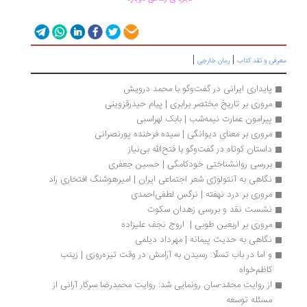
|
|
رفی و نقد کتاب
رمان خارجی
پایداری ایرانی در گفت‌وگو با محمد درویش
مروری بر تاریخ مختصر برابری | پیام حیدرقزوینی
پیرامون عمارت نیمه‌شب | بابک لهراسبی
مروری بر معنای دیوانگی | سیده فرخنده پورنصرانی
داستان کوتاه در گفت‌وگو با فتح‌الله بی‌نیاز
بررسی روانشناختی خودکامگی | حسین جعفری
نگاهی به آنتولوژی شعر اجتماعی ایران | امیرهوشنگ افتخاری ‌راد
مروری بر درد نهفته | نرگس لطفی‌احمدی
نشست نقد و بررسی زهدان سکوت
مروری بر اربعین طوبی |  اروج نجف علیزاده
نگاهی به حدیث پیمانه | مهرداد دیلمی
و اما در باب تسلّا: رسیدن به آرامش در وقت تیره‌روزی | زینب 
کاظم‌خواه
از روایت محمّد-سان رونمایی شد: روایت محمدرضا سرکار آرانی از 
مسئله توسعه