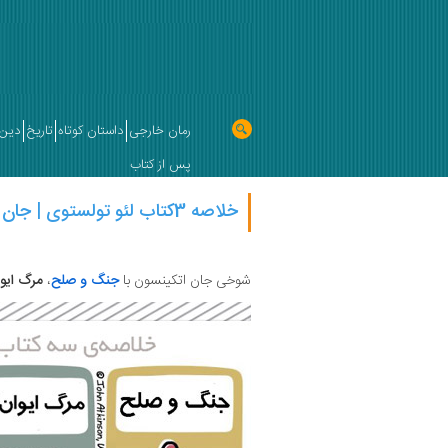
رمان خارجی
داستان کوتاه
تاریخ
دین 
پس از کتاب
خلاصه 3کتاب لئو تولستوی | جان اتکینسون
شوخی جان اتکینسون با
جنگ و صلح
،
مرگ ایوا