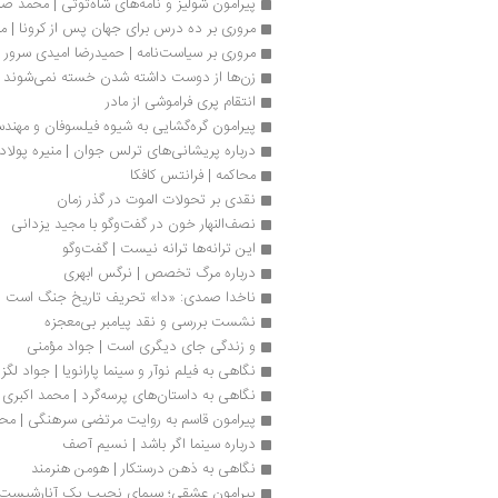
پیرامون شولیز و نامه‌های شاه‌توتی | محمد صا
مروری بر ده درس برای جهان پس از کرونا | م
مروری بر سیاست‌نامه | حمیدرضا امیدی سرور
زن‌ها از دوست داشته شدن خسته نمی‌شوند در
انتقام پری فراموشی از مادر
پیرامون گره‌گشایی به شیوه فیلسوفان و مهندس
درباره پریشانی‌های ترلس جوان | منیره پولاد
محاکمه | فرانتس کافکا
نقدی بر تحولات الموت در گذر زمان
نصف‌النهار خون در گفت‌وگو با مجید یزدانی
این ترانه‌ها ترانه نیست | گفت‌وگو
درباره مرگ تخصص | نرگس ابهری
ناخدا صمدی: «دا» تحریف تاریخ جنگ است
نشست بررسی و نقد پیامبر بی‌معجزه
و زندگی جای دیگری است | جواد مؤمنی
نگاهی به فیلم نوآر و سینما پارانویا | جواد لگز
نگاهی به داستان‌های پرسه‌گرد | محمد اکبری
پیرامون قاسم به روایت مرتضی سرهنگی | م
درباره سینما اگر باشد | نسیم آصف
نگاهی به ذهن درستکار | هومن هنرمند
پیرامون عشقی؛ سیمای نجیب یک آنارشیست |