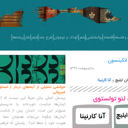
و فلسفه
اقتصاد
روانشناسی
شعر
کودک و نوجوان
طرح جلد
فیلم
طنز
ریشه‌ها
10 اردیبهشت 1399
ن ایلیچ
و
آنا کارنینا
:
خوانشی تحلیلی از آینه‌های دردار | اسحاق
شیروانی
پرسش اصلی رمان صرفاً این نیست که آیا
آرمان‌ها شکست خورده‌اند یا نه.پرسش
عمیق‌تر این است: انسان پس از شکست
آرمان‌ها چگونه می‌تواند همچنان معنا و
هویت خود را حفظ کند؟... پاسخی که ابراهی