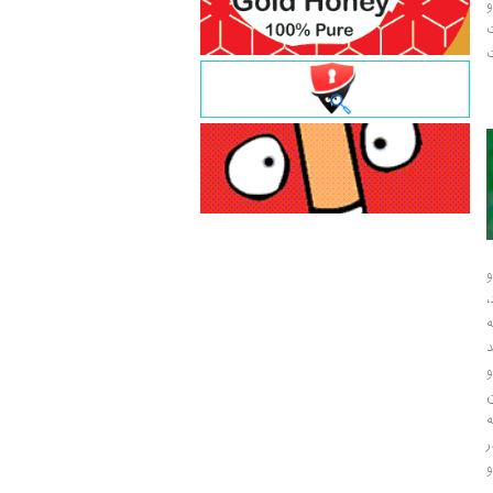
و
ت
ت
و
و
ر