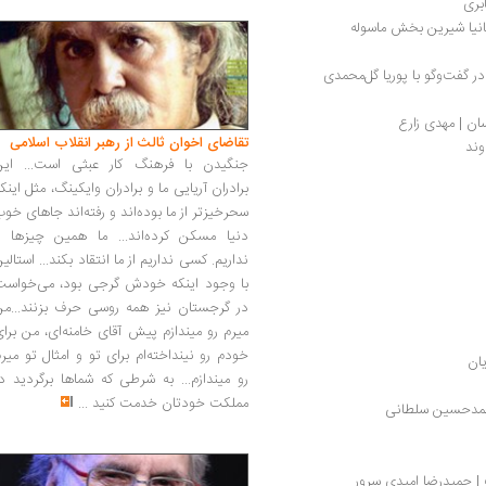
بری
انیا شیرین بخش ماسوله
 گفت‌وگو با پوریا گل‌محمدی
ان | مهدی زارع
تقاضای اخوان ثالث از رهبر انقلاب اسلامی
وند
جنگیدن با فرهنگ کار عبثی است... این
برادران آریایی ما و برادران وایکینگ، مثل اینک
سحرخیزتر از ما بوده‌اند و رفته‌اند جاهای خو
دنیا مسکن کرده‌اند... ما همین چیزها را
نداریم. کسی نداریم از ما انتقاد بکند... استالی
با وجود اینکه خودش گرجی بود، می‌خواست
در گرجستان نیز همه روسی حرف بزنند...من
میرم رو میندازم پیش آقای خامنه‌ای، من برا
خودم رو نینداخته‌ام برای تو و امثال تو میر
یان
رو میندازم... به شرطی که شماها برگردید د
مملکت خودتان خدمت کنید
...
حمدحسین سلطانی
 حمیدرضا امیدی سرور