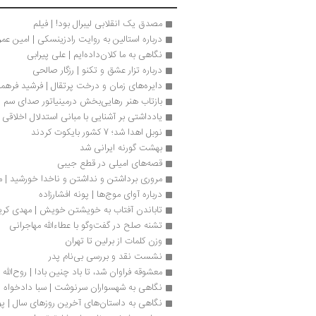
مصدق یک انقلابی لیبرال بود! | فیلم
درباره استالین به روایت رادزینسکی | امین عمر
نگاهی به ما کلان‌داده‌ایم | علی پیرابی
درباره تزار عشق و تکنو | رزگار صالحی
دایره‌های زمان و درخت پرتقال | فرشید فرهمن
بازتاب هنر رهایی‌بخش درمینیاتور صدای سم 
یادداشتی بر آشنایی با مبانی استدلال اخلاقی | 
نوبل اهدا شد؛ 7 کشور بایکوت کردند
بهشت گورنه ایرانی شد
قصه‌های امیلی در قطع جیبی
مروری برداشتن و نداشتن و ناخدا خورشید | م
درباره آوای موج‌ها | پونه افشارزاده
تاباندن آفتاب به خویشتن خویش | مهدی کری
تشنه صلح در گفت‌وگو با عطاءالله مهاجرانی
وزن کلمات از برلین تا تهران
نشست نقد و بررسی بی‌نام پدر
معشوقه فراوان شد، تا باد چنین بادا | روح‌الله
نگاهی به شهسواران سرنوشت | سبا دادخواه
نگاهی به داستان‌های آخرین روزهای سال | پون