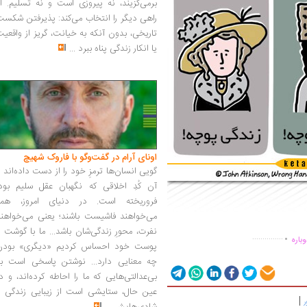
برمی‌گزیند، نه پیروزی است و نه تسلیم. ا
راهی دیگر را انتخاب می‌کند: پذیرفتن شکس
تاریخی، بدون آنکه به خیانت، گریز از واقعی
یا انکار زندگی پناه ببرد
...
اونای آرام در گفت‌وگو با فاروک شهیچ‭
گویی انسان‌ها ترمزِ خود را از دست داده‌اند 
آن کُدِ اخلاقی که نگهبان عقل سلیم بود،
فروریخته است. در دنیای امروز، همه
می‌خواهند فاشیست باشند؛ یعنی می‌خواهند
.
نفرت، محورِ زندگی‌شان باشد... ما با گوشت 
...............
باره
پوست خود احساس کردیم «دیگری» بودن
چه معنایی دارد... نوشتن پاسخی است به
بی‌عدالتی‌هایی که ما را احاطه کرده‌اند، و د
عین حال، ستایشی است از زیبایی زندگی و
|
ر