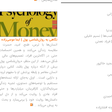
شادی‌هایش
...
انی
دنیا
اسب‌ها | نسیم خلیلی
نگاهی به روان‌شناسی پول | ایما موسی‌زاده
فرزاد نعمتی 
انسان‌ها با ترس، طمع، امید، حسرت و
مقایسه زندگی می‌کنند و همین احساسات،
حتی در آگاه‌ترین افراد، تصمیم‌های مالی ر
شکل می‌دهد. از این منظر، «روان‌شناسی پول
جید خاکپور
بیش از آنکه درباره پول باشد، کتابی دربار
انسان معاصر و رابطه پرتنش او با مفهوم ثرو
می
و دارایی است... اوزل به‌جای ارائه نسخه‌ها
مستقیم یا توصیه‌های دستوری، تجربه زندگی
سرمایه‌گذاران، کارآفرینان، میلیاردرها و حت
افراد عادی را روایت می‌کند و از دل این
 احمدی
داستان‌ها روایت خود را برمی‌سازد و بحث ر
به پیش می‌راند
...
ه افشارزاده