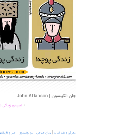
جان اتکینسون | John Atkinson
.
..............
تجربه‌ی زندگی دو
|
|
|
معرفی و نقد کتاب
رمان خارجی
لئو تولستوی
طنز و کاریکاتو