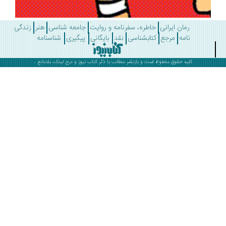
رمان ایرانی
خاطره، سفرنامه و روایت
جامعه شناسی
هنر
زندگی
نامه
مرجع
کتابشناسی
نقد
بایگانی
پیگیری
شناسنامه
کلیه حقوق محفوظ است و بازنشر مطالب با ذکر
کتاب نیوز
و درج لینک، بلامانع .