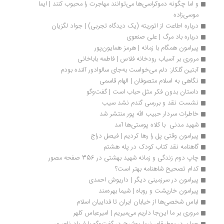
و اما چگونه دموکراسی‌ها می‌توانند مهاجرت را محبوب کنند | ایما 
موسی‌زاده 
درباره اطاعت از اتوریته (یک دیدگاه تجربی) | جواد لگزیان
درباره باد مرگ | علی صنعوی
پیرامون همگام با زمانه | هرمز همایون‌پور
مروری بر آسیاب رودخانه فلاس | فاطمه باباخانی
آبتین گلکار: دلم می‌خواست به‌جای سالوادور آلنده بودم
نگاهی به اسلام متصوفان | الهام قاسمی
داستان بدون فکر مثل حباب است | گفت‌وگو
نشست نقد و بررسی گندم نشد سیب
خاطرات سردار حبیب الله پور منتشر شد
شهید مدنی  با کلاه پوستی‌ها آمد
پیرامون وقتی پل را رها کردیم | فیصل دراج
گاهنامه نقد کتاب کودک در پله هشتم
چاپ دوم زندگی و زمانه شهید بهشتی در 356 صفحه مصور
کدام تصحیح شاهنامه بهتر است؟
پیرامون در سرزمینی دیگر | داریوش احمدی
پیرامون خارپشت و روباه | شیما بهره‌مند
لباس شخصی‌ها از خیابان ایران تا فداییان اسلام
مروری بر ما این‌جا داریم می‌میریم | امیرعباس کلهر