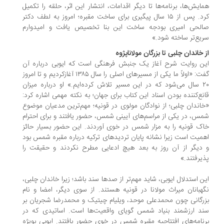
ایش‌ها، برنامه‌ها تا دیگر اقدامات، انتشار این اثر، حلقه را تکمیل
کرد. پس از ۱۵ سال پیگیری برای ساخت مقبره؛ امروز به لطف دکتر
لحی ‌امیری بودجه ساخت این بنا تخصیص یافت و امیدوارم
یع‌تر ساخته شود.»
 خاندان چلبی تا بزرگان مولاناپژوه
ن روایت شرح آغاز یک جنبش فرهنگی است که ایوبی درباره آن
گفت: «اولاً ما یکی از مسیرهای اصلی را سال ۱۳۸۵ آغازکردیم و تا امروز
۲۰ سال می‌شود که در این مسیر تلاش کرده‌ایم.» او درباره میزان
نع‌کننده بودن اسناد این کتاب برای جهان؛ به نکته‌ مهمی اشاره کرد:
اندان چلبی؛ از نوادگان مولوی در قونیه؛ مهم‌ترین مدعیان موضوع
س، در یکی از مراسم‌های آیینی شمس، حضور یافتند و برای احترام
ک قونیه را به مزار شمس در خوی آوردند. این حضور بسیار حائز
میت است زیرا نشانه پایان تردیدهای ترکیه درباره مقبره شمس بود
دیگر از آن روز به بعد هیچ ادعایی مطرح نکردند و حقیقت را
یرفتند.»
ن استدلال ایوبی، شاید مهم‌تر از صدها سند باشد؛ زیرا خاندان چلبی،
هبانان میراث مولانا در قونیه‌ هستند. از سوی دیگر، امضا و نام
رگانی چون محمدعلی موحد، ویلیام چیتیک و محمدرضا شجریان بر
د ارزشمند بنیاد شمس گویای واقعیت‌ها است. اساتیدی که در
نامه‌های افتتاحیه مقبره شمس در خوی حضور یافتند. ایوبی بویژه