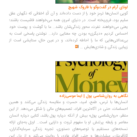
ونای آرام در گفت‌وگو با فاروک شهیچ
یی انسان‌ها ترمزِ خود را از دست داده‌اند و آن کُدِ اخلاقی که نگهبان عقل
یم بود، فروریخته است. در دنیای امروز، همه می‌خواهند فاشیست باشند؛
نی می‌خواهند نفرت، محورِ زندگی‌شان باشد... ما با گوشت و پوست خود
ساس کردیم «دیگری» بودن چه معنایی دارد... نوشتن پاسخی است به
‌عدالتی‌هایی که ما را احاطه کرده‌اند، و در عین حال، ستایشی است از
بایی زندگی و شادی‌هایش
...
اهی به روان‌شناسی پول | ایما موسی‌زاده
سان‌ها با ترس، طمع، امید، حسرت و مقایسه زندگی می‌کنند و همین
ساسات، حتی در آگاه‌ترین افراد، تصمیم‌های مالی را شکل می‌دهد. از این
ظر، «روان‌شناسی پول» بیش از آنکه درباره پول باشد، کتابی درباره انسان
اصر و رابطه پرتنش او با مفهوم ثروت و دارایی است... اوزل به‌جای ارائه
خه‌های مستقیم یا توصیه‌های دستوری، تجربه زندگی سرمایه‌گذاران،
رآفرینان، میلیاردرها و حتی افراد عادی را روایت می‌کند و از دل این