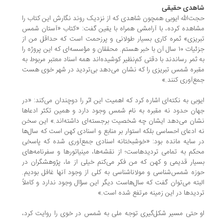
هدی حقیقی
ت‌الله ایوبی همچون شاهدی که از نزدیک روند نگارش این کتاب را
اهده کرده، با آرامشی همراه با یقین گفت: «کتاب «آستان شمس
ریزی» ثمره کاری بسیار طولانی و پرزحمت است که حداقل من از
جزئیات ۱۰ سال آن با خبر هستم. محققان و مؤسسه‌ای که این پروژه را
 ثمر رساندند با دقتی کم‌نظیر کوشیده‌اند همه اسناد معتبر مربوط به
بره شمس تبریزی را که نشان می‌دهد بی‌تردید در شهر خوی هست
ع‌آوری کنند.»
وبی به نکته‌ای اشاره کرد که اهمیت این اثر را دوچندان می‌کند: «در
ان حدود نه مقبره به نام شمس وجود دارد و همین تکثر ادعاها
ان می‌دهد ایشان چه شخصیت برجسته‌ای داشته‌اند.» این سخن
 ادعای احساسی بلکه استوار بر منابع و اسنادی کهن است که سال‌ها
 سایه مانده بود: «خوشبختانه اسنادی جمع‌آوری شده که پاسخی
کم به تمامی تردیدهاست؛ از نقشه‌ها، مینیاتورها و سفرنامه‌های
یار قدیمی و کهن که من فکر می‌کنم خیلی از ما، پژوهشگران در
زه شمس‌شناسی و مولاناشناسی به کلی از وجود آنها غافل بودیم.
بته می‌توان گفت که سال‌هاست دیگر این سؤال وجود ندارد و کاملاً
دیدها در این زمینه مرتفع شده است.»
 حتی مسیر شکل‌گیری توجه ملی به شمس در خوی را روایت کرد،