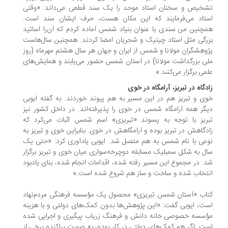
خیص و سخنان استاد موحد را یک سند قطعی می‌داند: «وقتی
تاد می‌فرمایند که این مکان هست، حرف ایشان سند است.
چنین من سندی با ‌عنوان بنیاد شمس آماده کردم که آن‌را اساتید
رگی مثل استاد چیتیک و شجریان امضا کردند. همچنین سال‌هاست
وهشگران مولانا و شمس از ایران و جهان هر سال هشتم مهرماه (روز
ی بزرگداشت مولانا) در آستان شمس حضور می‌یابند و همایش‌های
می برگزار می‌کنند.»
دگاه در تبریز، آرامگاه در خوی
ی و تبریز هم در این مسیر به هم پیوند خوردند. به گفته ایوبی
گر همه آرامگاه شمس در خوی را پذیرفته‌اند. در داخل کشور نیز
ریز با توجه به پسوند «تبریزی» اسم شمس اثبات می‌کرد که
دگاهش در تبریز بوده و آرامگاهش در خوی. بنابراین خوی و تبریز به
عی با نام شمس به هم متصل شد. ایوبی یادآوری کرد: «حتی یک
ل به شکل سمبلیک مسابقه‌ دوچرخه‌سواری میان خوی و تبریز برگزار
. در مجموع این مسیر رفته شده، اقدامات انجام شده، بنای یادبود
تخاب شده و ساخت و ساز هم شروع شده است.»
اب «آستان شمس تبریزی» محصول یک مؤسسه فرهنگی مردم‌نهاد
ت، ایوبی گفت: «این پژوهش‌ها بدون کمک‌های دولتی و با هزینه
سسه خصوصی خانه دانش و فرهنگ زریاب پیگیری و اجرایی شده
ت. اگر هم کمک‌های دولتی در کار بوده، به صورت پراکنده برخی از