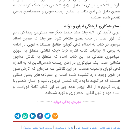
راد و اشخاص دولتی به دلیل علایق شخصی خود کمک کرده‌اند. به
ین دلیل هم این کتاب به عباس زریاب خویی و محمدامین ریاحی
دیم شده است.»
تر همکاری فرهنگی ایران و ترکیه
وبی تأیید کرد: «به چند سند جدید دیگر هم دسترسی پیدا کرده‌ایم
 قرار است در چاپ بعدی منتشر شود. هر چند که همین اسناد
جود در کتاب به اندازه کافی گویای حقایق هستند.» ایوبی در ادامه
 برخی از جزئیات کتاب اشاره کرد: «یک نقاشی متعلق به دوران
پراطوری عثمانی در این کتاب آمده که متعلق به نقاش مشهور
مانی است. یک مینیاتوری در زمان زیست شمس‌الدین که به اندازه
فی گویای واقعیت هست. در این نقاشی سه مناره‌ای که آثارش هنوز
 خوی‌ وجود دارد کشیده شده است. یا سفرنامه‌های بسیار متقنی
تند که می‌گویند ما به بارگاه شمس تبریزی رفتیم و آستان شمس را
ارت کردیم.» از نظر ایوبی همه چیز در این کتاب کاملاً گویاست و
ناد مهم و قابل اتکایی جمع‌آوری و تهیه شده‌اند.
.
.
...............
..............
تجربه‌ی زندگی دوباره
|
|
|
|
رفی و نقد کتاب
شعر و ادبیات کهن
تاریخ و سیاست
مولوی (جلال‌الدین محمد)