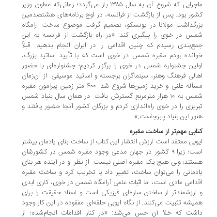
ماجرایی که شروع آن به سال ۱۳۸۵ باز می‌گردد؛ زمانی‌که معاون وزیر
ور بود. پس از بازگشت از فرانسه، در اوج برنامه‌های هشتصدمین
رگداشت مولانا در یونسکو، تصمیم گرفت موضوع ساخت آرامگاه
س در خوی را پیگیری ‌کند: «در راه بازگشت از فرانسه به این
ع‌بندی رسیدم که چنین اقدامی را در ایران انجام بدهیم. قبلاً
انده بودم مقبره شمس در خوی است که با تأیید اساتید بزرگ،
لین جشنواره شمس در خوی را برگزار کردیم؛ جشنواره‌ای با حضور
الی فرهنگ وهنر، سینماگران برجسته و اساتید موسیقی. از آن‌زمان
مسأله علنی و خرید زمین‌ها شروع شد. ۴۰۰ متر زمین پیرامون مقبره
شمس به ۱۰ هزار مترمربع گسترش یافت. در همان سال بنیاد شمس
ریزی را در خوی راه‌اندازی کردم و بزرگان کشور آنجا حضور یافتند و
وز این بنیاد پابرجاست.»
ابی مهم‌تر از ساخت مقبره
وبی معتقد است ارزش انتشار این کتاب از ساخت بنای یادمان بیشتر
است؛ زیرا ۹ کشور در جهان مدعی وجود مقبره شمس در کشورشان
تند؛ ولی هیچ یک مقبره اصلی نیست. از نظر او در آینده هر بنای
دمانی‌ را می‌توان ساخت، تغییر داد یا تخریب کرد و ساخت مقبره
دامی مادی است، اما اثبات علمی آرامگاه شمس در خوی، کاری ابدی
ارزشمندتر از ساختن سازه‌ای فیزیکی است و اسناد حقیقت را برای
یشه تثبیت می‌کنند. از نگاه ایوبی حلقه‌ای مفقوده در این کار وجود
شت که خلأ آن حس می‌شد: «در کنار اقدامات انجام‌شده؛ از