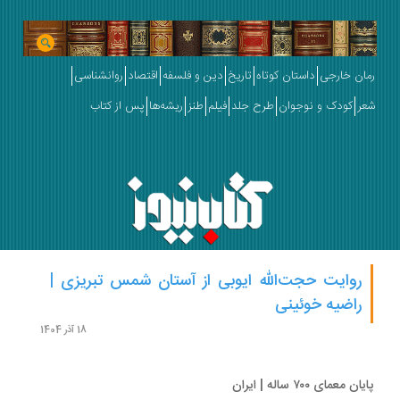
ان خارجی
داستان کوتاه
تاریخ
دین و فلسفه
اقتصاد
روانشناسی
ر
کودک و نوجوان
طرح جلد
فیلم
طنز
ریشه‌ها
پس از کتاب
روایت حجت‌الله ایوبی از آستان شمس تبریزی |
راضیه خوئینی
18 آذر 1404
ن معمای ۷۰۰ ساله | ایران