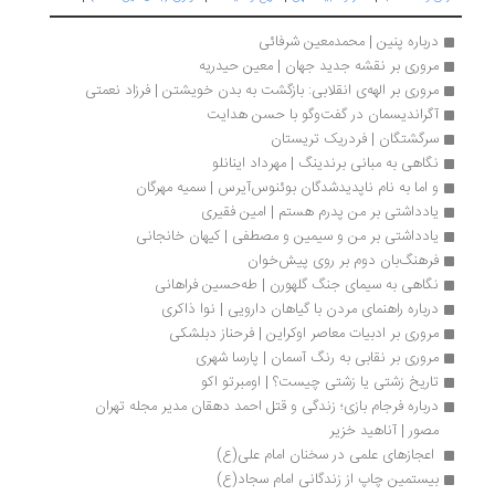
درباره پنین | محمدمعین شرفائی
مروری بر نقشه جدید جهان | معین حیدریه 
مروری بر الهه‌ی انقلابی: بازگشت به بدن خویشتن | فرزاد نعمتی
آگراندیسمان در گفت‌وگو با حسن هدایت
سرگشتگان | فردریک تریستان
نگاهی به مبانی برندینگ | مهرداد اینانلو
و اما به‌ نام ناپدیدشدگان بوئنوس‌آیرس | سمیه مهرگان
یادداشتی بر من پدرم هستم | امین فقیری
یادداشتی بر من و سیمین و مصطفی | کیهان خانجانی
فرهنگ‌بان دوم بر روی پیش‌خوان
نگاهی به سیمای جنگ گلهورن | طه‌حسین فراهانی
درباره راهنمای مردن با گیاهان دارویی | نوا ذاکری
مروری بر ادبیات معاصر اوکراین | فرحناز دبلشکی
مروری بر نقابی به رنگ آسمان | پارسا شهری
تاریخ زشتی یا زشتی چیست؟ | اومبرتو اکو
درباره فرجام بازی؛ زندگی و قتل احمد دهقان مدیر مجله تهران 
مصور | آناهید خزیر
 اعجازهای علمی در سخنان امام علی(ع) 
بیستمین چاپ از زندگانی امام سجاد(ع)