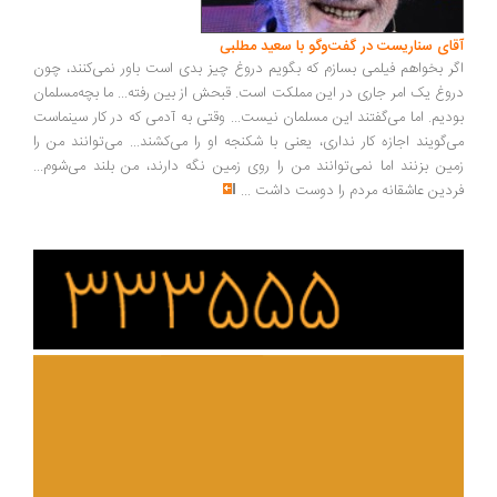
ای سناریست در گفت‌وگو با سعید مطلبی
ر بخواهم فیلمی بسازم که بگویم دروغ چیز بدی است باور نمی‌کنند، چون
وغ یک امر جاری در این مملکت است. قبحش از بین رفته... ما بچه‌مسلمان
دیم. اما می‌گفتند این مسلمان نیست... وقتی به آدمی که در کار سینماست
‌گویند اجازه کار نداری، یعنی با شکنجه او را می‌کشند... می‌توانند من را
ین بزنند اما نمی‌توانند من را روی زمین نگه دارند، من بلند می‌شوم...
دین عاشقانه مردم را دوست داشت
...