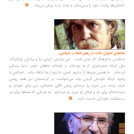
ستان‌ها روایت خود را برمی‌سازد و بحث را به پیش می‌راند
...
اضای اخوان ثالث از رهبر انقلاب اسلامی
گیدن با فرهنگ کار عبثی است... این برادران آریایی ما و برادران وایکینگ،
ل اینکه سحرخیزتر از ما بوده‌اند و رفته‌اند جاهای خوب دنیا مسکن
ده‌اند... ما همین چیزها را نداریم. کسی نداریم از ما انتقاد بکند... استالین با
ود اینکه خودش گرجی بود، می‌خواست در گرجستان نیز همه روسی
ف بزنند...من میرم رو میندازم پیش آقای خامنه‌ای، من برای خودم رو
نداخته‌ام برای تو و امثال تو میرم رو میندازم... به شرطی که شماها برگردید
 مملکت خودتان خدمت کنید
...