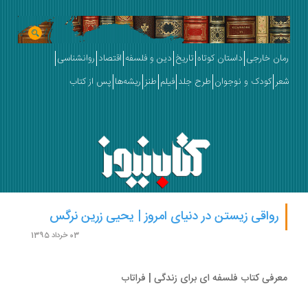
ان خارجی
داستان کوتاه
تاریخ
دین و فلسفه
اقتصاد
روانشناسی
ر
کودک و نوجوان
طرح جلد
فیلم
طنز
ریشه‌ها
پس از کتاب
رواقی زیستن در دنیای امروز | یحیی زرین نرگس
03 خرداد 1395
رفی کتاب فلسفه ای برای زندگی | فراتاب