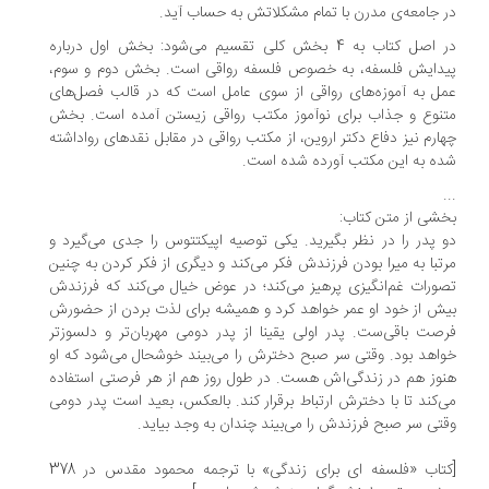
 جامعه‌ی مدرن با تمام مشکلاتش به حساب آید.
در اصل کتاب به 4 بخش کلی تقسیم می‌شود: بخش اول درباره
یدایش فلسفه، به خصوص فلسفه رواقی است. بخش دوم و سوم،
ل به آموزه‌های رواقی از سوی عامل است که در قالب فصل‌های
نوع و جذاب برای نوآموز مکتب رواقی زیستن آمده است. بخش
ارم نیز دفاع دکتر اروین، از مکتب رواقی در مقابل نقدهای رواداشته
ه به این مکتب آورده شده است.
.
شی از متن کتاب:
 پدر را در نظر بگیرید. یکی توصیه اپیکتتوس را جدی می‌گیرد و
تبا به میرا بودن فرزندش فکر می‌کند و دیگری از فکر کردن به چنین
ورات غم‌انگیزی پرهیز می‌کند؛ در عوض خیال می‌کند که فرزندش
ش از خود او عمر خواهد کرد و همیشه برای لذت بردن از حضورش
صت باقی‌ست. پدر اولی یقینا از پدر دومی مهربان‌تر و دلسوزتر
اهد بود. وقتی سر صبح دخترش را می‌بیند خوشحال می‌شود که او
وز هم در زندگی‌اش هست. در طول روز هم از هر فرصتی استفاده
‌کند تا با دخترش ارتباط برقرار کند. بالعکس، بعید است پدر دومی
تی سر صبح فرزندش را می‌بیند چندان به وجد بیاید.
[کتاب «فلسفه ای برای زندگی» با ترجمه محمود مقدس در 378