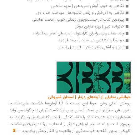
نگاهی به خوب گوش نمی‌دهی | مریم ساحلی
نگاهی به آذرخش و رقص فانتوم‌ها | مهدخت خدادادی
پیرامون کتاب در جست‌وجوی زندگی خوب | محمد صادقی
خانواده تیبو | روژه مارتن دوگار
چند خط درباره برادران کارامازوف | سیدعلی‌اصغر عبدالله‌زاده
درباره فرانکشتاین در بغداد | محمد فرهود
شاملو و آشتی شعر و نثر |  اسماعیل امینی
انشی تحلیلی از آینه‌های دردار | اسحاق شیروانی
سش اصلی رمان صرفاً این نیست که آیا آرمان‌ها شکست خورده‌اند یا
.پرسش عمیق‌تر این است: انسان پس از شکست آرمان‌ها چگونه می‌تواند
چنان معنا و هویت خود را حفظ کند؟... پاسخی که ابراهیم برمی‌گزیند، نه
روزی است و نه تسلیم. او راهی دیگر را انتخاب می‌کند: پذیرفتن شکست
ریخی، بدون آنکه به خیانت، گریز از واقعیت یا انکار زندگی پناه ببرد
...