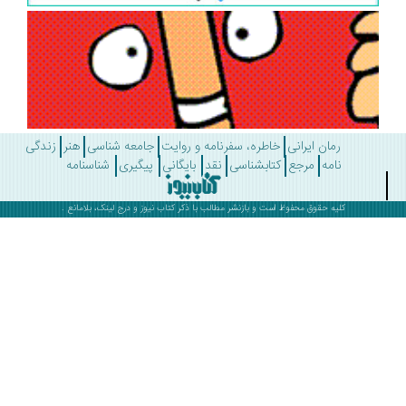
رمان ایرانی
خاطره، سفرنامه و روایت
جامعه شناسی
هنر
زندگی
نامه
مرجع
کتابشناسی
نقد
بایگانی
پیگیری
شناسنامه
کلیه حقوق محفوظ است و بازنشر مطالب با ذکر
کتاب نیوز
و درج لینک، بلامانع .