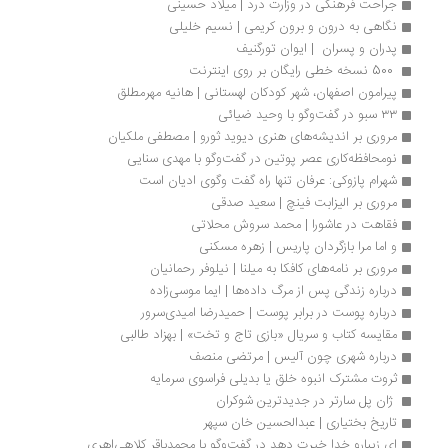
جراحت فرهنگی در وزارت درد | میلاد حسینی
نگاهی به درون و برون کریمی | نسیم خلیلی
پدران و پسران  | ایوان تورگنیف
 500 نسخه خطی رایگان بر روی اینترنت
پیرامون اصفهان، شهر کودکان لهستانی | هانیه مهرمطلق
۳۳ سبو در گفت‌وگو با وحید ضیائی
مروری بر اندیشه‌های هنری دیوید ثورو | مصطفی ملکیان
نومحافظه‌کاری عصر پوتین در گفت‌وگو با مهدی سنایی
شهرام پازوکی: عرفان تنها راه گفت و‌گوی ادیان است
مروری بر الیزابت فینچ | سعید صدقی
فقاهت در عاشورا | محمد سروش محلاتی
و اما مرا بازگردان پاریس | زهره مسکنی
مروری بر نامه‌‌های کافکا به میلنا | نیلوفر رحمانیان 
درباره زندگی پس از مرگ داده‌ها | ایما موسی‌زاده
درباره پوست در برابر پوست | حمیدرضا امیدی‌سرور 
مقایسه کتاب و سریال «بازی تاج و تخت» | بهزاد طالبی
درباره شهری چون آلیس | مرتضی منصف
ثروت مشترک انبوه خلق یا بدیلی فراسوی سرمایه
 ژان پل سارتر در جدیدترین شوکران 
تاریخ بختیاری | عبدالحسین خان سپهر
ای زیبارو خدا خیرت دهد در گفت‌وگو با محمدباقر کلاهی‌اهری