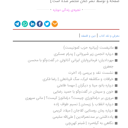
حه و توسط نشر گمان منتشر شده است.]
.
.
...............
..............
تجربه‌ی زندگی دوباره
|
|
رفی و نقد کتاب
دین و فلسفه
مانیفست (بیانیه حزب کمونیست)
درباره انجمن زیر شیروانی | پدرام عسکری
مهردادیان؛ فرمانروایان ایرانی آناتولی در گفت‌وگو با محسن 
جعفری
نشست نقد و بررسی زاد آخرت
خرافات و مکاشفه ابرک، سگ قربانعلی | رضا فکری
درباره بانو، مینا و دیگران | مهسا طاعتی
خون و سیمان در گفت‌وگو با حمید رضایی
مروری بر دراماتورژی چیست؟ دراماتورژ کیست؟ | مانی سپهری
درباره انقلاب را زیستن | نسیم طواف زاده
درباره رمان روستایی کلاجان | میلاد کريمی
یادداشتی بر سدنصرالدین | علی‌الله سلیمی
نگاهی به گیله‌مرد | شبنم کهن‌چی