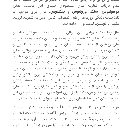
دم بازتاب تفاوت میان فیلسوفان کلیدی این مکتب، یعنی
وسونیوس
،
سنکا
،
اورولیوس
و
اپیکتتوس
، ما را برای مواجهه با
ملایمات زندگی روزمره، از غم، اضطراب، ترس، میل به شهرت، ثروت،
ابله با توهین، تبعید و ... آماده کند.
ل چرا مکتب رواقی، این سوالی است که باید با خواندن کتاب و
پشت سر گذاشتن 22 فصل به آن رسید و به این نتیجه رسید، چرا به
ی رواقیان از مکاتب هم‌عصر آن یعنی اپیکوریانیسم یا کلبیون و
اکان بهره نبرده است. کتاب با اصل اساسی فلسفه‌ی رواقی؛ یعنی
سفه برای زندگی، پیش می‌رود و تلاش دارد تا بدون آوردن مفاهیم
چیده و انتزاعی فلسفی، میان زندگی و ناملایمات آن و فلسفه یک
بطه برقرار کند و بتواند فلسفه‌ی زندگی را عرضه کند. به همین دلیل،
وش در میان فلسفه‌های کهن راه نویدبخشی برای یافتن چنین
سفه‌ای است. او سپس از میان این فلسفه‌ها، فلسفه زندگی
اقیون را یکی از بصیرت‌بخش‌ترین و قابل دفاع‌ترین‌ها فلسفه‌های
دگی می‌داند و می‌کوشد با بازسازی آموزه‌های آنان و دسته‌بندی این
وزه‌ها متن قابل استفاده‌ای برای مخاطبان امروزی به دست دهد.
 چه بیشتر در کتاب غرق شوید و با آن خو بگیرید، بیشتر از اهمیت
تفاده از این فلسفه برای زندگی روزمره آگاه خواهید شد، که البته در
ار امکان‌پذیری و قابلیت نقد بر کتاب و بخش‌هایی از آن، می‌تواند به
وان یک نسخه‌ی جهت دست‌یافتن به آرامش در زندگی افراد مدرن