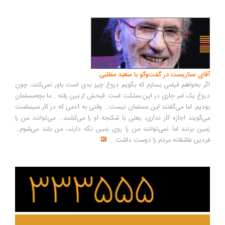
ای سناریست در گفت‌وگو با سعید مطلبی
ر بخواهم فیلمی بسازم که بگویم دروغ چیز بدی است باور نمی‌کنند، چون
وغ یک امر جاری در این مملکت است. قبحش از بین رفته... ما بچه‌مسلمان
دیم. اما می‌گفتند این مسلمان نیست... وقتی به آدمی که در کار سینماست
‌گویند اجازه کار نداری، یعنی با شکنجه او را می‌کشند... می‌توانند من را
ین بزنند اما نمی‌توانند من را روی زمین نگه دارند، من بلند می‌شوم...
دین عاشقانه مردم را دوست داشت
...