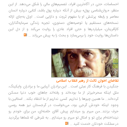
ساسات، حتی در آگاه‌ترین افراد، تصمیم‌های مالی را شکل می‌دهد. از این
ظر، «روان‌شناسی پول» بیش از آنکه درباره پول باشد، کتابی درباره انسان
اصر و رابطه پرتنش او با مفهوم ثروت و دارایی است... اوزل به‌جای ارائه
خه‌های مستقیم یا توصیه‌های دستوری، تجربه زندگی سرمایه‌گذاران،
رآفرینان، میلیاردرها و حتی افراد عادی را روایت می‌کند و از دل این
ستان‌ها روایت خود را برمی‌سازد و بحث را به پیش می‌راند
...
اضای اخوان ثالث از رهبر انقلاب اسلامی
گیدن با فرهنگ کار عبثی است... این برادران آریایی ما و برادران وایکینگ،
ل اینکه سحرخیزتر از ما بوده‌اند و رفته‌اند جاهای خوب دنیا مسکن
ده‌اند... ما همین چیزها را نداریم. کسی نداریم از ما انتقاد بکند... استالین با
ود اینکه خودش گرجی بود، می‌خواست در گرجستان نیز همه روسی
ف بزنند...من میرم رو میندازم پیش آقای خامنه‌ای، من برای خودم رو
نداخته‌ام برای تو و امثال تو میرم رو میندازم... به شرطی که شماها برگردید
 مملکت خودتان خدمت کنید
...