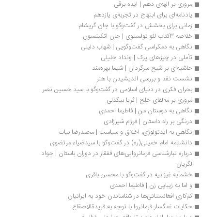
مروری بر الهه‌ی دهم | ایده برقی
یادنامه‌ای برای ابتهاج در تجربه‌ی یازدهم
زمانی برای بخشش در گفت‌وگو با جان گریشام
خلاصه 3کتاب لئو تولستوی | جان اتکینسون
نگاهی به دمکراسی گفت‌وگویی | شهاب دلیلی
تأملی در چیزهای پرک | ونداد جلیلی
حاشیه‌ای بر شبح سرگردان | شیما بهره‌مند
نشست نقد و بررسی اندیشیدن با هنر
بحران فکری در دنیای اسلامی در گفت‌وگو با سید حسین نصر
مروری بر مه‌لقای خلج | ثریا بیگدلی
نگاهی به دوستان من | فاطیما احمدی
درنگی بر راه داستان‌ | فرزام شیرزادی
نگاهی به ایدئولوژی، اخلاق و سیاست | محمدرضا بیات
دانشنامه امام خمینی(ره) در گفت‌وگو با سیدضیاء مرتضوی
درباره تبارشناسی فرمانروایی‌های قفقاز در دوران باستان | جواد 
لگزیان
خشمآبه غیزانیه در گفت‌وگو با محسن باقری
و اما به زیبایی زن | فاطیما احمدی
کم‌کاری افغانستانی‌ها در شناساندن خود به ایرانیان
حکایات غمگسار فرمانروا با توجه به فریدةالاصقاع