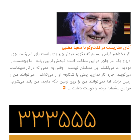
ای سناریست در گفت‌وگو با سعید مطلبی
ر بخواهم فیلمی بسازم که بگویم دروغ چیز بدی است باور نمی‌کنند، چون
وغ یک امر جاری در این مملکت است. قبحش از بین رفته... ما بچه‌مسلمان
دیم. اما می‌گفتند این مسلمان نیست... وقتی به آدمی که در کار سینماست
‌گویند اجازه کار نداری، یعنی با شکنجه او را می‌کشند... می‌توانند من را
ین بزنند اما نمی‌توانند من را روی زمین نگه دارند، من بلند می‌شوم...
دین عاشقانه مردم را دوست داشت
...