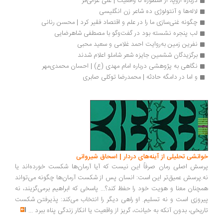
درباره اروپا، از اسطوره تا واقعیت | علی غزالی‌فر
لاله‌ها و آنتولوژی ده شاعر زن انگلیسی
چگونه غنی‌سازی ما را در علم و اقتصاد فقیر کرد | محسن رنانی
لب پنجره نشسته بود در گفت‌وگو با مصطفی شاهرضایی
نفرین زمین به‌روایت احمد غلامی و سعید محبی
برگزیدگان ششمین جایزه‌ شعر شاملو اعلام شدند
نگاهی به پژوهشی درباره امام مهدی (ع) | احسان محمدی‌مهر
و اما در دامگه حادثه | محمدرضا توکلی صابری
انشی تحلیلی از آینه‌های دردار | اسحاق شیروانی
سش اصلی رمان صرفاً این نیست که آیا آرمان‌ها شکست خورده‌اند یا
.پرسش عمیق‌تر این است: انسان پس از شکست آرمان‌ها چگونه می‌تواند
چنان معنا و هویت خود را حفظ کند؟... پاسخی که ابراهیم برمی‌گزیند، نه
روزی است و نه تسلیم. او راهی دیگر را انتخاب می‌کند: پذیرفتن شکست
ریخی، بدون آنکه به خیانت، گریز از واقعیت یا انکار زندگی پناه ببرد
...