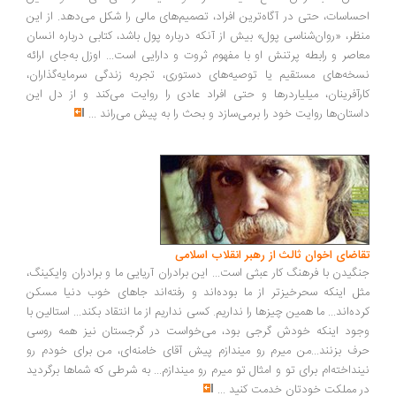
ساسات، حتی در آگاه‌ترین افراد، تصمیم‌های مالی را شکل می‌دهد. از این
ظر، «روان‌شناسی پول» بیش از آنکه درباره پول باشد، کتابی درباره انسان
اصر و رابطه پرتنش او با مفهوم ثروت و دارایی است... اوزل به‌جای ارائه
خه‌های مستقیم یا توصیه‌های دستوری، تجربه زندگی سرمایه‌گذاران،
رآفرینان، میلیاردرها و حتی افراد عادی را روایت می‌کند و از دل این
ستان‌ها روایت خود را برمی‌سازد و بحث را به پیش می‌راند
...
اضای اخوان ثالث از رهبر انقلاب اسلامی
گیدن با فرهنگ کار عبثی است... این برادران آریایی ما و برادران وایکینگ،
ل اینکه سحرخیزتر از ما بوده‌اند و رفته‌اند جاهای خوب دنیا مسکن
ده‌اند... ما همین چیزها را نداریم. کسی نداریم از ما انتقاد بکند... استالین با
ود اینکه خودش گرجی بود، می‌خواست در گرجستان نیز همه روسی
ف بزنند...من میرم رو میندازم پیش آقای خامنه‌ای، من برای خودم رو
نداخته‌ام برای تو و امثال تو میرم رو میندازم... به شرطی که شماها برگردید
 مملکت خودتان خدمت کنید
...