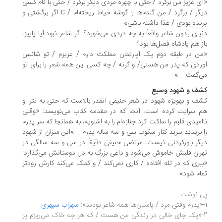
ی عزیز من برگرد / حتی با چهره مردی دیگر برگرد / حتی با نام کسی
گر / برگرد / من گندم‌ها را گوشه حیاط ریخته‌ام / تا اگر برگشتی و
نده بودی / غذا داشته باشی»
یای بدون شاعر واقعاً به چه دردی می‌خورد؟ اگر شاعر نبود آیا پاییز،
ز هم پادشاه فصل‌ها بود؟:
ن در طبقه دوم یک آپارتمان مملکت دارم / عزیزم / تو شانس
ردی که پدر من هستی/ و گرنه / چه کسی این همه شعر را برای تو
‌گفت ...»
ف و شهود وسیع
کشف و به‎ویژه شهود در شعر حنیفی آن‎قدر بالاست که حتی به نثر او
هم سرایت کرده است، آن‎جا که در مقدمه کتاب می‌نویسد: «وقتی
امیدی قلبم را ساکت کرد جنازه‌ام را به اشنویه، به همان‏جا که سر پدرم
 بریدند ببرید کنار سکوت سی و سه ساله پدرم ...»این میزان از شهود
گر باورکردنی نیست، مرتضی حنیفی دقیقاً در سی و سه سالگی در
ران قلبش خاموش می‌شود و داغی بزرگ به دل دوستانش می‌گذارد:
بری که در تله افتاده / کاری نمی‌کند / و کمک می‌کند کارش زودتر
ام شود»
 نوشت:
سهراب سپهری
-«یک جای خالی در زندگی من هست / که هر چه خاک می‌ریزم پر