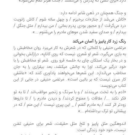
رد:«برای کسی که پدرش را می‌کشند / جنگ هرگز تمام نمی‌شود»
جنگ همچنان در ذهن شاعر ادامه دارد:
اش می‌شد از جنازه‌ات برخیزم / و چهل ساله شوم / کاش زانویت
د می‌گرفت / و مجبور بودی پدرم بمانی / من بیدارم / مثل جنگل /
دارم / و صدای سفید شدن موهای مادرم را می‌شنوم ...»
گ زرد کار پاییز را آسان می‌کند
تضی حنیفی با کلماتی که در شعرش به کار می‌برد روان مخاطبش را
 بازی می‌گیرد، شعر او شعری نیست که روی کاناپه، درازکش بخوانی
در بخار یک استکان چای به خلسه فرو روی. شعر او مخاطبش را با
خود درگیر می‌کند، اورا به چالش می‎کشد، بعد بی‎قراری را به جان
اطب می‌اندازد. این شعرها می‌خواهند یادآوری کنند که: «عاشقی
ر سری نیست که بر بالین است». مرتضی حنیفی در جایی از این
اب می‌نویسد:
دم را به تخت می‌بندند / و با سرنگ و زنجیر مواظب‌اند / تا به تو
ر نکند .../ ملاقات را ممنوع کردند/ و دیدن مادرم را / تا داروها
دتر اثر کنند / به مادرم گفتم / _ این پیری نیست / این منم / که در
شانی تو ترک برداشته‌ام ...»
دوهگین مثل پاییز و تلخ مثل حقیقت، شعر برای حنیفی تفنن
ست، خود خود زندگی است: