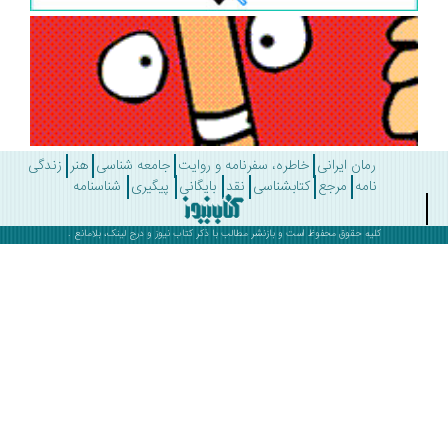
رمان ایرانی
خاطره، سفرنامه و روایت
جامعه شناسی
هنر
زندگی
نامه
مرجع
کتابشناسی
نقد
بایگانی
پیگیری
شناسنامه
کلیه حقوق محفوظ است و بازنشر مطالب با ذکر
کتاب نیوز
و درج لینک، بلامانع .