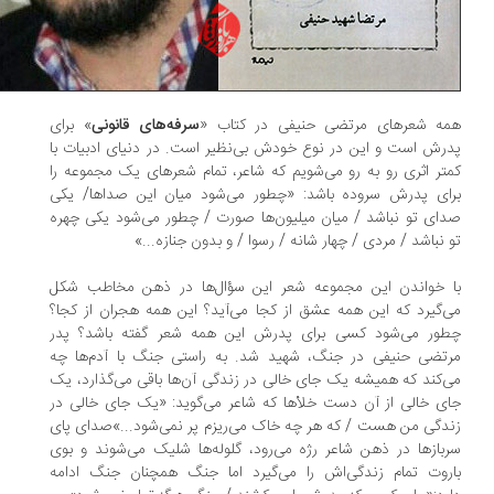
ه شعرهای مرتضی حنیفی در کتاب «
سرفه‌های قانونی
» برای
رش است و این در نوع خودش بی‌نظیر است. در دنیای ادبیات با
تر اثری رو به رو می‌شویم که شاعر، تمام شعرهای یک مجموعه را
ای پدرش سروده باشد: «چطور می‌شود میان این صداها/ یکی
ای تو نباشد / میان میلیون‌ها صورت / چطور می‌شود یکی چهره
 نباشد / مردی / چهار شانه / رسوا / و بدون جنازه...»
 خواندن این مجموعه شعر این سؤال‌ها در ذهن مخاطب شکل
‌گیرد که این همه عشق از کجا می‌آید؟ این همه هجران از کجا؟
ور می‌شود کسی برای پدرش این همه شعر گفته باشد؟ پدر
تضی حنیفی در جنگ، شهید شد. به راستی جنگ با آدم‌ها چه
‌کند که همیشه یک جای خالی در زندگی آن‌ها باقی می‌گذارد، یک
ی خالی از آن دست خلأها که شاعر می‌گوید: «یک جای خالی در
دگی من هست / که هر چه خاک می‌ریزم پر نمی‌شود...»صدای پای
بازها در ذهن شاعر رژه می‌رود، گلوله‌ها شلیک می‌شوند و بوی
روت تمام زندگی‌اش را می‌گیرد اما جنگ همچنان جنگ ادامه