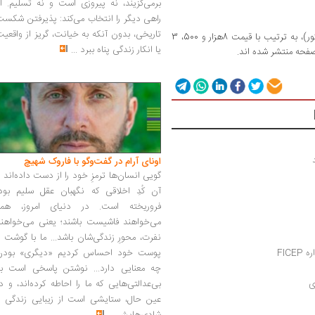
برمی‌گزیند، نه پیروزی است و نه تسلیم. ا
راهی دیگر را انتخاب می‌کند: پذیرفتن شکس
تاریخی، بدون آنکه به خیانت، گریز از واقعی
این سه کتاب در قطع وزیری، با جلد لوکس(گالینگور)، به ترتیب با قیمت 8هزار و 500، 3
یا انکار زندگی پناه ببرد
...
اونای آرام در گفت‌وگو با فاروک شهیچ‭
گویی انسان‌ها ترمزِ خود را از دست داده‌اند 
آن کُدِ اخلاقی که نگهبان عقل سلیم بود،
فروریخته است. در دنیای امروز، همه
می‌خواهند فاشیست باشند؛ یعنی می‌خواهند
نفرت، محورِ زندگی‌شان باشد... ما با گوشت 
FIC
پوست خود احساس کردیم «دیگری» بودن
چه معنایی دارد... نوشتن پاسخی است به
ی
بی‌عدالتی‌هایی که ما را احاطه کرده‌اند، و د
عین حال، ستایشی است از زیبایی زندگی و