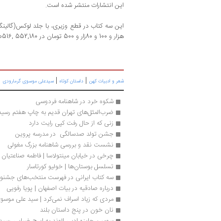
این انتشارات منتشر شده است.
هزار و 100 و 80زار و 500 تومان در 552,180 ,516صفحه منتشر شده اند.
|
|
|
شعر و ادبیات کهن
داستان کوتاه
سیدعلی موسوی گرمارودی
شکوه خرد در شاهنامه فردوسی
ضرب‌المثل‌های تهران قدیم به چاپ هفتم رسید
زنی که از حال رفت کپی رایت دارد
جشن تولد صدسالگی  در مدرسه پروین
نشست نقد و بررسی شاهنامه بزرگ مغولی
چرخی در خیابان مینتولاسا | فاطمه صناعتیان
تسلسل بوستان‌ها | خولیو کورتاسار
سه‌ کتاب ایرانی در فهرست منتخب‌های جشنواره EP
درباره صادقیه در بیات اصفهان | پویا رفویی
مردی که زیاد اسراف نمی‌کرد | سید علی موسو
نان خون در پنج داستان بلند
سومین جایزه ادبی الوند به ایرج ضیایی رسید