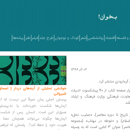
و فلسفه
اقتصاد
روانشناسی
شعر
کودک و نوجوان
طرح جلد
فیلم
طنز
ریشه‌ها
02 آذر 1388
گرمارودی منتشر کرد.
خوانشی تحلیلی از آینه‌های دردار | اسحاق
به گزارش فارس به دنبال اجرای طرح انتشار 40هزار صفحه کتاب از 40 پیشکسوت ادبیات
شیروانی
عاونت فرهنگی وزارت فرهنگ و ارشاد
پرسش اصلی رمان صرفاً این نیست که آیا
شد.
آرمان‌ها شکست خورده‌اند یا نه.پرسش
عمیق‌تر این است: انسان پس از شکست
 تاریخ تا دوره معاصر)، «صلیب نخل»
آرمان‌ها چگونه می‌تواند همچنان معنا و
سلام) و «غوطه در مهتاب» (مجموعه
هویت خود را حفظ کند؟... پاسخی که ابراهی
مقاله‌های گرمارودی در باره شعر شاعران کهن و معاصر) عنوان 3 کتابی است که به وسیله