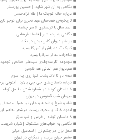
نگاهی به آن شهر شاید! | حسین پورستار
درباره خانه کوچک ما | طلا نژادحسن
تاریخچه‌ی قصه‌های عهد قجری برای نوجوانان
 صد سال با تولستوی از سر چشمه
نگاهی به زخم شیر | فاضله فراهانی
بازنشر دیوان کامل بیدل در نگاه
کمیک آماده باش از آمریکا رسید
شاهزاده مه از اسپانیا رسید
مجموعه آثار سه‌جلدی سیدعلی صالحی تجدید
هم‌دیوار هم آلمانی هم فارسی
قصه‌ دو تا لاک‌پشت تنها روی پله سوم
درباره داستان‌های جی جی بالارد | آنتونی ب
8 داستان کوتاه در  شماره شش «فصل آزما»
میهمان شب ققنوس در تهران
شاه و شیخ و شحنه و خان نیز هم! | مصطفی 
اندوه خاک یا محیط زیست در شعر معاصر ایر
8 داستان کوتاه از خرس و تب مارکز
نگاهی به خواب‌های مشکوک | شراره شریعت‌زا
فلفل بزن در چشم زن | اسماعیل امینی
«شعر جهان عرب» و دیگران در تهران