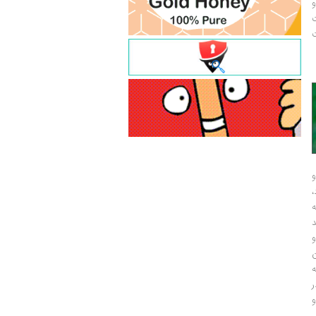
و
ت
ت
و
و
ر