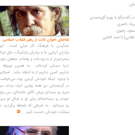
یلی
 گفت‌وگو با پوریا گل‌محمدی
ریاد ناصری
مسعود رضوی
فغانی) | احمد آفتابی
تقاضای اخوان ثالث از رهبر انقلاب اسلامی
جنگیدن با فرهنگ کار عبثی است... این
برادران آریایی ما و برادران وایکینگ، مثل اینک
سحرخیزتر از ما بوده‌اند و رفته‌اند جاهای خو
دنیا مسکن کرده‌اند... ما همین چیزها را
نداریم. کسی نداریم از ما انتقاد بکند... استالی
با وجود اینکه خودش گرجی بود، می‌خواست
در گرجستان نیز همه روسی حرف بزنند...من
میرم رو میندازم پیش آقای خامنه‌ای، من برا
خودم رو نینداخته‌ام برای تو و امثال تو میر
رو میندازم... به شرطی که شماها برگردید د
مملکت خودتان خدمت کنید
...