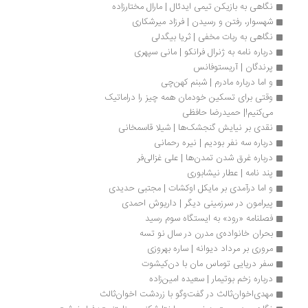
نگاهی به بازیکن تیمی ایدئال | مارال مختارزاده
شهسوار، رفتن و رسیدن | فرزاد میرشکاری
نگاهی به ربات مخفی | ثریا بیگدلی
درباره نامه به ژنرال فرانکو | مانی سپهری
پرندگان | آریستوفانس
و اما درباره مادرم | شبنم کهن‌چی
وقتی برای تسکین خودمان همه چیز را دراماتیک 
می‌کنیم!| حمیدرضا حافظی
نقدی بر نیایش گنجشک‌ها | شیلا قاسمخانی
درباره سه نفر بودیم | نیره رحمانی
درباره غرق شدن تمدن‌ها | علی غزالی‌فر
پند نامه | عطار نیشابوری
و اما درآمدی بر مایکل اوکشات | مجتبی حدیدی
پیرامون در سرزمینی دیگر | داریوش احمدی
فصلنامه «رود» به ایستگاه سوم رسید
بحران خانواده‌ی مدرن در سال نو تسه
مروری بر مرداد دیوانه | ساره بهروزی
سفر دریایی توماس مان با دن‌کیشوت
درباره زخم بوتیمار | سعیده امین‌زاده
مهدی‌اخوان‌ثالث در گفت‌وگو با زردشت اخوان‌ثالث