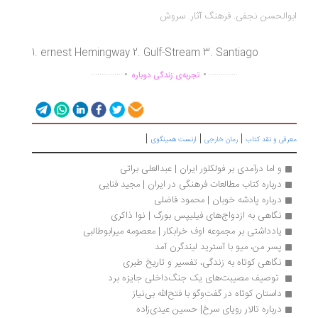
والحسن نجفی. فرهنگ آثار. سروش
1. ernest Hemingway 2. Gulf-Stream 3. Santiago
.
.
...............
..............
تجربه‌ی زندگی دوباره
|
|
|
رفی و نقد کتاب
رمان خارجی
ارنست همینگوی
و اما درآمدی بر فولکلور ایران | عبدالعلی براتی
درباره کتاب مطالعات فرهنگی در ایران | مجید فنایی
درباره پادشه خوبان | محمود فاضلی
نگاهی به ازدواج‌های فیلیپس بورگ | نوا ذاکری
یادداشتی بر مجموعه اوف خرابکار | معصومه میرابوطالبی
پسر من، میو با آسترید لیندگرن آمد
نگاهی کوتاه به زندگی، تفسیر و تاریخ طبری
 توصیف مصیبت‌های یک جنگ‌داخلی جایزه برد 
داستان کوتاه در گفت‌وگو با فتح‌الله بی‌نیاز
درباره تالار رویای سرخ| حسین عیدی‌زاده