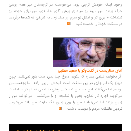
ود اینکه خودش گرجی بود، می‌خواست در گرجستان نیز همه روسی
ف بزنند...من میرم رو میندازم پیش آقای خامنه‌ای، من برای خودم رو
نداخته‌ام برای تو و امثال تو میرم رو میندازم... به شرطی که شماها برگردید
 مملکت خودتان خدمت کنید
...
ای سناریست در گفت‌وگو با سعید مطلبی
ر بخواهم فیلمی بسازم که بگویم دروغ چیز بدی است باور نمی‌کنند، چون
وغ یک امر جاری در این مملکت است. قبحش از بین رفته... ما بچه‌مسلمان
دیم. اما می‌گفتند این مسلمان نیست... وقتی به آدمی که در کار سینماست
‌گویند اجازه کار نداری، یعنی با شکنجه او را می‌کشند... می‌توانند من را
ین بزنند اما نمی‌توانند من را روی زمین نگه دارند، من بلند می‌شوم...
دین عاشقانه مردم را دوست داشت
...