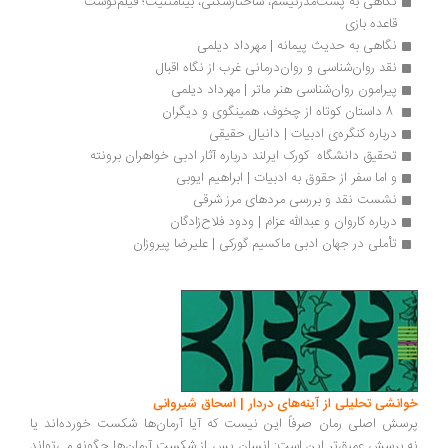
نگاهی به پست‌مدرنیسم، ساختارشکنی، بینامتنیت؛ فیلم‌نوشت 
قاعده بازی
نگاهی به حدیث پیمانه | مهرداد دیلمی
نقد روان‌شناسی و روان‌درمانی غرب از نگاه اقبال 
پیرامون روان‌شناسی هنر ماتر | مهرداد دیلمی
 8 داستان کوتاه از چخوف، همینگوی و دیگران 
درباره کنگره‌ی ادبیات | دانیال حقیقی
تحقیق دانشگاه  کورک ایرلند درباره آثار ادبی خواهران برونته
و اما سفر از حقوق به ادبیات | ابراهیم ایوبی 
نشست نقد و بررسی مردهای مرز شرقی
درباره کاروان و عبدالله عزام | ودود فلاح‌زادگان
تأملی در جهان ادبی ماکسیم گورکی | علیرضا پیروزان
انشی تحلیلی از آینه‌های دردار | اسحاق شیروانی
سش اصلی رمان صرفاً این نیست که آیا آرمان‌ها شکست خورده‌اند یا
.پرسش عمیق‌تر این است: انسان پس از شکست آرمان‌ها چگونه می‌تواند