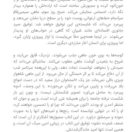
ن‌آلود کرده و مجبورش ساخته است که اراده‌اش را همواره بیدار
ه دارد، احساس ستایش می‌کند. صبح روز سوم، ماهی سیمین‌فامْ
انجام خط‌های ارغوانی پوست خود را بر سطح دریا نشان می‌دهد و
رمرد می‌داند که شایسته‌ی این توفیق خواهد شد: توفیق صیدِ
نوری افسانه‌ای مانند شیران که گاهی در خواب‌های او پدیدار
‌شوند. در اینجا همه‌چیز حقاً می‌بایست با آواز پیروزی پایان گیرد،
ا پیروزی برای انسان آغاز مبارزه‌ی دیگری است.
سه‌ها به بوی خون ماهی جلب می‌شوند، نزدیک قایق می‌آیند و
وع به بلعیدن گوشت ماهی مغلوب می‌کنند. سانتیاگو می‌داند که
دش را نخواهد توانست نجات دهد، ولی با این‌همه سرتاسر شب
 آن دفاع می‌کند تا بر اثر خستگی از حال می‌رود. از این ماهی شاهوار
زی باقی نمی‌ماند جز یک «استخوان دراز سفید که در دست امواج
لا می‌رفت و پایین می‌آمد و تکان می‌خورد». با این وصف، آنچه
رمرد به ساحل می‌آورد تصویر شکستش نیست. و چون زیر بار
ست نرفته جامعه را برای همیشه غنی کرده است، و پیر و جوان که
تظر آمدن او بودند اکنون می‌دانند که چرا او را تحسین خواهند کرد؛
 را که در تنهایی توانسته است رنج‌ها و امیدهای آنها را به صورت
ونه و سرمشق درآورد. در این کتاب سمبول‌ها آشکارتر از آن است که
ف شمرده نشود؛ توفیق این کتاب در زیبایی ادبی سبک آن است، و
ین است تنها امیدِ ماندگارشدنش.