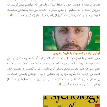
چنان معنا و هویت خود را حفظ کند؟... پاسخی که ابراهیم برمی‌گزیند، نه
روزی است و نه تسلیم. او راهی دیگر را انتخاب می‌کند: پذیرفتن شکست
ریخی، بدون آنکه به خیانت، گریز از واقعیت یا انکار زندگی پناه ببرد
...
ونای آرام در گفت‌وگو با فاروک شهیچ
یی انسان‌ها ترمزِ خود را از دست داده‌اند و آن کُدِ اخلاقی که نگهبان عقل
یم بود، فروریخته است. در دنیای امروز، همه می‌خواهند فاشیست باشند؛
نی می‌خواهند نفرت، محورِ زندگی‌شان باشد... ما با گوشت و پوست خود
ساس کردیم «دیگری» بودن چه معنایی دارد... نوشتن پاسخی است به
‌عدالتی‌هایی که ما را احاطه کرده‌اند، و در عین حال، ستایشی است از
بایی زندگی و شادی‌هایش
...