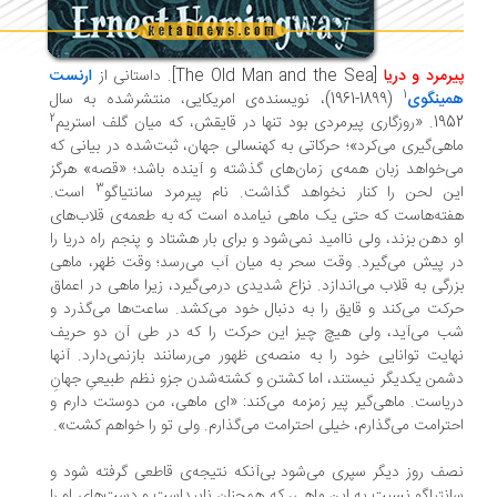
رمرد و دریا
[The Old Man and the Sea]. داستانی از
ارنست
1
مینگوی
(1899-1961)، نویسنده‌ی امریکایی، منتشرشده به سال
2
یرمردی بود تنها در قایقش، که میان گلف استریم
هی‌گیری می‌کرد»؛ حرکاتی به کهنسالی جهان، ثبت‌شده در بیانی که
‌خواهد زبان همه‌ی زمان‌های گذشته و آینده باشد؛ «قصه» هرگز
3
ن لحن را کنار نخواهد گذاشت. نام پیرمرد سانتیاگو
است.
ته‌هاست که حتی یک ماهی نیامده است که به طعمه‌ی قلاب‌های
 دهن بزند، ولی ناامید نمی‌شود و برای بار هشتاد و پنجم راه دریا را
 پیش می‌گیرد. وقت سحر به میان آب می‌رسد؛ وقت ظهر، ماهی
رگی به قلاب می‌اندازد. نزاع شدیدی درمی‌گیرد، زیرا ماهی در اعماق
کت می‌کند و قایق را به دنبال خود می‌کشد. ساعت‌ها می‌گذرد و
 می‌آید، ولی هیچ چیز این حرکت را که در طی آن دو حریف
ایت توانایی خود را به منصه‌ی ظهور می‌رسانند بازنمی‌دارد. آنها
من یکدیگر نیستند، اما کشتن و کشته‌شدن جزو نظم طبیعیِ جهانِ
یاست. ماهی‌گیر پیر زمزمه می‌کند: «ای ماهی، من دوستت دارم و
ترامت می‌گذارم، خیلی احترامت می‌گذارم. ولی تو را خواهم کشت».
ف روز دیگر سپری می‌شود بی‌آنکه نتیجه‌ی قاطعی گرفته شود و
نتیاگو نسبت به این ماهی، که همچنان ناپیداست و دست‌های او را