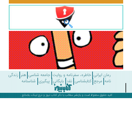
رمان ایرانی
خاطره، سفرنامه و روایت
جامعه شناسی
هنر
زندگی
نامه
مرجع
کتابشناسی
نقد
بایگانی
پیگیری
شناسنامه
کلیه حقوق محفوظ است و بازنشر مطالب با ذکر
کتاب نیوز
و درج لینک، بلامانع .