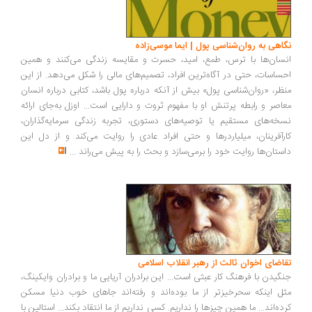
اهی به روان‌شناسی پول | ایما موسی‌زاده
سان‌ها با ترس، طمع، امید، حسرت و مقایسه زندگی می‌کنند و همین
ساسات، حتی در آگاه‌ترین افراد، تصمیم‌های مالی را شکل می‌دهد. از این
ظر، «روان‌شناسی پول» بیش از آنکه درباره پول باشد، کتابی درباره انسان
اصر و رابطه پرتنش او با مفهوم ثروت و دارایی است... اوزل به‌جای ارائه
خه‌های مستقیم یا توصیه‌های دستوری، تجربه زندگی سرمایه‌گذاران،
رآفرینان، میلیاردرها و حتی افراد عادی را روایت می‌کند و از دل این
ستان‌ها روایت خود را برمی‌سازد و بحث را به پیش می‌راند
...
اضای اخوان ثالث از رهبر انقلاب اسلامی
گیدن با فرهنگ کار عبثی است... این برادران آریایی ما و برادران وایکینگ،
ل اینکه سحرخیزتر از ما بوده‌اند و رفته‌اند جاهای خوب دنیا مسکن
ده‌اند... ما همین چیزها را نداریم. کسی نداریم از ما انتقاد بکند... استالین با