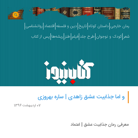
ان خارجی
داستان کوتاه
تاریخ
دین و فلسفه
اقتصاد
روانشناسی
ر
کودک و نوجوان
طرح جلد
فیلم
طنز
ریشه‌ها
پس از کتاب
و اما جذابیت عشق زاهدی | ساره بهروزی
07 اردیبهشت 1396
رفی رمان جذابیت عشق | اعتماد