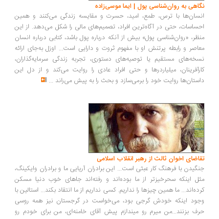
اهی به روان‌شناسی پول | ایما موسی‌زاده
سان‌ها با ترس، طمع، امید، حسرت و مقایسه زندگی می‌کنند و همین
ساسات، حتی در آگاه‌ترین افراد، تصمیم‌های مالی را شکل می‌دهد. از این
ظر، «روان‌شناسی پول» بیش از آنکه درباره پول باشد، کتابی درباره انسان
اصر و رابطه پرتنش او با مفهوم ثروت و دارایی است... اوزل به‌جای ارائه
خه‌های مستقیم یا توصیه‌های دستوری، تجربه زندگی سرمایه‌گذاران،
رآفرینان، میلیاردرها و حتی افراد عادی را روایت می‌کند و از دل این
ستان‌ها روایت خود را برمی‌سازد و بحث را به پیش می‌راند
...
اضای اخوان ثالث از رهبر انقلاب اسلامی
گیدن با فرهنگ کار عبثی است... این برادران آریایی ما و برادران وایکینگ،
ل اینکه سحرخیزتر از ما بوده‌اند و رفته‌اند جاهای خوب دنیا مسکن
ده‌اند... ما همین چیزها را نداریم. کسی نداریم از ما انتقاد بکند... استالین با
ود اینکه خودش گرجی بود، می‌خواست در گرجستان نیز همه روسی
ف بزنند...من میرم رو میندازم پیش آقای خامنه‌ای، من برای خودم رو