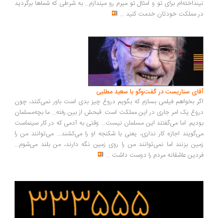
نداخته‌ام برای تو و امثال تو میرم رو میندازم... به شرطی که شماها برگردید
 مملکت خودتان خدمت کنید
...
ای سناریست در گفت‌وگو با سعید مطلبی
ر بخواهم فیلمی بسازم که بگویم دروغ چیز بدی است باور نمی‌کنند، چون
وغ یک امر جاری در این مملکت است. قبحش از بین رفته... ما بچه‌مسلمان
دیم. اما می‌گفتند این مسلمان نیست... وقتی به آدمی که در کار سینماست
‌گویند اجازه کار نداری، یعنی با شکنجه او را می‌کشند... می‌توانند من را
ین بزنند اما نمی‌توانند من را روی زمین نگه دارند، من بلند می‌شوم...
دین عاشقانه مردم را دوست داشت
...