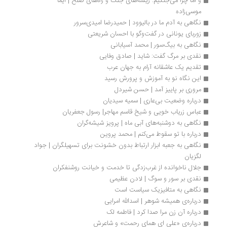
و اما چرا می‌جنگیم: ریشه‌های جنگ و راه‌های صلح | ایما 
موسی‌زاده 
نگاهی به آدم ما در بالیوود | حمیدرضا امیدی‌سرور
زوربای یونانی در گفت‌وگو با احسان شریعتی
نگاهی به بیگ­‌سور | محمد آسیابانی
نقدی بر مرگ گفت: شاید | صادق وفایی
تقدیم یک عاشقانه آرام به جهان عرب 
این نگاه نو به آموزش و پرورش رسید
مروری بر پاییز آمد | حسن شیردل
درباره وضعیت بی‌عاری | سمیه سیدیان
عباس زریاب خویی و شیخ قاسم مهاجر| رسول جعفریان
نگاهی به دوشنبه‌های آبی ماه | پرویز شیشه‌گران
درباره با تو سقوط می‌کنم | محمد پروین
نگاهی به جعبه ابزار ارتباط بدون خشونت برای تسهیلگران | جواد 
لگزیان
جلال ناخوانده از غرب‌زدگی تا خدمت و خیانت روشنفکران
نقدی بر سور و سوگ | لادن عظیمی
نگاهی به متافیزیک سیاست است
درباره‌‌ی همیشه شوهر | اسدالله امرایی
درباره آن زن مرا صدا کرد | فاطمه لک
درباره‌ی «علی ای همای رحمت» و شاعرش