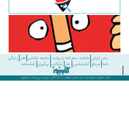
رمان ایرانی
خاطره، سفرنامه و روایت
جامعه شناسی
هنر
زندگی
نامه
مرجع
کتابشناسی
نقد
بایگانی
پیگیری
شناسنامه
کلیه حقوق محفوظ است و بازنشر مطالب با ذکر
کتاب نیوز
و درج لینک، بلامانع .