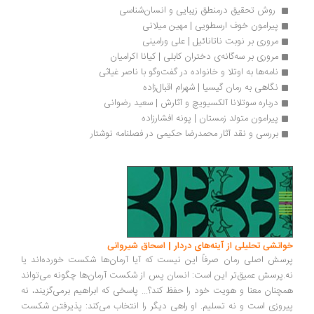
 روش تحقیق درمنطق زیبایی و انسان‌شناسی 
پیرامون خوف ارسطویی | مهین میلانی
مروری بر نوبت ناتانائیل | علی ورامینی
مروری بر سه‌گانه‌ی دختران کابلی | کیانا اکرامیان
نامه‌ها به اوتلا و خانواده در گفت‌وگو با ناصر غیاثی
نگاهی به رمان گیسیا | شهرام اقبال‌زاده
درباره سوتلانا آلکسيويچ و آثارش | سعید رضوانی
پیرامون متولد زمستان | پونه افشارزاده
بررسی و نقد آثار محمدرضا حکیمی در فصلنامه نوشتار
انشی تحلیلی از آینه‌های دردار | اسحاق شیروانی
سش اصلی رمان صرفاً این نیست که آیا آرمان‌ها شکست خورده‌اند یا
.پرسش عمیق‌تر این است: انسان پس از شکست آرمان‌ها چگونه می‌تواند
چنان معنا و هویت خود را حفظ کند؟... پاسخی که ابراهیم برمی‌گزیند، نه
روزی است و نه تسلیم. او راهی دیگر را انتخاب می‌کند: پذیرفتن شکست