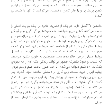
‌کرد. اگرچه فکرش هیچ نظم وترتیبی نداشت و آنقدر از جریان
یعی فعالیت مغز فاصله داشت که به زحمت می‌شد عمل غیر ارادی
ن پریشان او را فکر کردن دانست. می‌کوشید تا آنها را شناسایی
د.»
داستان 32فصل دارد. هر یک از فصل‌ها علاوه بر اینکه روایت اصلی را
ظ می‌کنند گاهی برای خواننده شخصیت‌های گوناگون و چگونگی
دیشه‌شان را نیز روایت می‌کند. برای نمونه در فصل دوازدهم طی
 گفت‌وگو بین راوی و فرهمند و مفتون و دیگران خواننده درگیر
ابط خانوادگی هر کدام از شخصیت‌ها می‌شود. این گفت‌وگو که به
ر عمد در روایت گنجانده شده بیشتر بازتاب نظریه‌ها و تحلیل
ابط متزلزل برخی خانواده‌هاست. همچنین به خوبی نشان می‌دهد
 قدرت و نفوذ یکطرفه چطور می‌تواند زندگی یک آدم را به نابودی
شاند. «داشتم دیوانه می‌شدم. تا حد جنون تحت ظلم وستم بودم.
لبد این را می‌دانست، ولی کاری از دستش ساخته نبود. قدرت پدر
 من بی‌نهایت از نفوذ او بیشتر بود. به این ترتیب من...» دکتر
ت: «اگر اشتباه نکنم آقای فرهمند می‌خواهد بگوید دو نفر ازدواج
‌کنند و با گذشت زمان، مرد شروع به تکامل و دست کم تغییر
‌کند و...» رمان جذابیت عشق یک درهم تنیدگی عاطفی پرکشش
ت. سرنوشت فراق‌های بعد از عشق و همچنین عشق‌های بعد از
اق.