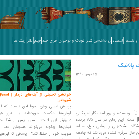
و فلسفه
اقتصاد
روانشناسی
شعر
کودک و نوجوان
طرح جلد
فیلم
طنز
ریشه‌ها
 پالانیک
25 بهمن 1390
خوانشی تحلیلی از آینه‌های دردار | اسحاق
شیروانی
پرسش اصلی رمان صرفاً این نیست که آیا
[Chuck Palahniuk] نویسنده و روزنامه نگار امریکایی
آرمان‌ها شکست خورده‌اند یا نه.پرسش
» [Fight Club] است. این رمان در سال ۱۹۹۷ برنده
عمیق‌تر این است: انسان پس از شکست
اشگاه مشت‌زنی را رمانی تلخ، سیاه،
آرمان‌ها چگونه می‌تواند همچنان معنا و
ن حال سرگرم کننده می‌دانند که جامعه
هویت خود را حفظ کند؟... پاسخی که ابراهی