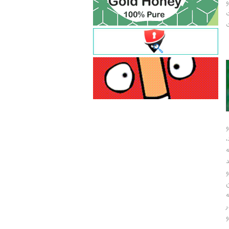
و
ت
ت
و
و
ر