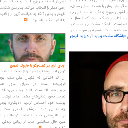
ی برای رهایی از زندگی یکنواخت. رمان
برمی‌گزیند، نه پیروزی است و نه تسلیم. ا
ه قهرمان رمان را هم به معنای مجازی
راهی دیگر را انتخاب می‌کند: پذیرفتن شکس
در آشوبی مهوع زندگی به مرحله‌یی بی
تاریخی، بدون آنکه به خیانت، گریز از واقعی
ن کتاب پالانیک است که امسال با
یا انکار زندگی پناه ببرد
...
شده است. باشگاه مشت‌زنی نخستین
جمه شده است، همچنین سومین اثر،
 «
باشگاه مشت زنی
»
اثر
دیوید فینچر
اونای آرام در گفت‌وگو با فاروک شهیچ‭
گویی انسان‌ها ترمزِ خود را از دست داده‌اند 
آن کُدِ اخلاقی که نگهبان عقل سلیم بود،
فروریخته است. در دنیای امروز، همه
می‌خواهند فاشیست باشند؛ یعنی می‌خواهند
نفرت، محورِ زندگی‌شان باشد... ما با گوشت 
پوست خود احساس کردیم «دیگری» بودن
چه معنایی دارد... نوشتن پاسخی است به
بی‌عدالتی‌هایی که ما را احاطه کرده‌اند، و د
عین حال، ستایشی است از زیبایی زندگی و