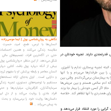
شادی‌هایش
...
نگاهی به روان‌شناسی پول | ایما موسی‌زاده
انسان‌ها با ترس، طمع، امید، حسرت و
مقایسه زندگی می‌کنند و همین احساسات،
قدرتمندی دارند. تجربه خودتان در
حتی در آگاه‌ترین افراد، تصمیم‌های مالی ر
شکل می‌دهد. از این منظر، «روان‌شناسی پول
بیش از آنکه درباره پول باشد، کتابی دربار
البته تجربه پرستاری ندارم یا آشپزی.
انسان معاصر و رابطه پرتنش او با مفهوم ثرو
ا بین طرفدارها می‌بردم و با آنها
و دارایی است... اوزل به‌جای ارائه نسخه‌ها
 به بیمارستان برمی‌گرداندم. وقتی بین
مستقیم یا توصیه‌های دستوری، تجربه زندگی
ه آدم سالمی هستم و بین مریض‌ها
 حالا اگر کسی خودش را بیمار جا بزند
سرمایه‌گذاران، کارآفرینان، میلیاردرها و حت
ای همدردی با آنها تظاهر کند. خلاصه
افراد عادی را روایت می‌کند و از دل این
داستان‌ها روایت خود را برمی‌سازد و بحث ر
به پیش می‌راند
...
رایی را مورد انتقاد قرار می‌دهد و