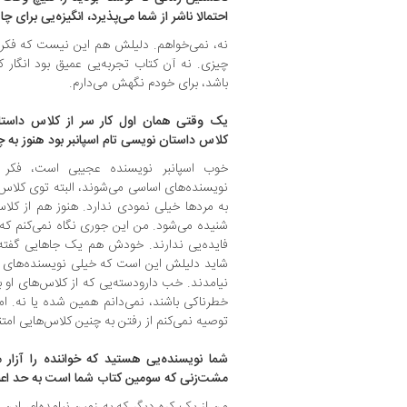
احتمالا ناشر از شما می‌پذیرد، انگیزه‌یی برای 
نه، نمی‌خواهم. دلیلش هم این نیست که فکر 
چیزی. نه آن کتاب تجربه‌یی عمیق بود انگار 
باشد، برای خودم نگهش می‌دارم.
یک وقتی همان اول کار سر از کلاس داستان 
کلاس داستان نویسی تام اسپانبر بود هنوز به چ
خوب اسپانبر نویسنده عجیبی است، فکر 
نویسنده‌های اساسی می‌شوند، البته توی کلاس
به مردها خیلی نمودی ندارد. هنوز هم از کلاس
شنیده می‌شود. من این جوری نگاه نمی‌کنم که 
فایده‌یی ندارند. خودش هم یک جاهایی گفته 
شاید دلیلش این است که خیلی نویسنده‌های با
نیامدند. خب دارودسته‌یی که از کلاس‌های او ب
خطرناکی باشند، نمی‌دانم همین شده یا نه. ا
توصیه نمی‌کنم از رفتن به چنین کلاس‌هایی امتن
شما نویسنده‌یی هستید که خواننده را آزار م
مشت‌زنی که سومین کتاب شما است به حد اعل
من از یک کره دیگر که به زمین نیامده‌ام، این 