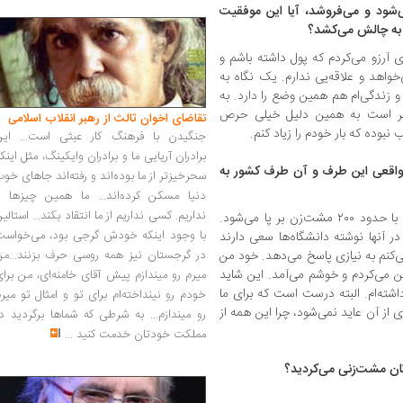
ی‌شود و می‌فروشد، آیا این موفقیت
و به چالش می‌کشد؟
آرزو می‌کردم که پول داشته باشم و
خواهد و علاقه‌یی ندارم. یک نگاه به
 و زندگی‌ام هم همین وضع را دارد. به
خاطر است به همین دلیل خیلی حرص
تقاضای اخوان ثالث از رهبر انقلاب اسلامی
نبوده که بار خودم را زیاد کنم.
جنگیدن با فرهنگ کار عبثی است... این
برادران آریایی ما و برادران وایکینگ، مثل اینک
واقعی این طرف و آن طرف کشور به
سحرخیزتر از ما بوده‌اند و رفته‌اند جاهای خو
دنیا مسکن کرده‌اند... ما همین چیزها را
نداریم. کسی نداریم از ما انتقاد بکند... استالی
گاهی می‌شنوم که باشگاه‌های مشت‌زنی بزرگی با حدود ۲۰۰ مشت‌زن بر پا می‌شود.
با وجود اینکه خودش گرجی بود، می‌خواست
در آنها نوشته دانشگاه‌ها سعی دارند
کنم به نیازی پاسخ می‌دهد. خود من
در گرجستان نیز همه روسی حرف بزنند...من
ین می‌کردم و خوشم می‌آمد. این شاید
میرم رو میندازم پیش آقای خامنه‌ای، من برا
شته‌ام. البته درست است که برای ما
خودم رو نینداخته‌ام برای تو و امثال تو میر
ی از آن عاید نمی‌شود، چرا این همه از
رو میندازم... به شرطی که شماها برگردید د
مملکت خودتان خدمت کنید
...
تان مشت‌زنی می‌کردید؟