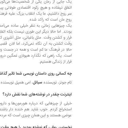
یک جایی از رمان یکی از شخصیت‌ها می‌گوی
اتفاق نیفتاده و هیچ رکود اقتصادی طولانی پ
سر روح داشتیم، ما یک انقلاب بزرگ علیه فرهن
روح مان است که راکد شده.
یک چیزهایی زمانی به نظر خیلی ساده می‌آمدن
بودند. اما حالا دیگر این طوری نیست بلکه اتفا
فرار و کشتن وقت. مثل باغبانی، مثل آشپزی 
وقت کشتن به آن نگاه نمی‌کرد، اما الان قض
حالا در فرهنگ ما کم است و همه در جست 
است. یک راهی که نگذارد هیولای غمگین درون 
فرار از زندگی هستیم.
چه کسانی روی داستان نویسی شما تاثیر گذاشت
تام جونز، نویسنده
سیاتل
، امی همپل نویسنده
اینترنت چقدر در نوشته‌های شما نقش دارد؟
خیلی از چیزهایی که درباره هورمون‌ها و دارو
استخراج کردم. خوب شاید هم خنده دار باشند ا
عوضی هستند و این همان چیزی است که مردم در
نخستین رمانی که نوشته بودید را هیچ وقت به