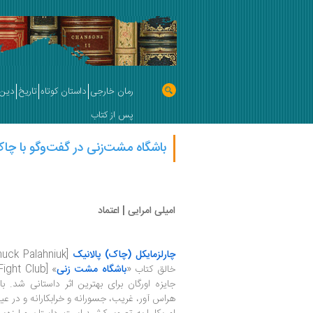
رمان خارجی
داستان کوتاه
تاریخ
دین 
پس از کتاب
باشگاه مشت‌زنی در گفت‌وگو با چاک
امیلی امرایی | اعتماد
چارلزمایکل (چاک) پالانیک
خالق کتاب «
باشگاه مشت زنی
جایزه اورگان برای بهترین اثر داستانی شد. ب
هراس آور، غریب، جسورانه و خرابکارانه و در عی