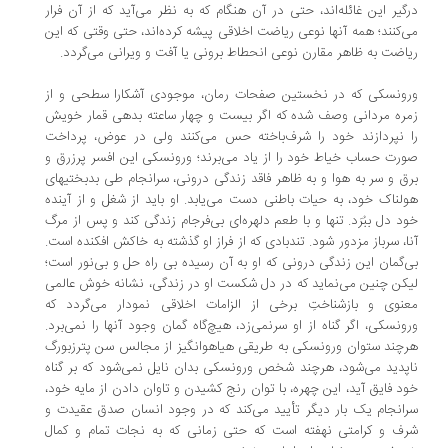
گیر این غائله‌اند، حتی در آن هنگام که به نظر می‌آید که از آن فرار
‌کنند؛ همه آنها نوعی ریاضت اخلاقی پیشه کرده‌اند، حتی وقتی که این
اضت به ظاهر مقارن نوعی انحطاط برونی یا آفت و ویرانی می‌گردد.
ونسکی که در نخستین صفحات رمان، موجودی آشکارا سطحی و از
ره مردانی وصف شده که اگر بیست و چهار ساعته بدهی قمار خویش
 نپردازند خود را شرف‌باخته حس می‌کنند ولی در عوض، پرداخت
رت حساب خیاط خود را از یاد می‌برند؛ ورونسکی این افسر پرزرق و
ق و سر به هوا و به ظاهر فاقد زندگی درونی، سرانجام طی بدبختیهای
لناک خود، به حیات باطنی دست می‌یابد. او باید از شغل و از آینده
د دل ببُرَد. تنها و با طعم دلهره‌ای بی‌فرجام زندگی کند و پس از مرگ
ا، سرباز مزدور‌ شود. تندبادی که از فراز او گذشته به خاکش افکنده است.
‌گمان این زندگی درونی که او به آن رسیده بی‌ راه حل و بی‌نور است؛
کن چنین می‌نماید که در دل شکست او در زندگی، نشانه خوش عالمی
نوی و بازشناختِ برخی از الزامات اخلاقی نمودار می‌گردد که
ونسکی، اگر گناه از او سرنمی‌زد، هیچ‌گاه گمان وجود آنها را نمی‌برد.
چند ستوان ورونسکی به طریقی هیاهوانگیز از مجالس سن پترزبورگ
پدید می‌شود، هرچند شخص ورونسکی بدان نایل نمی‌شود که بر گناه
د فایق آید، این چهره، با توان رنج کشیدن و تاوان دادن از مایه خود،
انجام یک بار دیگر تأیید می‌کند که در وجود انسان صدق عقیدت و
ف و کرامتی نهفته است که حتی زمانی که به نجات تمام و کمال