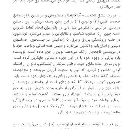
فیت دوپهلوی زندگی هدر رفته او پایان می‌بخشد؛ وی خود را به زیر
ار می‌اندازد.
آنا کارنینا
 موازات عشق ناخجسته
و معشوقش و در تباین با آن، عشق
خجسته کیتی (3) و لوین (4) در این رمان وصف می‌شود. این داستان
 بادی امر فرعی به نظر می‌رسد، ولی در واقع برای ایجاد تعادل ضروری
ت، چون ارائه متناوب شباهتها و تقابلهایی را میسر می‌سازد. تولستوی،
 جنب ورونسکی پرزرق و برق، که زندگیش در جستجوی احساسهای
پذیر و آسان‌یاب و آتشین می‌گذرد و سپس همه آسانی و راحت خود را
 بن‌بستی فاجعه‌بار از کف می‌دهد، لوین را جای داده است. نویسنده
ره بزرگی از وجود خود را در این چهره داستانی جایگزین کرده است.
ین مردی است دارای حیات باطنی سرشار از کشمکش، ناتوان از اعتماد
دن، خشن و ترشرو، که نیاز به محبت آزارش می‌دهد و مع‌الوصف
تعد آنکه، اندک اندک به همدلی واقعی با همنوعان خود دست یابد.
چنین، کیتی، برخلاف آنا -که جلوه‌ای است از جامعه‌ای بهره‌مند از
ف ذوق ولی ناتوان از فرا رفتن از دایره وجود خویش چون به حق
د را بی‌نظیر می‌داند- نمودگار زنی است با ذهنیت سالم و مستعد
ضای توقعات مرد و درک آنها به طور کاملاً طبیعی، در پرتو فرزانگی
یزی؛ و هم قادر به اعتلا از درجه سادگی کودکانه و نیل به زندگی جدی
لمندان، بی از دست دادن جاذبه زنانگی.
این تابلو با توصیف خانواده اوبلونسکی (5) کامل می‌گردد که بین