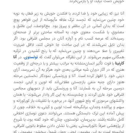
یش دست نیابد، او را بازمی‌خرند.
ا نیز، که زیبایی خود را فدا کرده، با افکندن خویش به زیر قطار، به نوبه
د چنین می‌نماید که تجسد ترک علاقه مأیوسانه از این ظواهر پوچ
ت که بدان آسانی در آن مظفر و پیروز بود. مع‌الوصف، این عاشق و
شوق، با شکست معنوی خود، به آستانه ساحتی برتر از صحنه‌ای
یده‌اند که عرصه کسب نام و آوازه آنان در مجلس اشرافی بود. اگر
ان نایل نمی‌شدند که در این ساحت جا خوش کنند، لااقل ضرورت
ییری را صلا می‌دهند و چنین می‌نماید که با رنج کشیدن در تزکیه
آنا
گانی سهیم می‌شوند. از این نظرگاه می‌توان گفت که
تولستوی
، در
رنینا
با قوت تأثیر انسان‌منشانه به مراتب بیشتر و با درجه‌ای از واقعیت
ری که در آثار دوران شبه عرفانی بعدی خود هرگز به آن نمی‌رسد، آرای
نی خود را اظهار کرده است. آنا و ورونسکی نمودگار نخستین مرحله
وز دارای جنبه منفی بازجستی عقلانی‌اند که لوین و کیتی تجسد
مین مرحله آن به شمارند: آنا و ورونسکی باید از دعویهای مجالس
رافی خود عاری گردند و چشم‌بسته، به این کار وادار می‌شوند- با همان
کنشهای مرموزی که ولع شهوی آنها، در برخورد با تلقینات باز کورکورانه و
هم و پراکنده وجدان، برانگیخته است؛ لوین و کیتی، به خلاف، چون از
ش آماده این ترک دلبستگی هستند، می‌توانند دعوی نوسازی اخلاقی
مل داشته باشند. بدین‌سان، تولستوی، چنان که خود گفته بود، با شروع
 پژوهشی صرفاً ناتورالیستی، یعنی با نشان دادن سقوط بانویی اشرافی،
انسته است به این مضمون لحنی جهان شمول ببخشد- مضمونی که