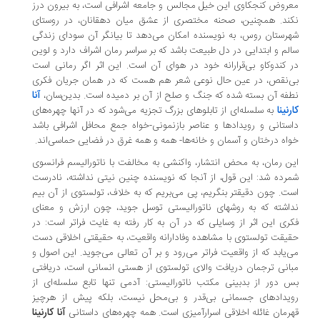
روض کنجکاوی این خیل مجالس و جامعه اشرافی است، به بیرون درز
ند. همچنین، صحنه مختصری از عشق میان دهقانان، در روستای
رستان روس، به نویسنده امکان می‌دهد تا بیانگر آن سودای زندگی
لم و ابتدایی در دل طبیعت باشد که بر سراسر رمان اشراف دارد و لوین
 کندوکاو بی‌قرارانه خود در هوای آن است. این اثر اگر رمانی است
‌نقص، در عین حال نوعی شعر هم هست که در همان جریان فکری
آنا
فه آن بسته شده که جنگ و صلح از آن بر دمیده است. بدین‌سان،
رنینا
به سلسله‌ای از تابلوهای بزرگ تجزیه می‌شود که در آنها چهره‌های
ستانی و رویدادها و عناصر بازنمونی-خواه جمع محافل اشرافی باشد
اه درختان و آسمان و خانه‌ها- همه و همه غرق در فضایی حماسی‌اند.
ن رمان، به محض انتشار، واکنشی به مخالفت با ناتورالیسم فرانسوی
رده شد: این قول، از آنجا که نویسنده چنین نیتی نداشته، نادرست
ت. چون دقیقتر بنگریم، پی می‌بریم که به خلاف، تولستوی از آن بیم
اشته که به روشهای ناتورالیستی توسل جوید، چون ارزش و معنای
ری این اثر از وسایلی که در آن به کار رفته به غایت فراتر است: در
یقت تولستوی با مشاهده وفادارانه واقعیت، به حقیقتی اخلاقی دست
‌یابد که از واقعیت فراتر می‌رود و بر آن تعالی می‌جوید. این اصول و
انی ترجمان دریافت والای تولستوی از هستی انسانی است، دریافتی
 دور از بدبینی مکتب ناتورالیستی: آدمی تنها تابع سلسله‌ای از
یدادهای جسمانی بی‌قدر و بی‌محل نیست، بلکه پیش از هرچیز
آنا کارنینا
رمان غائله اخلاقی اسرارآمیزی است. همه چهره‌های داستانی