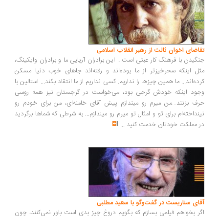
اضای اخوان ثالث از رهبر انقلاب اسلامی
گیدن با فرهنگ کار عبثی است... این برادران آریایی ما و برادران وایکینگ،
ل اینکه سحرخیزتر از ما بوده‌اند و رفته‌اند جاهای خوب دنیا مسکن
ده‌اند... ما همین چیزها را نداریم. کسی نداریم از ما انتقاد بکند... استالین با
ود اینکه خودش گرجی بود، می‌خواست در گرجستان نیز همه روسی
ف بزنند...من میرم رو میندازم پیش آقای خامنه‌ای، من برای خودم رو
نداخته‌ام برای تو و امثال تو میرم رو میندازم... به شرطی که شماها برگردید
 مملکت خودتان خدمت کنید
...
ای سناریست در گفت‌وگو با سعید مطلبی
ر بخواهم فیلمی بسازم که بگویم دروغ چیز بدی است باور نمی‌کنند، چون