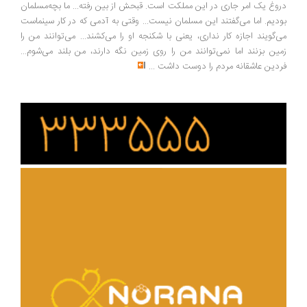
وغ یک امر جاری در این مملکت است. قبحش از بین رفته... ما بچه‌مسلمان
دیم. اما می‌گفتند این مسلمان نیست... وقتی به آدمی که در کار سینماست
‌گویند اجازه کار نداری، یعنی با شکنجه او را می‌کشند... می‌توانند من را
ین بزنند اما نمی‌توانند من را روی زمین نگه دارند، من بلند می‌شوم...
دین عاشقانه مردم را دوست داشت
...