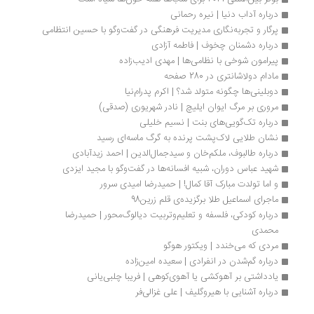
درباره آداب دنیا | نیره رحمانی
پرگار و تجربه‌نگاری مدیریت فرهنگی در گفت‌وگو با حسین انتظامی
درباره دشمنان چخوف | فاطمه آزادی
پیرامون شوخی با نظامی‌ها | مهدی ادیب‌زاده
مادام دولاشانتری در 280 صفحه
دوبلینی‌ها چگونه متولد شد؟ | اکرم پدرام‌نیا
مروری بر مرگ ایوان ایلیچ | نادر شهریوری (صدقی)
درباره تک‌گویی‌های بنت | نسیم خلیلی
نشان طلایی لاک‌پشت پرنده به گرگ ماسه‌ای رسید
درباره طالبوف، ملکم‌خان و سیدجمال‌الدین | احمد زیدآبادی
شهید عباس دوران، شبیه افسانه‌ها در گفت‌وگو با مجید ایزدی
و اما تولدت مبارک آقا کمال! | حمیدرضا امیدی سرور
ماجرای اسماعیل طلا برگزیده‌ی قلم زرین98
درباره کودکی، فلسفه و تعلیم‌وتربیت دیالوگ‌محور | حمیدرضا 
محمدی
مردی که می‌خندد | ویکتور هوگو
درباره گم‌شدن در انفرادی | سعیده امین‌زاده
یادداشتی بر آهوکشی‌ یا آهوی‌کوهی | فریبا چلبی‌یانی
درباره آشنایی با هیروگلیف | علی غزالی‌فر