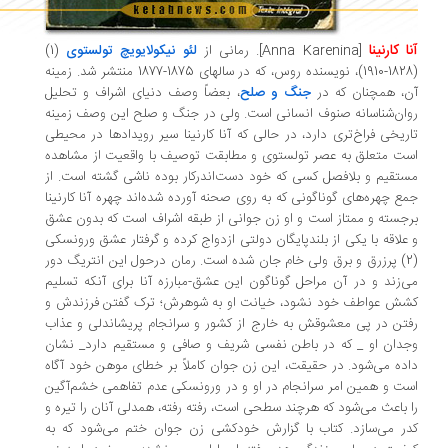
ا کارنینا
[Anna Karenina]
. رمانی از
لئو نیکولایویچ تولستوی
(1)
(1828-1910)، نویسنده روس، که در سالهای 1875-1877 منتشر شد. زمینه
، همچنان که در
جنگ و صلح
، بعضاً وصف دنیای اشراف و تحلیل
ان‌شناسانه صنوف انسانی است. ولی در جنگ و صلح این وصف زمینه
ریخی فراخ‌تری دارد، در حالی که آنا کارنینا سیر رویدادها در محیطی
ت متعلق به عصر تولستوی و مطابقت توصیف با واقعیت از مشاهده
تقیم و بلافصل کسی که خود دست‌اندرکار بوده ناشی گشته است. از
ع چهره‌های گوناگونی که به روی صحنه آورده شده‌اند چهره آنا کارنینا
جسته و ممتاز است و او زن جوانی از طبقه اشراف است که بدون عشق
علاقه با یکی از بلندپایگان دولتی ازدواج کرده و گرفتار عشق ورونسکی
(2) پرزرق و برق ولی خام جان شده است. رمان درحول این انتریگ دور
‌زند و در آن مراحل گوناگون این عشق-مبارزه آنا برای آنکه تسلیم
ش عواطف خود نشود، خیانت او به شوهرش؛ ترک گفتن فرزندش و
تن در پی معشوقش به خارج از کشور و سرانجام پریشاندلی و عذاب
دان او _ که در باطن نفسی شریف و صافی و مستقیم دارد_ نشان
ده می‌شود. در حقیقت، این زن جوان کاملاً بر خطای موهن خود آگاه
ت و همین امر سرانجام در او و در ورونسکی عدم تفاهمی خشم‌آگین
 باعث می‌شود که هرچند سطحی است، رفته رفته، همدلی آنان را تیره و
ر می‌سازد. کتاب با گزارش خودکشی زن جوان ختم می‌شود که به