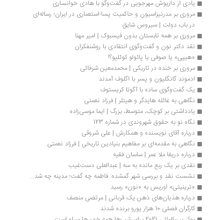
یادی از داریوش مهرجویی در گفت‌وگو با هادی خوانساری
مروری بر مدرنیزاسیون و حاکمیت پسا-استعماری در ایران؛ رساله‌ای 
در باب دولت | سیروس شایق
مروری بر همه تابستان بدون فیسبوک | امیر مهنا
نقد دکتر نون و گفت‌وگوی انتقادی با روشنفکران
«هیپی» یا صوفی یا پائولو کوئلیو؟!
مروری بر خنده در تاریکی | محمدمعین شرفائی
ادموند گانگلیون و پسر با اگلوف آمدند
یک گفت‌وگوی ساده با آگوتا کریستوف
نگاهی به غائله هایدگر و هیتلر | فرزاد نعمتی
یادداشتی بر کوچک، متوسط، بزرگ | ایما موسی‌زاده
نگاه نو به حقوق شهروندی در شماره 123
درباره آقای نویسنده و همکارش | علی شروقی
نگاهی به مقدمه‌ای بر مفاهیم بنیادین تاریخی | فرزاد نعمتی
درباره دریغا ملا عمر | ساسان فقیه
نقدی بر یک ربع مانده به سه | عبدالعلی دست‌غیب
نشست نقد و بررسی شهر گمشده: فاطمه چه گفت؛ مدینه چه شد...
«ترینیتی» اوریس به «نون» رسید
درباره هذیان‌های ذهن یک قربانی | مرتضی منصف 
کارگران فصلی 10 هزار یورو برنده شدند
بوکر بین‌المللی 2021 برای شب‌ها همه خون‌ها سیاه است