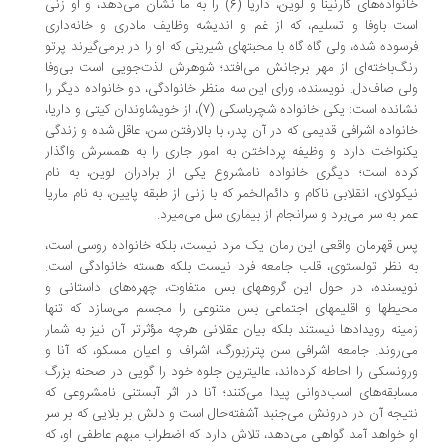
خانواده‌های کارنینا و لوین، داریا (6) را به ما نشان می‌دهد، و او زنی
ت باوفا و تسلیم، که از غم و اندیشه وظایف مادری و خانه‌داری
سوده شده، ولی گاه گاه با محبتهای شیرینی که او را در برمی‌گیرند پرتو
گ‌باخته‌ای از مهر برجانش می‌افتد؛ شوهرش لذت‌جویی است بی‌وفا
ی صاف‌دل. نویسنده، ورای این سه منظر خانوادگی، دو خانواده دیگر را
نشانده است:‌ یکی خانواده شچرباسکی (7)، از خویشاوندان کیتی و داریا،
نواده اشرافی قدیمی که در آن پدر، با بالارفتن سن، عاقل شده و زندگی
نواخت دارد و وظیفه پرداختن به امور جاری را به همسرش واگذار
ده است؛ دیگری خانواده نامشروع یکی از برادران لوین، به نام
کولای، انقلابی ناکام و دائم‌الخمر که با زنی از طبقه پایین، به نام ماریا
ر به سر می‌برد و سرانجام از بیماری سل می‌میرد.
 قهرمان واقعی این رمان یک مرد نیست، بلکه خانواده روسی است،
 نظر تولستوی، قلب جامعه فرد نیست بلکه هسته خانوادگی است.
یسنده، در حول این گروههای بس متفاوت، چهره‌های داستانی و
یطها و اقلیمهای اجتماعی بس متنوعی را مجسم می‌سازد که تنها
ینه رویدادها نیستند بلکه بیان عقلانی هرچه مؤثرتر آن نیز به شمار
‌روند. جامعه اشرافی سن پترزبورگ، اشراف و اعیان مسکو، که آنا و
ونسکی را احاطه کرده‌اند، عالیترین جلوه خود را گویی در صحنه بزرگ
ابقه‌های اسب‌دوانی پیدا می‌کنند؛ آنا در اثر آبستنی نامشروعی که
یجه آن در درونش می‌جنبد آشفته‌حال است و دلش بر بلایی که بر سر
 خواهد آمد گواهی می‌دهد، تلاش دارد که اضطراب مبهم عاطفی او، که