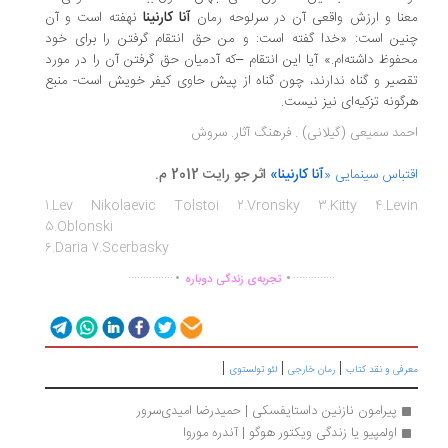
آنا کارنینا
نا و ارزش واقعی آن در سرلوحه رمان
نهفته است و آن
ین است: «خدا گفته است: و من حق انتقام گرفتن را برای خود
فوظ داشته‌ام.» آیا این انتقام –که آدمیان حق گرفتن آن را در مورد
صیر و گناه ندارند، چون گناه از پیش حاوی کیفر خویش است- منبع
گونه تزکیه‌ای نیز نیست.
مد سمیعی (گیلانی) . فرهنگ آثار. سروش
آنا کارنینا
»
اثر جو رایت 2012 م.
تباس سینمایی «
1.Lev Nikolaevic Tolstoi 2.Vronsky 3.Kitty 4.Levi
5.Oblonski
6.Daria 7.Scerbasky
.
.
...............
..............
تجربه‌ی زندگی دوباره
|
|
|
رفی و نقد کتاب
رمان خارجی
لئو تولستوی
پیرامون نازنین داستایفسکی | حمیدرضا امیدی‌سرور
اولمپیو یا زندگی ویکتور هوگو | آندره موروا