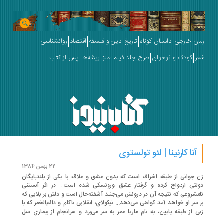
ان خارجی
داستان کوتاه
تاریخ
دین و فلسفه
اقتصاد
روانشناسی
ر
کودک و نوجوان
طرح جلد
فیلم
طنز
ریشه‌ها
پس از کتاب
آنا کارنینا | لئو تولستوی
22 بهمن 1384
 جوانی از طبقه اشراف است که بدون عشق و علاقه با یکی از بلندپایگان
لتی ازدواج کرده و گرفتار عشق ورونسکی شده است... در اثر آبستنی
مشروعی که نتیجه آن در درونش می‌جنبد آشفته‌حال است و دلش بر بلایی که
 سر او خواهد آمد گواهی می‌دهد... نیکولای، انقلابی ناکام و دائم‌الخمر که با
ی از طبقه پایین، به نام ماریا عمر به سر می‌برد و سرانجام از بیماری سل