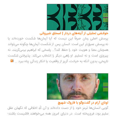
انشی تحلیلی از آینه‌های دردار | اسحاق شیروانی
سش اصلی رمان صرفاً این نیست که آیا آرمان‌ها شکست خورده‌اند یا
.پرسش عمیق‌تر این است: انسان پس از شکست آرمان‌ها چگونه می‌تواند
چنان معنا و هویت خود را حفظ کند؟... پاسخی که ابراهیم برمی‌گزیند، نه
روزی است و نه تسلیم. او راهی دیگر را انتخاب می‌کند: پذیرفتن شکست
ریخی، بدون آنکه به خیانت، گریز از واقعیت یا انکار زندگی پناه ببرد
...
ونای آرام در گفت‌وگو با فاروک شهیچ
یی انسان‌ها ترمزِ خود را از دست داده‌اند و آن کُدِ اخلاقی که نگهبان عقل
یم بود، فروریخته است. در دنیای امروز، همه می‌خواهند فاشیست باشند؛