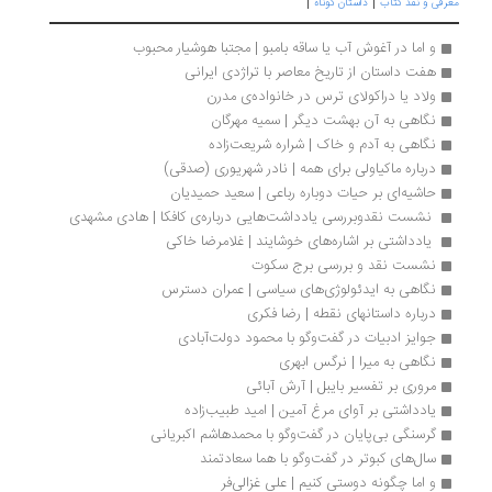
|
|
معرفی و نقد کتاب
داستان کوتاه
و اما در آغوش آب یا ساقه بامبو | مجتبا هوشیار محبوب
هفت داستان از تاریخ معاصر با تراژدی ایرانی
ولاد یا دراکولای ترس در خانواده‌ی مدرن
نگاهی به آن بهشت دیگر | سمیه مهرگان
نگاهی به آدم و خاک | شراره شریعت‌زاده
درباره ماکیاولی برای همه | نادر شهریوری‌ (صدقی)
حاشیه‌ای بر حیات دوباره رباعی | سعید حمیدیان
 نشست نقدوبررسی یادداشت‌هایی درباره‌ی کافکا | هادی مشهدی
 یادداشتی بر اشاره‌های خوشایند | غلامرضا خاکی
نشست نقد و بررسی برج سکوت 
نگاهی به ایدئولوژی‌های سیاسی | عمران دسترس
درباره داستانهای نقطه | رضا فکری
جوایز ادبیات در گفت‌وگو با محمود دولت‌آبادی
نگاهی به میرا | نرگس ابهری
مروری بر تفسیر بایبل | آرش آبائی
یادداشتی بر آوای مرغ آمین | امید طبیب‌زاده
گرسنگی بی‌پایان در گفت‌وگو با محمدهاشم اکبریانی
سال‌های کبوتر در گفت‌وگو با هما سعادتمند
و اما چگونه دوستی کنیم | علی غزالی‌فر