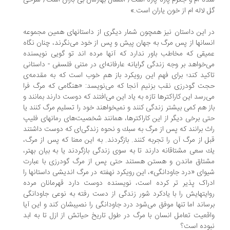
شده ام و جگرم پاره پاره است/ امسال بهارمان بی باران است/ سرخی
گل لاله ام از خون یاران است.»
در این داستان نیز همچون شمار دیگری از داستانهای همین مجموعه
انسانها از پس مرگ به جهان پیش و پس از خود می‌نگرند، چنان نگاه
عمیقی که مخاطب باور ندارد که آنها مرده اند تو گویی نویسنده
می‌خواهد بر وجه زندگی گرایانه عارفانه‌ای در متنی فلسفی - داستانی
تاکید کند؛ برای فهم این رویکرد باز هم خوب است که به مقدمه‌ی
حجت گودرزی نقب بزنیم آنجا که می‌نویسد: «هنگامی که مرگ فرا
می‌رسد این کاراکترها تازه به یاد این می‌افتند که دوست دارند بمانند و
باز هم کمی بیشتر زندگی کنند و نمیخواهند خود را تسلیم مرگ کنند یا
حتی برخی دیگر از این کاراکترها، همانند شخصیت‌های رمانهای فلیپ
راث برانند که پس از مرگ به سبك و نحوه زندگی‌ای که دوست داشتند
قبل از مرگ آن را تجربه کنند. بازگردند. به این معنا که پس از مرگ،
يك سعی مشتاقانه دارند تا به سوی زندگی بازگردند یا به بیان بهتر،
مشتاق ماندن و هستن هستند حتی پس از مرگ گودرزی با عبارت
شیوای «درد جاودانگی»، این رویکرد نهفته در مرگ اندیشی داستانها را
ادراک پذیر تر کرده است، نویسنده دوست دارد قهرمانان مرده
روایتهایش را با یادکرد شور زندگی از دست رفته به نوعی جاودانگی
برساند اما تنها موفق می‌شود درد جاودانگی را نصیبشان کند و این آیا
واقعیت تعامل انسان با مرگ در طول تاریخ حیاتش از ازل تا به ابد
نبوده است؟