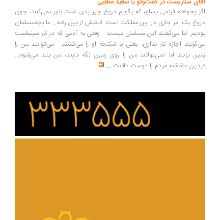
آقای سناریست در گفت‌وگو با سعید مطلبی
اگر بخواهم فیلمی بسازم که بگویم دروغ چیز بدی است باور نمی‌کنند، چون
دروغ یک امر جاری در این مملکت است. قبحش از بین رفته... ما بچه‌مسلمان
بودیم. اما می‌گفتند این مسلمان نیست... وقتی به آدمی که در کار سینماست
می‌گویند اجازه کار نداری، یعنی با شکنجه او را می‌کشند... می‌توانند من را
زمین بزنند اما نمی‌توانند من را روی زمین نگه دارند، من بلند می‌شوم...
فردین عاشقانه مردم را دوست داشت
...