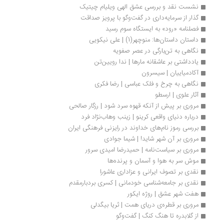
نشست نقد و بررسی عشق الهی ویلیام چیتیک
گذار از سرمایه‌داری در گفت‌وگو با پرویز صداقت
فصلنامه «رود» به ایستگاه سوم رسید
داستان داستان‌ها: منوچهر(1) | علی نیکویی
نگاهی به تن‌بارگی در عصر صفویه
یادداشتی بر عاشقانه مارها | ندا رویین‌تن
آکادمیاییان | سیسرون
نگاهی به چرخ و فلک عباسی | رضا فکری
آثار علوی | ارسطو
مروری بر پیش از آنکه قهوه سرد شود | رزگار صالحی
درباره دنیای واقعی کرینو | زینب وهاب‌نژاد فرد
بررسی رموز نام‌های خداوند در رایزنی فرهنگی ایران 
مروری بر آن شهر شاید! | شیما جوادی
مروری بر سیاست‌نامه | حمیدرضا امیدی سرور
موش سر به هوا و آسمان و پرنده‌ها
نقدی بر تصوف ایرانی و عزاداری عاشورا
نقدی بر جامعه‌شناسی خودمانی | کسری بردبارمقدم
هفت شهر عشق | روژه ایکور
مروری بر قطره‌ی دریای همت | ثریا بیگدلی
از گلابدره تا هنگ کنگ | گفت‌وگو