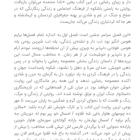
دار و زیبای رضایی در این کتاب یعنی «نادا محمد» می‌توان بازیافت
روایتی به راستی باشکوه از فرهنگ اجتماعی و زندگی رنگارنگی که در
صلح و جنگ در غم و شادی بر پهنه جغرافیای کردستان و کرمانشاه و
هر جا که کردتباری زندگی می‌کند جاریست.
«این فصل سراسر جشن است فصل اول به اندازه تمام فصل‌ها برایم
هوس انگیز بود تب دار و تشنه‌ی زندگی، یك تب شیرین روحی يك
هوس طولانی دلپذیر به چیزی بیش از آن لحظه‌ها آرزومند نبودم آرام
تر و دلپذیر و خوشبخت تر از هر زمان...» مخاطب محال است این
بریده‌ها از داستان زندگی بخش معصومه رضایی را بخواند و در پس
ذهن خویش، صدای سرنا و دهل را نشنود، شکوه پاسداست جهان و
زندگی را در فرهنگ کردی به یاد نیاورد دل به گرمای به حزن و شادی
آکنده معصومه رضایی ندهد و این همه رمز ماندگاری این روایت
خوش خوان خواهد بود در میان تلی از قصه‌هایی که در تاریخنگاری
داستانوار جنگ ایران و عراق نوشته شده اند، روایتی از زندگی و مرگ،
رنگ و ظلمت که با نجوای کردی گرم و غمگینی به پایان می‌رسد تا مهر
بومی ترین روایت این کتاب را بر تارک خویش نقر کرده باشد: «سالان
ده چومهای هاوار باغی شه قلاوه / امسال خو پیر بوم له دوریتان جه
رگم براوه / امسال بهارمان به بارانه گولاله‌ی سورمای هاوار خوینی
یارانه» نجوایی که با برگردان فارسی اش تپش قلب مخاطب را بیش از
پیش از آن خود می‌کند: «در گذشته به باغ شه قلاوا می‌رفتم الان پیر