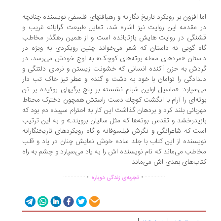
اما افزون بر رویکرد تاریخ نگارانه و رهیافتهای فلسفی نویسنده چنانچه
در مقدمه این روایت نیز اشاره شد، تمایل طبیعت گرایانه غریب و
قشنگی در روایت هایش بازتابانده است و از همین رهگذر مخاطب
گاه گویی نه داستان که شعر می‌خواند چنین رویکردی به ویژه در
داستان «مردهای محله بوته‌های کوچک» به اوج خودش می‌رسد، در
گردش به حزن آکنده انسانی که خشونت زیستن و نرمای دلتنگی و
دلدادگی را توامان با خود به دشت و گندم و عطر تیز خاک تب دار
می‌سپارد: «ماسیل اولین شبنم نشسته بر پنج برگیهای روئیده بر تن
بوته‌ای را آرام با انگشت كوچك دست راستش همچون دخترک محتاط
مهربانی بلند کرد و بردهان گذاشت این کار به احترام سپیده دم بود که
بازیدرخشد و تقدس بوته‌ها که مثل سالیان برویند.» و به این ترتیب
است که شاعرانگی و نگرش فیلسوفانه و گاه رویکردهای تاریخنگارانه
نویسنده از این کتاب با جلد ساده خوش نمایش چنان در یاد و قلب
مخاطب می‌ماند که نام نویسنده اش را به یاد می‌سپارد و چشم به راه
کتاب‌های بعدی اش می‌ماند.
.
.
...............
..............
تجربه‌ی زندگی دوباره