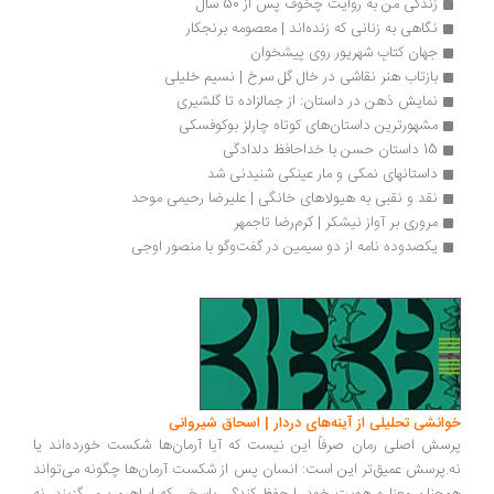
زندگی من به روایت چخوف پس از 50 سال
نگاهی به زنانی که زنده‌اند | معصومه برنجکار
جهان کتابِ شهریور روی پیشخوان
بازتاب هنر نقاشی در خال گل سرخ | نسیم خلیلی
نمایش ذهن در داستان: از جمالزاده تا گلشیری
مشهورترین داستان‌های کوتاه چارلز بوکوفسکی
15 داستان حسن با خداحافظ دلدادگی
داستانهای نمکی و مار عینکی شنیدنی شد
نقد و نقبی به هیولاهای خانگی | علیرضا رحیمی موحد
مروری بر آواز نیشکر | کرم‌رضا تاجمهر
یکصدوده نامه از دو سیمین در گفت‌وگو با منصور اوجی
خوانشی تحلیلی از آینه‌های دردار | اسحاق شیروانی
پرسش اصلی رمان صرفاً این نیست که آیا آرمان‌ها شکست خورده‌اند یا
نه.پرسش عمیق‌تر این است: انسان پس از شکست آرمان‌ها چگونه می‌تواند