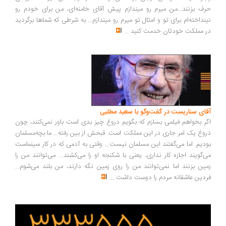
حرف بزنند...من میرم رو میندازم پیش آقای خامنه‌ای، من برای خودم رو
نینداخته‌ام برای تو و امثال تو میرم رو میندازم... به شرطی که شماها برگردید
در مملکت خودتان خدمت کنید
...
آقای سناریست در گفت‌وگو با سعید مطلبی
اگر بخواهم فیلمی بسازم که بگویم دروغ چیز بدی است باور نمی‌کنند، چون
دروغ یک امر جاری در این مملکت است. قبحش از بین رفته... ما بچه‌مسلمان
بودیم. اما می‌گفتند این مسلمان نیست... وقتی به آدمی که در کار سینماست
می‌گویند اجازه کار نداری، یعنی با شکنجه او را می‌کشند... می‌توانند من را
زمین بزنند اما نمی‌توانند من را روی زمین نگه دارند، من بلند می‌شوم...
فردین عاشقانه مردم را دوست داشت
...