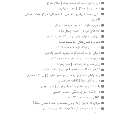
درباره حق با شاخه نبات است | سالار تاراج
و اما در دل جنگل | سمیه مهرگان
مثنوی مولانا بهترین اثر ادبی افغانستان! در فهرست صدتایی 
گاردین
جوراب ساق‌بلند سفید دوباره در بازار
آینه‌های بی در | طیبه رسول زاده
بایرامی: اصراری برای چاپ کتاب‌هایم ندارم
تینا و داستان‌های اندیشیده‌شده
۷ داستان کوتاه از فرشته‌های خاکى
دنیای نو در گفت‌وگو با دیوید فاستر والاس
مجموعه داستان شجاعی هم مجوز نگرفت
برای زنانی که زنده‌اند | ضیا رشوند
نگاهی به کلیات سعدی اهوازی | سبا دادخواه
راز بی‌قراری فلانری اوکانر برای سس مایونز | روناک حسینی
درباره اتاق نونا | فاطمه صناعتیان
یادداشتی بر عشق و دو پا بیش‌تر | مریم عربی
در حاشیه امواج سنگی | نسیم خلیلی
آشنایی با فلسفه با ۵۲ قصه 
مردی که تاریخ را به پایان رساند و چند داستان دیگر!
دو شاه و دو هزارتو | خورخه لوئیس بورخس