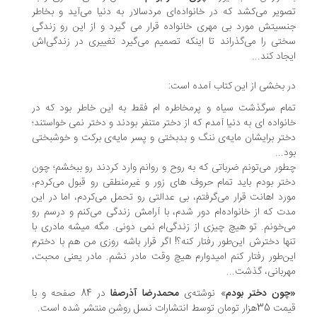
تصویر می‌کشد که در خانواده‌ای مردسالار به دنیا می‌آید و بخاطر
جنسیتش مورد بی مهری خانواده قرار می گیرد و از این رو زندگی
سختی را می‌گذراند تا اینکه تصمیم می‌گیرد تغییری در زندگی‌اش
ایجاد کند...
در بخشی از این کتاب آمده است:
تمام سرگذشت سیاه و پرمخاطره ام فقط به این خاطر بود که در
خانواده ای به دنیا آمدم که از دختر متنفر بودند و دختر نمی خواستند‌؛
دختر برایشان مايه‌ی ننگ و بدبختی و پسر مايه‌ی برکت و خوشبختی
بود...
چطور می‌تونم ضرباتی که به روح و روانم وارد کردند رو ببخشم؛ چون
دختر بودم باید تمام حروف های زور و غیرمنطقی رو قبول می‌کردم،
مورد اهانت قرار می‌گرفتم، بی عدالتی رو تحمل می‌کردم، اما در این
مدت که از خانواده‌ام دور شدم، با آرامش زندگی می‌کنم و درسم رو
می‌خونم. تو هیچ چیزی از زندگی‌ام نمی دونی. مگه میشه مادری با
تنها دخترش این‌طور رفتار کنه؟! اگر قرار باشه روزی من هم با دخترم
این‌طور رفتار کنم امیدوارم هیچ وقت مادر نشم. مادر یعنی محبت،
مهربانی، گذشت...
«چون دختر بودم
» نوشته‌ی
محمدرضا آذرصفا
در 84 صفحه و با
قیمت 35هزار تومان توسط انتشارات نسل روشن منتشر شده است.