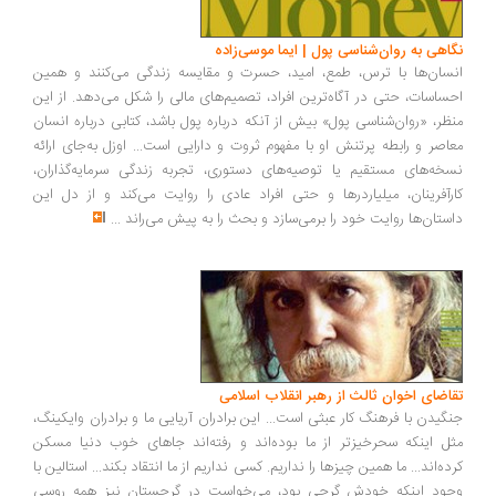
نگاهی به روان‌شناسی پول | ایما موسی‌زاده
انسان‌ها با ترس، طمع، امید، حسرت و مقایسه زندگی می‌کنند و همین
احساسات، حتی در آگاه‌ترین افراد، تصمیم‌های مالی را شکل می‌دهد. از این
منظر، «روان‌شناسی پول» بیش از آنکه درباره پول باشد، کتابی درباره انسان
معاصر و رابطه پرتنش او با مفهوم ثروت و دارایی است... اوزل به‌جای ارائه
نسخه‌های مستقیم یا توصیه‌های دستوری، تجربه زندگی سرمایه‌گذاران،
کارآفرینان، میلیاردرها و حتی افراد عادی را روایت می‌کند و از دل این
داستان‌ها روایت خود را برمی‌سازد و بحث را به پیش می‌راند
...
تقاضای اخوان ثالث از رهبر انقلاب اسلامی
جنگیدن با فرهنگ کار عبثی است... این برادران آریایی ما و برادران وایکینگ،
مثل اینکه سحرخیزتر از ما بوده‌اند و رفته‌اند جاهای خوب دنیا مسکن
کرده‌اند... ما همین چیزها را نداریم. کسی نداریم از ما انتقاد بکند... استالین با
وجود اینکه خودش گرجی بود، می‌خواست در گرجستان نیز همه روسی