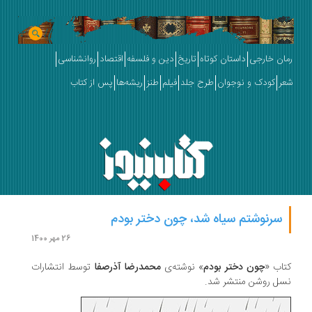
رمان خارجی
داستان کوتاه
تاریخ
دین و فلسفه
اقتصاد
روانشناسی
شعر
کودک و نوجوان
طرح جلد
فیلم
طنز
ریشه‌ها
پس از کتاب
سرنوشتم سیاه شد، چون دختر بودم
26 مهر 1400
کتاب «
چون دختر بودم
» نوشته‌ی
محمدرضا آذرصفا
توسط انتشارات
نسل روشن منتشر شد.