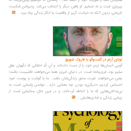
همچنان معنا و هویت خود را حفظ کند؟... پاسخی که ابراهیم برمی‌گزیند، نه
پیروزی است و نه تسلیم. او راهی دیگر را انتخاب می‌کند: پذیرفتن شکست
تاریخی، بدون آنکه به خیانت، گریز از واقعیت یا انکار زندگی پناه ببرد
...
اونای آرام در گفت‌وگو با فاروک شهیچ‭
گویی انسان‌ها ترمزِ خود را از دست داده‌اند و آن کُدِ اخلاقی که نگهبان عقل
سلیم بود، فروریخته است. در دنیای امروز، همه می‌خواهند فاشیست باشند؛
یعنی می‌خواهند نفرت، محورِ زندگی‌شان باشد... ما با گوشت و پوست خود
احساس کردیم «دیگری» بودن چه معنایی دارد... نوشتن پاسخی است به
بی‌عدالتی‌هایی که ما را احاطه کرده‌اند، و در عین حال، ستایشی است از
زیبایی زندگی و شادی‌هایش
...