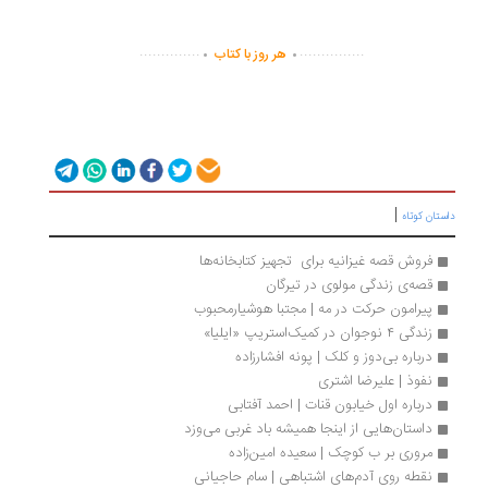
.
.
..............
...............
هر روز با کتاب
|
داستان کوتاه
فروش قصه غیزانیه برای  تجهیز کتابخانه‌ها
قصه‌ی زندگی مولوی در تیرگان 
پیرامون حرکت در مه | مجتبا هوشیارمحبوب
زندگی ۴ نوجوان در کمیک‌استریپ «ایلیا»
درباره بی‌دوز و کلک | پونه افشارزاده
نفوذ | علیرضا اشتری
درباره اول خیابون قنات | احمد آفتابی
داستان‌هایی از اینجا همیشه باد غربی می‌وزد
مروری بر ب کوچک | سعیده امین‌زاده
نقطه روی آدم‌های اشتباهی | سام حاجیانی