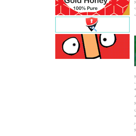
و
ت
ت
و
و
ر