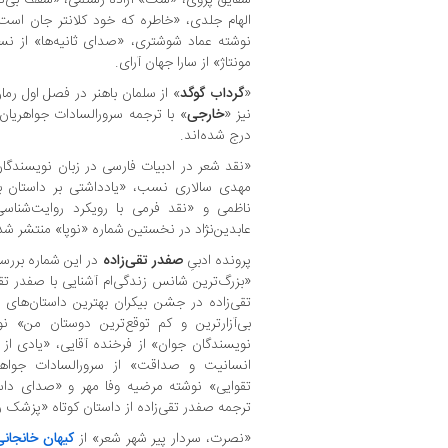
الهام جلدی، «خاطره که خود کلانتر جان اس
نوشته عماد شوشتری، «صدای ثانیه‌ها» از ن
مونتاژ» از سارا جهان آرای.
«
گرداب گوگد
» از سلمان باهنر در فصل اول ر
نیز «
خارجی
» با ترجمه سرورالسادات جواهریان
درج شده‌اند.
«نقد شعر در ادبیات فارسی در زبان نویسندگان
مهدی سالاری نسب، «یادداشتی بر داستان بلن
ناظمی و «نقد فرمی با رویکرد روایت‌شناسی
عابدین‌نژاد در نخستین شماره «نوپا» منتشر شده
پرونده ادبیِ
صفدر تقی‌زاده
در این شماره بررس
«بزرگ‌ترین شانس زندگی‌ام آشنایی با صفدر تقی‌
تقی‌زاده در جشن بیکران بهترین داستان‌های 
بی‌آزارترین و کم توقع‌ترین دوستان من» ن
نویسندگان جوان» از فرخنده آقایی، «یادی از 
انسانیت و صداقت» از سرورالسادات جواهر
تقوایی» نوشته مرضیه وفا مهر و «صدای داس
ترجمه صفدر تقی‌زاده از داستان کوتاه «پزشک 
«نصرت، سردار پیر شهر شعر» از
کیهان خانجانی