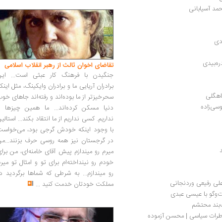
مد آسیابانی
دی
ه‌بیدی
تقاضای اخوان ثالث از رهبر انقلاب اسلامی
جنگیدن با فرهنگ کار عبثی است... این
برادران آریایی ما و برادران وایکینگ، مثل اینک
اهگلی
سحرخیزتر از ما بوده‌اند و رفته‌اند جاهای خو
سی‌زاده 
دنیا مسکن کرده‌اند... ما همین چیزها را
نداریم. کسی نداریم از ما انتقاد بکند... استالی
با وجود اینکه خودش گرجی بود، می‌خواست
در گرجستان نیز همه روسی حرف بزنند...من
میرم رو میندازم پیش آقای خامنه‌ای، من برا
خودم رو نینداخته‌ام برای تو و امثال تو میر
رو میندازم... به شرطی که شماها برگردید د
لی رفیعی وردنجانی
مملکت خودتان خدمت کنید
...
ت‌وگو با عیسی عبدی
بند محتشم
اطرات سیاسی | محسن آزموده