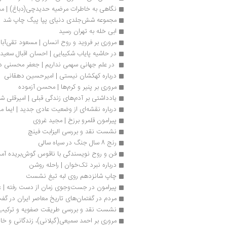
نگاهی به خاطرات مرضیه حدیدچی(دباغ) | مح
مجموعه شش‌جلدی دنیای پپا پیگ چاپ شد
ابی خله به تهران رسید
مروری بر فروید و روح انسان | مسعود تقی‌آبا
در حاشیه پایاب شکیبایی | احسان اقبال سعید
 در علم جهانی سهمی نداریم | جعفر محسنی در
درباره کهکشان نیستی | امیرحسین دهقانی
مروری بر پنیر و کرم‌ها | محسن آزموده
یادداشتی بر آدم‌های زندگی قبلی | امیرقلی ش
درباره نقشه‌ای از وضعیت عادی جدید | ایما مو
پیرامون قلمرو برزخ | مجید غروی
نشست نقد و بررسی الیزابت فینچ
رنج‌ 8 سال جنگ در سیاه سالی
فن و روح نویسندگی با ناقوس گوش‌بریده آمد
درباره نبرد تک‌خوان | راحله روشن
چاپ شانزدهم روی لبه تیغ نشست
پیرامون در جست‌وجوی زمان از دست رفته | ع
مردم در گفتمان‌های تاریخ معاصر ایران در گف
نشست نقد و بررسی طریقت صفویه و ترکیب‌
مروری بر احمد سمیعی(گیلانی)، زندگانی و خ