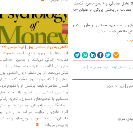
شادی‌هایش
...
ز عادل صادقی و «ایمن باجی، گنجینه
مطالب در بخش پایانی، با عنوان «به
ی و سردبیری مجتبی نریمان و دبیر
.
..............
اب
نگاهی به روان‌شناسی پول | ایما موسی‌زاده
انسان‌ها با ترس، طمع، امید، حسرت و
مقایسه زندگی می‌کنند و همین احساسات،
حتی در آگاه‌ترین افراد، تصمیم‌های مالی ر
|
|
|
جی
داستان کوتاه
فرهاد حسن زاده
صمد
شکل می‌دهد. از این منظر، «روان‌شناسی پول
بیش از آنکه درباره پول باشد، کتابی دربار
انسان معاصر و رابطه پرتنش او با مفهوم ثرو
عون | پریا حیدری
و دارایی است... اوزل به‌جای ارائه نسخه‌ها
مستقیم یا توصیه‌های دستوری، تجربه زندگی
سرمایه‌گذاران، کارآفرینان، میلیاردرها و حت
افراد عادی را روایت می‌کند و از دل این
داستان‌ها روایت خود را برمی‌سازد و بحث ر
میدی سرور
به پیش می‌راند
...