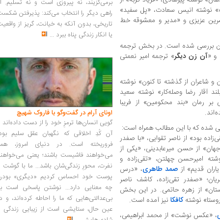
برمی‌گزیند، نه پیروزی است و نه تسلیم. ا
ت» نوشته انیس سعادت، «پل سفید»
راهی دیگر را انتخاب می‌کند: پذیرفتن شکس
سرین عزیزی و «مدیر و معشوقه‌ خط
تاریخی، بدون آنکه به خیانت، گریز از واقعی
یا انکار زندگی پناه ببرد
...
مان بررسی شده است. در بخش ترجمه
 و «
آن زن دیگر
» ترجمه امیر نعمتی
 و شاعران از گذشته تا کنون» نوشته
د آقار رضا وصله‌کار» نوشته سعید
 بر رمان «بند محکومین» از فریبا
‌اند.
اونای آرام در گفت‌وگو با فاروک شهیچ‭
گویی انسان‌ها ترمزِ خود را از دست داده‌اند 
ی شده که با این مطالب همراه است:
آن کُدِ اخلاقی که نگهبان عقل سلیم بود،
زاده بود» از ناصر تقوایی، «با صفدر
فروریخته است. در دنیای امروز، همه
جهان» از حسن میرعابدینی، «یکی از
می‌خواهند فاشیست باشند؛ یعنی می‌خواهند
وشته امیرحسن چهلتن، «تقی‌زاده و
نفرت، محورِ زندگی‌شان باشد... ما با گوشت 
یاران قدیم» از
صمد طاهری
، «درس
پوست خود احساس کردیم «دیگری» بودن
یان؛ «صفدر تقی‌زاده، کاشف ناصر
چه معنایی دارد... نوشتن پاسخی است به
تان» از زهره حاتمی. در این بخش
بی‌عدالتی‌هایی که ما را احاطه کرده‌اند، و د
روستا» نوشته
کافکا
نیز آمده است.
عین حال، ستایشی است از زیبایی زندگی و
، «عکس نوشت» از محمد ابراهیمی،