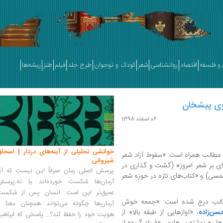
و فلسفه
اقتصاد
روانشناسی
شعر
کودک و نوجوان
طرح جلد
فیلم
طنز
ریشه‌ها
وی پیشخان
06 اسفند 1398
خوانشی تحلیلی از آینه‌های دردار | اسحاق
 مطالب همراه است: «سقوط آزاد شعر
شیروانی
‌ای بر شعر امروز» (گشت و گذاری در
پرسش اصلی رمان صرفاً این نیست که آیا
از دفترهای شعر چاپ شده در دهه ۹۰ شمسی) و «کتاب‌های تازه در حوزه شعر
آرمان‌ها شکست خورده‌اند یا نه.پرسش
عمیق‌تر این است: انسان پس از شکست
طالب درج شده است: «جمعه خوش
آرمان‌ها چگونه می‌تواند همچنان معنا و
سن‌زاده
، «آوازهایی از طبقه بالا» از
هویت خود را حفظ کند؟... پاسخی که ابراهی
ن» نوشته پیرهادی، «فریاد گربه» از