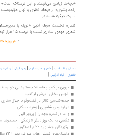
«بچه‌ها زیادی می‌فهمند و این ترسناک است» ا
زنده بشری» از فرهاد نظری و نهال حق‌دوست. 
عبارت دیگر» هستند.
شماره نخست مجله ادبی «نوپا» با مدیرمسئول
شعری مهدی سالاری‌نسب با قیمت ۲۵ هزار تومان منتشر شده است.
.
...............
هر روز با کت
|
|
|
معرفی و نقد کتاب
شعر و ادبیات کهن
رمان ایرانی
رمان خار
|
|
طاهری
قباد آذرآیین
مروری بر کامو و فلسفه: جستارهایی درباره طا
انجمن مخفی | برشی از کتاب
جامعه‌شناسی تئاتر در گفت‌وگو با جلال ستاری
درباره رمان شاه‌پری | زهره مسکنی
و اما در قلمرو وجدان | پرویز البرز
نگاهی به یک روز دیگر از زندگی | حمیدرضا ا
برگزیدگان جشنواره 22ام قصه‌گویی
داستان‌های نسترن‌های صورتی بعد از 22 سال