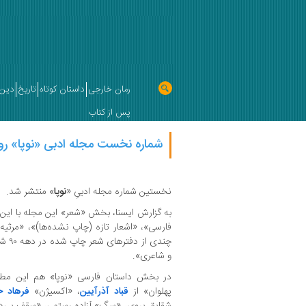
رمان خارجی
داستان کوتاه
تاریخ
دین 
پس از کتاب
شماره نخست مجله ادبی «نوپا» ر
نخستین شماره مجله ادبیِ «
نوپا
» منتشر شد.
به گزارش ایسنا، بخش «شعر» این مجله با این
فارسی»، «اشعار تازه (چاپ نشده‌ها)»، «مرثیه
چندی 
و شاعری».
در بخش داستان فارسی «نوپا» هم این م
پهلوان» از
قباد آذرآیین
، «اکسیژن»
فرهاد ح
شقایق پروی، «سگ» آزاده رستمی، «سقف بی‌دها