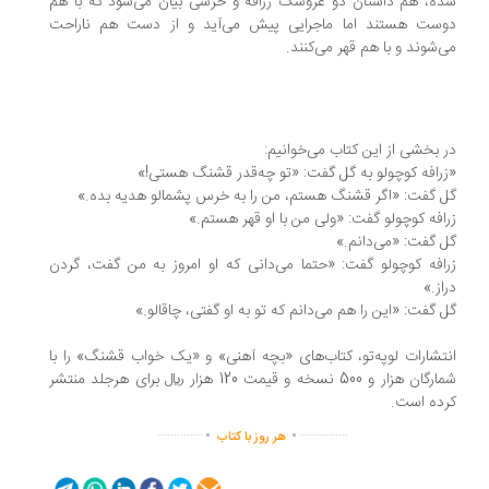
شده، هم داستان دو عروسک زرافه و خرسی بیان می‌شود که با هم
دوست هستند اما ماجرایی پیش می‌آید و از دست هم ناراحت
می‌شوند و با هم قهر می‌کنند.
در بخشی از این کتاب می‌خوانیم:
«زرافه کوچولو به گل گفت: «تو چه‌قدر قشنگ هستی!»
گل گفت: «اگر قشنگ هستم، من را به خرس پشمالو هدیه بده.»
زرافه کوچولو گفت: «ولی من با او قهر هستم.»
گل گفت: «می‌دانم.»
زرافه کوچولو گفت: «حتما می‌دانی که او امروز به من گفت، گردن
دراز.»
گل گفت: «این را هم می‌دانم که تو به او گفتی، چاقالو.»
انتشارات لوپه‌تو، کتاب‌های «بچه آهنی» و «یک خواب قشنگ» را با
شمارگان هزار و 500 نسخه و قیمت 120 هزار ریال برای هرجلد منتشر
کرده است.
.
.
..............
...............
هر روز با کتاب