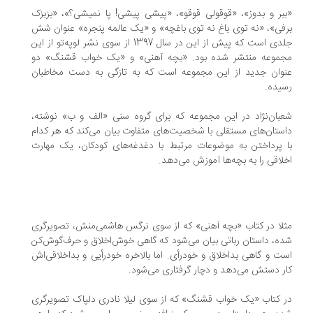
«ببر و بدوز»، «قوقولی قوقو»، «پیشی پیشی! پا نمیشی؟»، «بزبزک
برفی»، «نه توی باغ نه توی باغچه» و «یک عالمه پنجره» عنوان شش
جلدی است که پیش از این در سال 1397 از سوی نشر لوپه‌تو از این
مجموعه منتشر شده بود. «بچه آهنی» و «یک خواب قشنگ» دو
عنوان جدید از این مجموعه است که به تازگی به دست مخاطبان
رسیده.
شعبان‌نژاد در این مجموعه که برای گروه سنی «الف و ب» نوشته،
داستان‌های مستقلی با شخصیت‌های متفاوت بیان می‌کند که هر کدام
با پرداختن به موضوعات مرتبط با دغدغه‌های کودکان، یک مهارت
اخلاقی را به بچه‌ها آموزش می‌دهد.
مثلا در کتاب «بچه‌ آهنی» که از سوی نرگس هاشمی‌منش، تصویرگری
شده، داستان رباتی بیان می‌شود که گاهی خوش‌اخلاق و حرف‌گوش‌کن
است و گاهی بداخلاق و خودرأی. اما بالاخره خودرأیی و بداخلاقی‌اش
کار دستش می‌دهد و دچار گرفتاری می‌شود.
در کتاب «یک خواب قشنگ» که از سوی لیلا نادری دلپاک تصویرگری