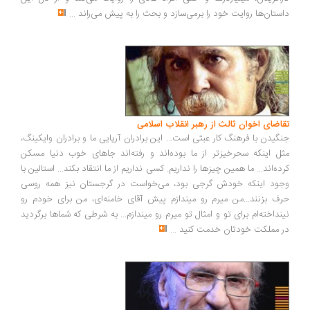
داستان‌ها روایت خود را برمی‌سازد و بحث را به پیش می‌راند
...
تقاضای اخوان ثالث از رهبر انقلاب اسلامی
جنگیدن با فرهنگ کار عبثی است... این برادران آریایی ما و برادران وایکینگ،
مثل اینکه سحرخیزتر از ما بوده‌اند و رفته‌اند جاهای خوب دنیا مسکن
کرده‌اند... ما همین چیزها را نداریم. کسی نداریم از ما انتقاد بکند... استالین با
وجود اینکه خودش گرجی بود، می‌خواست در گرجستان نیز همه روسی
حرف بزنند...من میرم رو میندازم پیش آقای خامنه‌ای، من برای خودم رو
نینداخته‌ام برای تو و امثال تو میرم رو میندازم... به شرطی که شماها برگردید
در مملکت خودتان خدمت کنید
...