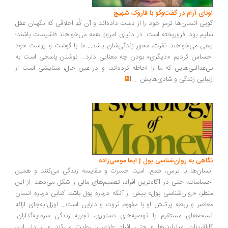
اونای آرام در گفت‌وگو با فاروک شهیچ‭
گویی انسان‌ها ترمزِ خود را از دست داده‌اند و آن کُدِ اخلاقی که نگهبان عقل
سلیم بود، فروریخته است. در دنیای امروز، همه می‌خواهند فاشیست باشند؛
یعنی می‌خواهند نفرت، محورِ زندگی‌شان باشد... ما با گوشت و پوست خود
احساس کردیم «دیگری» بودن چه معنایی دارد... نوشتن پاسخی است به
بی‌عدالتی‌هایی که ما را احاطه کرده‌اند، و در عین حال، ستایشی است از
زیبایی زندگی و شادی‌هایش
...
نگاهی به روان‌شناسی پول | ایما موسی‌زاده
انسان‌ها با ترس، طمع، امید، حسرت و مقایسه زندگی می‌کنند و همین
احساسات، حتی در آگاه‌ترین افراد، تصمیم‌های مالی را شکل می‌دهد. از این
منظر، «روان‌شناسی پول» بیش از آنکه درباره پول باشد، کتابی درباره انسان
معاصر و رابطه پرتنش او با مفهوم ثروت و دارایی است... اوزل به‌جای ارائه
نسخه‌های مستقیم یا توصیه‌های دستوری، تجربه زندگی سرمایه‌گذاران،
کارآفرینان، میلیاردرها و حتی افراد عادی را روایت می‌کند و از دل این