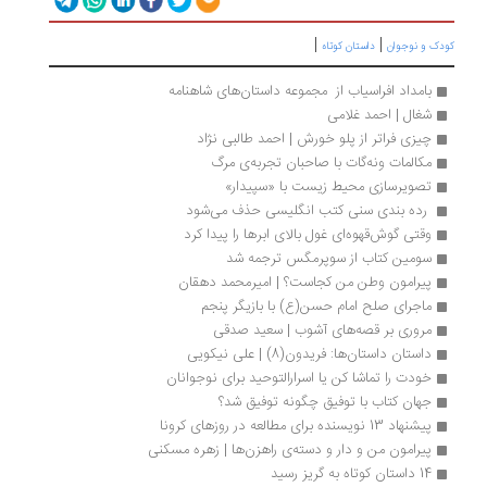
|
|
کودک و نوجوان
داستان کوتاه
بامداد افراسیاب از  مجموعه داستان‌های شاهنامه
شغال | احمد غلامی
چیزی فراتر از پلو خورش | احمد طالبی نژاد
مکالمات ونه‌گات با صاحبان تجربه‌ی مرگ 
تصویرسازی محیط زیست با «سپیدار»
 رده بندی سنی کتب انگلیسی حذف می‌شود 
وقتی گوش‌قهوه‌ای غول بالای ابرها را پیدا کرد
سومین کتاب از سوپرمگس ترجمه شد
پیرامون وطن من کجاست؟ | امیرمحمد دهقان
ماجرای صلح امام حسن(ع) با بازیگر پنجم
مروری بر قصه‌های آشوب | سعید صدقی
داستان داستان‌ها: فریدون(8) | علی نیکویی
خودت را تماشا کن یا اسرارالتوحید برای نوجوانان
جهان کتاب با توفیق چگونه توفیق شد؟ 
پیشنهاد 13 نویسنده برای مطالعه در روزهای کرونا
پیرامون من و دار و دسته‌ی راهزن‌ها | زهره مسکنی
14 داستان کوتاه به گریز رسید