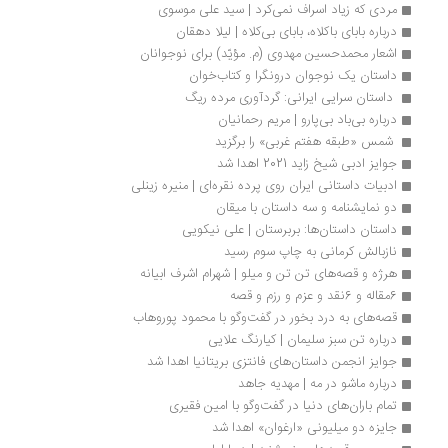
مردی که زیاد اسراف نمی‌کرد | سید علی موسوی
درباره بابای باکلاه، بابای بی‌کلاه | لیلا دهقان
اشعار محمدحسین‌ مهدوی (م. مؤیّد) برای نوجوانان
داستان یک نوجوان درونگرا و کتاب‌خوان
 داستان سرایی ایرانی: گردآوری مرده ریگ 
درباره بی‌باد بی‌پارو | مریم رحمانیان
 شمس «طبقه هفتم غربی» را برگزید 
جوایز ادبی شیخ زاید 2021 اهدا شد
ادبیات داستانی ایران روی پرده نقره‌ای | منیره زینلی
دو نمایشنامه و سه داستان با میقان
داستان داستان‌ها: بربرستان | علی نیکویی
نازبالش کرمانی به چاپ سوم رسید
هرژه و قصه‌های تن تن و میلو | شهرام اشرف ابیانه
6مقاله و 6نقد و عزم و رزم و قصه
قصه‌های به‌ درد بخور در گفت‌وگو با محمود پوروهاب 
درباره تن سبز سلیمان | کیارنگ علایی
جوایز انجمن داستان‌های فانتزی بریتانیا اهدا شد
درباره ماشو در مه | مهدیه جاهد
تمام باران‌های دنیا در گفت‌وگو با امین فقیری 
جایزه دو میلیونی «ارغوان» اهدا شد