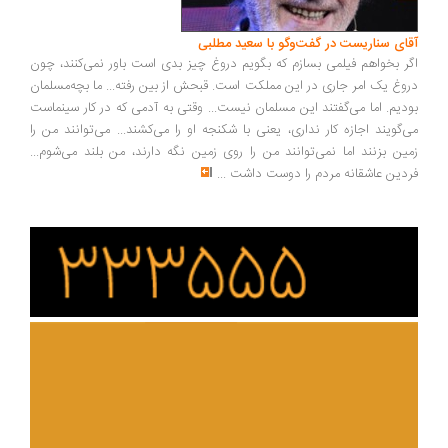
آقای سناریست در گفت‌وگو با سعید مطلبی
اگر بخواهم فیلمی بسازم که بگویم دروغ چیز بدی است باور نمی‌کنند، چون
دروغ یک امر جاری در این مملکت است. قبحش از بین رفته... ما بچه‌مسلمان
بودیم. اما می‌گفتند این مسلمان نیست... وقتی به آدمی که در کار سینماست
می‌گویند اجازه کار نداری، یعنی با شکنجه او را می‌کشند... می‌توانند من را
زمین بزنند اما نمی‌توانند من را روی زمین نگه دارند، من بلند می‌شوم...
فردین عاشقانه مردم را دوست داشت
...