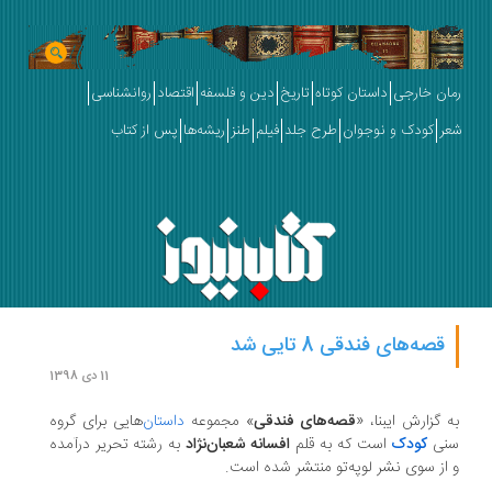
رمان خارجی
داستان کوتاه
تاریخ
دین و فلسفه
اقتصاد
روانشناسی
شعر
کودک و نوجوان
طرح جلد
فیلم
طنز
ریشه‌ها
پس از کتاب
قصه‌های فندقی 8 تایی شد
11 دی 1398
به گزارش ایبنا، «
قصه‌های فندقی
» مجموعه
داستان‌
هایی برای گروه
سنی
کودک
است که به قلم
افسانه شعبان‌نژاد
به رشته تحریر درآمده
و از سوی نشر لوپه‌تو منتشر شده است.