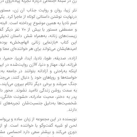
زن در شبکه اجتماعی درباره تجربه پیاده‌روی د
نثر زیبا، روان و روایت جذاب آن زن، مستور 
درنهایت نوشتن داستانی کوتاه از ماجرا کرد. 
اسم نادیا به همین موضوع پرداخته است. البت
زیست‌های زنانه، به‌همراه شش داستان تخیلی
این کتاب «بازنمایی زنانی الهام‌بخش» بود
امیدهایشان می‌تواند برای هر خواننده‌ای معنا و ا
آزاده، صدیقه، طوبا، نادیا، آیدا، فربیا، حمیرا،
فرزانه، لیلا، مهناز و دنیا، 17
اینکه به‌راحتی و آزادانه بتوانند در جامعه 
خواسته‌ها و رویاهای خود را دنبال کنند، می‌جنگ
جنگ سربلند و برخی دیگر ناکام بیرون می‌آیند، 
به سمت روشن زندگی ناامید نشوند. محور دا
پدر به دختر، محبت مادرانه، خشونت خانگی، ت
شخصیت‌ها به‌دلیل جنسیت‌شان تجربه‌های تلخ
دارند.
نویسنده در این مجموعه از زبان ساده و بی‌وا
لحن او شبیه گفت‌وگو با خواننده است. او از
دوری می‌کند و بیشتر سعی دارد احساسی مشتر