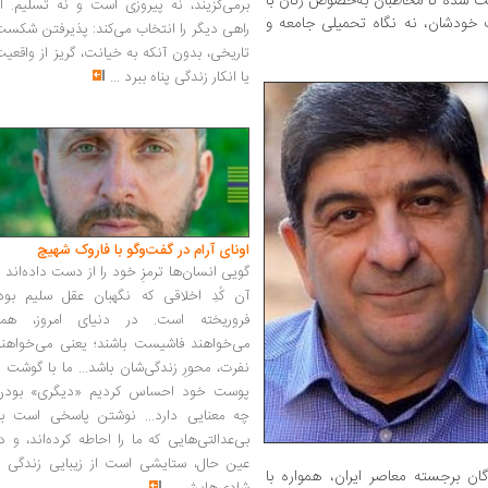
ایت شده تا مخاطبان به‌خصوص زنان با
برمی‌گزیند، نه پیروزی است و نه تسلیم. ا
خودشان، نه نگاه تحمیلی جامعه و
راهی دیگر را انتخاب می‌کند: پذیرفتن شکس
تاریخی، بدون آنکه به خیانت، گریز از واقعی
یا انکار زندگی پناه ببرد
...
اونای آرام در گفت‌وگو با فاروک شهیچ‭
گویی انسان‌ها ترمزِ خود را از دست داده‌اند 
آن کُدِ اخلاقی که نگهبان عقل سلیم بود،
فروریخته است. در دنیای امروز، همه
می‌خواهند فاشیست باشند؛ یعنی می‌خواهند
نفرت، محورِ زندگی‌شان باشد... ما با گوشت 
پوست خود احساس کردیم «دیگری» بودن
چه معنایی دارد... نوشتن پاسخی است به
بی‌عدالتی‌هایی که ما را احاطه کرده‌اند، و د
عین حال، ستایشی است از زیبایی زندگی و
ان برجسته معاصر ایران، همواره با