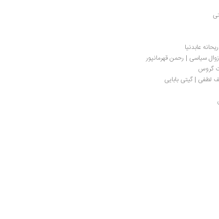
تی
حانه عابدنیا
زوال سیاسی | رحمن قهرمانپور
ت گروس 
ف لطفی | گیتی بابایی