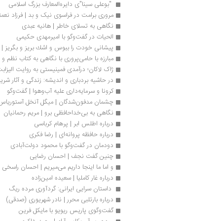
 "بوعلی سینا"ی دایره‌المعارف بزرگ اسلامی 
مروری برامت در فراسوی نیک و بد | فرزاد نعم
نگاهی به تسلای خاطر | هانیه عبدی
الحیات در گفت‌وگو با امیرمهدی حکیمی
پیشانی خودت را ببوس و اشك بریز و بگریز | ری
مبارزه با حامی‌پروری با نگاهی به کتاب نظم و 
ژاک لاکان؛ درآمدی فمینیستی به روایت الیزاب
در حاشیه بردباری و اندیشه: زندگی و آثار شری
کرونا و سرمایه‌داری علیه آب‌وهوا | گفت‌وگو
چشمان مدفون‌شدگان | میگل آنخل آستوریاس
نگاهی به بی‌خداحافظی برو | مریم رحمانیان
درباره اطلس ابر | پرهام کرباسی
درباره حافظه پروانه‌ای | رضا فکری
دودمان در گفت‌وگو با محمود دولت‌آبادی
چنین گفت نجف | احسان رضایی
و اما ما اینجا داریم می‌‎میریم | احسان راسخی
درباره غار کاملیا | سعیده امین‌زاده
 داستان سرایی ایرانی: گردآوری مرده ریگ 
درباره بارتلبی محرر | نادر شهریوری (صدقی)
گفت‌وگوی پاریس ریویو با مایکل فرین