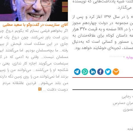
نند؛ شبیه یادداشت‌هایی که نویسنده
می‌گذارد.
مصطفی مستور نوشتن «سمت روشن زندگی» را در سال ۱۳۹۶ آغاز کرد و پس از
ین مجموعه در دولت چهاردهم مجوز
آقای سناریست در گفت‌وگو با سعید مطلبی
انتشار گرفت. درحال‌حاضر نشر چشمه این کتاب را در 178 صفحه و به قیمت 320 هزار
اگر بخواهم فیلمی بسازم که بگویم دروغ چی
داستان کوتاه برای علاقه‌مندان به
بدی است باور نمی‌کنند، چون دروغ یک امر
فی مستور و کسانی است که به‌دنبال
جاری در این مملکت است. قبحش از بین
هستند، تجربه‌ای خوشایند خواهد بود.
.
رفته... ما بچه‌مسلمان بودیم. اما می‌گفتند ای
...............
مسلمان نیست... وقتی به آدمی که در کار
باره
سینماست می‌گویند اجازه کار نداری، یعنی ب
شکنجه او را می‌کشند... می‌توانند من را زمی
بزنند اما نمی‌توانند من را روی زمین نگه دارند
من بلند می‌شوم... فردین عاشقانه مردم را
دوست داشت
...
 رجایی
مران دسترس
نصوری