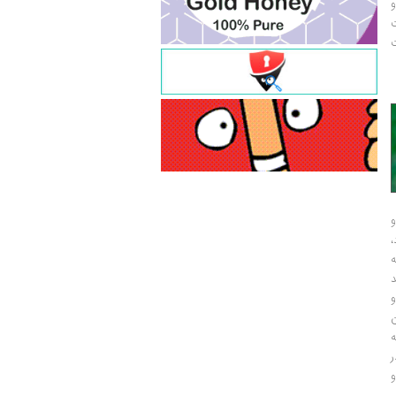
و
ت
ت
و
و
ر