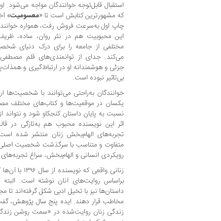
استقبال قابل‌توجه خوانندگان مواجه می‌شود. او
که مشهورترین کتابش است تا «
معسومیت
» آخ
چاپ اول به‌سرعت فروش رفت، همواره خوانندگا
این محبوبیت هم در نثر روان، ساده، ظریف
مختلفی از جامعه را برای درک دنیای شخصی
می‌کند. جدای از توانمندی‌های قلم مصطفی
جزئی و هوشمندانه او در ارتباط‌گیری و همذات‌پ
بی‌تاثیر نبوده است.
خوانندگان به‌راحتی می‌توانند با شخصیت‌ها ار
یکسان در موقعیت‌ها و کتاب‌های مختلف 
نسبت به پایان داستان کنجکاو شود و نتواند ا
تجربه‌های الهام‌بخش زنان منتشر شده است 
متفاوت و متناسب با سرگذشت شخصیت اصلی دا
رویکردی انسانی و الهام‌بخش، سراغ تجربه‌های 
زنانی واقعی که ن
براساس روایت‌های آنان نوشته است. البته د
داستان‌ها نیز با تخیل ادبی شکل گرفته‌اند تا م
مخاطب قرار دهند. ایده پنج سال پژوهش، گفت
زندگی زنان روایت‌شده در «سمت روشن زندگی»،