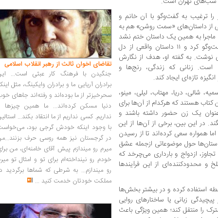
ر شب‌های تهران است.
را ترغیب به گفت‌وگو با آن خانم و
یکی از داستان‌های «سمت روشن» هم به
ه ماجرا به همین یک داستان ختم نشد
و مصطفی مستور با بیش از ۷۰ نفر دیگر گفت‌وگو کرد و ۱۱ داستان واقعی از دل
 نوشت. به گفته او، هدف از نگارش
تقاضای اخوان ثالث از رهبر انقلاب اسلامی
ه است. زنانی که زندگی، رنج‌ها و
جنگیدن با فرهنگ کار عبثی است... این
نگیزه تازه‌ای ایجاد کند.
برادران آریایی ما و برادران وایکینگ، مثل اینک
 سمیه، شالی، دریا، مهتاب، لیلی، مینو،
سحرخیزتر از ما بوده‌اند و رفته‌اند جاهای خو
زن روایت‌شده در این کتاب هستند که هرکدام از آن‌ها برای
دنیا مسکن کرده‌اند... ما همین چیزها را
به‌عنوان یک زن حضور داشته باشند و
نداریم. کسی نداریم از ما انتقاد بکند... استالی
ند. در این بین، برخی از آن‌ها از این
با وجود اینکه خودش گرجی بود، می‌خواست
اما همواره سعی کرده‌اند تا از رسیدن
در گرجستان نیز همه روسی حرف بزنند...من
ستان‌ها حول موضوعاتی ازجمله عشق
میرم رو میندازم پیش آقای خامنه‌ای، من برا
جاوز، ازدواج و بارداری می‌چرخد که
خودم رو نینداخته‌ام برای تو و امثال تو میر
 و محدودکننده‌ای از این فرآیندها
رو میندازم... به شرطی که شماها برگردید د
مملکت خودتان خدمت کنید
...
سطه استفاده کرده و در بیشتر بخش‌ها
 پیچیدگی زبانی یا ساختارهای روایی
ک را منتقل کند؛ همین ویژگی باعث