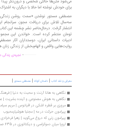
می‌شود متن‌ها حالتی شخصی و درون‌نگر پیدا ک
برای خودش نوشته اما حالا با دیگران به اشتراک 
سه‌سال تلاش برای دریافت مجوز، سرانجام ا
تومان منتشر کرده است. خواندن این مجموعه 
ادبیات داستانی ایران، دوستداران آثار مصط
روایت‌هایی واقعی و الهام‌بخش از زندگی زنان 
.
..............
تجربه‌ی زندگی دو
|
|
|
معرفی و نقد کتاب
داستان کوتاه
مصطفی مستور
نگاهی به هانا آرنت و محبت به دنیا | فرهنگ
نگاهی به هوش مصنوعی و آینده بشریت | ع
مروری بر قطره اشکی در اقیانوس | مریم سیام
پیرامون حرکت در مه | مجتبا هوشیارمحبوب
پیرامون زنى که دروغ مى‌گوید | زهرا فرخزادی
اروپا میان دموکراسی و دیکتاتوری در 635 صفحه