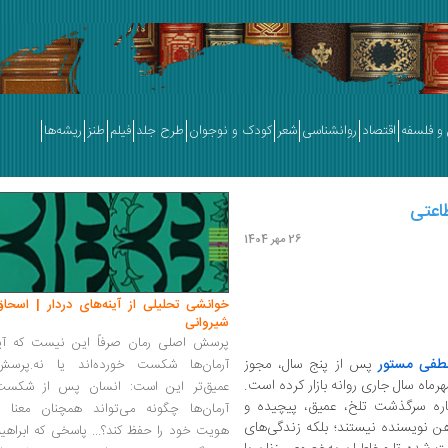
و فلسفه
اقتصاد
روانشناسی
شعر
کودک و نوجوان
طرح جلد
فیلم
طنز
ریشه‌ها
اعتی
26 مهر 1404
خوانشی تحلیلی از آینه‌های دردار | اسحاق
شیروانی
پرسش اصلی رمان صرفاً این نیست که آیا
فی مستور
پس از پنج سال، مجوز
آرمان‌ها شکست خورده‌اند یا نه.پرسش
رماه سال جاری روانه بازار کرده است.
عمیق‌تر این است: انسان پس از شکست
 داستان کوتاه درباره سرگذشت تلخ، عمیق، پیچیده و
آرمان‌ها چگونه می‌تواند همچنان معنا و
ن نویسنده نیستند؛ بلکه زندگی‌های
هویت خود را حفظ کند؟... پاسخی که ابراهی