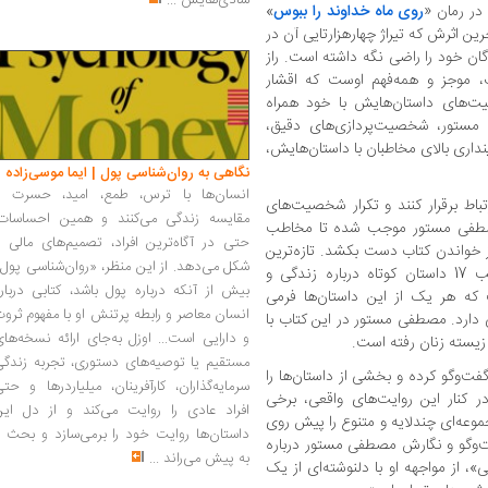
شادی‌هایش
...
 در رمان «
روی ماه خداوند را ببوس
»
رین اثرش که تیراژ چهارهزارتایی آن در
ن خود را راضی نگه داشته است. راز
، موجز و همه‌فهم اوست که اقشار
ت‌های داستان‌هایش با خود همراه
 مستور، شخصیت‌پردازی‌های دقیق،
نداری بالای مخاطبان با داستان‌هایش،
نگاهی به روان‌شناسی پول | ایما موسی‌زاده
انسان‌ها با ترس، طمع، امید، حسرت و
تباط برقرار کنند و تکرار شخصیت‌های
مقایسه زندگی می‌کنند و همین احساسات،
مصطفی مستور موجب شده تا مخاطب
حتی در آگاه‌ترین افراد، تصمیم‌های مالی ر
ز خواندن کتاب دست بکشد. تازه‌ترین
شکل می‌دهد. از این منظر، «روان‌شناسی پول
اثر این نویسنده محبوب هم به‌تازگی در قالب 17 داستان کوتاه درباره زندگی و
بیش از آنکه درباره پول باشد، کتابی دربار
که هر یک از این داستان‌ها فرمی
انسان معاصر و رابطه پرتنش او با مفهوم ثرو
رد. مصطفی مستور در این کتاب با
و دارایی است... اوزل به‌جای ارائه نسخه‌ها
زیسته زنان رفته است.
مستقیم یا توصیه‌های دستوری، تجربه زندگی
ویسنده از سال ۱۳۹۶ با آن‌ها گفت‌وگو کرده و بخشی از داستان‌ها را
سرمایه‌گذاران، کارآفرینان، میلیاردرها و حت
ر کنار این روایت‌های واقعی، برخی
افراد عادی را روایت می‌کند و از دل این
جموعه‌ای چندلایه و متنوع را پیش روی
داستان‌ها روایت خود را برمی‌سازد و بحث ر
‌وگو و نگارش مصطفی مستور درباره
به پیش می‌راند
...
 از مواجهه او با دلنوشته‌ای از یک