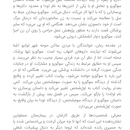
ریا و زهر» از چند دیدگاه مختلف نقل می‌شود، اما عمدتا داستان
گورو و تعامل او با یکی از انترن‌ها به نام تودا و معدود دکترها و
ستارانی را که با آنها کار می‌کند دنبال می‌کند. سوگورو بیماران مبتلا به
 را معالجه می‌کند و نسبت به زن سالخورده‌ای که درحال مرگ
ت از خود دلسوزی نشان می‌دهد. هنگامی که او پی می‌برد که سایر
شکان قصد دارند به منظور پژوهش عمل جراحی را روی آن زن اجرا
ند، سوگورو دچار کشمکش درونی می‌شود.
 مقدمه رمان، خوانندگان با مردی ساکن حومه شهر توکیو آشنا
‌شوند که نیازمند داروهای التهاب ریه است. سوگورو تنها پزشک
له است، اما از نظر آن مرد فردی بسیار عجیب به نظر می‌رسد. و
س او به حقایق مرتبط به زندگی سوگورو و مشارکت او در جنایات
گی صورت گرفته در دانشکده پزشکی پی می‌برد. هنگامی که او در
ن باره با سوگورو مواجه می‌شود، روایت کتاب تغییر کرده و وقایع
شته از دیدگاه سوگورو را به صورت سوم‌شخص بیان می‌کند. کمی
دتر روایت کتاب به اول‌شخص تغییر می‌کند و داستان پرستاری به
م اوئه‌دا را بازگو می‌کند، سپس در فصل بعد پیش از بازگشت به
ستان سوگورو از دیدگاه سوم‌شخص، از دیدگاه تودا به بیان وقایع به
رت اول‌شخص می‌پردازد.
رفی شخصیت‌ها از طریق کارشان در بیمارستان مسلولین
ان‌دهنده این است که آنها تا چه میزان کرخت و بی‌احساس شده‌ یا
 مسیری رانده شده‌اند که لزوما دیگر به دنبال پیشرفت شغلی