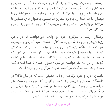
ستند. وضعیت بیمارستان به گونه‌ای نیست که آن را محیطی
داشتی درنظر بگیریم، که می‌تواند با دوران وقوع این وقایع و فرهنگ
 زمان یا هردوی اینها مرتبط باشد و نیز رفتار بسیار ناخوشایندی با
ماران دارند. بیماران، به‌ویژه بیماران بهزیستی، به‌عنوان باری سنگین یا
ژه‌های پژوهشی احتمالی تلقی می‌شوند که می‌تواند منجر به ارتقای
شکان شود.
شکان ارشد از سوگورو، تودا و اوئه‌دا می‌خواهند تا در برخی
وهش‌های مهم که شامل زنده‌شکافی هشت اسیر آمریکایی می‌شود،
کت کنند. هنگام پژوهش روی بیماران مبتلا به سل می‌شد استدلال
د که آنها به‌هرحال خواهند مرد، اما اکنون از آنها خواسته می‌شود که
 هدف پیشبرد علم و ترقی این پزشکان، هشت جوان سالم کشته
ند. از این سه نفر خواسته می‌شود - بدون اجبار - تا مشارکت داشته
شند و هر سه موافقت می‌کنند، هرچند سوگورو کمی مردد است.
داستان «دریا و زهر» برگرفته از وقایع حقیقی است که در سال 1945 در
نشگاه سلطنتی کیوشو رخ داده؛ وقایعی که موجب وحشت هر
اننده‌ای می‌شود. این کتاب چشم‌های شما را درباره جنبه دیگری از
گ جهانی دوم باز می‌کند و موجب می‌شود تا تفکر و بحث بسیار در
رد اخلاق پزشکی، گناه و وجدان در شما شکل بگیرد.
.
.
...............
..............
تجربه‌ی زندگی دوباره