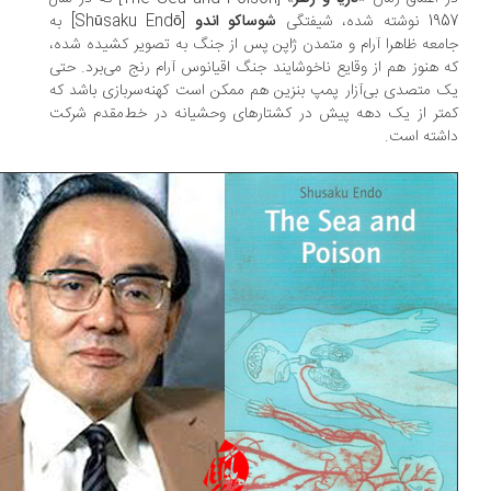
ته شده، شیفتگی
شوساکو اندو
[Shūsaku Endō] به
معه ظاهرا آرام و متمدن ژاپن پس از جنگ به تصویر ‌کشیده شده،
 هنوز هم از وقایع ناخوشایند جنگ اقیانوس آرام رنج می‌برد. حتی
 متصدی بی‌آزار پمپ بنزین هم ممکن است کهنه‌سربازی باشد که
تر از یک دهه پیش در کشتارهای وحشیانه در خط‌مقدم شرکت
شته است.