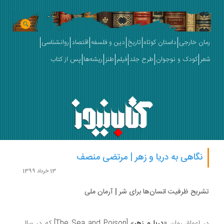
ان خارجی
داستان کوتاه
تاریخ
دین و فلسفه
اقتصاد
روانشناسی
ر
کودک و نوجوان
طرح جلد
فیلم
طنز
ریشه‌ها
پس از کتاب
نگاهی به دریا و زهر | مرتضی منصف
13 خرداد 1399
ریح ظرفیت انسان‌ها برای شر | آرمان ملی
 اعماق رمان «
دریا و زهر
» [The Sea and Poison] که در سال