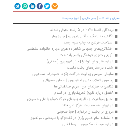
|
|
|
رفی و نقد کتاب
رمان خارجی
تاریخ و سیاست
برندگان کاستا 2020 در 5 رشته معرفی شدند
نگاهی به زندگی و آثار اِولین وو | چارلز رولو
اصلاحات فرنزن به چاپ سوم رسید
 افشاگری‌های جنجالی شاهزاده هری درباره خانواده سلطنتی
 آوینی دعوای فرهنگی راه ‏می‌انداخت 
درباره هنر رمان کوندرا | نادر شهریوری (صدقی)
اشتباه در ستاره‌های بخت ماست
سازمان سیاسی بهائیت در گفت‌وگو با حمیدرضا اسماعیلی
پیرامون انقلاب بدون انقلابیون | سامان صفرزائی
نگاهی به فرزندان من | مریم طباطبائی‌ها
8فصل درباره تاریخ تحریف‌باوری در اسلام
تحلیل موقعیت و نظریه زمینه‌ای در گفت‌و‌گو با علی خسروی 
در تهران هم سیب‌ها هرگز نمی‌افتند
مروری بر یخبندان برنهارد | صبا صحبتی
دانشنامه امام خمینی(ره) در گفت‌وگو با سیدضیاء مرتضوی
درباره سوسک مک‌یوون | رضا فکری