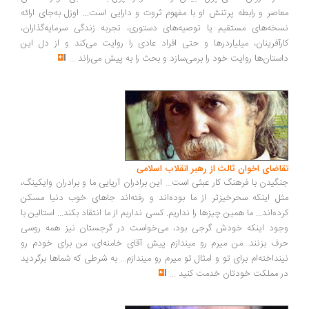
اصر و رابطه پرتنش او با مفهوم ثروت و دارایی است... اوزل به‌جای ارائه
خه‌های مستقیم یا توصیه‌های دستوری، تجربه زندگی سرمایه‌گذاران،
رآفرینان، میلیاردرها و حتی افراد عادی را روایت می‌کند و از دل این
ستان‌ها روایت خود را برمی‌سازد و بحث را به پیش می‌راند
...
اضای اخوان ثالث از رهبر انقلاب اسلامی
گیدن با فرهنگ کار عبثی است... این برادران آریایی ما و برادران وایکینگ،
ل اینکه سحرخیزتر از ما بوده‌اند و رفته‌اند جاهای خوب دنیا مسکن
ده‌اند... ما همین چیزها را نداریم. کسی نداریم از ما انتقاد بکند... استالین با
ود اینکه خودش گرجی بود، می‌خواست در گرجستان نیز همه روسی
ف بزنند...من میرم رو میندازم پیش آقای خامنه‌ای، من برای خودم رو
نداخته‌ام برای تو و امثال تو میرم رو میندازم... به شرطی که شماها برگردید
 مملکت خودتان خدمت کنید
...