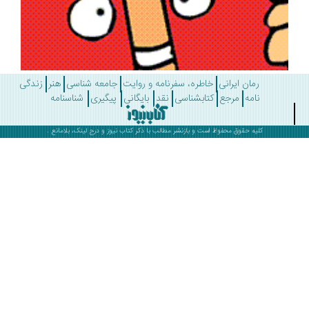
رمان ایرانی
خاطره، سفرنامه و روایت
جامعه شناسی
هنر
زندگی
نامه
مرجع
کتابشناسی
نقد
بایگانی
پیگیری
شناسنامه
کلیه حقوق محفوظ است و بازنشر مطالب با ذکر
کتاب نیوز
و درج لینک، بلامانع .