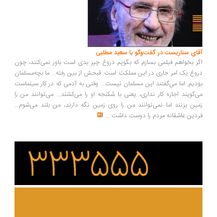
ای سناریست در گفت‌وگو با سعید مطلبی
ر بخواهم فیلمی بسازم که بگویم دروغ چیز بدی است باور نمی‌کنند، چون
وغ یک امر جاری در این مملکت است. قبحش از بین رفته... ما بچه‌مسلمان
دیم. اما می‌گفتند این مسلمان نیست... وقتی به آدمی که در کار سینماست
‌گویند اجازه کار نداری، یعنی با شکنجه او را می‌کشند... می‌توانند من را
ین بزنند اما نمی‌توانند من را روی زمین نگه دارند، من بلند می‌شوم...
دین عاشقانه مردم را دوست داشت
...