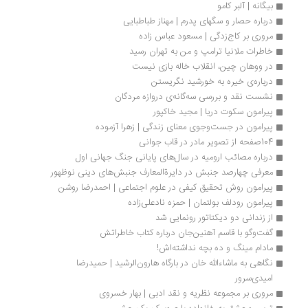
بیگانه | آلبر کامو
درباره حصار و سگهای پدرم | مهناز طباطبایی
مروری بر کاج‌زدگی | مسعود عباس زاده
خاطرات ملانیا ترامپ و من به تهران رسید
در ووهان چین، انقلاب خاله بازی نیست
درباره‌ی خیره به خورشید نگریستن
نشست نقد و بررسی سه‌گانه‌ی دروازه مردگان
پیرامون سکوت دریا | مجید خاکپور
پیرامون در جست‌وجوی معنای زندگی | زهرا آزموده
104صفحه از تصویر مادر در قاب جوانی
درباره مصائب ارومیه در سال‌های پایانی جنگ جهانی اول
معرفی چهارصد جنبش در دایرةالمعارف جنبش‌های دینی نوظهور
پیرامون روش تحقیق کیفی در علوم اجتماعی | احمدرضا روشن 
پیرامون رودلف بولتمان | حمزه نادعلی‌زاده
از زندانی دو دیکتاتور رونمایی شد
گفت‌وگو با قاسم آهنین‌جان درباره کتاب خاطراتش
مادام مینگ و ده بچه نداشته‌اش!
نگاهی به ماشاءالله خان در بارگاه هارون‌الرشید | حمیدرضا 
امیدی‌سرور
مروری بر مجموعه نظریه و نقد ادبی | بهار خسروی