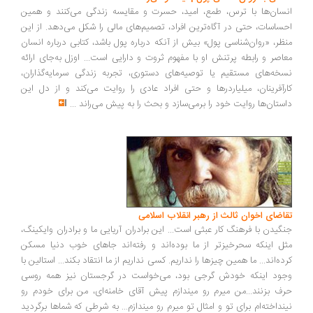
سان‌ها با ترس، طمع، امید، حسرت و مقایسه زندگی می‌کنند و همین
ساسات، حتی در آگاه‌ترین افراد، تصمیم‌های مالی را شکل می‌دهد. از این
ظر، «روان‌شناسی پول» بیش از آنکه درباره پول باشد، کتابی درباره انسان
اصر و رابطه پرتنش او با مفهوم ثروت و دارایی است... اوزل به‌جای ارائه
خه‌های مستقیم یا توصیه‌های دستوری، تجربه زندگی سرمایه‌گذاران،
رآفرینان، میلیاردرها و حتی افراد عادی را روایت می‌کند و از دل این
ستان‌ها روایت خود را برمی‌سازد و بحث را به پیش می‌راند
...
اضای اخوان ثالث از رهبر انقلاب اسلامی
گیدن با فرهنگ کار عبثی است... این برادران آریایی ما و برادران وایکینگ،
ل اینکه سحرخیزتر از ما بوده‌اند و رفته‌اند جاهای خوب دنیا مسکن
ده‌اند... ما همین چیزها را نداریم. کسی نداریم از ما انتقاد بکند... استالین با
ود اینکه خودش گرجی بود، می‌خواست در گرجستان نیز همه روسی
ف بزنند...من میرم رو میندازم پیش آقای خامنه‌ای، من برای خودم رو
نداخته‌ام برای تو و امثال تو میرم رو میندازم... به شرطی که شماها برگردید