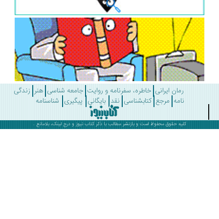
رمان ایرانی
خاطره، سفرنامه و روایت
جامعه شناسی
هنر
زندگی
نامه
مرجع
کتابشناسی
نقد
بایگانی
پیگیری
شناسنامه
کلیه حقوق محفوظ است و بازنشر مطالب با ذکر
کتاب نیوز
و درج لینک، بلامانع .