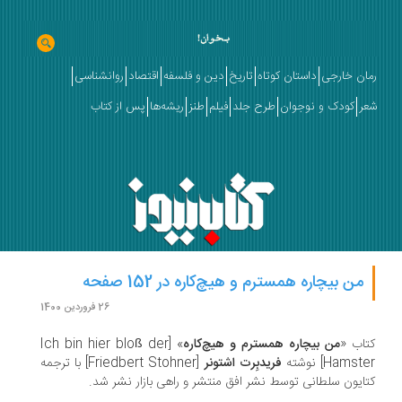
ان خارجی
داستان کوتاه
تاریخ
دین و فلسفه
اقتصاد
روانشناسی
ر
کودک و نوجوان
طرح جلد
فیلم
طنز
ریشه‌ها
پس از کتاب
من بیچاره همسترم و هیچ‌کاره در 152 صفحه
26 فروردین 1400
اب «
من بیچاره همسترم و هیچ‌کاره
» [Ich bin hier bloß der
Hams] نوشته
فریدبِرت اشتونر
[Friedbert Stohner]
با ترجمه
ایون سلطانی توسط نشر افق منتشر و راهی بازار نشر شد.