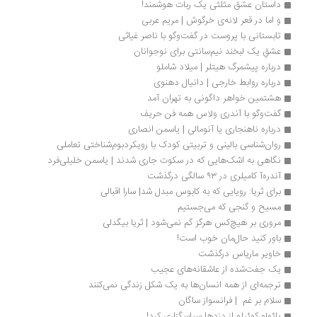
داستان عشق مثلثی یک ربات هوشمند!
و اما در قعر لانه‌ی خرگوش | مریم عربی
تابستانی با پروست در گفت‌وگو با ناصر غیاثی
عشقِ یک لبخند نیم‌سانتی برای نوجوانان
درباره پیشمرگ هیتلر | میلاد شاملو
درباره روابط خارجی | دانیال دهنوی
هشتمین خواهر داگونی به تهران آمد
گفت‌وگو با آندری ولاس همه فن حریف
درباره ناهنجاری یا آنومالی | یاسمن انصاری
روان‌شناسی بالینی و تربیتی کودک با رویکردبوم‌شناختی تعاملی
نگاهی به اشک‌هایی که در سکوت جاری شدند | یاسمن خلیلی‌فرد
آندره‌آ کامیلری در ۹۳ سالگی درگذشت
برای ثریا: رویایی که به کابوس مبدل شد| سارا اقبالی
مسیح و گنجی که می‌جستیم
مروری بر هیچ‌کس هرگز گم نمی‌شود | ثریا بیگدلی
باور کنید حال‌مان خوب است!
خاویر ماریاس درگذشت
یک جفت‌شده از عاشقانه‌های عجیب
ترجمه‌ای از همه انسان‌ها به یک شکل زندگی نمی‌کنند
سلام بر غم  | فرانسواز ساگان
پائولو کوئیلو از دزدها سپاسگزاری کرد! 