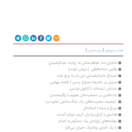
|
|
دک و نوجوان
رمان خارجی
ماجرای سه خواهرعمانی به روایت عبدالرشیدی
والس خداحافظی  | میلان کوندرا
تمساح داستایفسکی این بار به برج رفت
مروری بر دفترچه ممنوع پدس | راضیه بهرامی 
خدایان تشنه‌اند | آناتول فرانس
یادداشتی بر جمشیدخان عمویم | رزگارمحمدی
 توصیف مصیبت‌های یک جنگ‌داخلی جایزه برد 
سرخ و سیاه | استاندال
هانسل و گرتل برادران گریم دوباره آمدند
نوشته‌های روزانه‌‌ی یک محکوم به اعدام
با یک کمدی رمانتیک جبران می‌کنم