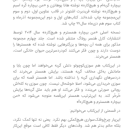
چاره گربه‌ام و هیچ‌کاره» نوشته هانا یوهانزن و «من بیچاره کُره اسبم
هیچ‌کاره» نوشته فریدبرت اشتونر در قالب عناوین اول، دوم و سوم
ن‌مجموعه چاپ شده‌اند. کتاب‌های اول و دوم این‌مجموعه آذرماه و
ب سوم هم دی‌ماه سال ۹۹ چاپ شد.
نسخه اصلی «من بیچاره همسترم و هیچ‌کاره» سال ۲۰۱۴ توسط
تشارات کارل هَنسر رولاگ منتشر شده است. جلد چهارم مجموعه
کور برای همه آن‌ بچه‌ها و بزرگترهایی نوشته شده که همسترها را
ست دارند و چون فکر می‌کنند کم‌دردسرترین حیوان خانگی است،‌
ستر می‌خرند.
 این‌کتاب هم سوزی‌کوچولو دلش گربه می‌خواهد اما چون بابا و
مانش به‌کل مخالف گربه هستند، برایش همستر می‌خرند که
دسرهای نگهداری گربه را نداشته باشد. اما همستر قصه که برای
زی خریداری می‌شود، اصلا خوشحال نیست. چون سوزی به کله‌اش
بانی صورتی می‌بندد و فکر می‌کند او هم باید مثل گربه‌ها برایش
رخُر کند. به این‌ترتیب همستر این‌قصه متوجه می‌شود که «من
چاره همسترم و هیچ‌کاره!»
 قسمتی از این‌کتاب می‌خوانیم:
ن‌بار چرخ‌وفلک‌سواری هیچ‌کمکی بهم نکرد. یعنی نه تنها کمک نکرد،
که حالم بدتر هم شد. وقت‌های دیگر فقط کافی است موقع این‌کار