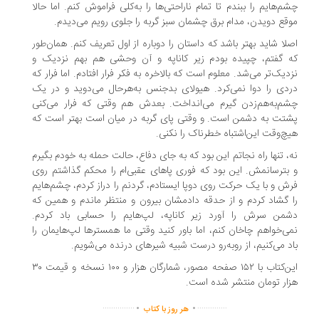
م‌هایم را ببندم تا تمام ناراحتی‌ها را به‌کلی فراموش کنم. اما حالا
قع دویدن، مدام برق چشمان سبز گربه را جلوی رویم می‌دیدم.
لا شاید بهتر باشد که داستان را دوباره از اول تعریف کنم. همان‌طور
 گفتم، چپیده بودم زیر کاناپه و آن وحشی هم بهم نزدیک و
دیک‌تر می‌شد. معلوم است که بالاخره به فکر فرار افتادم. اما فرار که
دی را دوا نمی‌کرد. هیولای بدجنس به‌هرحال می‌دوید و در یک
م‌به‌هم‌زدن گیرم می‌انداخت. بعدش هم وقتی که فرار می‌کنی
تت به دشمن است. و وقتی پای گربه در میان است بهتر است که
چ‌وقت این‌اشتباه خطرناک را نکنی.
، تنها راه نجاتم این بود که به جای دفاع، حالت حمله به خودم بگیرم
بترسانمش. این بود که فوری پاهای عقبی‌ام را محکم گذاشتم روی
ش و با یک حرکت روی دوپا ایستادم، گردنم را دراز کردم، چشم‌هایم
 گشاد کردم و از حدقه دادمشان بیرون و منتظر ماندم و همین که
من سرش را آورد زیر کاناپه، لپ‌هایم را حسابی باد کردم.
ی‌خواهم چاخان کنم، اما باور کنید وقتی ما همسترها لپ‌هایمان را
د می‌کنیم، از روبه‌رو درست شبیه شیرهای درنده می‌شویم.
این‌کتاب با ۱۵۲ صفحه مصور، شمارگان هزار و ۱۰۰ نسخه و قیمت ۳۰
ار تومان منتشر شده است.
.
.
...............
..............
هر روز با کتاب