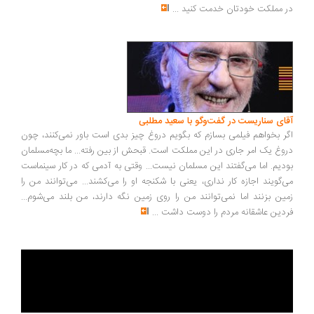
 مملکت خودتان خدمت کنید
...
ای سناریست در گفت‌وگو با سعید مطلبی
ر بخواهم فیلمی بسازم که بگویم دروغ چیز بدی است باور نمی‌کنند، چون
وغ یک امر جاری در این مملکت است. قبحش از بین رفته... ما بچه‌مسلمان
دیم. اما می‌گفتند این مسلمان نیست... وقتی به آدمی که در کار سینماست
‌گویند اجازه کار نداری، یعنی با شکنجه او را می‌کشند... می‌توانند من را
ین بزنند اما نمی‌توانند من را روی زمین نگه دارند، من بلند می‌شوم...
دین عاشقانه مردم را دوست داشت
...