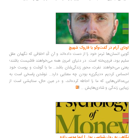
ونای آرام در گفت‌وگو با فاروک شهیچ
یی انسان‌ها ترمزِ خود را از دست داده‌اند و آن کُدِ اخلاقی که نگهبان عقل
یم بود، فروریخته است. در دنیای امروز، همه می‌خواهند فاشیست باشند؛
نی می‌خواهند نفرت، محورِ زندگی‌شان باشد... ما با گوشت و پوست خود
ساس کردیم «دیگری» بودن چه معنایی دارد... نوشتن پاسخی است به
‌عدالتی‌هایی که ما را احاطه کرده‌اند، و در عین حال، ستایشی است از
بایی زندگی و شادی‌هایش
...
اهی به روان‌شناسی پول | ایما موسی‌زاده