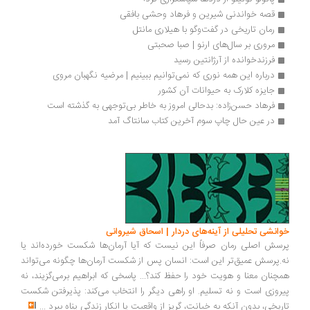
قصه خواندنی شیرین و فرهاد وحشی بافقی
رمان تاریخی در گفت‌وگو با هیلاری مانتل
مروری بر سال‌های ارنو | صبا صحبتی
فرزندخوانده از آرژانتین رسید
درباره این همه نوری که نمی‌توانیم ببینیم | مرضیه نگهبان مروی
جایزه کلارک به حیوانات آن کشور
فرهاد حسن‌زاده: بدحالی امروز به خاطر بی‌توجهی به گذشته است
در عین حال چاپ سوم آخرین کتاب سانتاگ آمد
انشی تحلیلی از آینه‌های دردار | اسحاق شیروانی
سش اصلی رمان صرفاً این نیست که آیا آرمان‌ها شکست خورده‌اند یا
.پرسش عمیق‌تر این است: انسان پس از شکست آرمان‌ها چگونه می‌تواند
چنان معنا و هویت خود را حفظ کند؟... پاسخی که ابراهیم برمی‌گزیند، نه
روزی است و نه تسلیم. او راهی دیگر را انتخاب می‌کند: پذیرفتن شکست
ریخی، بدون آنکه به خیانت، گریز از واقعیت یا انکار زندگی پناه ببرد
...