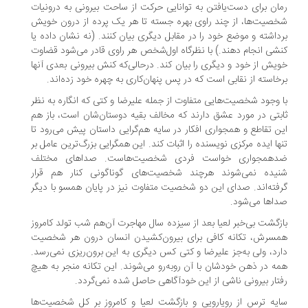
ان برای دست‌یافتن به توانایی حرکت از ساحت بیرونی به درونیات
صیت‌ها، از چند راوی بهره جسته تا هر یک پرده از درون خویش
داشته و موضع خود را در مقابل دیگری بیان کنند. (نه نشان داده یا
شی انجام دهند.) با نظرگاه اول‌شخص هر راوی قادر می‌شود قضاوت
یش از خود و دیگری را بیان کند. درحالی‌که کنش بیرونی بعدی آنها
خاسته از نقابی است که در پس پنهان‌کاری به چهره خود زده‌اند.
 وجود شخصیت‌هایی متفاوت از جمله علیرضا و کتی که انگاره به نظر
بتی در مورد عشق دارند که مخالف بقیه دوستان‌شان است، باز هم
ن تقاطع و همجواری افکار در سایه هم‌گرایی داستان پیش می‌رود تا
ها ایده مرکزی نویسنده را اثبات کند. این همگرایی بزرگ‌ترین عامل بر
‌همجواری خواست فردی شخصیت‌هاست. صداهای مختلف
یده نمی‌شوند هرچند شخصیت‌های گوناگونی کنار هم قرار
فته‌اند. صدای این دو شخصیت متفاوت نیز در پایان همسو با دیگر
اها می‌شود.
زگشت بی‌خبر لعیا بعد از سیزده سال مهاجرت آن‌هم شب تولد کامروز
سرش، تکانه کافی برای بیرون‌کشیدن انسان درون هر شخصیت
رد، ولی به‌جز علیرضا و کتی کس دیگری به این برون‌ریزی نمی‌رسد.
ه در ذهن خودشان با آن روبه‌رو می‌شوند. این تکانه منجر به هیچ
تار بیرونی ناشی از این خودآگاهی حاصل شده نمی‌گردد.
یه ترس از رویارویی و بازگشت لعیا و کامروز بر کل شخصیت‌ها