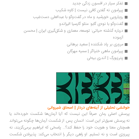
تفکر سیار در افسون زدگی جدید
پیرامون نه گفتن کافی نیست | کاوه شکیب
رویارویی خورشید و ماه در گفت‌وگو با عبدالعلی دست‌غیب
گفت‌وگو با نوه‌ی گابو: متئو گارسیا الیزاندو
درباره گذشته حیاتی: توسعه، معماری و شکل‌گیری ایران | محسن 
آزموده
مروری بر پاد شکننده | سعید برهانی
پیرامون ماهی خنیاگر | سمیه مهرگان
پترزبورگ | آندری بیه‌لی
انشی تحلیلی از آینه‌های دردار | اسحاق شیروانی
سش اصلی رمان صرفاً این نیست که آیا آرمان‌ها شکست خورده‌اند یا
.پرسش عمیق‌تر این است: انسان پس از شکست آرمان‌ها چگونه می‌تواند
چنان معنا و هویت خود را حفظ کند؟... پاسخی که ابراهیم برمی‌گزیند، نه
روزی است و نه تسلیم. او راهی دیگر را انتخاب می‌کند: پذیرفتن شکست