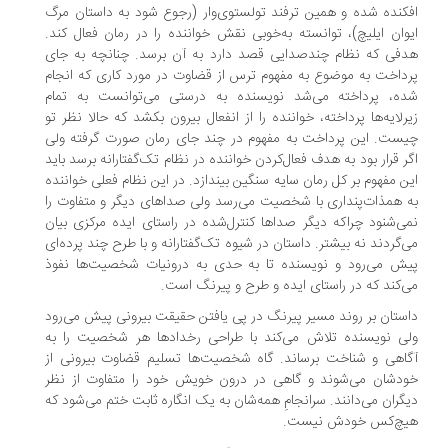
کنده شده و همین ترفند تولستوی‌وار (رجوع شود به داستان مرگ
وان ایلیچ)، توانسته به‌خوبی نقش خواننده را در رمان فعال کند.
فی که نظام چندصدایی قصد دارد به آن برسد. چنانچه به جای
داخت به موضوع به مفهوم ترس از قضاوت در مورد کاری که انجام
ه، پرداخته می‌شد نویسنده به درستی می‌توانست به تمام
رلایه‌ها پرداخته، خواننده را از انفعال بیرون بکشد که حالا نظر تو
ست. این پرداخت به مفهوم در چند جای رمان صورت گرفته ولی
ر قرار بود به هدف فعال‌کردن خواننده در نظام تک‌گفتارانه برسد باید
ن مفهوم بر کل رمان سایه سنگین بیندازد. در این نظام فعلی خواننده
 همذات‌پنداری با شخصیت می‌رسد ولی صداهای دیگر و متفاوت را
ی‌شنود چراکه دیگر صداها کنترل‌‌شده در راستای ایده مرکزی بیان
‌گردند نه بیشتر. داستان در شیوه تک‌گفتارانه و با طرح چند پرده‌ای
ش می‌رود و نویسنده تا به حدی به درونیات شخصیت‌ها نفوذ
‌کند که در راستای ایده و طرح و پیرنگ است.
ستان بر روند مسیر پیرنگ در پی یافتن حقیقت بیرونی پیش می‌رود
ی نویسنده تلاش می‌کند با طراحی رخدادها هر شخصیت را به
اهی و شناخت برساند. گاه شخصیت‌ها تسلیم قضاوت بیرونی از
دشان می‌شوند و گاهی در درون خویش خود را متفاوت از نظر
گران می‌دانند. سرانجامِ همه‌شان به یک انگاره ثابت ختم می‌شود که
چ‌کس خودش نیست.
.
.