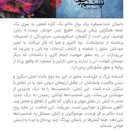
ستان تحت‌سیطره یک روح حاکم یک گزاره قطعی به سوی یک
طه همگرایی پیش می‌رود: «هیچ کس خودش نیست.» رمان،
صیف ترس است از گفتمان، لب‌فروبستن. سرخوردگی از تصمیمات
خاسته از عدم‌شناخت. چه کامروز و لعیا که فکر می‌کنند به تعبیر
دشان عشق را شناخته و انتخاب کرده‌اند؛ چه کتی و علیرضا که
‌پندارند در راه عشق شهامت انجام کاری را داشته‌اند که دیگر
ستان شهامت آن را ندارند و حتی نازنین و مسعود که وقایع پرده از
ابط و عمق عشق‌شان برمی‌دارد.
دیشه بزرگ و حل‌نشده عشق در این سه زوج باعث تجلی دیگری و
دن واقعیت وجودشان در مقابل آرزوهای درونی خود یا در تعامل با
گران شده است. این تجلی، شخصیت‌ها را به درک جدیدی از
یشتن می‌رساند، ولی شخصیت‌ها توانایی رسیدن به درک جدیدِ
جر به کنش در مقابل جهان و دیگران که ناشی از تقاطع و تعامل چند
اهی مستقل و خودآیین است، نمی‌یابند. این شناخت در سایه روح
ده حاکم بر اثر فرصت موضع‌گیری و کنش مستقل به شخصیت‌ها
ی‌دهد. همه کنش‌ها در راستای پیرنگ چند پرده‌ای و ایده به‌درستی
احی شده‌اند.