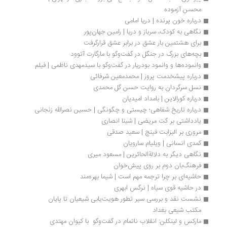
محسن آزموده
درباره خون پرنده | دریا امامی
نگاهی به کودک، سرباز و دریا | رامین جهان‌پور
برای هشتمین بار عشق در برابر عشق قرارگرفت
بچه‌های بزرگ در جنگل در گفت‌وگو با مارگارت آتوود
وانموده‌ها و وانمود بودریار در گفت‌وگو با سیدمهدی ناظمی | فیلم
درباره پیشخدمت پروز | محمدمعین شرفائی
نسل سرگردان به روایت حسن گل محمدی
درباره کورالاین | بامداد امیدیان
درباره تاریخ شفاهی؛ چیستی و چگونگی | حسین نصرالله ‌زنجانی
یادداشتی بر گت مریضی | شینا انصاری
مروری بر الیزابت فینچ | سعید صدقی
کمدی انسانی | ویلیام سارویان
نگاهی دیگر به دلالةالحائرین | مسعود میری
فرهنگ‌بان دوم بر روی پیش‌خوان
حاشیه‌ای بر چرا ترجمه مهم است | شیما بهره‌مند
در حاشیه قوی سیاه | نرگس ابهری	
نشست نقد و بررسی سیر تطور هویت‌یابی شیعیان تا پایان 
مکتب شیعی بغداد
مارکس و لینکلن: انقلاب ناتمام در گفت‌وگو  با کیوان مهتدی