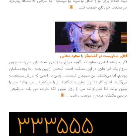
نداخته‌ام برای تو و امثال تو میرم رو میندازم... به شرطی که شماها برگردید
 مملکت خودتان خدمت کنید
...
ای سناریست در گفت‌وگو با سعید مطلبی
ر بخواهم فیلمی بسازم که بگویم دروغ چیز بدی است باور نمی‌کنند، چون
وغ یک امر جاری در این مملکت است. قبحش از بین رفته... ما بچه‌مسلمان
دیم. اما می‌گفتند این مسلمان نیست... وقتی به آدمی که در کار سینماست
‌گویند اجازه کار نداری، یعنی با شکنجه او را می‌کشند... می‌توانند من را
ین بزنند اما نمی‌توانند من را روی زمین نگه دارند، من بلند می‌شوم...
دین عاشقانه مردم را دوست داشت
...