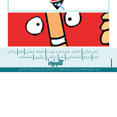
رمان ایرانی
خاطره، سفرنامه و روایت
جامعه شناسی
هنر
زندگی
نامه
مرجع
کتابشناسی
نقد
بایگانی
پیگیری
شناسنامه
کلیه حقوق محفوظ است و بازنشر مطالب با ذکر
کتاب نیوز
و درج لینک، بلامانع .