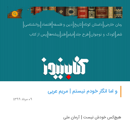
ان خارجی
داستان کوتاه
تاریخ
دین و فلسفه
اقتصاد
روانشناسی
ر
کودک و نوجوان
طرح جلد
فیلم
طنز
ریشه‌ها
پس از کتاب
و اما انگار خودم نیستم | مریم عربی
09 مرداد 1399
چ‌کس خودش نیست | آرمان ملی