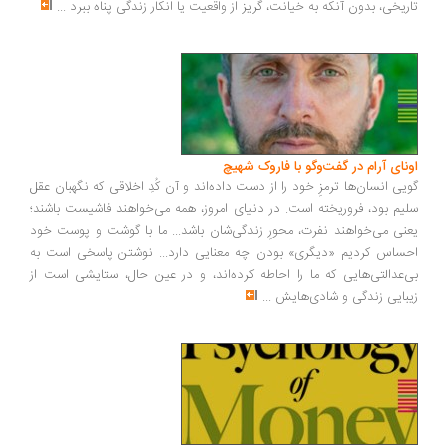
ریخی، بدون آنکه به خیانت، گریز از واقعیت یا انکار زندگی پناه ببرد
...
ونای آرام در گفت‌وگو با فاروک شهیچ
یی انسان‌ها ترمزِ خود را از دست داده‌اند و آن کُدِ اخلاقی که نگهبان عقل
یم بود، فروریخته است. در دنیای امروز، همه می‌خواهند فاشیست باشند؛
نی می‌خواهند نفرت، محورِ زندگی‌شان باشد... ما با گوشت و پوست خود
ساس کردیم «دیگری» بودن چه معنایی دارد... نوشتن پاسخی است به
‌عدالتی‌هایی که ما را احاطه کرده‌اند، و در عین حال، ستایشی است از
بایی زندگی و شادی‌هایش
...