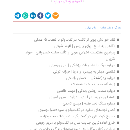
...............
..............
تجربه‌ی زندگی دوباره
|
|
رفی و نقد کتاب
رمان ایرانی
نقد خوانش پوپر از کانت در گفت‌وگو با نعمت‌الله عاملی
نگاهی به شبح اپرای پاریس | الهام اشرفی
پیرامون عقلانیت اخلاقی عربی و تأثیر سنت خسروانی | جواد 
لگزیان
درباره مرگ با تشریفات پزشکی | علی ورامینی
نگاهی دیگر به پیرمرد و دریا | فرزانه تونی
درباره پدرکشتگی | احسان راسخی
زایشگاه «مجید» خانه قصه شد
درباره سمت روشن زندگی | مهسا طاعتی 
همه فن حریف در قنادی ادوارد | امین فقیری
درباره سنگ لحد فقیه | مهدی کریمی
فصل توت‌های سفید در گفت‌وگو با سیده‌عذرا موسوی
مسیح کردستان در گفت‌وگو با نصرت‌‌الله محمودزاده
خارق‌العاده‌‌ترین جنایت سال در گفت‌وگو با مریم رفیعی
پیرامون کتاب مگامال‌ها و مجتمع‌های بزرگ تجاری در تهران | 