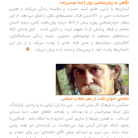
اهی به روان‌شناسی پول | ایما موسی‌زاده
سان‌ها با ترس، طمع، امید، حسرت و مقایسه زندگی می‌کنند و همین
ساسات، حتی در آگاه‌ترین افراد، تصمیم‌های مالی را شکل می‌دهد. از این
ظر، «روان‌شناسی پول» بیش از آنکه درباره پول باشد، کتابی درباره انسان
اصر و رابطه پرتنش او با مفهوم ثروت و دارایی است... اوزل به‌جای ارائه
خه‌های مستقیم یا توصیه‌های دستوری، تجربه زندگی سرمایه‌گذاران،
رآفرینان، میلیاردرها و حتی افراد عادی را روایت می‌کند و از دل این
ستان‌ها روایت خود را برمی‌سازد و بحث را به پیش می‌راند
...
اضای اخوان ثالث از رهبر انقلاب اسلامی
گیدن با فرهنگ کار عبثی است... این برادران آریایی ما و برادران وایکینگ،
ل اینکه سحرخیزتر از ما بوده‌اند و رفته‌اند جاهای خوب دنیا مسکن
ده‌اند... ما همین چیزها را نداریم. کسی نداریم از ما انتقاد بکند... استالین با
ود اینکه خودش گرجی بود، می‌خواست در گرجستان نیز همه روسی
ف بزنند...من میرم رو میندازم پیش آقای خامنه‌ای، من برای خودم رو