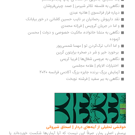
نگاهی به فلسفه تئاتر شیرمرز | صمد چینی‌فروشان
درباره فرار فرانسوی | هانیه عبدی
نقد داریوش رحمانیان بر نایب حسین کاشانی در خور بیابانک
و اما در جریان گرویس | فرزانه محمدی‌
نگاهی به منشا خانواده، مالکیت خصوصی و دولت | محسن 
آزموده
و اما آداب ترک‌کردن تو | مهسا شمسی‌پور
 برخورد خیر و شر در صخره برایتون گرین 
نگاهی به عروسی شغال‌ها | فریبا کریمی
 اختیارات الایام | علامه مجلسی
آزمایش بزرگ برنده جایزه بزرگ آکادمی فرانسه 2020 
نگاهی به ببر سفید | فرشته نوبخت
انشی تحلیلی از آینه‌های دردار | اسحاق شیروانی
سش اصلی رمان صرفاً این نیست که آیا آرمان‌ها شکست خورده‌اند یا