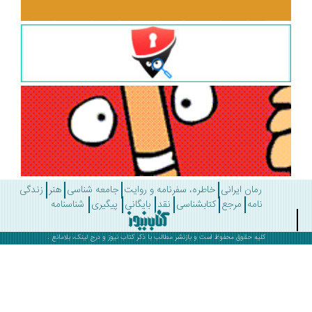
رمان ایرانی
خاطره، سفرنامه و روایت
جامعه شناسی
هنر
زندگی
نامه
مرجع
کتابشناسی
نقد
بایگانی
پیگیری
شناسنامه
کلیه حقوق محفوظ است و بازنشر مطالب با ذکر
کتاب نیوز
و درج لینک، بلامانع .