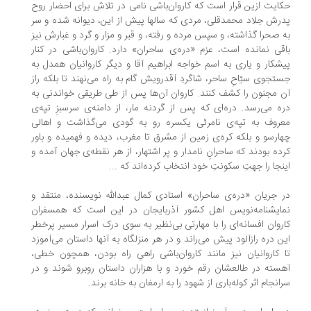
ایت ازین قرار است که کاروان‌باشی نامی در تلاش برای احضار روح
رش جلاد محمدقلی، مردی که سال‏ها پیش از این، دیوانه شده و سر
 صحرا گذاشته، و سپس مرده و رفته، و قبر و مزار و گرد و غبارش نیز
قی نمانده است، عزم «دره‌ی ساحران» دارد. کاروان‌باشی در کنار
شکار و یاری به اسم خواجه ‏ابراهیم آقا و دیگر کاروانیان همدل به
تجوی سیّاحِ ساحر، شاگردِ آق‏درویش گام به راه می‌نهند تا بلکه راز
 مجنون را کشف کنند. کاروان آن‌ها پس از طی طریقی خواندنی به
ه می‌رسد. دره‌ای که پس از گردنه مار، از دامنه‌ی سرسبزِ تپه‌ی
روف به تپه‌ی نامرئی یکسره رو به گودی می‌گذاشت و اهالی
ارسو و بلکه کره‌ی زمین از مشرق تا مغرب، دیده و فهمیده و باور
ده بودند که ساحرانِ نامدار و پر اشتهار، از هر نقطه‌ی جهان آمده و
نجا را جهتِ سکونتِ خود انتخاب کرده‌اند که ...
 جریان «دره‌ی ساحران» استادی کمال عبدالله نویسنده، منتقد و
ایشنامه‌نویس اهل کشور آذربایجان در این است که همسفران
روان افسانه‌ای را با مهارتی بی‌نظیر به سوی درک اسرار مسیر پرخطر
ن دره رازآلود پیش می‌راند و در هر منزلگاه به آنها داستان می‌آموزد
 کاروانیان نیز مانند کاروان‌باشی راهیِ راه بودن، همچون خطی،
سته در طالعشان رقم خورد و با هزاران داستان روبرو شوند و در
انجام اثر کوله‌باری از شهود را به ارمغان به خانه برند.