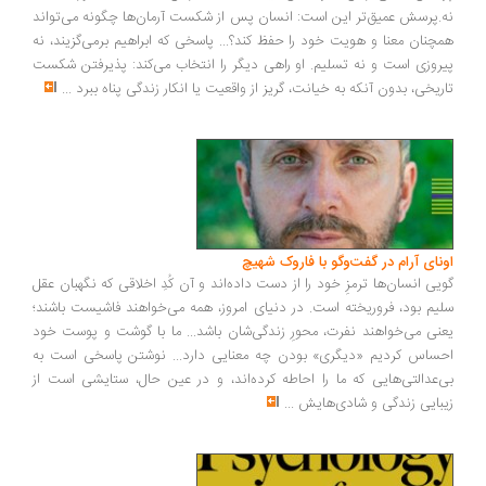
.پرسش عمیق‌تر این است: انسان پس از شکست آرمان‌ها چگونه می‌تواند
چنان معنا و هویت خود را حفظ کند؟... پاسخی که ابراهیم برمی‌گزیند، نه
روزی است و نه تسلیم. او راهی دیگر را انتخاب می‌کند: پذیرفتن شکست
ریخی، بدون آنکه به خیانت، گریز از واقعیت یا انکار زندگی پناه ببرد
...
ونای آرام در گفت‌وگو با فاروک شهیچ
یی انسان‌ها ترمزِ خود را از دست داده‌اند و آن کُدِ اخلاقی که نگهبان عقل
یم بود، فروریخته است. در دنیای امروز، همه می‌خواهند فاشیست باشند؛
نی می‌خواهند نفرت، محورِ زندگی‌شان باشد... ما با گوشت و پوست خود
ساس کردیم «دیگری» بودن چه معنایی دارد... نوشتن پاسخی است به
‌عدالتی‌هایی که ما را احاطه کرده‌اند، و در عین حال، ستایشی است از
بایی زندگی و شادی‌هایش
...