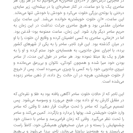
 ماجرایی درس‌آموز از «دره‌ی ساحران» می‌خوانیم که در هر روز، هر
حری یک یا دو ساعت، در کنار صخره‌ای یا در بیشه‌ای، زیر سایه‌ی
ختی یا بوته‌ی بزرگی خلوت می‌کرد و خودش با خودش تنها می‌ماند.
ن ساعت، «آنِ خلوتِ خویشتن» خوانده می‌شد. این ساعت برای
حران مقدّس بود و هیچ ساحری جرئت نداشت در این زمان به
یمِ ساحرِ دیگر وارد شود. این زمان، ساعت ممنوعه بود؛ قدغن بود.
ا در «زمانی، ساحری به کسی اطمینان کرده و وقایع آنِ خلوت را با او
 میان گذشته بود. این فردِ تاجر، ساحر را به یکی از شهرهای کشور
ده، با اجرای عملِ جادویی، به همسایه‌ی خود ستم کرده و او را به
ار و یک بلا مبتلا نموده بود. هر ساحر در طول این مدت، از ساحر
دن خود مبرا شده و همچون کودکی، ناتوان و بی‌رمق می‌مانده و
روی جادویی خود را به کسی یا چیزی می‌سپرده است. پس از خروج
 خلوت خویشتن، هرچه در آن حالت رخ داده، از ذهن ساحر زدوده
‌شده است.
ن تاجر که از حالاتِ خلوتِ ساحر آگاهی یافته بود به طلا و نقره‌ای که
 مقابل کارش به او داده بود، طمع می‌ورزد و وسوسه می‌شود. پس
میم می‌گیرد که ساحر را تحتِ مراقبت قرار دهد تا وقتی که ساحر
ردِ خلوتِ خویشتن ‌شد، پول‏ها را بردارد و بازگردد. کمین می‌کند و ساحر
 تحت نظر می‌گیرد. وقتی که زمان فرامی‌رسد و ساحر با دستان خود
م‏هایش را بسته و در میان صخره‏های همیشگی خود، کاملاً راست
‌ایستد و به همه‌چیز بی‏اعتنا می‌ماند، تاجر پیدا می‌شود و بی‌هیچ