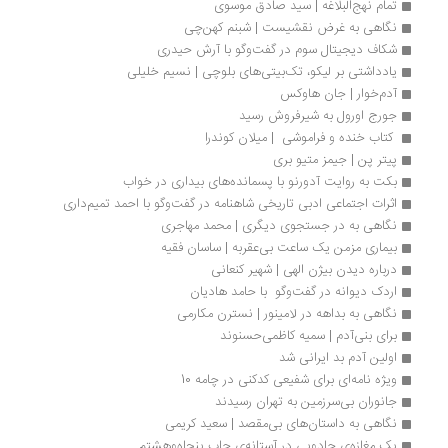
تمام نهج‌البلاغه | سيد صادق موسوى
نگاهی به غرض نقشیست | شبنم کهن‌چی
شکاف دیجیتال سوم در گفت‌وگو با آرش حیدری
یادداشتی بر لیکو، تک‌بیتی‌های بلوچی | نسیم خلیلی
آدم‌خوار | جان هاوکس
جورج اورول به شیرفروش رسید
 کتاب خنده‌ و فراموشی  | میلان کوندرا
پیتر پن | جیمز متیو بری
بکت به روایت آدورنو با پسمانده‌های بیداری در خواب
اثرات اجتماعی ادبی تاریخی شاهنامه در گفت‌وگو با احمد تمیم‌داری
نگاهی به در جستجوی دیگری | محمد مهاجری
بیماری مزمن یک ساعت بی‌عقربه | ساسان فقیه
درباره دیدن بیژن الهی | شهیر کنعانی
اردک دیوانه در گفت‌وگو  با حامد هادیان
نگاهی به بداهه در لامینور | نسترن مکارمی
برای بنی‌آدم | سمیه کاظمی‌حسنوند
اولین آدم بد ایرانی شد
ویژه نامه‌ای برای شفیعی کدکنی در چامه 10
جانوران بی‌سرزمین به تهران رسیدند
نگاهی به داستان‌های بی‌مقصد | سعید کریمی
یک مغازه‌ی جادویی در آستانه‌ی چاپ پنجاه‌وهشتم