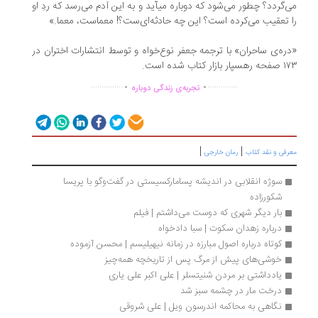
‌گردد؟ چطور می‌شود که دوباره می‏آید و به این آدم می‌رسد که ردِ او
 تعقیب می‌کرده است؟ این چه حادثه‌ای‌ست؟! معماست، معما.»
ره‌ی ساحران» با ترجمه جعفر نوع‌خواه و توسط انتشارات اختران در
ازار کتاب شده است.
.
.
...............
..............
تجربه‌ی زندگی دوباره
|
|
رفی و نقد کتاب
رمان خارجی
سوژه انقلابی در اندیشه پسامارکسیستی در گفت‌وگو با پریسا 
شکورزاده
بار دیگر شهری که دوست می‌داشتم | فیلم
درباره زهدان سکوت | سبا دادخواه
کوتاه درباره اصول مبارزه در زمانه نیهیلیسم | محسن آزموده
خوشی‌های پیش از مرگ پس از تاریخچه‌ همه‌چیز
یادداشتی بر مردن شنیتسلر | علی اکبر علی یاری
درخت مار در چشمه سبز شد
نگاهی به محاکمه اندرسون ‌ویل | علی شروقی