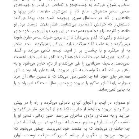
نی، شروع می‌کند به جست‌وجو و تفحّص در لباس و جیب‌های
حر. ساحرِ مدهوش، مانعِ کارِ او نمی‌شود. خلاصه، تاجر پول‏ها و
اهایی را که در دستمال سبزی پیچیده شده بود، پیدا می‌کند؛
تمال را که خودش داده بود می‌شناسد. شمارِ طلاها درست بود. او
اها و نقره‌ها را باعجله و به‌سرعت در این جیب و آن جیب خود جای
‌دهد و وقتی که قدم برمی‌دارد تا از دایره‌ی خلوت ساحر خارج شود؛
می‌گردد و به عقب نگاه می‏کند. نباید این کار را می‌کرده است. ساحر
 او می‏نگرد و با چشمان پر از امید، تبسم تلخی می‌زند و فقط
‌گوید: «برو، اما من حلالت نخواهم کرد.» تاجر به این حرف اهمیت
ی‌دهد. باعجله سَربالایی را طی می‌کند و از درّه خارج می‌شود و به
هی می‌افتد که یک‌راست به شهر می‌رود. راه، همان راه بود و شهر
 سرِ جای خود. اما چه کسی باور می‌کند که تا همین حالا، آن مرد
چاره، راهِ آشنای مذکور را می‌رود و چندین سال است که این راه او را
 جایی نمی‌رساند.
 همواره در اینجا و آنجا‌ی تپه‌ی نامرئی می‌گردد و راه را در پیش
‌گیرد و می‌رود و بازهم از جایی، بلکه هم از گردنه‌ی مار می‌گذرد و
‌آید و به دهانه‌ی درّه‌ی ساحران می‌رسد. حتی زمانی، کسی او را
قیب کرد، اما بازهم معلوم نیست که این آدم، در این راهِ آشنا، دچار
 حادثه‌ای می‌شود که به مقصد خود نمی‌رسد. چطور می‌شود که
‌رود، می‌رود و ناگهان از چشم کسی که مراقب اوست، نهان