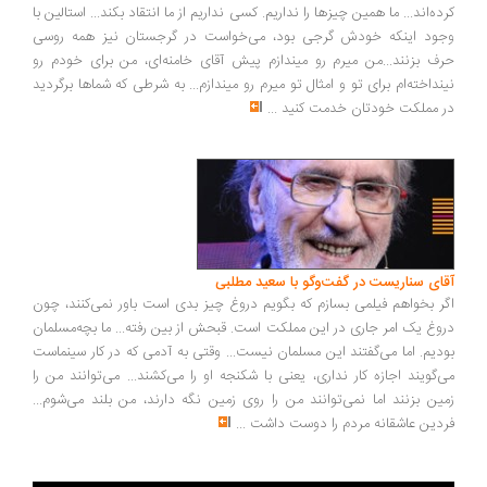
ده‌اند... ما همین چیزها را نداریم. کسی نداریم از ما انتقاد بکند... استالین با
ود اینکه خودش گرجی بود، می‌خواست در گرجستان نیز همه روسی
ف بزنند...من میرم رو میندازم پیش آقای خامنه‌ای، من برای خودم رو
نداخته‌ام برای تو و امثال تو میرم رو میندازم... به شرطی که شماها برگردید
 مملکت خودتان خدمت کنید
...
ای سناریست در گفت‌وگو با سعید مطلبی
ر بخواهم فیلمی بسازم که بگویم دروغ چیز بدی است باور نمی‌کنند، چون
وغ یک امر جاری در این مملکت است. قبحش از بین رفته... ما بچه‌مسلمان
دیم. اما می‌گفتند این مسلمان نیست... وقتی به آدمی که در کار سینماست
‌گویند اجازه کار نداری، یعنی با شکنجه او را می‌کشند... می‌توانند من را
ین بزنند اما نمی‌توانند من را روی زمین نگه دارند، من بلند می‌شوم...
دین عاشقانه مردم را دوست داشت
...