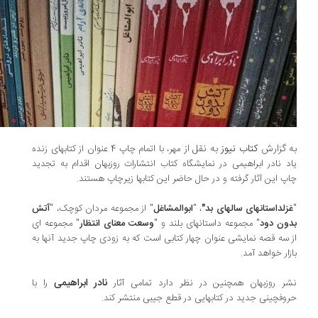
 گزارش
کتاب نیوز
به نقل از
مهر، با اتمام چاپ 4 عنوان از کتابهای زنده
د نادر ابراهیمی در نمایشگاه کتاب انتشارات روزبهان اقدام به تجدید
پ این آثار گرفته و در حال حاضر این کتابها زیرچاپ هستند.
زلداستانهای سالهای بد"
، "
ابوالمشاغل
" از مجموعه مردان کوچک، "
آتش
ون دود
" مجموعه داستانهای بلند و "
وسعت معنای انتظار
" مجموعه ای
 سه قصه نمایشی عنوان چهار کتابی است که به زودی چاپ جدید آنها به
زار خواهد آمد.
نادر ابراهیمی
ر روزبهان همچنین در نظر دارد تمامی آثار
را با
وفچینی جدید در کتابهایی در قطع جیبی منتشر کند.