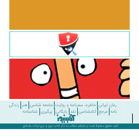
رمان ایرانی
خاطره، سفرنامه و روایت
جامعه شناسی
هنر
زندگی
نامه
مرجع
کتابشناسی
نقد
بایگانی
پیگیری
شناسنامه
کلیه حقوق محفوظ است و بازنشر مطالب با ذکر
کتاب نیوز
و درج لینک، بلامانع .