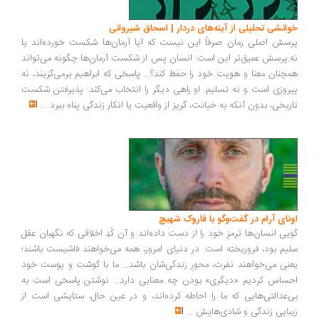
انشی تحلیلی از آینه‌های دردار | اسحاق شیروانی
سش اصلی رمان صرفاً این نیست که آیا آرمان‌ها شکست خورده‌اند یا
.پرسش عمیق‌تر این است: انسان پس از شکست آرمان‌ها چگونه می‌تواند
چنان معنا و هویت خود را حفظ کند؟... پاسخی که ابراهیم برمی‌گزیند، نه
روزی است و نه تسلیم. او راهی دیگر را انتخاب می‌کند: پذیرفتن شکست
ریخی، بدون آنکه به خیانت، گریز از واقعیت یا انکار زندگی پناه ببرد
...
ونای آرام در گفت‌وگو با فاروک شهیچ
یی انسان‌ها ترمزِ خود را از دست داده‌اند و آن کُدِ اخلاقی که نگهبان عقل
یم بود، فروریخته است. در دنیای امروز، همه می‌خواهند فاشیست باشند؛
نی می‌خواهند نفرت، محورِ زندگی‌شان باشد... ما با گوشت و پوست خود
ساس کردیم «دیگری» بودن چه معنایی دارد... نوشتن پاسخی است به
‌عدالتی‌هایی که ما را احاطه کرده‌اند، و در عین حال، ستایشی است از
بایی زندگی و شادی‌هایش
...