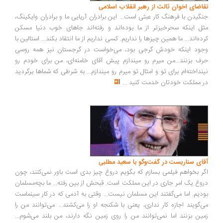
اضای اخوان ثالث از رهبر انقلاب اسلامی
گیدن با فرهنگ کار عبثی است... این برادران آریایی ما و برادران وایکینگ،
ل اینکه سحرخیزتر از ما بوده‌اند و رفته‌اند جاهای خوب دنیا مسکن
ده‌اند... ما همین چیزها را نداریم. کسی نداریم از ما انتقاد بکند... استالین با
ود اینکه خودش گرجی بود، می‌خواست در گرجستان نیز همه روسی
ف بزنند...من میرم رو میندازم پیش آقای خامنه‌ای، من برای خودم رو
نداخته‌ام برای تو و امثال تو میرم رو میندازم... به شرطی که شماها برگردید
 مملکت خودتان خدمت کنید
...
ای سناریست در گفت‌وگو با سعید مطلبی
ر بخواهم فیلمی بسازم که بگویم دروغ چیز بدی است باور نمی‌کنند، چون
وغ یک امر جاری در این مملکت است. قبحش از بین رفته... ما بچه‌مسلمان
دیم. اما می‌گفتند این مسلمان نیست... وقتی به آدمی که در کار سینماست
‌گویند اجازه کار نداری، یعنی با شکنجه او را می‌کشند... می‌توانند من را
ین بزنند اما نمی‌توانند من را روی زمین نگه دارند، من بلند می‌شوم...