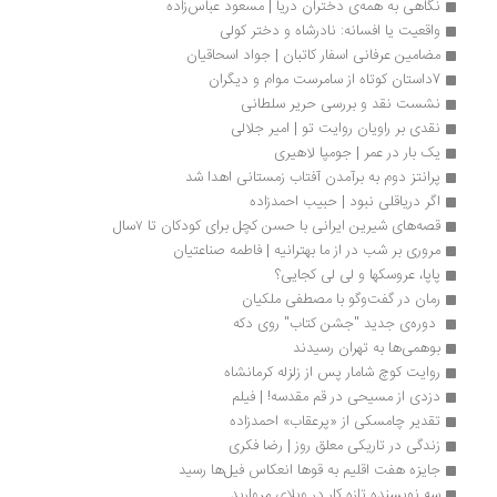
نگاهی به همه‌ی دختران دریا | مسعود عباس‌زاده
واقعیت یا افسانه‌: نادرشاه و دختر کولی
مضامین عرفانی اسفار کاتبان | جواد اسحاقيان
7داستان کوتاه از سامرست موام و دیگران 
نشست نقد و بررسی حریر سلطانی
نقدی بر راویان روایت تو | امیر جلالی
یک بار در عمر | جومپا لاهیری
پرانتز دوم به برآمدن آفتاب زمستانی اهدا شد
اگر دریاقلی نبود | حبیب احمدزاده
قصه‌های شیرین ایرانی با حسن کچل برای کودکان تا ۷سال
مروری بر شب در از ما بهترانیه | فاطمه صناعتیان
پاپا، عروسکها و لی لی کجایی؟
رمان در گفت‌وگو با مصطفی ملکیان
 دوره‌ی جدید "جشن کتاب" روی دکه 
بوهمی‌ها به تهران رسیدند
روایت کوچ شامار پس از زلزله کرمانشاه
دزدی از مسیحی در قم مقدسه! | فیلم
تقدیر چامسکی از «پرعقاب» احمدزاده
زندگی در تاریکی معلق روز | رضا فکری
جایزه هفت اقلیم به قوها انعکاس فیل‌ها رسید
سه نویسنده تازه کار در ویلای مروارید