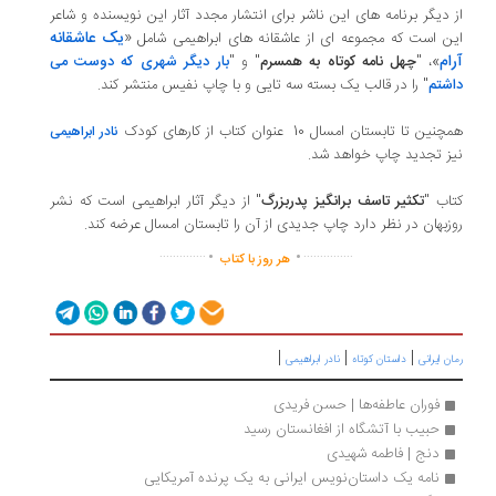
 دیگر برنامه های این ناشر برای انتشار مجدد آثار این نویسنده و شاعر
«
یک عاشقانه
ن است که مجموعه ای از عاشقانه های ابراهیمی شامل
ام
»
، "
چهل نامه کوتاه به همسرم
" و "
بار دیگر شهری که دوست می
شتم
" را در قالب یک بسته سه تایی و با چاپ نفیس منتشر کند.
نین تا تابستان امسال 10 عنوان کتاب از کارهای کودک
نادر ابراهیمی
ز تجدید چاپ خواهد شد.
اب "
تکثیر تاسف برانگیز پدربزرگ
" از دیگر آثار ابراهیمی است که نشر
زبهان در نظر دارد چاپ جدیدی از آن را تابستان امسال عرضه کند.
.
.
..............
...............
هر روز با کتاب
|
|
|
ان ایرانی
داستان کوتاه
نادر ابراهیمی
فوران عاطفه‌ها | حسن فریدی
حبیب با آتشگاه از افغانستان رسید
دنج | فاطمه شهیدی
نامه یک داستان‌نویس ایرانی به یک پرنده‌ آمریکایی