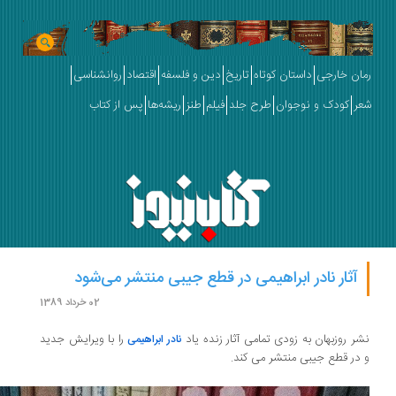
ان خارجی
داستان کوتاه
تاریخ
دین و فلسفه
اقتصاد
روانشناسی
ر
کودک و نوجوان
طرح جلد
فیلم
طنز
ریشه‌ها
پس از کتاب
آثار نادر ابراهیمی در قطع جیبی منتشر می‌شود
02 خرداد 1389
ر روزبهان به زودی تمامی آثار زنده یاد
را با ویرایش جدید
نادر ابراهیمی
در قطع جیبی منتشر می کند.