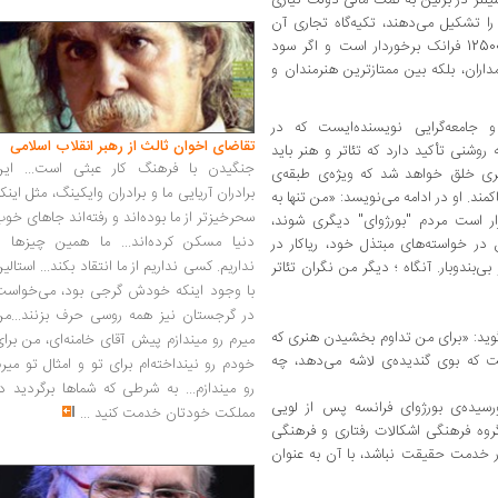
 را تشکیل می‌دهند، تکیه‌گاه تجاری آن
هستند. مدیر عامل آن از مواجب سالانه، برابر 12500 فرانک برخوردار است و اگر سود
ن سهامداران، بلکه بین ممتازترین هنرمندان و
جامعه‌گرایی نویسنده‌ایست که در
تقاضای اخوان ثالث از رهبر انقلاب اسلامی
روشنی تأکید دارد که تئاتر و هنر باید
جنگیدن با فرهنگ کار عبثی است... این
ری خلق خواهد شد که ویژه‌‌ی طبقه‌ی‌
برادران آریایی ما و برادران وایکینگ، مثل اینک
مند. او در ادامه می‌نویسد: «من تنها به
سحرخیزتر از ما بوده‌اند و رفته‌اند جاهای خو
قرار است مردم "بورژوای" دیگری شوند،
دنیا مسکن کرده‌اند... ما همین چیزها را
در خواسته‌های مبتذل خود، ریاکار در
نداریم. کسی نداریم از ما انتقاد بکند... استالی
‌بندوبار. آنگاه ؛ دیگر من نگران تئاتر
با وجود اینکه خودش گرجی بود، می‌خواست
در گرجستان نیز همه روسی حرف بزنند...من
‌گوید: «‌برای من تداوم بخشیدن هنری که
میرم رو میندازم پیش آقای خامنه‌ای، من برا
ت که بوی گندیده‌ی لاشه می‌دهد، چه
خودم رو نینداخته‌ام برای تو و امثال تو میر
رو میندازم... به شرطی که شماها برگردید د
سیده‌‌ی بورژوا‌ی فرانسه پس از لویی
مملکت خودتان خدمت کنید
...
وه فرهنگی اشکالات رفتاری و فرهنگی
 در خدمت حقیقت نباشد، با آن به عنوان