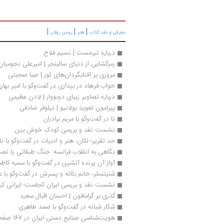
|
|
|
معرفی و نقد کتاب
هنر
رومن رولان
درباره تیرمَست | نسیم فلاح	
رمزگشایی از دنیای سالینجر | امیرعلی نجومیان 
مروری بر آفتابگردان‌های کور | صبا صحبتی
خواب فرهاد در بیداری در گفت‌وگو با امیر بهار
درباره تصاویر زیبای دوبووار | لادن عظیمی
پیرامون تعویذ بولانیو | نیلوفر صادقی
نا در گفت‌وگو با مریم برادران
نشست نقد و بررسی کودک خوش بین
حد تقریر؛ لکان، هنر و ادبیات در گفت‌وگو با نات
نگاهی به انقلاب فرانسه: جنگ طبقاتی یا تصاد
آواز آن پرنده آتشین در گفت‌وگو با سمیه کا
شنیتسلر، خانم بئاته و پسرش در گفت‌وگو با ع
نشست نقد و بررسی ایران کجاست؛ ایرانی 
گذری بر گرامافون | احسان اقبال سعید
شکار شبانه در گفت‌وگو با صمد طاهری
هویت‌شناسی صنایع دستی ایران در 167 صفحه