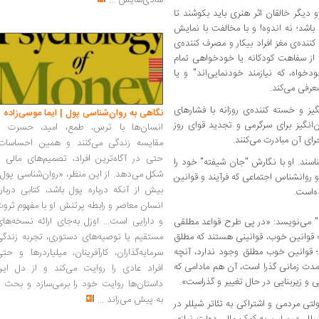
شادی‌هایش
...
و دیگر خالقان اثر هنری باید بکوشند تا
اشد؛ نه اندوه‌! و با مخالفت با نمایش
ه‌ی‌ مغز افراد بیکار و مصرف کننده‌‌ی
 از سفاهت کودکانه یا خودخواهی تمام
دخواه، که نیازمند خودنمایی‌اند" و ‌یا
عرفی می‌کند.
 و خسته کننده‌ی‌ روزانه با فشارهای
نگاهی به روان‌شناسی پول | ایما موسی‌زاده
نگیز برای سرگرمی و تجدید قوای روز
انسان‌ها با ترس، طمع، امید، حسرت و
رای آن مبادرت می‌کنند.
مقایسه زندگی می‌کنند و همین احساسات،
حتی در آگاه‌ترین افراد، تصمیم‌های مالی ر
اسند. او با نگارش "جان شیفته" خود را
شکل می‌دهد. از این منظر، «روان‌شناسی پول
وانشناس اجتماعی که فرآیند و قوانین
بیش از آنکه درباره پول باشد، کتابی دربار
ه‌است.
انسان معاصر و رابطه پرتنش او با مفهوم ثرو
و دارایی است... اوزل به‌جای ارائه نسخه‌ها
 می‌نویسد: «‌در پی طرح قواعد مطلقی
ه قوانین خوب، قوانینی هستند که مطلق
مستقیم یا توصیه‌های دستوری، تجربه زندگی
د؛ قوانین خوب مطلق وجود ندارد‌، آنچه
سرمایه‌گذاران، کارآفرینان، میلیاردرها و حت
دت زمانی گذرا است، آن هم مادامی که
افراد عادی را روایت می‌کند و از دل این
 و زیربنایی در حال تغییر و گذراست».
داستان‌ها روایت خود را برمی‌سازد و بحث ر
به پیش می‌راند
...
لتی مردمی و اشتراکی به تئاتر شیللر در
 «‌تئاتر شیللر در برلین به کمک مالی دولت نیازی