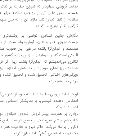
ندارد. گروهی سهام‌دار که شورای نظارت بر تئاتر
سالانه از 5% تجاوز کند، مازاد آن را نه بی
کارکنان تئاتر توزیع می‌کنند».
نگارش چنین اسنادی گواهی بر روشنفکری و 
جست‌و‌جوی تئاتر و هنری آرمان‌خواه است. او به 
هدفمند و آرمان‌گرا باشد؛ در غیر این صورت هن
اقلیتی است که بر سرمایه و سازمان تولید کشور حاک
تئاتری می‌اندیشم که آرمان‌گرا باشد، زیرا اگر 
همانند بورژواهای موجود و به همان اندازه غرق 
ویژگی‌های اخلاقی، تحمیق شده و تحمیق کننده و بی
مردم نخواهم بود».
او در ادامه‌ بررسی جامعه شناسانه‌ خود از هنر می
انعکاس دهنده‌ نیستی، یا نمایشگر انسانی اس
اهمیت دارد؟»
رولان بر هنرمند پیش‌فروش شده‌ی‌ طبقه‌‌ی نور
شانزدهم چشم نمی‌بندد. او ضمن توصیف این گر
آنان را بر ملا می‌کند. «‌اگر نیرو و خلاقیت هنر
یک تهدید اجتماعی "‌عام‌" باید مبارزه کرد».