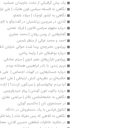
یک رمان گرافیکی از تخت جاویدان جمشید
نگاهی به فلسفه سیاسی فون هایک | علی غزال
نگاهی به کشور کوچک | میلاد شاملو
گذاری در سرزمین زرتشتیان در گفت‌وگو با کاو
درباره مفهوم سیاسی قانون | فرزاد نعمتی
گفتارهایی از رومن رولان | محمد صابری
احمد و محمد غزالی‌ از منظر شمس
پیرامون دفترچه‌ی پیدا شده حوالی خیابان انق
درباره بوطیقای نثر | پارسا ریاحی
پیرامون قرآن‌های عصر اموی | میثم صادقی
مریم زندی: با نادر ابراهیمی همخانه بودم
درباره جستارهایی در الهیات اجتماعی |  علی غزا
حاشیه‌ای بر نظریه‌ی کنش ارتباطی | علی اخو
آیا مردم چائوشسکو را سرنگون کردند؟ | آزاده 
درباره یاکوب فون‌ گونتن | پیام حیدرقزوینی
نگاهی به جامعه‌شناسی تئاتر | مرتضی غفاری
در جستجوی نان | ماکسیم گورکی
آناتول فرانس با یک دستفروش در دادگاه
نگاهی به کلاهی که پس معرکه ماند | رضا فکر
در حاشیه خاطرات شفاهی حسین کلانی: معمار