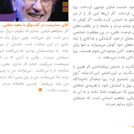
د خدمت شایان توجهی ‌کرده‌اند، زیرا
ه‌اند. اگر آن‌ها‌ این کار را از سر
ق به انسان، کرده باشند؛ اگر گوش به
آقای سناریست در گفت‌وگو با سعید مطلبی
و چشم مردم و جامعه را بر واقعیت‌های
اگر بخواهم فیلمی بسازم که بگویم دروغ چی
 روی فرصت طلبی، در پی موفقیت شخصی
بدی است باور نمی‌کنند، چون دروغ یک امر
معنای از خود گذشتگی و فداکاری را تباه
جاری در این مملکت است. قبحش از بین
ه‌های خود گوش می‌سپارند و تنها برای
رفته... ما بچه‌مسلمان بودیم. اما می‌گفتند ای
هند. آنان موجوداتی شوم هستند، زیرا
مسلمان نیست... وقتی به آدمی که در کار
ذاتی عادت می‌دهند...».
سینماست می‌گویند اجازه کار نداری، یعنی ب
ذرند و جنبه‌ی‌ زیباشناختی اثر هنری را
شکنجه او را می‌کشند... می‌توانند من را زمی
ت بگذرند. بر این اساس این اندیشه "ژول
بزنند اما نمی‌توانند من را روی زمین نگه دارند
ازی تشجیع کرد؛ زیرا تماشاگر ناخودآگاه
من بلند می‌شوم... فردین عاشقانه مردم را
پول و آسایش خود را هزینه‌ی‌ تماشای
دوست داشت
...
یزی که نمی‌فهمند اعتنا نکنند و به آن به
زیبایی مفاهیم انسانی است که سلیقه‌‌ی
تکرار مداوم است».
.
..............
اب