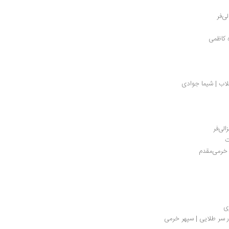
ی‌فر
ه کاظمی
لاب | شیما جوادی
لی‌فر
ت
خرمی‌مقدم 
ی
 سر طلایی | سپهر خرمی