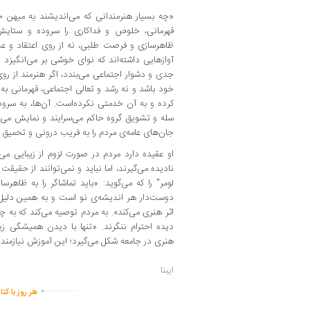
«چه بسیار هنرمندانی که می‌اندیشند به میهن خو
قهرمانی، خلوص و فداکاری را سروده و ستایش کرد
ظاهرسازی و فرصت طلبی، نه از روی اعتقاد و عش
آوازهایی داشته‌اند که نوای خوشی بر می‌انگیزد 
جدی و دشوار اجتماعی می‌بندد، اگر هنرمند از
خود باشد و نه رشد و تعالی اجتماعی، قهرمانی به 
کرده و به آن خدمتی نکرده‌است. آن‌ها، به سرود
سله و تشویق گروه حاکم می‌سرایند و نمایش می‌د
جان‌های عامه‌ی‌ مردم را به فریب درونی و تحمیق 
او عقیده دارد مردم در صورت لزوم از زیبایی می‌گ
نادیده می‌گیرند، اما نباید و نمی‌توانند از حقیق
لومر" را که می‌گوید: «‌باید تماشاگر را به ظاهرس
دوست‌دار هر اندیشه‌ی‌ نو است و به همین دلیل 
اثر هنری می‌کند».‌ به مردم‌ توصیه می‌کند که‌ به چ
دیده‌ احترام ننگرند‌. ‌«‌تنها با دیدن همیشگی 
هنری در جامعه شکل می‌گیرد؛ این آموزش نیازمند 
ایبنا
.
...............
هر روز با کت