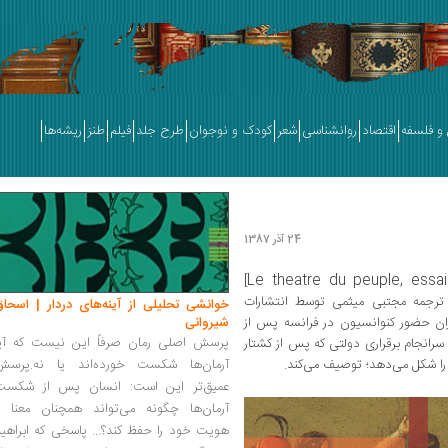
و فلسفه
اقتصاد
روانشناسی
شعر
کودک و نوجوان
طرح جلد
فیلم
طنز
ریشه‌ها
24 آذر 1387
Le theatre du peuple, essai
]
 ترجمه مجتبی میثمی توسط انتشارات
خوانشی تحلیلی از آینه‌های دردار | اسحاق
وران حضور کنوانسیون در فرانسه پس از
شیروانی
پرسش اصلی رمان صرفاً این نیست که آیا
سرانجام برقراری دولتی که پس از کشتار
 را شکل می‌دهد؛ توصیف می‌کند.
آرمان‌ها شکست خورده‌اند یا نه.پرسش
عمیق‌تر این است: انسان پس از شکست
آرمان‌ها چگونه می‌تواند همچنان معنا و
هویت خود را حفظ کند؟... پاسخی که ابراهی