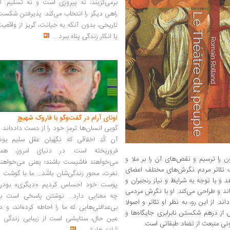
برمی‌گزیند، نه پیروزی است و نه تسلیم. ا
راهی دیگر را انتخاب می‌کند: پذیرفتن شکس
تاریخی، بدون آنکه به خیانت، گریز از واقعی
یا انکار زندگی پناه ببرد
...
اونای آرام در گفت‌وگو با فاروک شهیچ‭
گویی انسان‌ها ترمزِ خود را از دست داده‌اند 
آن کُدِ اخلاقی که نگهبان عقل سلیم بود،
فروریخته است. در دنیای امروز، همه
ون را ترسیم و نقص‌های آن را بر ملا‌ و
می‌خواهند فاشیست باشند؛ یعنی می‌خواهند
یف تئاتر مردم نگرش‌های مختلف اعضای
نفرت، محورِ زندگی‌شان باشد... ما با گوشت 
 و با توجه به شرایط و نیاز رنجبران و
پوست خود احساس کردیم «دیگری» بودن
اند و طراحی می‌کند. او با نگرش مردمی
چه معنایی دارد... نوشتن پاسخی است به
ند. از این رو، به نظر او تئاتر و اصولا
بی‌عدالتی‌هایی که ما را احاطه کرده‌اند، و د
از درهم شکستن نابرابری جایگاه‌ها و
عین حال، ستایشی است از زیبایی زندگی و
ونی منبعث از تضاد طبقاتی است.‌