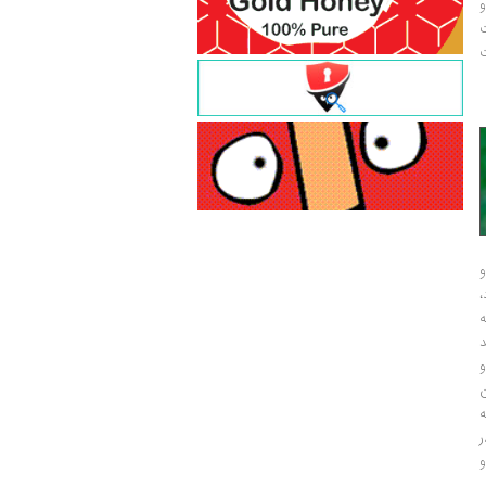
و
ت
ت
و
و
ر