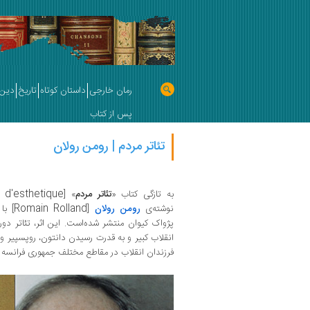
رمان خارجی
داستان کوتاه
تاریخ
دین 
پس از کتاب
تئاتر مردم | رومن رولان
 d'esthetique
به تازگی کتاب «
تئاتر مردم
» [
Romain Rolland
نوشته‌ی
رومن رولان
[
] با
پژواک کیوان منتشر شده‌است. این اثر‌، تئاتر د
انقلاب کبیر و به قدرت رسیدن دانتون، روپسپیر و 
فرزندان انقلاب در مقاطع مختلف‌‌ جمهوری فرانسه