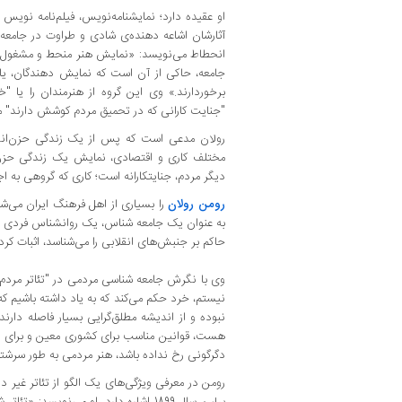
او عقیده دارد‌؛ نمایشنامه‌نویس، فیلم‌نامه نویس 
آثارشان اشاعه دهنده‌ی‌ شادی و طراوت در جامعه ب
انحطاط می‌نویسد: «نمایش هنر منحط و مشغول کنند
جامعه، حاکی از آن است که نمایش دهندگان، یا
برخوردارند.»‌ وی این گروه از هنرمندان را یا "خو
"جنایت کارانی که در تحمیق مردم کوشش دارند" م
‌رولان مدعی است که پس از یک زندگی حزن‌انگیز
مختلف کاری و اقتصادی، نمایش یک زندگی حزن‌ا
دیگر مردم، جنایتکارانه است؛ کاری که گروهی به اج
رومن رولان
را بسیاری از اهل فرهنگ ایران می‌شن
به عنوان یک جامعه شناس، یک روانشناس فردی و ر
حاکم بر جنبش‌های انقلابی را می‌شناسد، اثبات کرد
وی با نگرش جامعه شناسی مردمی در "تئاتر مردم"
نیستم، خرد حکم می‌کند که به یاد داشته باشیم ک
نبوده و از اندیشه‌ مطلق‌گرایی بسیار فاصله دارن
هست، قوانین مناسب برای کشوری معین و برای م
دگرگونی رخ نداده باشد، هنر مردمی به طور سرشتی
رومن در معرفی ویژگی‌های یک الگو از تئاتر غیر دو
برلین سال 1899 اشاره دارد. او می‌نویسد: