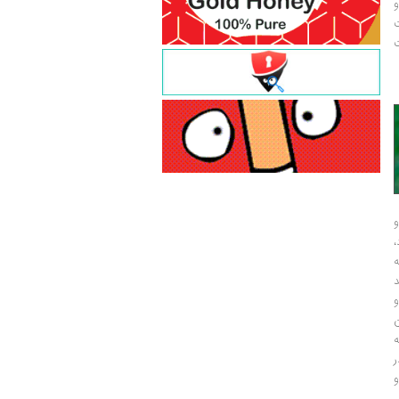
و
ت
ت
و
و
ر