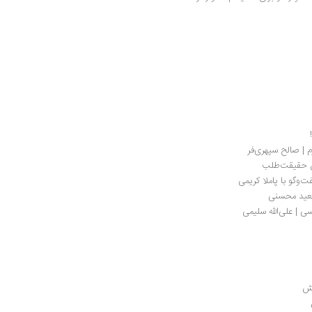
 | صالح سپهری‌فر
مان حقیقت‌طلب
وگو با پاملا کریمی
سعید محسنی
 | علی‌الله سلیمی
نش