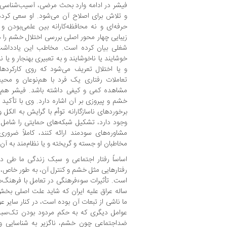
فیشر در ادامه وارد بحث مرضی، آسیب‌شناسی و
و تلاش برای اصلاح آن می‌شود. او سعی کرده 
حرفه‌ای و نه محافظه‌کارانه بین علمی‌بودن و
زیبایی چهار محور اصلی بررسی اختلال خشم را 
شغلی بیان کرده است. مخاطب این یادداشت
خوشایند یا ناخوشایند و به تعبیری بهنجار و یا 
و یا اختلال تعریف می‌شود که روی کارکردها
تعاملات رفتاری یک فرد با هم‌نوعان و محیط پ
مشاهده کمی و کیفی داشته باشد. فیشر ه
خشم و پیروزی بر آن اشاره دارد. وی با تأکید به
برخوردهای ناسازگارانه توأم با گرایش به الک
وجود دارد، تشکیل شبکه‌های حمایتی را شامل 
مشاوره‌های سودمند ارائه کنند، کاملاً ضرور
مخاطبان او جسته و گریخته و یا نظام‌مند به آن 
اساساً رفتار اجتماعی و سبک زندگی ما طی 
رفتارهایی مثل خشم و کنترل آن، به طور خاص، ت
است. تأثیرات سوء‌فرهنگی در تعامل با فرهنگ
ساله عراق علیه ایران که شاید علت اصلی بخش 
ما ناشی از تبعات آن بوده است، در کنار سایر
عوامل دیگری که به حکم مردود بودن تک‌سبب‌ب
ضداجتماعی چون خشم، ناگزیر به شناسایی و 