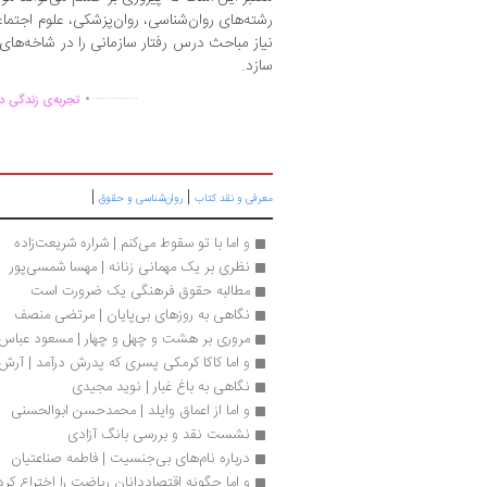
رشته‌های روان‌شناسی، روان‌پزشکی، علوم اجتماعی 
نیاز مباحث درس رفتار سازمانی را در شاخه‌های 
سازد.
.
..............
تجربه‌ی زندگی دو
|
|
معرفی و نقد کتاب
روان‌شناسی و حقوق
و اما با تو سقوط می‌کنم | شراره شریعت‌زاده
نظری بر یک مهمانی زنانه | مهسا شمسی‌پور
مطالبه حقوق فرهنگی یک ضرورت‌ است
نگاهی به روزهای بی‌پایان | مرتضی منصف
مروری بر هشت و چهل و چهار | مسعود عباس‌ز
و اما کاکا کرمکی پسری که پدرش درآمد | آر
نگاهی به باغ غبار | نوید مجیدی
و اما از اعماق وایلد | محمدحسن ابوالحسنی
نشست نقد و بررسی بانگ آزادی
درباره نام‌های بی‌جنسیت | فاطمه صناعتیان