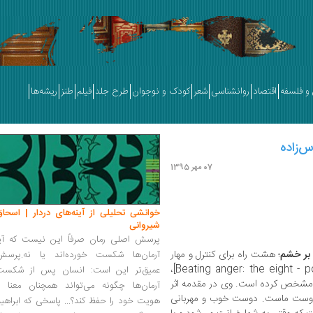
و فلسفه
اقتصاد
روانشناسی
شعر
کودک و نوجوان
طرح جلد
فیلم
طنز
ریشه‌ها
س‌زاده
07 مهر 1395
خوانشی تحلیلی از آینه‌های دردار | اسحاق
شیروانی
پرسش اصلی رمان صرفاً این نیست که آیا
بر خشم
؛ هشت راه برای کنترل و مهار
آرمان‌ها شکست خورده‌اند یا نه.پرسش
خشم» [Beating anger: the eight - point plan for coping with rage]،
عمیق‌تر این است: انسان پس از شکست
ده، مشخص کرده است. وی در مقدمه اثر
آرمان‌ها چگونه می‌تواند همچنان معنا و
دوست ماست. دوست خوب و مهربانی
هویت خود را حفظ کند؟... پاسخی که ابراهی