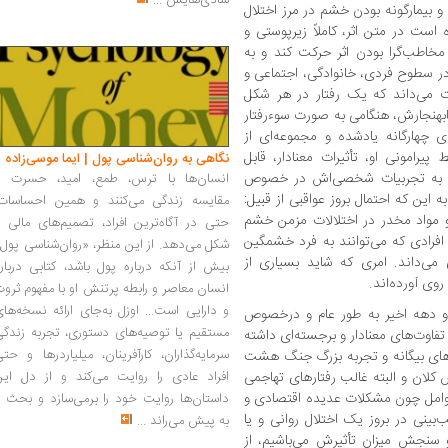
شادی‌هایش
...
 بیمارگونه بودن خشم در مرز اختلال
است در متن اثر، کاملاً زیرپوستی و
 مخاطب‌گرا بودن اثر حرکت کند و به
در سطوح فردی، خانوادگی، اجتماعی و
 می‌داند که یک رفتار در هر شکل
نابهنجارش، هنگامی به صورت سوء‌رفتار
ی چهارگانه یادشده و مجموعه‌ای از
یرامونی او، تأثیرات معنادار، قابل
نگاهی به روان‌شناسی پول | ایما موسی‌زاده
م به تجربیات شخصی‌اش در خصوص
انسان‌ها با ترس، طمع، امید، حسرت و
 این که احتمال بروز عواقبی از قبیل:
مقایسه زندگی می‌کنند و همین احساسات،
ل و مواد مخدر در اختلالات مزمن خشم
حتی در آگاه‌ترین افراد، تصمیم‌های مالی ر
افرادی که می‌توانند به فرد خشمگین
شکل می‌دهد. از این منظر، «روان‌شناسی پول
ی می‌داند. امری که شاید بسیاری از
بیش از آنکه درباره پول باشد، کتابی دربار
روی آورده‌اند.
انسان معاصر و رابطه پرتنش او با مفهوم ثرو
و دارایی است... اوزل به‌جای ارائه نسخه‌ها
دو دهه اخیر به طور عام و درخصوص
مستقیم یا توصیه‌های دستوری، تجربه زندگی
فاوت‌های معنادار و برجسته‌ای داشته
سرمایه‌گذاران، کارآفرینان، میلیاردرها و حت
‌های بیگانه و تجربه بزرگ جنگ هشت
کلان و البته غالب رفتارهای تهاجمی
افراد عادی را روایت می‌کند و از دل این
 عوامل چون مشکلات عدیده اقتصادی و
داستان‌ها روایت خود را برمی‌سازد و بحث ر
ینی در بروز یک اختلال روانی و یا
به پیش می‌راند
...
سنجش میزان تأثیرش می‌باشیم، از