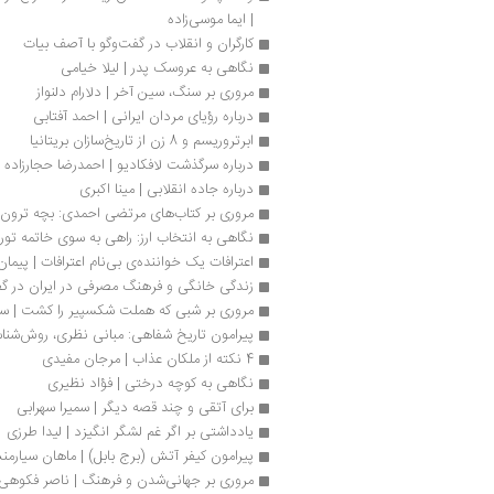
| ایما موسی‌زاده
کارگران و انقلاب در گفت‌وگو با آصف بیات
نگاهی به عروسک پدر | لیلا خیامی
مروری بر سنگ، سین آخر | دلارام دلنواز
درباره رؤیای مردان ایرانی | احمد آفتابی
ابرتروریسم و 8 زن از تاریخ‌سازان بریتانیا
درباره سرگذشت لافکادیو | احمدرضا حجارزاده
درباره جاده انقلابی | مینا اکبری
مروری بر کتاب‌های مرتضی احمدی: بچه ترون!
نگاهی به انتخاب ارز: راهی به سوی خاتمه تورم
اعترافات یک خواننده‌ی بی‌نام اعترافات | پی
زندگی خانگی و فرهنگ مصرفی در ایران در گفت‌
مروری بر شبی که هملت شکسپیر را کشت | 
پیرامون تاریخ شفاهی: مبانی نظری، روش‌شناسی
4 نکته از ملکان عذاب | مرجان مفیدی
نگاهی به کوچه درختی | فؤاد نظیری
برای آتقی و چند قصه‌ دیگر | سمیرا سهرابی 
یادداشتی بر اگر غم لشگر انگیزد | لیدا طرزی
پیرامون کیفر آتش (برج بابل) | ماهان سیارم
مروری بر جهانی‌شدن و فرهنگ | ناصر فکوهی	