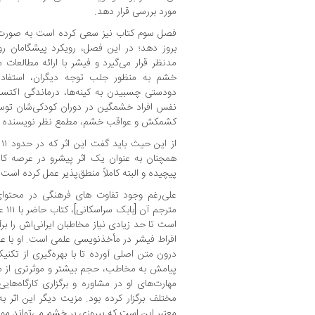
مورد بررسی قرار دهد.
فصل سوم کتاب نیز سعی کرده است به صورت آ
بروز دهد؛ در این فصل، رویکرد پیشگامان رو
مدنظر قرار می‌گیرد و فیشر با ارائه مطالعات م
خشم به منظور جلب توجه دیگران، استفاده
دودستی چسبیدن به کینه‌ها، درماندگی اکتساب
نفس افراد خشمگین در دوران کودکی‌شان توسط
کشمکش و عواقب خشم، مطمع نظر نویسنده 
ا
همچنان به عنوان یک اثر پیشرو در عرصه کا
پیچیده و البته کاملاً منطق‌پذیر عمل کرده است.
علی‌رغم وجود تفاوت های فرهنگی در محتوای
مترج
است تا حد زیادی نیاز مخاطبان ایرانی‌اش را برآ
افراط فیشر در مأخذنویسی علمی است. او با علم
درون متن اصلی آورده تا با بهره‌گیری از تک
پیامش به مخاطب، حجم بیشتر و موثرتری از محتو
مهارت‌های او در مشاوره و برگزاری کارگاه‌های
معتبر این است که پیروزی بر خشم می‌تواند م