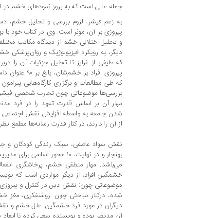
جمله عللی است که به بروز نمودهای خشم در اف
به زعم فیشر، لزوم بررسی و تحلیل خشم، دست
پیروزی بر آن، موثر است. وی در کتاب خود با به
و تحلیل اختلالی خشم از دیدگاه مکاتب مختلف
دیگر، به رویکرد فیزیولوژیک و روان‌پزشکی خشم 
که طیفی از غرایز تا تحلیل جزئیات آن را دربر
پیروزی افراد بر خ
که طی مطالعات و برگزاری کارگاه‌هایی پیرامون 
بررسی‌ها موضوعاتی چون تجارب شخصی فیشر 
مهار آن بر اساس قدرت تعهد را در فرد مدنظر
از آن را دارند، در کنار قدرت رسانه‌ها مطمع نظر
نقش سواد عاطفی، سبک زندگی کودکان و جوان
بهنجار و در نهایت، ۱۰ محور اساس
می‌باشد. مهار منطقی خشم، پرخاشگری انفعال
خشمگین افراد، از دیگر مواردی است که نویسن
موضوعاتی چون: نقش دین در کنترل و پیروزی ب
شده، درکنار مباحثی چون: روشنفکری، مغز
دیگران در مورد فرد خشمگین، علل خشم و نقش
آن مدنظر بوده و نویسنده سعی کرده تا ابعاد پن