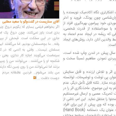
شکارتری نگاه آکادمیک نویسنده را
ان‌شناسی چون یونگ، فروید و آدلر
آقای سناریست در گفت‌وگو با سعید مطلبی
وردی خود پیرامون بهره‌گیری افراد از
اگر بخواهم فیلمی بسازم که بگویم دروغ چی
 یا سوء‌استفاده از قدرت شخصی،
بدی است باور نمی‌کنند، چون دروغ یک امر
ی که ریشه در ایجاد عدم اعتماد به
جاری در این مملکت است. قبحش از بین
 والدین آنان دارد، روش‌های ایجاد
رفته... ما بچه‌مسلمان بودیم. اما می‌گفتند ای
است.
مسلمان نیست... وقتی به آدمی که در کار
ز این حیث باید گفت این اثر که در حدود ۱۱ سال پیش در لندن چاپ شده است،
سینماست می‌گویند اجازه کار نداری، یعنی ب
ربردی نمودن مفاهیم نسبتاً سخت و
شکنجه او را می‌کشند... می‌توانند من را زمی
بزنند اما نمی‌توانند من را روی زمین نگه دارند
 اثر و تلاش ارزنده و قابل ستایش
من بلند می‌شوم... فردین عاشقانه مردم را
م آن [بابک سراسکانی]، کتاب حاضر با ۱۱۱ عنوان پی نوشت و توضیحات، توانسته
دوست داشت
...
ورده سازد. نکته قابل تأمل دیگر، عدم
 به این موضوع، ماخذنگاری اثر را در
نیک تحریک عصبی و ارسال غیرمستقیم
ا را منتقل نماید. این امر، ناشی از
ی بوده که وی پیش از این برای افراد
مختلف برگزار کرده بود. مزیت دیگر این اثر به عنوان یک دستنامه (Hand Book)
ورد استفاده دانشجویان سطوح مختلف