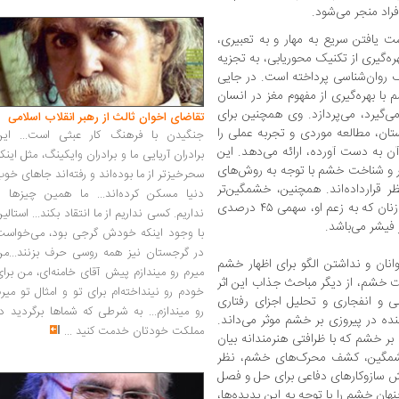
راد منجر می‌شود.
 یافتن سریع به مهار و به تعبیری،
ره‌گیری از تکنیک محوریابی، به تجزیه
 روان‌شناسی پرداخته است. در جایی
با بهره‌گیری از مفهوم مغز در انسان
می‌گیرد، می‌پردازد. وی همچنین برای
تقاضای اخوان ثالث از رهبر انقلاب اسلامی
شم‌شان، بالغ بر ۹۰ عنوان داستان، مطالعه موردی و تجربه عملی را
جنگیدن با فرهنگ کار عبثی است... این
آن به دست آورده، ارائه می‌دهد. این
برادران آریایی ما و برادران وایکینگ، مثل اینک
و شناخت خشم با توجه به روش‌های
سحرخیزتر از ما بوده‌اند و رفته‌اند جاهای خو
 قرارداده‌اند. همچنین، خشمگین‌تر
دنیا مسکن کرده‌اند... ما همین چیزها را
شدن جامعه به واسطه افزایش نقش اجتماعی زنان که به زعم او، سهمی ۴۵ درصدی
نداریم. کسی نداریم از ما انتقاد بکند... استالی
 فیشر می‌باشد.
با وجود اینکه خودش گرجی بود، می‌خواست
در گرجستان نیز همه روسی حرف بزنند...من
ان و نداشتن الگو برای اظهار خشم
میرم رو میندازم پیش آقای خامنه‌ای، من برا
ی برای مدیریت خشم، از دیگر مباحث جذاب این اثر
خودم رو نینداخته‌ام برای تو و امثال تو میر
ی و انفجاری و تحلیل اجزای رفتاری
رو میندازم... به شرطی که شماها برگردید د
ده در پیروزی بر خشم موثر می‌داند.
مملکت خودتان خدمت کنید
...
ر خشم که با ظرافتی هنرمندانه بیان
 خشمگین، کشف محرک‌های خشم، نظر
 سازوکارهای دفاعی برای حل و فصل
هان خشم را با توجه به این پدیده‌ها،