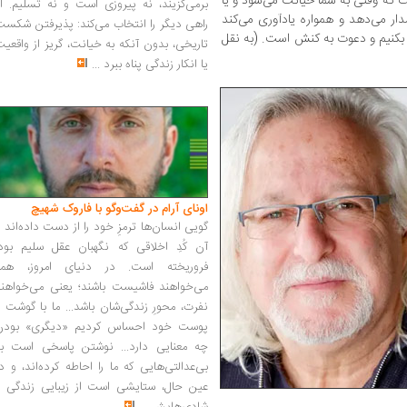
 که وقتی به شما خیانت می‌شود و یا
برمی‌گزیند، نه پیروزی است و نه تسلیم. ا
ار می‌دهد و همواره یادآوری می‌کند
راهی دیگر را انتخاب می‌کند: پذیرفتن شکس
بکنیم و دعوت به کنش است. (به نقل
تاریخی، بدون آنکه به خیانت، گریز از واقعی
یا انکار زندگی پناه ببرد
...
اونای آرام در گفت‌وگو با فاروک شهیچ‭
گویی انسان‌ها ترمزِ خود را از دست داده‌اند 
آن کُدِ اخلاقی که نگهبان عقل سلیم بود،
فروریخته است. در دنیای امروز، همه
می‌خواهند فاشیست باشند؛ یعنی می‌خواهند
نفرت، محورِ زندگی‌شان باشد... ما با گوشت 
پوست خود احساس کردیم «دیگری» بودن
چه معنایی دارد... نوشتن پاسخی است به
بی‌عدالتی‌هایی که ما را احاطه کرده‌اند، و د
عین حال، ستایشی است از زیبایی زندگی و