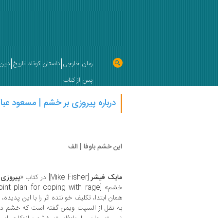
رمان خارجی
داستان کوتاه
تاریخ
دین 
پس از کتاب
درباره پیروزی بر خشم | مسعود عبا
این خشم باوفا | الف
مایک فیشر
[Mike Fisher] در کتاب «
پیروزی 
همان ابتدا، تکلیف خواننده اثر را با این پدی
به نقل از السپت ویمن گفته است که خشم 