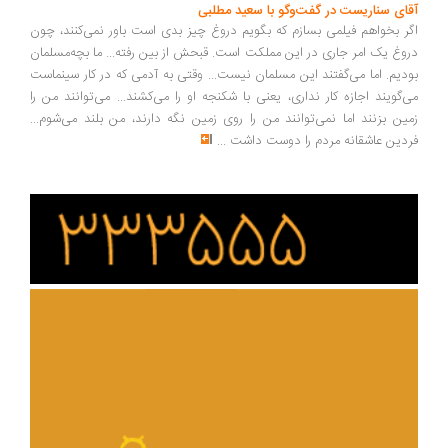
ای سناریست در گفت‌وگو با سعید مطلبی
ر بخواهم فیلمی بسازم که بگویم دروغ چیز بدی است باور نمی‌کنند، چون
وغ یک امر جاری در این مملکت است. قبحش از بین رفته... ما بچه‌مسلمان
دیم. اما می‌گفتند این مسلمان نیست... وقتی به آدمی که در کار سینماست
‌گویند اجازه کار نداری، یعنی با شکنجه او را می‌کشند... می‌توانند من را
ین بزنند اما نمی‌توانند من را روی زمین نگه دارند، من بلند می‌شوم...
دین عاشقانه مردم را دوست داشت
...