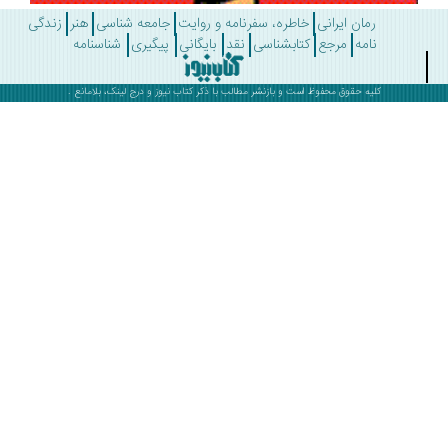
رمان ایرانی
خاطره، سفرنامه و روایت
جامعه شناسی
هنر
زندگی
نامه
مرجع
کتابشناسی
نقد
بایگانی
پیگیری
شناسنامه
کلیه حقوق محفوظ است و بازنشر مطالب با ذکر
کتاب نیوز
و درج لینک، بلامانع .