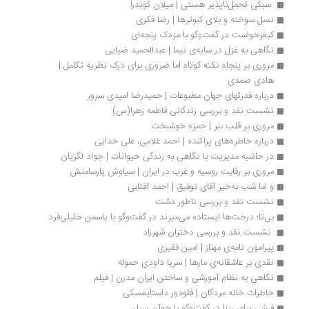
 سبکی تحمل‌ناپذیر هستی | میلان کوندرا
نسل سوخته و بلای کبوترها | رضا فکری
کیفرخواست در گفت‌وگو با مزدک پنجه‌ای
نگاهی به غزل در سایه‌ی نیما | عبدالحمید ضیایی 
مروری بر پنجاه نکته کوتاه اما ضروری برای درک نظریه تکامل | 
هادی صمدی
درباره قدرتهای جهان مطبوعات | حمیدرضا امیدی سرور
نشست نقد و بررسی زندگانی فاطمه زهرا(س)
مروری بر قلب ببر | حمزه خوشبخت
درباره خاطره‌های پراکنده | احمد غلامی، علی خدایی
در حاشیه مدیریت با نگاهی به زندگی حیوانات | جواد لگزیان
مروری بر رقابت روسیه و غرب در ایران | سیاوش پارسامنش
و اما شب به‌خیر آقای توفیق | احمد آفتابی
نشست نقد و بررسی ناطور دشت
بی‌تا؛ درخت‌ها ایستاده می‌میرند در گفت‌وگو‌ با یاسمن خلیلی‌فرد
 نشست نقد و بررسی دختران شهرزاد
پیرامون نامه‌ی مهناز | امین فقیری
نقدی بر عاشقانه‌ی مارها | سریا داودی حموله
نگاهی به نظام آموزشی و ساختن ایران مدرن | فیلم
خاطرات خانه مردگان | فئودور داستایفسکی
فرشی برای رینا در گفت‌وگو با جوآن سیلبر