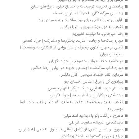
پیامدهای تحریف ترجیحات یا حقایق نهان، دروغ‌های عیان
راهنمایی سرگشتگان یا دلالة الحائرین نقد شد
بازاریابی غیر انتفاعی برای موسسات خیریه و مردم نهاد
نگاهی به غول بزرگ مهربان | ثریا بیگدلی
رضا امیرخانی: ما نیازمند تغییریم
درباره رسانه‌ها و جامعه: قدرت، پلتفرم‌ها و مشارکت | فرزاد نعمتی
تأملی بر جهان آنتون چخوف و عبور روایی او از کنش به وضعیت | 
علیرضا پیروزان
در حاشیه حافظ‌ خوانی خصوصی | جواد لگزیان
درباره کتاب سرگذشت اجتماعی خزینه در ایران | رضا صائمی
سرمایه، نقد اقتصاد سیاسی | کارل مارکس
پیرامون گل و مرغ | عباس احسان جو
یک کار خوب بالداچی در گفت‌وگو با الهام یوسفی  
یادداشتی بر کارگران و انقلاب ۵۷ | جواد لگزیان
نگاهی به پول و وعده‌ها: هفت معامله‌ای که دنیا را تغییر داد | ایما 
موسی‌زاده
ماهرخ در گفت‌وگو با مهشید اسماعیلی
کالبدشکافی اندیشه سلفیت افراطی
مروری بر انسان شدن؛ از تکامل اتفاقی تا تحول انتخابی | لیلا زارعی
چراغ زمین در گفت‌وگو با احمد زیدآبادی