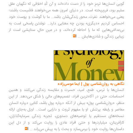
یی انسان‌ها ترمزِ خود را از دست داده‌اند و آن کُدِ اخلاقی که نگهبان عقل
یم بود، فروریخته است. در دنیای امروز، همه می‌خواهند فاشیست باشند؛
نی می‌خواهند نفرت، محورِ زندگی‌شان باشد... ما با گوشت و پوست خود
ساس کردیم «دیگری» بودن چه معنایی دارد... نوشتن پاسخی است به
‌عدالتی‌هایی که ما را احاطه کرده‌اند، و در عین حال، ستایشی است از
بایی زندگی و شادی‌هایش
...
اهی به روان‌شناسی پول | ایما موسی‌زاده
سان‌ها با ترس، طمع، امید، حسرت و مقایسه زندگی می‌کنند و همین
ساسات، حتی در آگاه‌ترین افراد، تصمیم‌های مالی را شکل می‌دهد. از این
ظر، «روان‌شناسی پول» بیش از آنکه درباره پول باشد، کتابی درباره انسان
اصر و رابطه پرتنش او با مفهوم ثروت و دارایی است... اوزل به‌جای ارائه
خه‌های مستقیم یا توصیه‌های دستوری، تجربه زندگی سرمایه‌گذاران،
رآفرینان، میلیاردرها و حتی افراد عادی را روایت می‌کند و از دل این
ستان‌ها روایت خود را برمی‌سازد و بحث را به پیش می‌راند
...