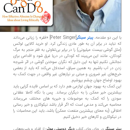
 این دو مقدمه،
پیتر سینگر
[Peter Singer] «فقر» را زیانی می‌داند
 نباید در برابر آن به طور عادی زندگی کرد. او خرید کالایی لوکس
ثل گوشی بیست میلیونی) را در برابر بی‌تفاوتی به فقر منجر به مرگ
دکان، مانند این می‌بیند که کودکی در دریا غرق شود و اقدامی برای
اتش نکنیم تنها به این دلیل که نگران سوختن گوشی در اثر شیرجه
ن در آب باشیم. به همین سیاق، استدلال می‌کند که باید از بعضی
ج‌های غیر ضروری و مبتنی بر نیازهای غیر واقعی در جهت کمک به
بود اوضاع جهان چشم بپوشیم.
ن کمک به بهبود جهان لوازمی هم دارد که بر اساس فایده گرایی باید
شترین خیر ممکن را به دیگران برساند. پس با نگاه کاملا عقلانی
دی را که کمک به موضوعات و خیریه های مختلف می‌رساند
اسبه می‌کند و مدعی است که اگر قرار باشد نیکوکاری و خیر رسانی
لاقی (به معنای بیشترین منفعت ممکن) باشد، باید این محاسبات را
 نیکوکاری و کارهای خیر دخیل کنیم.
تر سینگر
در جای جای کتاب
دیگر دوستی موثر
؛ از افراد و خیریه‌هایی