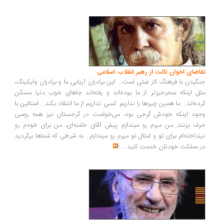
اضای اخوان ثالث از رهبر انقلاب اسلامی
گیدن با فرهنگ کار عبثی است... این برادران آریایی ما و برادران وایکینگ،
ل اینکه سحرخیزتر از ما بوده‌اند و رفته‌اند جاهای خوب دنیا مسکن
ده‌اند... ما همین چیزها را نداریم. کسی نداریم از ما انتقاد بکند... استالین با
ود اینکه خودش گرجی بود، می‌خواست در گرجستان نیز همه روسی
ف بزنند...من میرم رو میندازم پیش آقای خامنه‌ای، من برای خودم رو
نداخته‌ام برای تو و امثال تو میرم رو میندازم... به شرطی که شماها برگردید
 مملکت خودتان خدمت کنید
...