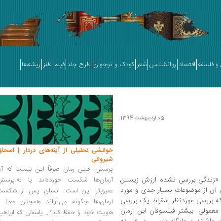
و فلسفه
اقتصاد
روانشناسی
شعر
کودک و نوجوان
طرح جلد
فیلم
طنز
ریشه‌ها
05 اردیبهشت 1394
خوانشی تحلیلی از آینه‌های دردار | اسحاق
شیروانی
پرسش اصلی رمان صرفاً این نیست که آیا
ه «زندگی بررسی نشده ارزش زیستن
آرمان‌ها شکست خورده‌اند یا نه.پرسش
ن آن از موضوعات بسیار جدی و مورد
عمیق‌تر این است: انسان پس از شکست
 که بررسی موردنظر سقراط یک بررسی
آرمان‌ها چگونه می‌تواند همچنان معنا و
مولی. بیشتر فیلسوفان این آرمان
هویت خود را حفظ کند؟... پاسخی که ابراهی