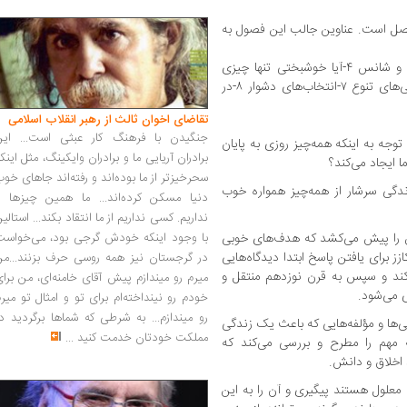
صل است. عناوین جالب این فصول به
۱-این دنیای فانی ۲-زندگی‌های عجیب ۳-عقل و شانس ۴-آیا خوشبختی تنها چیزی
است که اهمیت دارد؟ ۵-ضرورت‌ها ۶-سردرگمی‌های تنوع ۷-انتخاب‌های دشوار ۸-در
تقاضای اخوان ثالث از رهبر انقلاب اسلامی
جنگیدن با فرهنگ کار عبثی است... این
جه به اینکه همه‌چیز روزی به پایان
برادران آریایی ما و برادران وایکینگ، مثل اینک
 ایجاد می‌کند؟
سحرخیزتر از ما بوده‌اند و رفته‌اند جاهای خو
ندگی سرشار از همه‌چیز همواره خوب
دنیا مسکن کرده‌اند... ما همین چیزها را
نداریم. کسی نداریم از ما انتقاد بکند... استالی
 را پیش می‌کشد که هدف‌های خوبی
با وجود اینکه خودش گرجی بود، می‌خواست
زز برای یافتن پاسخ ابتدا دیدگاه‌هایی
در گرجستان نیز همه روسی حرف بزنند...من
کند و سپس به قرن نوزدهم منتقل و
میرم رو میندازم پیش آقای خامنه‌ای، من برا
 می‌شود.
خودم رو نینداخته‌ام برای تو و امثال تو میر
رو میندازم... به شرطی که شماها برگردید د
‌ها و مؤلفه‌هایی که باعث یک زندگی
مملکت خودتان خدمت کنید
...
 مهم را مطرح و بررسی می‌کند که
، اخلاق و دانش.
علول هستند پیگیری و آن را به این