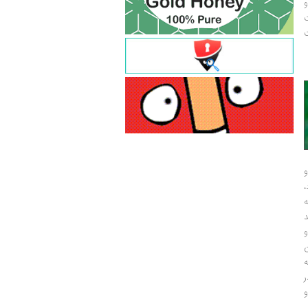
و
ت
ت
و
و
ر