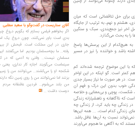
ی دارند چگونه می‌توانند از چنین
ری برای حل تناقضاتی است که میان
، هشتم و نهم، به ترتیب از جایگاه
آقای سناریست در گفت‌وگو با سعید مطلبی
ل آخر نیز جمع‌بندی، سبک و سنگین
اگر بخواهم فیلمی بسازم که بگویم دروغ چی
 را به بحث می‌گذارد.
بدی است باور نمی‌کنند، چون دروغ یک امر
جاری در این مملکت است. قبحش از بین
ه هیچ‌کدام از این پرسش‌ها پاسخ
شته باشد و خواننده را نیز در مسیر
رفته... ما بچه‌مسلمان بودیم. اما می‌گفتند ای
مسلمان نیست... وقتی به آدمی که در کار
سینماست می‌گویند اجازه کار نداری، یعنی ب
که با این موضوع ترجمه شده‌اند کم
شکنجه او را می‌کشند... می‌توانند من را زمی
م کمتر است. گو اینکه در این اواخر
بزنند اما نمی‌توانند من را روی زمین نگه دارند
است. در هر صورت ما نیاز بسیار جدی
من بلند می‌شوم... فردین عاشقانه مردم را
زندگی خوب بدون این درک و فهم آن
دوست داشت
...
، شکست، پوچی و بی‌معنایی و خلاصه
ست که ناآگاهانه و ناهشیارانه زندگی
در زندگی چه باید کرد، از زندگی چه
ای زندگی کدام است، ... همه این‌ها
ی‌تواند نسبت به آن‌ها غافل باشد.
ستند که به آگاهی ما هجوم می‌آورند