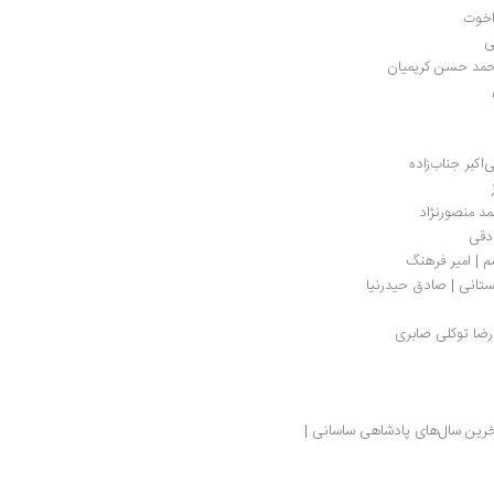
اخوت
ی
 محمد حسن کریمیان
کبر جناب‌زاده 
مد منصورنژاد
ادقی
م | امیر فرهنگ 
تانی | صادق حیدرنیا
درضا توکلی صابری
یادداشتی بر رویدادنامه خوزستان؛ روایتی از آخرین سال‌های پادشاهی ساسانی | 