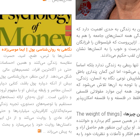
شادی‌هایش
...
ن به زندگی به حدی اهمیت دارد که
دگی همه انسان‌های جامعه را هم به
زاین‌روست که فیلسوفان را فرزانگان
درست و خوب را به انسان‌ها نشان
نگاهی به روان‌شناسی پول | ایما موسی‌زاده
ان لقب حکيم می‌دادند.
انسان‌ها با ترس، طمع، امید، حسرت و
مقایسه زندگی می‌کنند و همین احساسات،
ها ربطی به زندگی ندارد بلکه اساساً
حتی در آگاه‌ترین افراد، تصمیم‌های مالی ر
می‌شود؛ اما این گمان پنداری باطل
شکل می‌دهد. از این منظر، «روان‌شناسی پول
شاپیش نوعی نگاه به انسان، زندگی،
بیش از آنکه درباره پول باشد، کتابی دربار
ا توجه به آن‌ها تلاش می‌شود که
انسان معاصر و رابطه پرتنش او با مفهوم ثرو
د. همه این موارد مقولاتی فلسفی
و دارایی است... اوزل به‌جای ارائه نسخه‌ها
 در فلسفه و با فلسفه امکان‌پذیر
مستقیم یا توصیه‌های دستوری، تجربه زندگی
سرمایه‌گذاران، کارآفرینان، میلیاردرها و حت
ن چیزها
» [The weight of things:
افراد عادی را روایت می‌کند و از دل این
philosophy a] قصد دارد در همین مسیر گام بردارد و خواننده
داستان‌ها روایت خود را برمی‌سازد و بحث ر
. او برای این منظور هم حاصل آراء و
به پیش می‌راند
...
 افکار و تأملات و نظریات خود را به