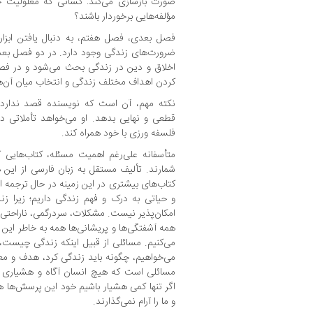
صورت بازسازی می‌کند: کسانی که معلولیت جد
مؤلفه‌هایی برخوردار باشند؟
فصل بعدی، فصل هفتم، به دنبال یافتن ابزا
ضرورت‌های زندگی وجود دارد. در دو فصل بعدی
اخلاق و دین در زندگی بحث می‌شود و در فص
کردن اهداف مختلف زندگی و انتخاب میان آن‌ها
نکته مهم، آن است که نویسنده قصد ندارد ب
قطعی و نهایی بدهد. او می‌خواهد تأملاتی دا
فلسفه ورزی با خود همراه کند.
متأسفانه علی‌رغم اهمیت مسئله، کتاب‌هایی 
شمارند. تألیف مستقل به زبان فارسی از این ه
کتاب‌های بیشتری در این زمینه در حال ترجمه 
و حیاتی به درک و فهم زندگی داریم؛ زیرا 
امکان‌پذیر نیست. مشکلات، سردرگمی، ناراحتی
همه آشفتگی‌ها و پریشانی‌ها همه به خاطر این ا
می‌کنیم. مسائلی از قبیل اینکه زندگی چیست، 
می‌خواهیم، چگونه باید زندگی کرد، هدف و معن
مسائلی است که هیچ انسان آگاه و هشیاری نم
اگر تنها کمی هشیار باشیم خود این پرسش‌ها ه
و ما را آرام نمی‌گذارند.