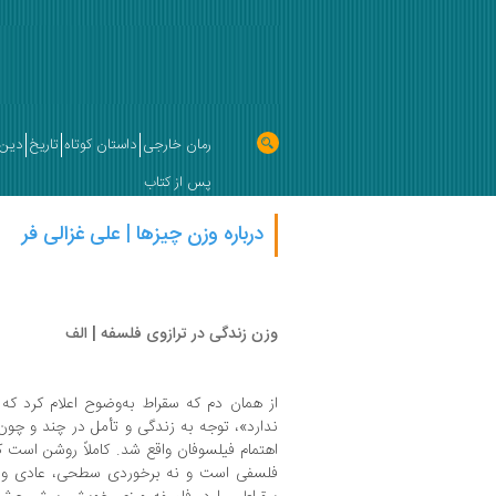
رمان خارجی
داستان کوتاه
تاریخ
دین 
پس از کتاب
درباره وزن چیزها | علی غزالی فر
وزن زندگی در ترازوی فلسفه | الف
از همان دم که سقراط به‌وضوح اعلام کرد ک
ندارد»، توجه به زندگی و تأمل در چند و چو
اهتمام فیلسوفان واقع شد. کاملاً روشن است
فلسفی است و نه برخوردی سطحی، عادی و مع