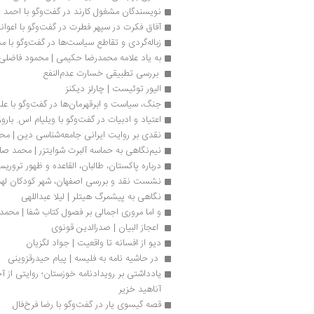
نویسندگان مشغول کارند در گفت‌وگو با احمد 
آفاق فکرت در سپهر فطرت در گفت‌وگو با اعوان
زباله‌گردی و تقاطع سیاست‌ها در گفت‌وگو با
به یاد علامه محمدرضا حکیمی | محمود فاضلی
 بررسی تطبیقی خسارت عدم‌النفع 
الیور توئیست | چارلز دیکنز
جنگ، سیاست و ابرقهرمان‌ها در گفت‌وگو با علی‌ا
اعتیاد و ادبیات در گفت‌وگو با ویلیام اس. باروز
نقدی بر روایت ایرانی جامعه‌شناسی دین | مح
نیم‌نگاهی به حماسه آلبرت شوایتزر | محمد ص
درباره پاکستان، طالبان، القاعده و ظهور تروریس
نشست نقد و بررسی اصفهان، شهر کودکان لهس
نگاهی به پیشمرگ هیتلر | لیلا عبداللهی
و اما مروری اجمالی بر فصول کتاب شفا | محم
 اعجاز البیان | صدرالدین قونوی
دیو از افسانه تا واقعیت | جواد لگزیان
 در حاشیه نامه به فلیسه | پیام حیدرقزوینی
آناهید خزیر
قصه گیسوی یار در گفت‌وگو با رضا فرخ‌فال