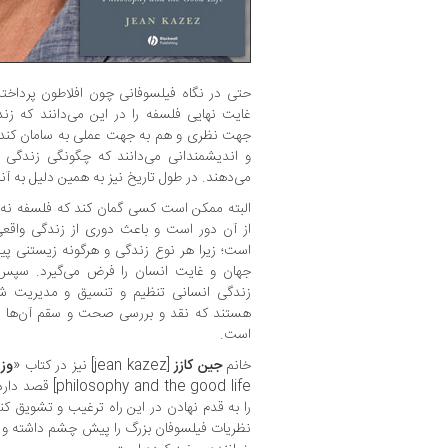
حتی در نگاه فیلسوفانی چون افلاطون پرداخت
غایت نهایی فلسفه را در این می‌دانند که زن
جهت نظری و هم به جهت عملی به سامان کند. ا
و اندیشمندانی می‌دانند که چگونگی زندگی 
می‌دهند. در طول تاريخ نیز به همين دليل به آن
البته ممکن است کسی گمان کند که فلسفه نه تن
از آن دور است و باعث دوری از زندگی واقعی 
است؛ زیرا هر نوع زندگی و هرگونه زیستنی پی
جهان و غایت انسان را فرض می‌گیرد. سپس ب
زندگی انسانی تنظیم و تنسیق و مدیریت شو
هستند که نقد و بررسی صحت و سقم آن‌ها فقط
است.
خانم
جین کازز
[jean kazez] نیز در کتاب «
وز
nd the good life
را به قدم نهادن در این راه ترغیب و تشویق کند
نظریات فیلسوفان بزرگ را پیش چشم داشته و هم