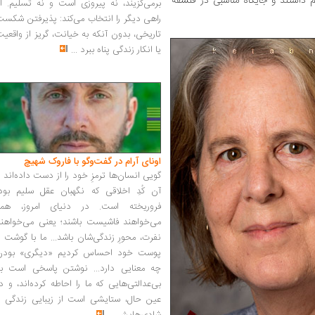
اشتند و جایگاه مناسبی در فلسفه
برمی‌گزیند، نه پیروزی است و نه تسلیم. ا
راهی دیگر را انتخاب می‌کند: پذیرفتن شکس
تاریخی، بدون آنکه به خیانت، گریز از واقعی
یا انکار زندگی پناه ببرد
...
اونای آرام در گفت‌وگو با فاروک شهیچ‭
گویی انسان‌ها ترمزِ خود را از دست داده‌اند 
آن کُدِ اخلاقی که نگهبان عقل سلیم بود،
فروریخته است. در دنیای امروز، همه
می‌خواهند فاشیست باشند؛ یعنی می‌خواهند
نفرت، محورِ زندگی‌شان باشد... ما با گوشت 
پوست خود احساس کردیم «دیگری» بودن
چه معنایی دارد... نوشتن پاسخی است به
بی‌عدالتی‌هایی که ما را احاطه کرده‌اند، و د
عین حال، ستایشی است از زیبایی زندگی و