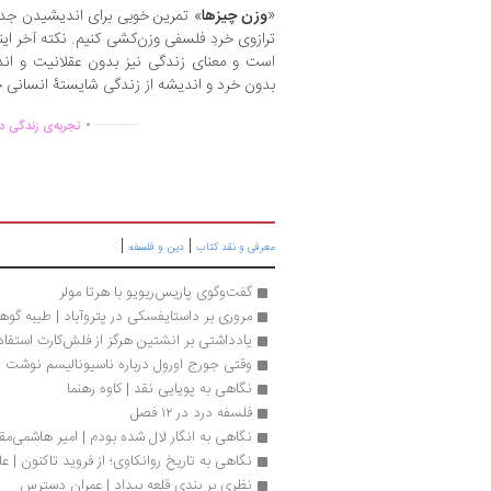
«
وزن چیزها
» تمرین خوبی برای اندیشیدن جدی
ترازوی خردِ فلسفی وزن‌کشی کنیم. نکته آخر ای
است و معنای زندگی نیز بدون عقلانیت و ان
بدون خرد و اندیشه از زندگی شایستۀ انسانی خ
.
..............
تجربه‌ی زندگی دو
|
|
معرفی و نقد کتاب
دین و فلسفه
گفت‌وگوی پاریس‌ریویو با هرتا مولر
مروری بر داستایفسکی در پتروآباد | طیبه گوه
یادداشتی بر انشتین هرگز از فلش‌کارت استفاده
وقتی جورج اورول درباره ناسیونالیسم نوشت
نگاهی به پویایی نقد | کاوه رهنما
فلسفه درد در ۱۲ فصل
نگاهی به انگار لال شده بودم | امیر هاشمی‌مقد
نگاهی به تاریخ روانکاوی؛ از فروید تاکنون | عل
نظری بر بندی قلعه بیداد | عمران دسترس