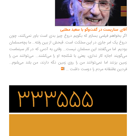
ای سناریست در گفت‌وگو با سعید مطلبی
ر بخواهم فیلمی بسازم که بگویم دروغ چیز بدی است باور نمی‌کنند، چون
وغ یک امر جاری در این مملکت است. قبحش از بین رفته... ما بچه‌مسلمان
دیم. اما می‌گفتند این مسلمان نیست... وقتی به آدمی که در کار سینماست
‌گویند اجازه کار نداری، یعنی با شکنجه او را می‌کشند... می‌توانند من را
ین بزنند اما نمی‌توانند من را روی زمین نگه دارند، من بلند می‌شوم...
دین عاشقانه مردم را دوست داشت
...