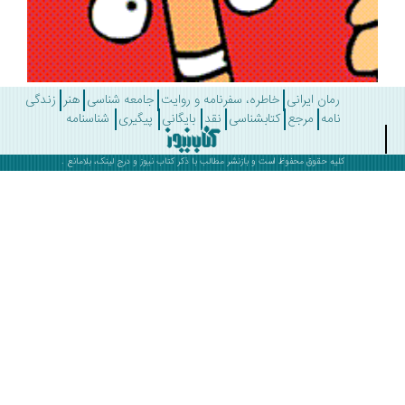
رمان ایرانی
خاطره، سفرنامه و روایت
جامعه شناسی
هنر
زندگی
نامه
مرجع
کتابشناسی
نقد
بایگانی
پیگیری
شناسنامه
کلیه حقوق محفوظ است و بازنشر مطالب با ذکر
کتاب نیوز
و درج لینک، بلامانع .