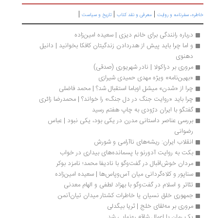
|
|
|
طره، سفرنامه‌ و روایت
معرفی و نقد کتاب
تاریخ و سیاست
درباره رانندگی برای خانم دیزی | سعیده امین‌زاده
و اما چرا باید پیش از هدردادن زندگیتان کافکا بخوانید | دانیل 
دهنوی
مروری بر دراکولا | نادر شهریوری (صدقی)
«بهین‌نامه» ویژه مهدی حمیدی شیرازی
چرا از «شدن» میشل اوباما استقبال شد؟ | محمد فاضلی
چرا باید «روایت جنگ در دل جنگ» را خواند؟ | محمدرضا زائری
گفتگو با ایران درّودی به چاپ هفتم رسید
بررسی عناصر داستانی مدرن در یکی بود، یکی نبود | عباس 
رضوانی
انقلاب ایران: ریشه‌های ناآرامی و شورش
بکت به روایت آدورنو با پسمانده‌های بیداری در خواب
مردان خوش‌‌اقبال در گفت‌وگو با نادیفا محمد؛ نامزد بوکر
سناپور و کلاه‌گردانی میان آس‌وپاس‌ها | سعیده امین‌زاده
تئاتر و اسلام در گفت‌وگو با بهزاد لطفی و الهام معدنی
جمهوری خلق نسیان یا خاطرات کشتار میدان تیان‌آنمن
مروری بر مه‌لقای خلج | ثریا بیگدلی
یک رمان با اعمال شاقه رونمایی شد