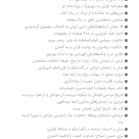
سفرنامه کزازی به نیویورک: یورک‌نامه نو
مین‌های به جامانده از جنگ در یک کتاب
سازمان مجاهدین خلق در 80 صفحه
14 عنوان از شاهکارهای ادبی ایران به انتخاب موسوی گرمارودی
اخبار عارف قزوینی در 600 صفحه از مطبوعات
خاطرات سیاسی قوام‌السلطنه به چاپ پنجم رسید
 حکایات پیامبران به روایت قرآن و به آلمانی 
نقدی بر و چشم‌هایش کهربایی بود | ساره بهروزی
ترس در میدان ونک، یازده و پنج دقیقه | فاطمه صناعتیان
رمان و داستان ایرانی در گفت‌وگو با علی‌اصغر شیرزادی
درباره عشق در مهتاب یخ‌زده | رضا عابد
روایت اقلیت خون خورده | رضا فکری
کتاب سیاه پاموک | امیرحسین خورشیدفر
تاریخ مردمی فوتبال یا چگونه ثروتمندان فوتبال را از فقرا دزدیدند
مروری بر داستان‌های بلکین | لیلا عبداللهی
گاه نقد تاریخ ایران باستان رسید
درباره‏‌ی نشخوار رویاها: خاطرات یک تبعیدی سرکش | ویریا آدینه 
وند
رمان و ادبیات ترجمه در گفت‌وگو با عبدالله کوثری
برای حسن صباح؛ خداوند الموت | فاطیما احمدی