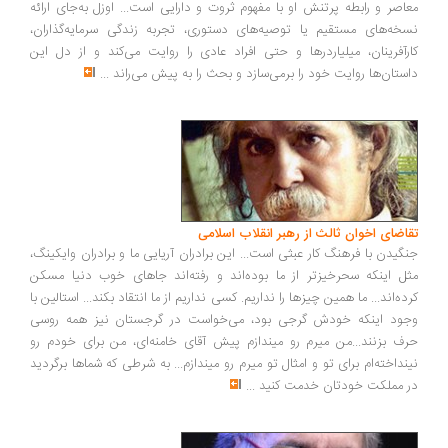
اصر و رابطه پرتنش او با مفهوم ثروت و دارایی است... اوزل به‌جای ارائه
خه‌های مستقیم یا توصیه‌های دستوری، تجربه زندگی سرمایه‌گذاران،
رآفرینان، میلیاردرها و حتی افراد عادی را روایت می‌کند و از دل این
ستان‌ها روایت خود را برمی‌سازد و بحث را به پیش می‌راند
...
اضای اخوان ثالث از رهبر انقلاب اسلامی
گیدن با فرهنگ کار عبثی است... این برادران آریایی ما و برادران وایکینگ،
ل اینکه سحرخیزتر از ما بوده‌اند و رفته‌اند جاهای خوب دنیا مسکن
ده‌اند... ما همین چیزها را نداریم. کسی نداریم از ما انتقاد بکند... استالین با
ود اینکه خودش گرجی بود، می‌خواست در گرجستان نیز همه روسی
ف بزنند...من میرم رو میندازم پیش آقای خامنه‌ای، من برای خودم رو
نداخته‌ام برای تو و امثال تو میرم رو میندازم... به شرطی که شماها برگردید
 مملکت خودتان خدمت کنید
...