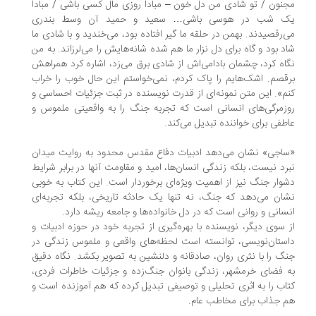
نون / تو شادی من دل خون – مبادا روزی مال کسی باشی / مبادا
ک شب در هوسی باشی… سعید و حمید آن وسط بندری
‌رقصیدند. بهمن در حلقه ما گیر افتاده بود، می‌خندید و با شادی ما
د بود و گاه برای دل نزار ما هم شده شانه‌هایش را می‌لرزاند. به من
اه کرد، چشمان بادامی‌اش از شادی برق می‌زد، اشاره کرد همراهش
قصم. اشک‌هایم را پاک کردم، نمی‌خواستم این حال خوب را خراب
م». این متن نمونه‌ای از قدرت نویسنده در ثبت جزئیات احساسی و
زمرگی‌های انسانی است که تجربه جنگ را به واقعیتی ملموس و
طفی برای خواننده تبدیل می‌کند.
اجی» نشان می‌دهد ادبیات دفاع مقدس محدود به روایت میدان
رد نیست، بلکه زندگی انسان‌ها، امید و مقاومت آنها در برابر شرایط
وار جنگ نیز از اهمیت ویژه‌ای برخوردار است. این کتاب به خوبی
ان می‌دهد که جنگ، نه تنها یک حادثه تاریخی، بلکه تجربه‌ای
سانی و روانی است که در دل خانواده‌ها و جامعه ریشه دارد.
 سوی دیگر، نویسنده با بهره‌گیری از تجربه خود در حوزه ادبیات و
ستان‌نویسی، توانسته است لحظه‌های واقعی و ملموس زندگی در
گ را با نثری روان، صادقانه و دلنشین به تصویر بکشد. نگاه دقیق
 فضای خرمشهر، زندگی بانوان جنگ‌زده و جزئیات خاطرات فردی،
اب را به اثری تحلیلی و توصیفی تبدیل کرده که هم آموزنده است و
 جذاب برای مخاطب عام.