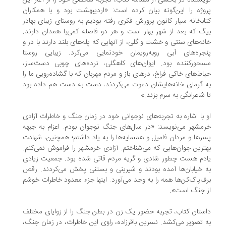
یسنده در بخشی از مقدمه کتاب، تجربه شخصی خود را از آغاز این
وژه را این‌گونه بیان کرده است: «اردیبهشت بود و با همکاران
ابخانه سیار کانون پرورش فکری رفته بودیم به روستای زیبای بهادر
گ که بعد از شهر بهار است و هر دو فاصله کمی‌با همدان دارند.
نه‌های سنتی و خشت و گلی، از آنهایی که پله‌های بلند دارند با در و
جره‌های آبی روبه‌رویمان خودنمایی می‌کرد. زیبایی روستا
حورکننده بود. ایوان‌های کاهگلی، نرده‌های چوبی دست‌ساز،
اط‌های خاکی فراخ، درهای باز و مردم مهربان که با گشاده‌رویی ما را
 گرمای خانه‌هایشان دعوت می‌کردند، دست به دست هم داده بود
 شاعرانگی به سرم بزند.»
 با اشاره به تجربه‌های نوجوانی خود در زمان جنگ و خاطرات آزادی
مشهر می‌نویسد: «در سال‌های جنگ نوجوان بودم. اعزام به جبهه
رها و مردان فامیل و همسایه‌ها را به یاد داشتم؛ همچنین، شهادت
ترین جوان‌هایی که می‌شناختم. آزادی خرمشهر را فراموش نمی‌کنم.
دم هست چطور شادی و گریه مردم قاتی شده بود. جمعیت زیادی
 خیابان‌ها آمده بودند و شیرینی و بستنی پخش می‌کردند. رقص
ف‌پاک‌کن‌ها همه را به وجد می‌آورد. اینها جزء معدود خاطرات خوشم
 جنگ است».
ستان کتاب، تجربه حضور یک زن در بطن جنگ را از زوایای مختلف
 تصویر می‌کشد. نسرین باقرزاده، راوی این خاطرات، در زمان جنگ،