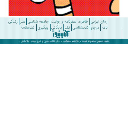
رمان ایرانی
خاطره، سفرنامه و روایت
جامعه شناسی
هنر
زندگی
نامه
مرجع
کتابشناسی
نقد
بایگانی
پیگیری
شناسنامه
کلیه حقوق محفوظ است و بازنشر مطالب با ذکر
کتاب نیوز
و درج لینک، بلامانع .