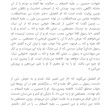
ادت حسین ــ علیه السلام ــ حکایت ها گفته و مردم را از آن
دثه آگاهی داده بود، چندان که از اصحاب احادیث و ناقلان اخبار
ین روایت شده است که ام الفضل، دختر حارث بن عبدالمطّلب،
کوحه عباس بن عبدالمطّلب، در تولد حسین بن على ــ علیه السلام
ـ چنین گفت که «شبى از شب‌ها، خوابى دیدم که از آن نیک
رسیدم. به نزدیک مصطفى ــ صلى الله علیه و آله ــ آمدم و او را
تم: «یا رسول الله! خوابى عجب دیده ام و از آن سخت ترسیده ام؛
‌خواهم که عرض دارم تا آن را تعبیرى فرمایى.» مصطفى ــ صلى
له علیه و آله ــ فرمود: «خیر باد! خواب خود را بیان کن.» گفتم: «اى
ول خداى! چنان دیدمى که از تن مبارک تو پاره اى ببریدند و بر کنار
 بنهادندى.» رسول ــ صلى الله علیه و آله ــ فرمود: «خوابى نیک
ده اى و نیک خواهد بود. فاطمه من باردار است. او را پسرى آید، و
 جزو من باشد. او را به تو دهیم تا او را شیر می‌دهی و پرورش
‌کنی.»
 الفضل می‌گوید که «از این تعبیر شاد شدم و به خوش دلی از
مت رسول ــ صلى الله علیه و آله ــ بازگشتم. هم در آن روزها این
اب محقق گشت. فاطمه پسری بزاد. او را حسین ــ علیه السلام ــ
م نهادند. مصطفی او را به من داد تا دایگی او کنم و من بدان خدمت
 جان قیام می‌نمودم و به غایت خوش دل می‌بودم. روزی مصطفی به
نه من درآمد و من حسین ــ علیه السلام ــ را در کنار داشتم.