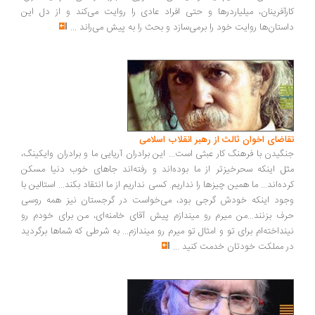
رآفرینان، میلیاردرها و حتی افراد عادی را روایت می‌کند و از دل این
ستان‌ها روایت خود را برمی‌سازد و بحث را به پیش می‌راند
...
اضای اخوان ثالث از رهبر انقلاب اسلامی
گیدن با فرهنگ کار عبثی است... این برادران آریایی ما و برادران وایکینگ،
ل اینکه سحرخیزتر از ما بوده‌اند و رفته‌اند جاهای خوب دنیا مسکن
ده‌اند... ما همین چیزها را نداریم. کسی نداریم از ما انتقاد بکند... استالین با
ود اینکه خودش گرجی بود، می‌خواست در گرجستان نیز همه روسی
ف بزنند...من میرم رو میندازم پیش آقای خامنه‌ای، من برای خودم رو
نداخته‌ام برای تو و امثال تو میرم رو میندازم... به شرطی که شماها برگردید
 مملکت خودتان خدمت کنید
...