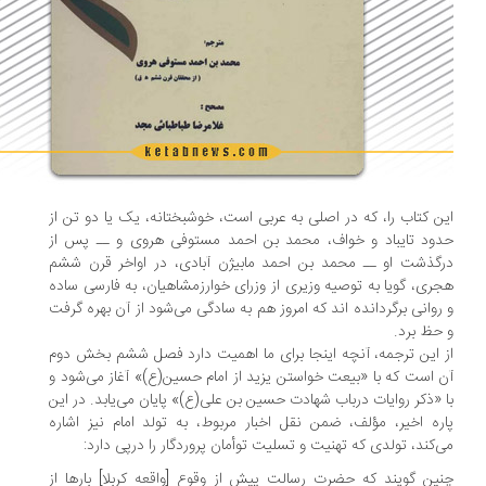
ن کتاب را، که در اصلی به عربی است، خوشبختانه، یک یا دو تن از
ود تایباد و خواف، محمد بن احمد مستوفی هروی و ــ پس از
گذشت او ــ محمد بن احمد مابیژن آبادی، در اواخر قرن ششم
ری، گویا به توصیه وزیری از وزرای خوارزمشاهیان، به فارسی ساده
روانی برگردانده اند که امروز هم به سادگی می‌شود از آن بهره گرفت
حظ برد.
 این ترجمه، آنچه اینجا برای ما اهمیت دارد فصل ششم بخش دوم
 است که با «بیعت خواستن یزید از امام حسین(ع)» آغاز می‌شود و
 «ذکر روایات درباب شهادت حسین بن علی(ع)» پایان می‌یابد. در این
ره اخیر، مؤلف، ضمن نقل اخبار مربوط، به تولد امام نیز اشاره
‌کند، تولدی که تهنیت و تسلیت توأمان پروردگار را درپی دارد:
ین گویند که حضرت رسالت پیش از وقوع [واقعه کربلا] بارها از