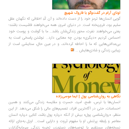
ونای آرام در گفت‌وگو با فاروک شهیچ
یی انسان‌ها ترمزِ خود را از دست داده‌اند و آن کُدِ اخلاقی که نگهبان عقل
یم بود، فروریخته است. در دنیای امروز، همه می‌خواهند فاشیست باشند؛
نی می‌خواهند نفرت، محورِ زندگی‌شان باشد... ما با گوشت و پوست خود
ساس کردیم «دیگری» بودن چه معنایی دارد... نوشتن پاسخی است به
‌عدالتی‌هایی که ما را احاطه کرده‌اند، و در عین حال، ستایشی است از
بایی زندگی و شادی‌هایش
...
اهی به روان‌شناسی پول | ایما موسی‌زاده
سان‌ها با ترس، طمع، امید، حسرت و مقایسه زندگی می‌کنند و همین
ساسات، حتی در آگاه‌ترین افراد، تصمیم‌های مالی را شکل می‌دهد. از این
ظر، «روان‌شناسی پول» بیش از آنکه درباره پول باشد، کتابی درباره انسان
اصر و رابطه پرتنش او با مفهوم ثروت و دارایی است... اوزل به‌جای ارائه
خه‌های مستقیم یا توصیه‌های دستوری، تجربه زندگی سرمایه‌گذاران،