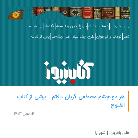
ان خارجی
داستان کوتاه
تاریخ
دین و فلسفه
اقتصاد
روانشناسی
ر
کودک و نوجوان
طرح جلد
فیلم
طنز
ریشه‌ها
پس از کتاب
هر دو چشم مصطفی گریان یافتم | برشی از کتاب
الفتوح
14 بهمن 1403
ی باقریان | شهرآرا