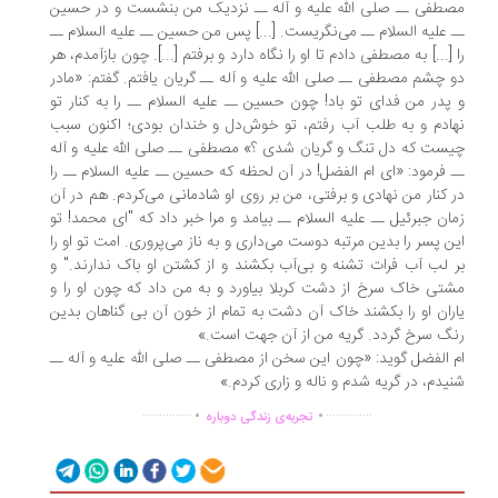
طفی ــ صلى الله علیه و آله ــ نزدیک من بنشست و در حسین
 علیه السلام ــ می‌نگریست. [...] پس من حسین ــ علیه السلام ــ
 [...] به مصطفی دادم تا او را نگاه دارد و برفتم [...]. چون بازآمدم، هر
 چشم مصطفی ــ صلى الله علیه و آله ــ گریان یافتم. گفتم: «مادر
پدر من فداى تو باد! چون حسین ــ علیه السلام ــ را به کنار تو
ادم و به طلب آب رفتم، تو خوش‌دل و خندان بودى؛ اکنون سبب
ست که دل تنگ و گریان شدى ؟» مصطفى ــ صلى الله علیه و آله
 فرمود: «اى ام الفضل! در آن لحظه که حسین ــ علیه السلام ــ را
 کنار من نهادى و برفتى، من بر روى او شادمانى مى‌کردم. هم در آن
ان جبرئیل ــ علیه السلام ــ بیامد و مرا خبر داد که "اى محمد! تو
ن پسر را بدین مرتبه دوست می‌دارى و به ناز می‌پرورى. امت تو او را
 لب آب فرات تشنه و بى‌آب بکشند و از کشتن او باک ندارند." و
تى خاک سرخ از دشت کربلا بیاورد و به من داد که چون او را و
ران او را بکشند خاک آن دشت به تمام از خون آن بى گناهان بدین
گ سرخ گردد. گریه من از آن جهت است.»
 الفضل گوید: «چون این سخن از مصطفی ــ صلى الله علیه و آله ــ
یدم، در گریه شدم و ناله و زاری کردم.»
.
.
...............
..............
تجربه‌ی زندگی دوباره