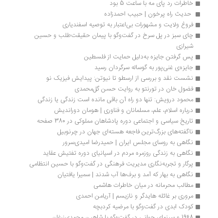
خاطرات رد پای مه با ساعت 5 بود
 حدیث راه پرخون | حبیب احمدزاده 
فروغ ولایت و مشهورات بی‌اعتبار به توصیه اسفندیاری
چای سبز در پل سرخ در گفت‌وگو با پیمان حقیقت‌طلب و حسین 
شیرازی
پس گرفتن جایزه به‌دلیل حمایت از فلسطین 
جایزه‌ی غنی‌پور به گوساله‌ سرگردان رسید 
نشست نقد و بررسی از ارسطو تا نیوتن: پیدایش فیزیک نو
فضول خان در تورنتو به روایت حسن گل‌محمدی
محمود درویش: تنها دو راه آن باقی مانده است زندگی یا زندگی
درباره اسلام، علم، مسلمانان و فناوری | هومان دوراندیش
تاریخ سیاسی و اجتماعی دوره پادشاهان مملوکی در 380 صفحه
ناگفته‌های بزرگ‌ترین فاجعه هسته‌ای جهان در چرنوبیل
نگاهی به روسای مجلس ایران | حمیدرضا امیدی‌سرور
نگاهی به زندگی روزمره مردم در اسپانیای دوره تفتیش عقاید
پرگار و تجربه‌نگاری مدیریت فرهنگی در گفت‌وگو با حسین انتظامی
نگاهی به بهار که آمد و برف‌ها آب شدند | سمیرا یافتیان
مطالب محرمانه در میان خاطرات هاشمی
مروری بر غائله هایدگر و نازیسم | آریامن احمدی
کودک ابدی در گفت‌وگو با مرضیه کردبچه
1968 و سینمای جهانی در گفت‌وگو با شاهین محمدی‌زرغان