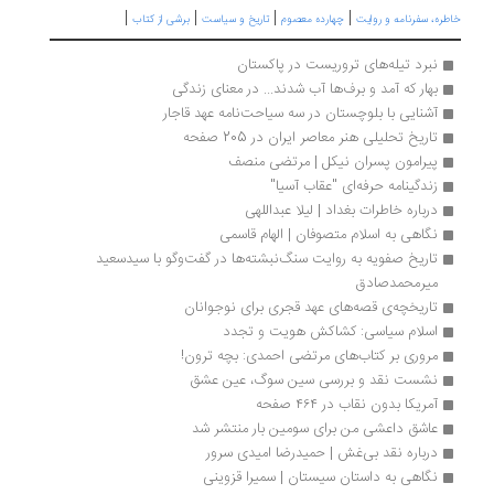
|
|
|
|
طره، سفرنامه‌ و روایت
چهارده معصوم
تاریخ و سیاست
برشی از کتاب
نبرد تیله‌های تروریست در پاکستان
بهار که آمد و برف‌ها آب شدند... در معنای زندگی
آشنایی با بلوچستان در سه سیاحت‌نامه عهد قاجار
تاریخ تحلیلی هنر معاصر ایران در 205 صفحه
پیرامون پسران نیکل | مرتضی منصف
زندگینامه حرفه‌ای "عقاب آسیا"
درباره خاطرات بغداد | لیلا عبداللهی
نگاهی به اسلام متصوفان | الهام قاسمی
تاریخ صفویه به روایت سنگ‌نبشته‌ها در گفت‌وگو با سیدسعید 
میرمحمدصادق
تاریخچه‌ی قصه‌های عهد قجری برای نوجوانان
اسلام سیاسی: کشاکش هویت و تجدد
مروری بر کتاب‌های مرتضی احمدی: بچه ترون!
نشست نقد و بررسی سین سوگ، عین عشق
آمریکا بدون نقاب در ۴۶۴ صفحه 
عاشق داعشی من برای سومین بار منتشر شد
درباره نقد بی‌غش | حمیدرضا امیدی سرور
نگاهی به داستان سیستان | سمیرا قزوینی