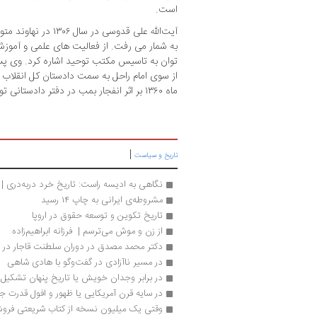
است.
آیت‌الله علی قدوسی در 
به شمار می رفت. از فعالیت های علمی و آموز
توان به تاسیس مکتب توحید اشاره کرد. وی پس 
ماه ۱۳۶۰ بر اثر انفجار بمب در دفتر دادستانی توسط منافقین کوردل به شهادت رسید.
|
تاریخ و سیاست
نگاهی به ادیسه راست: تاریخ خرد دربه‌دری | 
مشروطه‌ی ایرانی به چاپ ۱۴ رسید
تاریخ تکوین و توسعه حقوق در اروپا
از زن و موش می‌ترسم |  فرزانه ابراهیم‌زاده
دکتر محمد مصدق در دوران سلطنت قاجار در گ
در مسیر ناآزادی در گفت‌وگو با هادی شاهی
در برابر وجدان خویش یا تاریخ پنهان تشکیل ا
در سایه قرن آمریکایی یا ظهور و افول قدرت جه
وقتی یک میلیون نسخه از کتاب شریعتی فروش