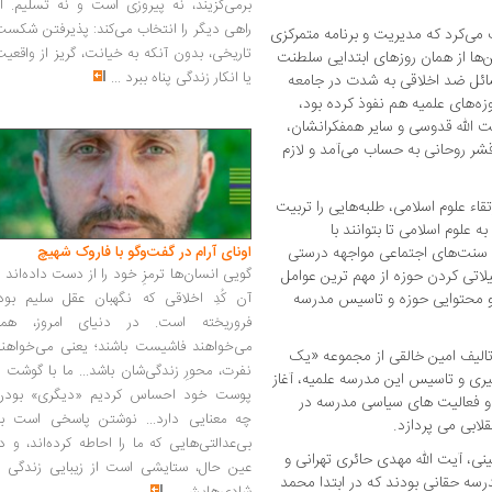
برمی‌گزیند، نه پیروزی است و نه تسلیم. ا
راهی دیگر را انتخاب می‌کند: پذیرفتن شکس
 می‌کرد که مدیریت و برنامه متمرکزی
تاریخی، بدون آنکه به خیانت، گریز از واقعی
ین‌ها از همان روزهای ابتدایی سلطنت
یا انکار زندگی پناه ببرد
...
ائل ضد اخلاقی به شدت در جامعه
زه‌های علمیه هم نفوذ کرده بود،
ت الله قدوسی و سایر همفکرانشان،
ر روحانی به حساب می‌آمد و لازم
تقاء علوم اسلامی، طلبه‌هایی را تربیت
 علوم اسلامی تا بتوانند با
 سنت‌های اجتماعی مواجهه درستی
اونای آرام در گفت‌وگو با فاروک شهیچ‭
گویی انسان‌ها ترمزِ خود را از دست داده‌اند 
یلاتی کردن حوزه از مهم ترین عوامل
ی و محتوایی حوزه و تاسیس مدرسه
آن کُدِ اخلاقی که نگهبان عقل سلیم بود،
فروریخته است. در دنیای امروز، همه
می‌خواهند فاشیست باشند؛ یعنی می‌خواهند
تالیف امین خالقی از مجموعه «یک
نفرت، محورِ زندگی‌شان باشد... ما با گوشت 
گیری و تاسیس این مدرسه علمیه، آغاز
پوست خود احساس کردیم «دیگری» بودن
و فعالیت های سیاسی مدرسه در
چه معنایی دارد... نوشتن پاسخی است به
لابی می پردازد.
بی‌عدالتی‌هایی که ما را احاطه کرده‌اند، و د
ی، آیت الله مهدی حائری تهرانی و
عین حال، ستایشی است از زیبایی زندگی و
 حقانی بودند که در ابتدا محمد