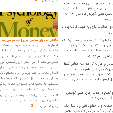
شادی‌هایش
...
اب کردند، پس از وی محمد علی شیخ
ت بود و بعد از آن به پیشنهاد آیت الله بهشتی،
آیت الله علی قدوسی روی کار آمد و تا زمان شهادتش یعنی شهریور ماه سال ۱۳۶۰ به
ی بود.
ور مملکت داری به عهده گرفته بود تا
ی آمد.
 فعالیت مدرسه حقانی بود، آیت الله
نگاهی به روان‌شناسی پول | ایما موسی‌زاده
هم توانستند برای نخستین بار
انسان‌ها با ترس، طمع، امید، حسرت و
درسه و متعاقب آن حوزه علمیه به
مقایسه زندگی می‌کنند و همین احساسات،
 تربیتی سرآمد بود.
حتی در آگاه‌ترین افراد، تصمیم‌های مالی ر
شکل می‌دهد. از این منظر، «روان‌شناسی پول
اسیس و آغاز به کار مدرسه حقانی فقط
بیش از آنکه درباره پول باشد، کتابی دربار
یت حوزه‌های علمیه و متاثر از
انسان معاصر و رابطه پرتنش او با مفهوم ثرو
حرکت عمیق و حساب شده سیاسی بود
و دارایی است... اوزل به‌جای ارائه نسخه‌ها
توجهی از نیروهای انسانی را برای
مستقیم یا توصیه‌های دستوری، تجربه زندگی
سرمایه‌گذاران، کارآفرینان، میلیاردرها و حت
 گمنام در مدت زمان خیلی کوتاهی
افراد عادی را روایت می‌کند و از دل این
قم نمونه بودند.
داستان‌ها روایت خود را برمی‌سازد و بحث ر
یک روایت معتبر درباره مدرسه حقانی» در ۶۶ صفحه و در قطع رقعی و با تیراژ یک
به پیش می‌راند
...
ق و کارآمد در تاریخ انقلاب اسلامی