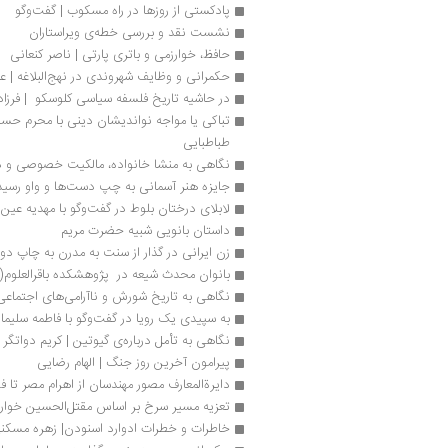
پادکستی از روزها در راه مسکوب | گفت‌وگو
نشست نقد و بررسی خطه‌ی ویراستاران
حافظ، خوارزمی و باتری پارتی | ناصر کنعانی
حکمرانی و وظایف شهروندی در نهج‌البلاغه | 
در حاشیه تاریخ فلسفه سیاسی کلوسکو  | فرزاد
طباطبایی
نگاهی به منشا خانواده، مالکیت خصوصی و 
جایزه هنر آسمانی به چپ دست‌ها و واو رسید
لابلای درختان بلوط در گفت‌وگو با مهدیه عین‌ا
داستان بانویی شبیه حضرت مریم
زن ایرانی در گذار از سنت به مدرن به چاپ دو
بانوان محدث شیعه در  پژوهشکده باقرالعلوم(
نگاهی به تاریخ شورش و ناآرامی‌های اجتماعی
به سپیدی یک رویا در گفت‌وگو با فاطمه سلیمان
نگاهی به تأمل درباره‌ی گیوتین | کریم دواتگر
پیرامون آخرین روز جنگ | الهام رضایی 
دایرة‌المعارف مصور مهندسان از اهرام مصر تا ف
تعزیه مسیر سرخ بر اساس مقتل‌الحسین خوار
خاطرات و خطرات ادوارد اسنودن| زهره مسکن