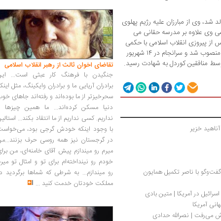
سال ۱۳۰۶ در نهاوند متولد شد، وی از مبارزان علیه رژیم پهلوی
شی وی علاوه بر مدرسه حقانی می
از پیروزی انقلاب اسلامی با حکمی
از سوی امام راحل به سمت دادستان کل انقلاب منصوب شد و سرانجام در ۱۴ شهریور
تقاضای اخوان ثالث از رهبر انقلاب اسلامی
جنگیدن با فرهنگ کار عبثی است... این
برادران آریایی ما و برادران وایکینگ، مثل اینک
سحرخیزتر از ما بوده‌اند و رفته‌اند جاهای خو
دنیا مسکن کرده‌اند... ما همین چیزها را
نداریم. کسی نداریم از ما انتقاد بکند... استالی
آناهید خزیر
با وجود اینکه خودش گرجی بود، می‌خواست
در گرجستان نیز همه روسی حرف بزنند...من
میرم رو میندازم پیش آقای خامنه‌ای، من برا
خودم رو نینداخته‌ام برای تو و امثال تو میر
فت‌وگو با ناصر تکمیل همایون
رو میندازم... به شرطی که شماها برگردید د
مملکت خودتان خدمت کنید
...
سرائیل در آمریکا | متین بادی
انی آمریکا
 می‌رفت | نصرالله حدادی