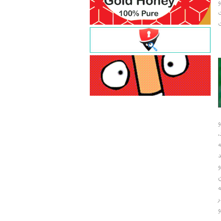
و
ت
ت
و
و
ر