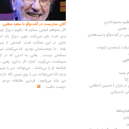
عظیم محمودآبادی
آقای سناریست در گفت‌وگو با سعید مطلبی
 نعمتی
اگر بخواهم فیلمی بسازم که بگویم دروغ چی
تباکی یا مواجه نواندیشان دینی با محرم حسینی در گفت‌وگو با سیدهادی 
بدی است باور نمی‌کنند، چون دروغ یک امر
جاری در این مملکت است. قبحش از بین
دولت | محسن آزموده
رفته... ما بچه‌مسلمان بودیم. اما می‌گفتند ای
مسلمان نیست... وقتی به آدمی که در کار
للهی
سینماست می‌گویند اجازه کار نداری، یعنی ب
شکنجه او را می‌کشند... می‌توانند من را زمی
م رسید
بزنند اما نمی‌توانند من را روی زمین نگه دارند
ع)
من بلند می‌شوم... فردین عاشقانه مردم را
 در ایران | حسین انتظامی
دوست داشت
...
ی ازندریانی
ضاپیماها
زمی
ی