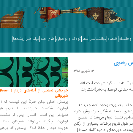
و فلسفه
اقتصاد
روانشناسی
شعر
کودک و نوجوان
طرح جلد
فیلم
طنز
ریشه‌ها
دس رضوی
13 شهریور 1398
 آستانه سالگرد شهادت آیت الله
ه حقانی توسط به‌نشر(انتشارات
خوانشی تحلیلی از آینه‌های دردار | اسحاق
شیروانی
پرسش اصلی رمان صرفاً این نیست که آیا
حقانی ضرورت وجود نظم و برنامه
آرمان‌ها شکست خورده‌اند یا نه.پرسش
وزه‌های علمیه به شکل خودجوش اداره
عمیق‌تر این است: انسان پس از شکست
مراجع تقلید انجام می‌شد که همین
آرمان‌ها چگونه می‌تواند همچنان معنا و
طول تاریخ برخلاف بسیاری از ارگان
هویت خود را حفظ کند؟... پاسخی که ابراهی
بودند، حوزه‌های علمیه کاملا مستقل