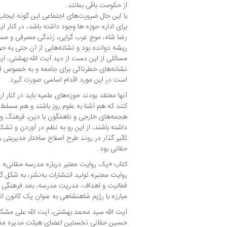
از حکومت باقی بمانند.
با این حال ضرورت‌های اجتماعی این گونه ایجاب
برای اداره حوزه ها وجود داشته باشد، در کنار ا
رضا شاه، موج غرب گرایی، زندگی مصرفی و مس
ریشه دوانده بود و نشانه‌هایی از آن حتی به حو
مسائلی از این دست از دید آیت الله بهشتی، آی
نشانه‌های خطرناکی برای جامعه و به خصوص قش
است در این مورد اقدام اساسی صورت گیرد.
آنها معتقد بودند حوزه‌های علمیه باید در کنار ار
کنند که هم آشنا به علوم روز باشند و هم مسلط به
هجمه‌های خارجی و ناهمگون با دین، فرهنگ و
داشته باشند، از این رو به نظم در آوردن و تشک
تاثیر گذار در روند طرح اصلاح ساختار مدیریت
حقانی بود.
کتاب «یک روایت معتبر درباره مدرسه حقانی» 
روایت معتبر» تولید انتشارات به‌نشر، به شکل 
فعالیت و اهداف، مدریت مدرسه، بعد فرهنگی 
مبارزه با رژیم شاهنشاهی به عنوان یک کانون انق
آیت الله سید محمد بهشتی، آیت الله علی مشکین
حسین حقانی نخستین اعضای هیئت مدیره مدرسه