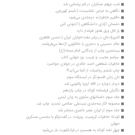
شب چهلم جمکران در قم رونمایی شد
نگاهی به غرض نقشیست | شبنم کهن‌چی
«اقلیم خاطرات» دوجلدی می‌شود 
دشمنان آزادی دانشگاهی | آنتونی كنی
راز فال ورق هنوز طرفدار دارد
آشپز‌زاده‌‌ای در برابر مفت‌خواران ايران | حسن طاهری
خالد حسینی و دختری با خالکوبی اژدها می‌فروشند
بیستمین چاپ از زندگانی امام سجاد(ع)
 مراسم عجیب و غریب روز جهانی کتاب 
خاطرات شفاهی احمد خالدی در جولان جوانمرد
چاپ ششم ریاضیات از کجا می‌آید؟!
نان زنان افسونگر در ایستگاه سوم
دیدار دوباره در کافه اروپا پالتویی شد
نگارش فیلمنامه کوتاه در چاپ یازدهم
جلد سوم داستانهای مثنوی به زبان ارمنی 
مجموعه آثار سه‌جلدی سیدعلی صالحی تجدید چاپ شد
جلد سوم از ایران عصر ناصری منتشر شد
کودتا؛ خاطرات کرومیت روزولت در گفت‌وگو با محسن عسکری 
جهقی
چهل نامه کوتاه به همسرم در فرانکفورت باز می‌شود