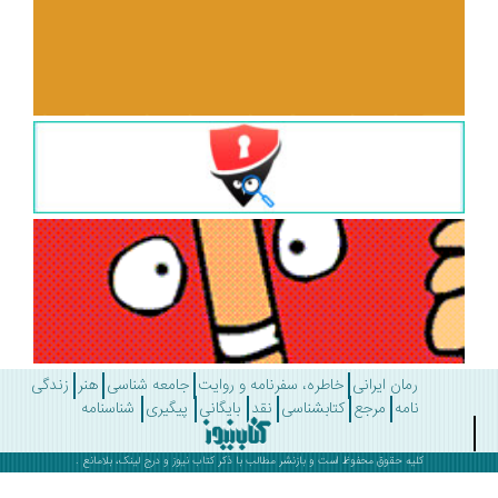
رمان ایرانی
خاطره، سفرنامه و روایت
جامعه شناسی
هنر
زندگی
نامه
مرجع
کتابشناسی
نقد
بایگانی
پیگیری
شناسنامه
کلیه حقوق محفوظ است و بازنشر مطالب با ذکر
کتاب نیوز
و درج لینک، بلامانع .