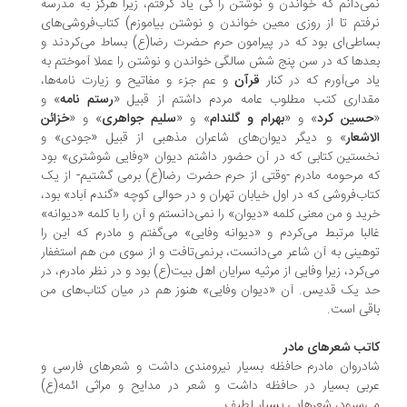
ی‌دانم که خواندن و نوشتن را کی یاد گرفتم، زیرا هرگز به مدرسه
فتم تا از روزی معین خواندن و نوشتن بیاموزم) کتاب‌فروشی‌های
اطی‌ای بود که در پیرامون حرم حضرت رضا(ع) بساط می‌کردند و
دها که در سن پنج شش سالگی خواندن و نوشتن را عملا آموختم به
د می‌آورم که در کنار
قرآن
و عم جزء و مفاتیح و زیارت نامه‌ها،
داری کتب مطلوب عامه مردم داشتم از قبیل «
رستم نامه
» و
سین کرد
» و «
بهرام و گلندام
» و «
سلیم جواهری
» و «
خزائن
اشعار
» و دیگر دیوان‌های شاعران مذهبی از قبیل «جودی» و
ستین کتابی که در آن حضور داشتم دیوان «وفایی شوشتری» بود
 مرحومه مادرم -وقتی از حرم حضرت رضا(ع) برمی گشتیم- از یک
اب‌فروشی که در اول خیابان تهران و در حوالی کوچه «گندم آباد» بود،
ید و من معنی کلمه «دیوان» را نمی‌دانستم و آن را با کلمه «دیوانه»
لبا مرتبط می‌کردم و «دیوانه وفایی» می‌گفتم و مادرم که این را
هینی به آن شاعر می‌دانست، برنمی‌تافت و از سوی من هم استغفار
‌کرد، زیرا وفایی از مرثیه سرایان اهل بیت(ع) بود و در نظر مادرم، در
 یک قدیس. آن «دیوان وفایی» هنوز هم در میان کتاب‌های من
قی است.
تب شعرهای مادر
دروان مادرم حافظه بسیار نیرومندی داشت و شعرهای فارسی و
بی بسیار در حافظه داشت و شعر در مدایح و مراثی ائمه(ع)
‌سرود، شعرهایی بسیار لطیف.