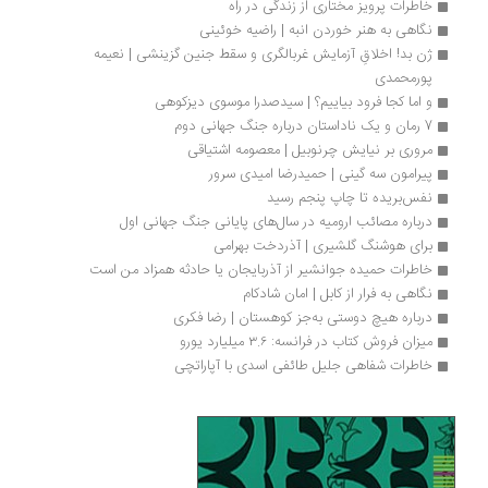
خاطرات پرویز مختاری از زندگی در راه
نگاهی به هنر خوردن انبه | راضیه خوئینی
ژن بد! اخلاقِ آزمایش غربالگری و سقط جنین گزینشی | نعیمه 
پورمحمدی
و اما کجا فرود بیاییم؟ | سیدصدرا موسوی دیزکوهی 
7 رمان و یک ناداستان درباره جنگ جهانی دوم 
مروری بر نیایش چرنوبیل | معصومه اشتیاقی
پیرامون سه گینی | حمیدرضا امیدی سرور
نفس‌بریده تا چاپ پنجم رسید
درباره مصائب ارومیه در سال‌های پایانی جنگ جهانی اول
برای هوشنگ گلشیری | آذردخت بهرامی
خاطرات حمیده جوانشیر از آذربایجان یا حادثه همزاد من است
نگاهی به فرار از کابل | امان شادکام
درباره هیچ دوستی به‌جز کوهستان | رضا فکری
میزان فروش کتاب در فرانسه: ۳.۶ میلیارد یورو
خاطرات شفاهی جلیل طائفی اسدی با آپاراتچی