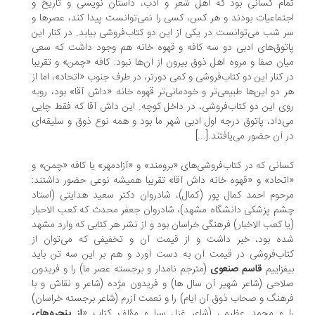
ام کسانی بود که اهل شعر و ادب، داستان نویسی و تاریخ و
تماعیات بودند و هر کس، کسی را نمی‌توانست پیدا کند، عصرها و
 شب می‌توانست در یکی از این دو کتاب‌فروشی بیابد. در کنار این
توق‌های ادبی دو سه کافه و قهوه خانه هم وجود داشت که سعی
ان صفا و مروه اهل ذوق بیرون از آن‌ها نبود: کافه «چمن» و تقریبا
 کنار این دو کتاب‌فروشی و کمی دورتر، در طرف جنوب «اتحاد»، اما از
 دو این‌ها طبیعی‌تر و خودمانی‌تر قهوه خانه «داش آقا» بود، روبه
ی این دو کتاب‌فروشی، در داخل کوچه. این داش آقا که فقط چایی
‌داد، پاتوق درجه اول ادبی شهر ما بود و همه نوع ذوق و سلیقه‌ای
 آن حضور می‌یافتند.[...]
انی که در کتاب‌فروشی‌های «برومند» و «آزادمهر» یا کافه «چمن» و
تحاد» و «قهوه خانه داش آقا» تقریبا همیشه نوعی حضور داشتند:
حوم احمد کمال پور (کمال)، شادروان دکتر سعید هدایتی (استاد
م پزشکی دانشگاه مشهد)، شادروان جعفر محدث که کعب الاحبار
ا کعب الاخبار) فرهنگی خراسان بود و از نشر هر کتابی که وارد مشهد
ده بود، خبر داشت و از قیمت آن و تخفیفی که می‌توان از
اب‌فروشی در قیمت آن به دست آورد و هم بر این سه تن باید
فزاییم
قاسم صنعوی
(مترجم نامدار و برجسته عصر ما) را و فریدون
احی (شاعر شهیر آن سال ها) و فریدون مژده (شاعر و نقاش و با
هنگ و صحاب ذوق آن ایام) را و نعمت آزرم (شاعر برجسته خراسان)
 و محمد عظیمی (شاعر غزل سرا و مؤلف کتاب «
از پنجره‌های