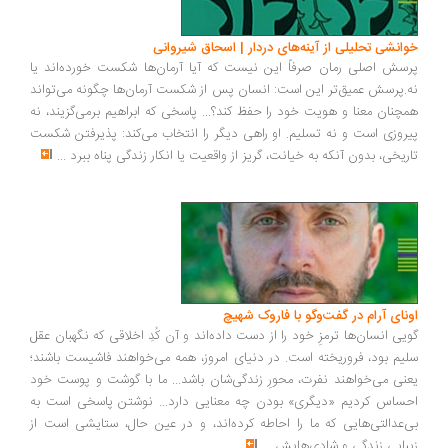
انشی تحلیلی از آینه‌های دردار | اسحاق شیروانی
سش اصلی رمان صرفاً این نیست که آیا آرمان‌ها شکست خورده‌اند یا
.پرسش عمیق‌تر این است: انسان پس از شکست آرمان‌ها چگونه می‌تواند
چنان معنا و هویت خود را حفظ کند؟... پاسخی که ابراهیم برمی‌گزیند، نه
روزی است و نه تسلیم. او راهی دیگر را انتخاب می‌کند: پذیرفتن شکست
ریخی، بدون آنکه به خیانت، گریز از واقعیت یا انکار زندگی پناه ببرد
...
ونای آرام در گفت‌وگو با فاروک شهیچ
یی انسان‌ها ترمزِ خود را از دست داده‌اند و آن کُدِ اخلاقی که نگهبان عقل
یم بود، فروریخته است. در دنیای امروز، همه می‌خواهند فاشیست باشند؛
نی می‌خواهند نفرت، محورِ زندگی‌شان باشد... ما با گوشت و پوست خود
ساس کردیم «دیگری» بودن چه معنایی دارد... نوشتن پاسخی است به
‌عدالتی‌هایی که ما را احاطه کرده‌اند، و در عین حال، ستایشی است از
بایی زندگی و شادی‌هایش
...