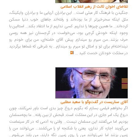
اضای اخوان ثالث از رهبر انقلاب اسلامی
گیدن با فرهنگ کار عبثی است... این برادران آریایی ما و برادران وایکینگ،
ل اینکه سحرخیزتر از ما بوده‌اند و رفته‌اند جاهای خوب دنیا مسکن
ده‌اند... ما همین چیزها را نداریم. کسی نداریم از ما انتقاد بکند... استالین با
ود اینکه خودش گرجی بود، می‌خواست در گرجستان نیز همه روسی
ف بزنند...من میرم رو میندازم پیش آقای خامنه‌ای، من برای خودم رو
نداخته‌ام برای تو و امثال تو میرم رو میندازم... به شرطی که شماها برگردید
 مملکت خودتان خدمت کنید
...
ای سناریست در گفت‌وگو با سعید مطلبی
ر بخواهم فیلمی بسازم که بگویم دروغ چیز بدی است باور نمی‌کنند، چون
وغ یک امر جاری در این مملکت است. قبحش از بین رفته... ما بچه‌مسلمان
دیم. اما می‌گفتند این مسلمان نیست... وقتی به آدمی که در کار سینماست
‌گویند اجازه کار نداری، یعنی با شکنجه او را می‌کشند... می‌توانند من را
ین بزنند اما نمی‌توانند من را روی زمین نگه دارند، من بلند می‌شوم...