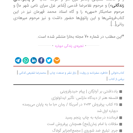
دگانی
») و مرحوم غلامرضا قدسی (شاعر غزل سرای نامی شهر ما) و
حوم صاحبکار «سهی» را و گاه استاد محمد قهرمان نیز در این
اب‌فروشی‌ها و این پاتوق‌ها حضور داشت و نیز مرحوم میرهادی
انی[...].
ن مطلب در شماره 70 مجله بخارا منتشر شده است.
.
.
...............
..............
تجربه‌ی زندگی دوباره
|
|
|
|
اب‌خوانی
خاطره، سفرنامه‌ و روایت
بازار نشر و صنعت چاپ
محمدرضا شفیعی کدکنی
|
شی از کتاب
یادداشتی بر آوارگان | پیام حیدرقزوینی
فلسفه هنر از دیدگاه مارکس: تأثیر ایدئولوژی
۲۵ کتاب پرفروش ۲۰۲۳ در آمریکا / رمان «با ما به پایان می‌رسد» 
دوباره اول شد
فرمانده در سایه به چاپ پنجم رسید
ملاقات‌ با امام زمان(عج) ‌همچنان ‌پرفروش است
جرم: تبلیغ ضد شوروی | مجمع‌الجزایر گولاگ