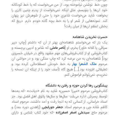
ن خط نوشتن نیاموخته بود، از من می‌خواست که با خط کودکانه
د آن‌ها را بنویسم، مثل اینکه نمی‌خواست از پدرم چنین کاری را
واهد؛ شاید می‌خواست شاعریِ خود را حتی از شوهرش نیز پنهان
د. نمونه‌هایی از شعر او را به خط بچه گانه خودم دارم. دریغ که
ش اعظم آن‌ها از میان رفت!
رتِ نخریدن شاهنامه‌
 بار که می‌خواستم شاهنامه‌ای بهتر از آن که داشتم (چاپ دبیر
اقی یا کلاله خاور) بخرم، او [
ناصر عاملی
که شاعر و ادیبی برجسته و
اب‌فروشی او از کتاب‌فروشی‌های مهم مشهد واقع در خیابان خسروی
د] شاهنامه‌ای به من عرضه کرد که چاپ سنگی بود و در حواشی آن
رحوم
ملک الشعرا بهار
به خط خودش اصطلاحاتی کرده بود و
لیقاتی افزوده بود.[...] هیچ گاه تأسف خود را از اینکه آن نسخه را
ریدم، نمی‌توانم فراموش کنم.
شگویی رها کردن حوزه و رفتن به دانشگاه
اب‌فروشی مرحوم «میرزا حسین» شاید به نام «دیانت» -که بعدها
سط پسرش اداره می‌شد- سال‌ها و سال‌ها پاتوق اهل فضل بود. جز
تاد خراسانی، از کسانی که به آنجا رفت و آمد داشتند، مرحوم استاد
ظم شانه چی و مرحوم استاد
جعفر جورابچی
(زاهدی دوره بعد) و
رحوم حاج
سیدعلی اصغر اصغرزاده
-که خود کتاب شناس و دارای