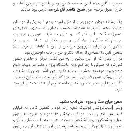
موعه قابل ملاحظه‌ای نسخه خطی بود و با من در درس کفایه و
رج اصول مرحوم حاج
شیخ هاشم قزوینی
هم درس بود- بودند.
 روز که دیوان منوچهری را از منزل آورده بودم تا به یکی از دوستان
انت بدهم، شاید به سیدعبدالحسین رضایی نیشابوری، اصغرآقای
غرزاده گفت: این قدر که تو داری به طرف منوچهری می‌روی،
‌بینم که طلبگی را رها کنی و بروی دکتر در ادبیات شوی و تز
تری‌ات را درباره منوچهری بنویسی و این از کرامات او بود. عملا
ش قابل ملاحظه‌ای از رساله دکتری من در باب منوچهری بود.
 آن زمان که او این سخن را به من گفت، هرگز از خاطرم خطور
ی‌کرد که طلبگی را رها کنم و به دانشگاه بروم و دکتر در ادبیات شوم
منوچهری موضوع بخشی از رساله دکتری من باشد. چنین اندیشه‌ای،
 آن روزگار، همان قدر دور از من بود که زُنّار بستن برای شیخِ صنعان.
ذریم. با آن صفای خاطری که او داشت، این گونه کرامت‌ها از او بعید
ود.
ی میان صفا و مروه اهل ادب مشهد
تی [کتاب‌فروشی] گوتنبرگ شعبه ارگ خود را تعطیل کرد و به خیابان
بد سبز انتقال یافت، دو کتاب‌فروشی «آزادمهر» و «برومند» پاتوق
لی روشنفکران و دانشگاهیان بودند. «برومند» با سلیقه‌ای نوتر و
رن‌تر و «آزادمهر» سنتی‌تر و عامه پسندتر. این دو کتاب‌فروشی پاتوق