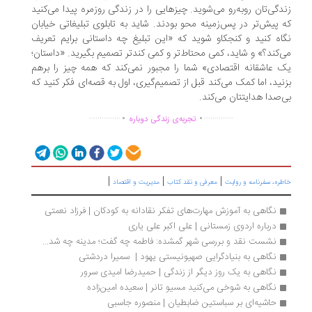
دگی‌تان روبه‌رو می‌شوید. چیزهایی را در زندگی روزمره پیدا می‌کنید
 پیش‌تر در پس‌زمینه محو بودند. شاید به تابلوی تبلیغاتی خیابان
اه کنید و کنجکاو شوید که «این تبلیغ چه داستانی برایم تعریف
‌کند؟» و شاید، کمی محتاط‌تر و کمی کندتر تصمیم بگیرید. «داستان؛
 عاشقانه اقتصادی» شما را مجبور نمی‌کند که همه چیز را برهم
نید، اما کمک می‌کند قبل از تصمیم‌گیری، اول به قصه‌ای فکر کنید که
‌صدا هدایتتان می‌کند.
.
.
...............
..............
تجربه‌ی زندگی دوباره
|
|
|
ره، سفرنامه‌ و روایت
معرفی و نقد کتاب
مدیریت و اقتصاد
نگاهی به آموزش مهارت‌های تفکر نقادانه به کودکان | فرزاد نعمتی
درباره اردوی زمستانی | علی اکبر علی یاری
نشست نقد و بررسی شهر گمشده: فاطمه چه گفت؛ مدینه چه شد...
نگاهی به بنیادگرایی صهیونیستی یهود |  سمیرا دردشتی
نگاهی به یک روز دیگر از زندگی | حمیدرضا امیدی سرور
نگاهی به شوخی می‌کنید مسیو تانر | سعیده امین‌زاده
حاشیه‌ای بر سباستین ضابطیان | منصوره جاسبی