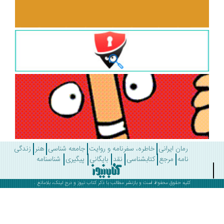
رمان ایرانی
خاطره، سفرنامه و روایت
جامعه شناسی
هنر
زندگی
نامه
مرجع
کتابشناسی
نقد
بایگانی
پیگیری
شناسنامه
کلیه حقوق محفوظ است و بازنشر مطالب با ذکر
کتاب نیوز
و درج لینک، بلامانع .