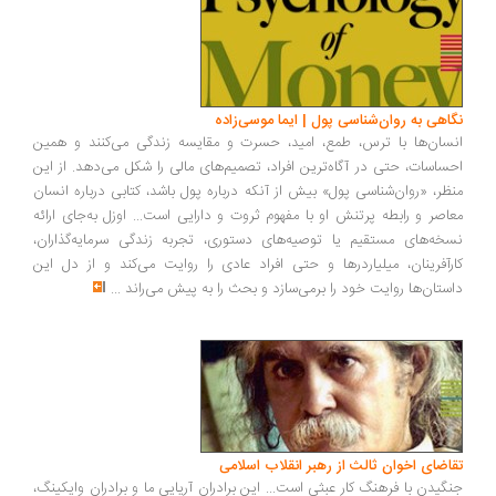
اهی به روان‌شناسی پول | ایما موسی‌زاده
سان‌ها با ترس، طمع، امید، حسرت و مقایسه زندگی می‌کنند و همین
ساسات، حتی در آگاه‌ترین افراد، تصمیم‌های مالی را شکل می‌دهد. از این
ظر، «روان‌شناسی پول» بیش از آنکه درباره پول باشد، کتابی درباره انسان
اصر و رابطه پرتنش او با مفهوم ثروت و دارایی است... اوزل به‌جای ارائه
خه‌های مستقیم یا توصیه‌های دستوری، تجربه زندگی سرمایه‌گذاران،
رآفرینان، میلیاردرها و حتی افراد عادی را روایت می‌کند و از دل این
ستان‌ها روایت خود را برمی‌سازد و بحث را به پیش می‌راند
...
اضای اخوان ثالث از رهبر انقلاب اسلامی
گیدن با فرهنگ کار عبثی است... این برادران آریایی ما و برادران وایکینگ،