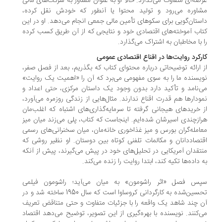
صه‌ای متفاوت می‌گذارد. حالا او به عنوان مشاور به شرکت‌های مالی
اوره می‌رود و تولید محتوا یا آنطور که خودش نقل کرده،
ستان‌گویی برای سکوهای تأمین مالی جمعی انجام می‌دهد. او در این
اب آموخته‌های اقتصادی خود و نتایجی که از آن طریق کسب کرده
 با مخاطبان به اشتراک می‌گذارد.
رکرد روایت‌ها در اقناع اقتصادی عمومی
 ارائه توضیحاتی درباره محتوای کتاب که بگذریم، بعد از فصل صفر،
یسنده ما را به سوی مفهومی می‌برد که آن را «اهمیت یک روایت»
‌نامد و تأکید دارد بدون وجود یک داستان مرکزی، حتی اعداد و
ودارها هم قدرت اقناع ندارند. مثال‌هایی از زندگی روزمره می‌آورد،
 خریدهای هیجانی گرفته تا سرمایه‌گذاری‌های اشتباه که اغلب‌مان
ازچندی اسیرشان شده‌ایم. اینجاست که کتاب، پلی می‌زند میان میز
امله‌گران بورس و میز غذاخوری خانه‌مان، میان سخنرانی‌های رسمی
تصاددانان و مکالمات تلفنی کوتاه بین دوستان. او نظیر روشی که
تقدان آمریکایی در تحلیل‌های خود در پیش می‌گیرند، پیش از آنکه
 داده‌ها تکیه کند، ابتدا روایت را زنده می‌کند.
س فصل «اثر راشومون» به میان می‌آید؛ راشومون فیلمی
تحسین‌شده به کارگردانی کروساوا است که سال 1950 ساخته شد و در
 چند شاهد یک واقعه را با جزئیات متفاوت و حتی متناقض تعریف
‌کنند. نویسنده با بهره‌گیری از این تصویر، توضیح می‌دهد اقتصاد