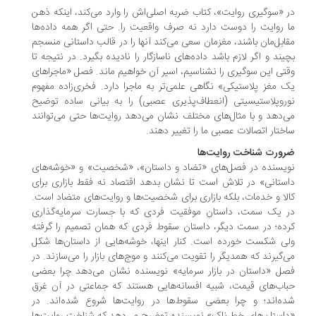
 «سوگیری روایت»، کتاب ضربه اصلی‌اش را وارد می‌کند، اینکه ذهن
 روایت را دوست دارد نه صرف واقعیت را. حتی اگر همه داده‌ها
ابل‌مان باشند، مغزمان سعی می‌کند آنها را در قالب داستانی منسجم
یند و اگر لازم باشد داده‌های ناسازگار را نادیده بگیرد. در نتیجه تا
تی این سوگیری را نشناسیم، اسیر آن خواهیم ماند. فصل «ماجراهای
 مغز پلاستیکی» نگاهی علمی‌تر به ماجرا دارد. فخری‌زاده مفهوم
روپلاستیسیتی (انعطاف‌پذیری عصبی) را به بیانی ساده توضیح
‌دهد و با مثال‌های مختلف نشان می‌دهد روایت‌ها حتی می‌توانند
ختار اتصالات عصبی ما را تغییر دهند.
ورت شناخت روایت‌ها
یسنده در فصل‌های «تضاد و داستان»، «شخصیت» و «خوشه‌های
ستانی» در تلاش است تا نشان بدهد اقتصاد نه فقط بازاری برای
لا و خدمات، بلکه بازاری برای شخصیت‌ها و روایت‌های متضاد است.
 یک سمت، داستان موفقیت فردی که با جسارت سرمایه‌گذاری
ده؛ در سمت دیگر، داستان سقوط فردی که همان تصمیم را گرفته
ی شکست خورده است. کنار اینها، خوشه‌هایی از داستان‌ها شکل
‌گیرند که همدیگر را تقویت می‌کنند و موج‌های بازار را می‌سازند. در
ل «داستان در بازار سرمایه» نویسنده نشان می‌دهد چرا بعضی
اب‌های قیمت، شبیه افسانه‌هایی هستند که جماعتی در آن غرق
ه‌اند؛ و چرا بعضی سقوط‌ها در روایت‌ها شروع شده‌اند. در