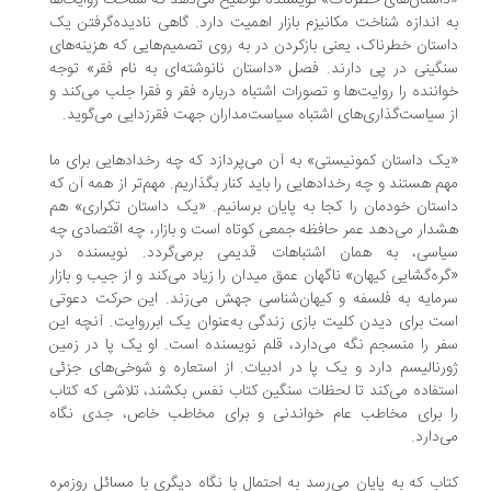
استان‌های خطرناک» نویسنده توضیح می‌دهد که شناخت روایت‌ها
 اندازه شناخت مکانیزم بازار اهمیت دارد. گاهی نادیده‌گرفتن یک
ستان خطرناک، یعنی بازکردن در به روی تصمیم‌هایی که هزینه‌های
گینی در پی دارند. فصل «داستان نانوشته‌ای به نام فقر» توجه
اننده را روایت‌ها و تصورات اشتباه درباره فقر و فقرا جلب می‌کند و
 سیاست‌گذاری‌های اشتباه سیاست‌مداران جهت فقرزدایی می‌گوید.
ک داستان کمونیستی» به آن می‌پردازد که چه رخدادهایی برای ما
م هستند و چه رخدادهایی را باید کنار بگذاریم. مهم‌تر از همه آن که
ستان خودمان را کجا به پایان برسانیم. «یک داستان تکراری» هم
دار می‌دهد عمر حافظه‌ جمعی کوتاه است و بازار، چه اقتصادی چه
اسی، به همان اشتباهات قدیمی برمی‌گردد. نویسنده در
ره‌گشایی کیهان» ناگهان عمق میدان را زیاد می‌کند و از جیب و بازار
مایه به فلسفه و کیهان‌شناسی جهش می‌زند. این حرکت دعوتی
ت برای دیدن کلیت بازی زندگی به‌عنوان یک ابرروایت. آنچه این
ر را منسجم نگه می‌دارد، قلم نویسنده است. او یک پا در زمین
رنالیسم دارد و یک پا در ادبیات. از استعاره و شوخی‌های جزئی
تفاده می‌کند تا لحظات سنگین کتاب نفس بکشند، تلاشی که کتاب
 برای مخاطب عام خواندنی و برای مخاطب خاص، جدی نگاه
‌دارد.
اب که به پایان می‌رسد به احتمال با نگاه دیگری با مسائل روزمره