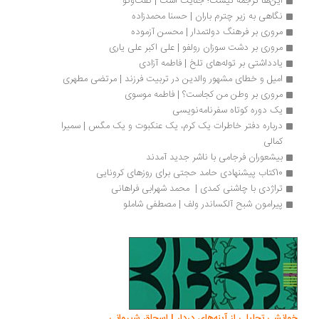
این‌ها ترجمه نیست؛ جنایت است | گفت‌وگو
نگاهی به زیر چترم باران | حسنا محمدزاده
مروری بر فرهنگ دولتمدار | محسن آزموده
مروری بر دشت سوزان رولفو | علی اکبر علی یاری
یادداشتی بر توله‌های تلخ | فاطمه آزادی
امیل و خطای مشهور والدین در تربیت فرزند | مرتضی مطهری
مروری بر وطن من کجاست؟ | فاطمه موسوی
یک دوره کوتاه سفرنامه‌نویسی
درباره دفتر خاطرات یک کرم، یک عنکبوت و یک مگس | سمیرا 
کمالی
بیشعوران فرجامی با ناشر جدید آمدند
10کتاب پیشنهادی حامد حجتی برای روزهای کرونایی
تراژدی با چاشنی کمدی |  محمد شهرابی فراهانی
پیرامون شبح آلکساندر ولف | مصطفی شاملو
انشی تحلیلی از آینه‌های دردار | اسحاق شیروانی