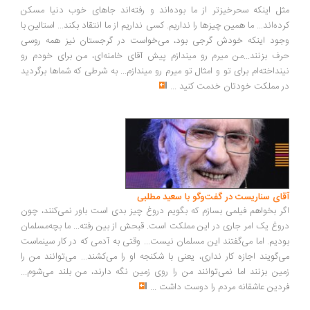
ل اینکه سحرخیزتر از ما بوده‌اند و رفته‌اند جاهای خوب دنیا مسکن
ده‌اند... ما همین چیزها را نداریم. کسی نداریم از ما انتقاد بکند... استالین با
ود اینکه خودش گرجی بود، می‌خواست در گرجستان نیز همه روسی
ف بزنند...من میرم رو میندازم پیش آقای خامنه‌ای، من برای خودم رو
نداخته‌ام برای تو و امثال تو میرم رو میندازم... به شرطی که شماها برگردید
 مملکت خودتان خدمت کنید
...
ای سناریست در گفت‌وگو با سعید مطلبی
ر بخواهم فیلمی بسازم که بگویم دروغ چیز بدی است باور نمی‌کنند، چون
وغ یک امر جاری در این مملکت است. قبحش از بین رفته... ما بچه‌مسلمان
دیم. اما می‌گفتند این مسلمان نیست... وقتی به آدمی که در کار سینماست
‌گویند اجازه کار نداری، یعنی با شکنجه او را می‌کشند... می‌توانند من را
ین بزنند اما نمی‌توانند من را روی زمین نگه دارند، من بلند می‌شوم...
دین عاشقانه مردم را دوست داشت
...