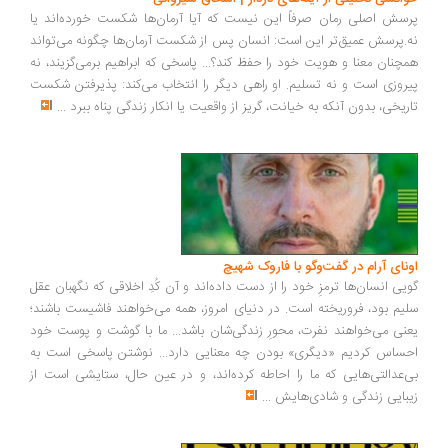
سش اصلی رمان صرفاً این نیست که آیا آرمان‌ها شکست خورده‌اند یا
.پرسش عمیق‌تر این است: انسان پس از شکست آرمان‌ها چگونه می‌تواند
چنان معنا و هویت خود را حفظ کند؟... پاسخی که ابراهیم برمی‌گزیند، نه
روزی است و نه تسلیم. او راهی دیگر را انتخاب می‌کند: پذیرفتن شکست
ریخی، بدون آنکه به خیانت، گریز از واقعیت یا انکار زندگی پناه ببرد
...
ونای آرام در گفت‌وگو با فاروک شهیچ
یی انسان‌ها ترمزِ خود را از دست داده‌اند و آن کُدِ اخلاقی که نگهبان عقل
یم بود، فروریخته است. در دنیای امروز، همه می‌خواهند فاشیست باشند؛
نی می‌خواهند نفرت، محورِ زندگی‌شان باشد... ما با گوشت و پوست خود
ساس کردیم «دیگری» بودن چه معنایی دارد... نوشتن پاسخی است به
‌عدالتی‌هایی که ما را احاطه کرده‌اند، و در عین حال، ستایشی است از
بایی زندگی و شادی‌هایش
...