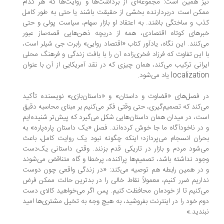
ز همین است: مجموعه‌ای از برداشت‌ها و روایت‌ها که هر کدام
کن است دربردارنده بخشی از حقیقت باشند یا حتی به طور کامل
ب و ساختگی باشند. به اعتقاد او بازار سهام، سیاست پولی و حتی
رهای کوتاه اقتصادی، همه از دریچه ذهن‌هایی قصه‌ساز عبور
‌کنند. این نگاه، یادآور کتاب «اقتصاد روایی» رابرت جی شیلر است،
 این تفاوت که فرزاد فخری‌زاده آن را با بافت زندگی و فرهنگ محلی
رانی ترکیب می‌کند، همان چیزی که در نقد آمریکایی از آن با عنوان
localizat یاد می‌شود.
 فصل‌های «قضاوت و داستان» و «داستان‌بازی» نویسنده تأکید
‌کند که تصمیم‌گیری‌، حتی وقتی فکر می‌کنیم بر مبنای محاسبه دقیق
ت، در میدان همان داستان‌هایی شکل می‌گیرد که پیش‌تر شنیده‌ایم
در ناخودآگاه ما جا خوش کرده‌اند. فصل «یک داستان پاره‌پاره» به
ران انسجام می‌پردازد؛ اینکه چگونه نبود یک روایت کامل، باعث
‌شود مردم و بازار در تاریکی قدم بزنند. وقتی داستانی یک‌دست
ود نداشته باشد، تصمیم‌ها پراکنده، پرخطا و گاه متناقض می‌شوند
در همین رابطه هم توصیه می‌کند: «در زندگی واقعی چون دوست
اریم ضرر کنیم، معمولاً نقاط خالی را در بدترین حالت ممکن فرض
‌کنیم تا از خودمان محافظت کنیم. پس اگر می‌خواهید کالای دست
م خود را در اینترنت بفروشید، به هیچ وجه به تخیل مشتری‌ها امید
ندید.»