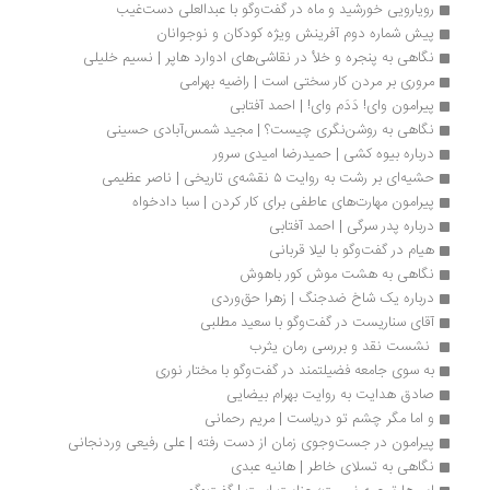
رویارویی خورشید و ماه در گفت‌وگو با عبدالعلی دست‌غیب
پیش شماره دوم آفرینش ویژه کودکان و نوجوانان
نگاهی به پنجره و خلأ در نقاشی‌های ادوارد هاپر | نسیم خلیلی
مروری بر مردن کار سختی است | راضیه بهرامی
پیرامون وای! دَدَم وای! | احمد آفتابی
نگاهی به روشن‌نگری چیست؟ | مجید شمس‌آبادی حسینی
درباره بیوه کشی | حمیدرضا امیدی سرور
حشیه‌ای بر رشت به روایت ۵ نقشه‌ی تاریخی | ناصر عظیمی
پیرامون مهارت‌های عاطفی برای کار کردن | سبا دادخواه
درباره پدر سرگی | احمد آفتابی
هیام در گفت‌وگو با لیلا قربانی
نگاهی به هشت موش کور باهوش
درباره یک شاخ ضدجنگ | زهرا حق‌وردی
آقای سناریست در گفت‌وگو با سعید مطلبی
 نشست نقد و بررسی رمان یثرب
به سوی جامعه فضیلتمند در گفت‌وگو با مختار نوری
صادق هدایت به روایت بهرام بیضایی
و اما مگر چشم تو دریاست | مریم رحمانی
پیرامون در جست‌وجوی زمان از دست رفته | علی رفیعی وردنجانی
نگاهی به تسلای خاطر | هانیه عبدی