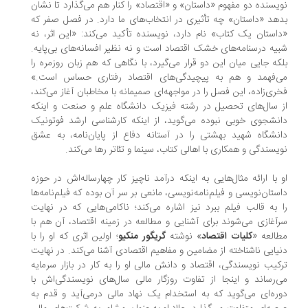
یسنده دو مفهوم «داستان» و «اقتصاد» را کنار هم می‌گذارد تا نشان
هد «داستان» چه تأثیری در انتخاب‌های ما دارد. در فصل صفر که
استان یک کتاب» نام دارد، نویسنده تأکید می‌کند: «این اثر، نه
یه درسنامه‌های خشک اقتصاد است و نه نظیر افسانه‌های بی‌پایه.
که جایی میان این دو قرار می‌گیرد، با نگاهی که هم زبان روزمره را
‌فهمد و هم به پیچیدگی‌های اقتصاد رفتاری حساس است.»
ری‌زاده، این فصل را در مواجهه‌ای صمیمانه‌‌ با مخاطبان آغاز می‌کند،
 سال‌های تحصیل در رشته فیزیک دانشگاه علم و صنعت و اینکه
نشجوی خوبی نبوده می‌گوید، از اینکه کارشناسی ارشد فوتونیک
نشگاه شهید بهشتی را در آستانه دفاع از پایان‌نامه، به عشق
یسندگی و همکاری با اهالی کتاب، سینما و تئاتر رها می‌کند.
 با ارائه مثال‌هایی به اینکه درآمد ناچیز کار چهارساله‌اش در حوزه
ستان‌‌نویسی و فیلم‌نامه‌نویسی، مانعی بر سر آن بوده که فیلم‌نامه‌ها
 به قالب فیلم ببرد نیز اشاره می‌کند؛ ناکامی‌هایی که در نهایت
آغازی می‌شوند برای آشنایی و مطالعه در زمینه اقتصاد، آن هم با
العه «
کلیات اقتصاد
» نوشته
گریگور منکیو
؛ اولین اثری که او را با
یایی ناشناخته از مضامین و مفاهیم اقتصادی آشنا می‌کند. در نهایت
کیب نویسندگی، اقتصاد و دانش مالی او را به کار در بازار سرمایه
‌رساند و اینجا از تفاوت روزگار مالی سال‌های نویسندگی‌اش با
ره‌ای می‌گوید که به استخدام یک نهاد مالی درمی‌آید و قدم به