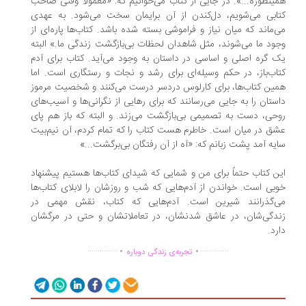
ینطوره...». در جایی از کتاب می‌خوانیم که: «معمولاً وقتی صاحب
ابی می‌شویم، دل‌کندن از آن برایمان سخت می‌شود‌. به عهدی
‌ماند که میان نیاز و فراموشی بسته شده باشد. کتاب‌ها پاره‌ای از
ود ما می‌شوند، مثل شاهدان لحظات بی‌بازگشت زندگی ما.» البته
 گره اصلی و اساسی در داستان به وجود می‌آید. کتاب برای آدم
اب‌باز، در حکم وسیله‌ای برای رشد و نجات و رستگاری است. اما
ین کتاب‌ها، برای کارلوس دردسر درست می‌کنند و شخصیت مرموز
ستان را به جایی می‌رسانند که برای رهایی از نگرانی‌ها و آسیب‌های
حی، دست به تصمیمی بی‌بازگشت می‌زند. و البته که باز هم پای
ق در میان است. خاطرم هست کتاب را که تمام کردم، آن نیم‌بیت
یه آمد پشت زبانم که: «آه از آن رفتگان بی‌برگشت...»
ن کتاب حتماً برای من و شمایی که شیدای کتاب‌ها هستیم پیشنهاد
بی است. خواندن از آدم‌هایی که شب و روزشان را لابلای کتاب‌ها
‌گذرانند شیرین است. آدم‌هایی که کتاب، نقش مهمی در
دگی‌شان، در عاشق شدنشان، در تعاملاتشان و حتی در مرگشان
رد.
.
.
...............
..............
تجربه‌ی زندگی دوباره