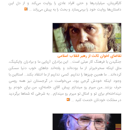
رآفرینان، میلیاردرها و حتی افراد عادی را روایت می‌کند و از دل این
ستان‌ها روایت خود را برمی‌سازد و بحث را به پیش می‌راند
...
اضای اخوان ثالث از رهبر انقلاب اسلامی
گیدن با فرهنگ کار عبثی است... این برادران آریایی ما و برادران وایکینگ،
ل اینکه سحرخیزتر از ما بوده‌اند و رفته‌اند جاهای خوب دنیا مسکن
ده‌اند... ما همین چیزها را نداریم. کسی نداریم از ما انتقاد بکند... استالین با
ود اینکه خودش گرجی بود، می‌خواست در گرجستان نیز همه روسی
ف بزنند...من میرم رو میندازم پیش آقای خامنه‌ای، من برای خودم رو
نداخته‌ام برای تو و امثال تو میرم رو میندازم... به شرطی که شماها برگردید
 مملکت خودتان خدمت کنید
...