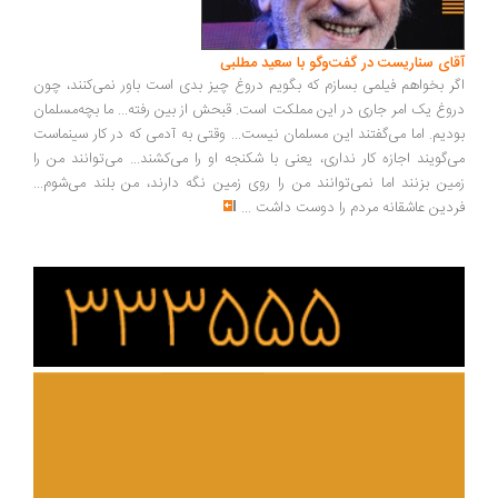
ای سناریست در گفت‌وگو با سعید مطلبی
ر بخواهم فیلمی بسازم که بگویم دروغ چیز بدی است باور نمی‌کنند، چون
وغ یک امر جاری در این مملکت است. قبحش از بین رفته... ما بچه‌مسلمان
دیم. اما می‌گفتند این مسلمان نیست... وقتی به آدمی که در کار سینماست
‌گویند اجازه کار نداری، یعنی با شکنجه او را می‌کشند... می‌توانند من را
ین بزنند اما نمی‌توانند من را روی زمین نگه دارند، من بلند می‌شوم...
دین عاشقانه مردم را دوست داشت
...