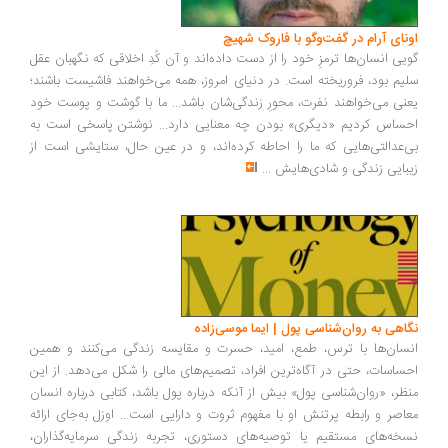
ونای آرام در گفت‌وگو با فاروک شهیچ
یی انسان‌ها ترمزِ خود را از دست داده‌اند و آن کُدِ اخلاقی که نگهبان عقل
یم بود، فروریخته است. در دنیای امروز، همه می‌خواهند فاشیست باشند؛
نی می‌خواهند نفرت، محورِ زندگی‌شان باشد... ما با گوشت و پوست خود
ساس کردیم «دیگری» بودن چه معنایی دارد... نوشتن پاسخی است به
‌عدالتی‌هایی که ما را احاطه کرده‌اند، و در عین حال، ستایشی است از
بایی زندگی و شادی‌هایش
...
اهی به روان‌شناسی پول | ایما موسی‌زاده
سان‌ها با ترس، طمع، امید، حسرت و مقایسه زندگی می‌کنند و همین
ساسات، حتی در آگاه‌ترین افراد، تصمیم‌های مالی را شکل می‌دهد. از این
ظر، «روان‌شناسی پول» بیش از آنکه درباره پول باشد، کتابی درباره انسان
اصر و رابطه پرتنش او با مفهوم ثروت و دارایی است... اوزل به‌جای ارائه
خه‌های مستقیم یا توصیه‌های دستوری، تجربه زندگی سرمایه‌گذاران،