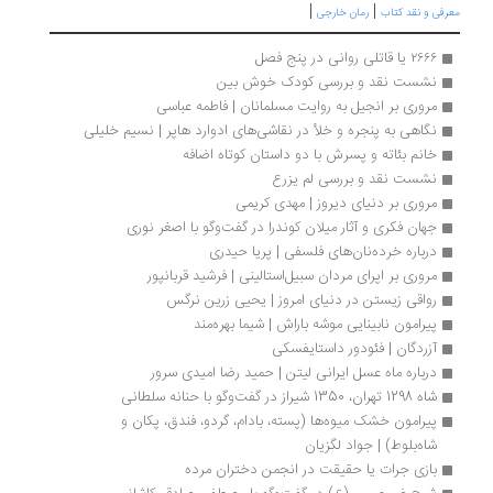
|
|
رفی و نقد کتاب
رمان خارجی
۲۶۶۶ یا قاتلی روانی در پنج فصل
نشست نقد و بررسی کودک خوش بین
مروری بر انجیل به روایت مسلمانان | فاطمه عباسی
نگاهی به پنجره و خلأ در نقاشی‌های ادوارد هاپر | نسیم خلیلی
خانم بئاته و پسرش با دو داستان کوتاه اضافه
نشست نقد و بررسی لم یزرع
مروری بر دنیای دیروز | مهدی کریمی
جهان فکری و آثار میلان کوندرا در گفت‌وگو با اصغر نوری 
درباره خرده‌نان‌های فلسفی | پریا حیدری
مروری بر اپرای مردان سبیل‌استالینی | فرشید قربانپور
رواقی زیستن در دنیای امروز | یحیی زرین نرگس
پیرامون نابینایی موشه باراش | شیما بهره‌مند
آزردگان | فئودور داستایفسکی
درباره ماه عسل ایرانی لیتن | حمید رضا امیدی سرور
شاه 1298 تهران، 1350 شیراز در گفت‌وگو با حنانه سلطانی
پیرامون خشک میوه‌ها (پسته، بادام، گردو، فندق، پکان و 
شاه‌بلوط) | جواد لگزیان
بازی جرات یا حقیقت در انجمن دختران مرده