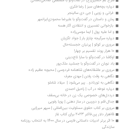
شرح غم حسین(ع) در گفت‌وگو با مصطفی صادقی‌کاشانی
درباره بچه‌های سبز | رضا فکری
 فرانی و زویی | جی دی سالینجر
رمان و داستان در گفت‌وگو با علیرضا محمودی‌ایرانمهر
 بازخوانی تفسیری و انتقادی آثار هسه 
و اما علیه پول | ایما موسی‌زاده
درباره سرگیجه چارلز بار | جواد لگزیان
مروری بر کوکو | پرنیان خجسته‌حال
10 هزار پوند تقسیم بر چهار! 
اوکاشا در گفت‌وگو با سارا تاج‌دینی
باد نوبان در گفت‌وگو با جمشید ملک‌پور
مروری بر عاشقانه‌های شاهنامه فردوسی | محبوبه عظیم زاده
نگاهی به وقت رفتن | مهدی معرف
نگاهی به تورنادو... پیر می‌شود |  میلاد شاملو
درباره غوطه در آب | راحیل احمدی
درددل‌های خصوصی یک زن در خانه‌ بی‌سقف
جدال قلم و دوربین در ساز دهنی | پویا رفویی
مروری بر کتاب حقوق مسئولیت بین‌المللی | سپهر میرزایی
15هزار دلار پن فاکنر 2023 برای کتاب غاز
10 اثر برتر ادبیات داستانی فارسی در سال 1400 به انتخاب روزنامه 
سازندگی