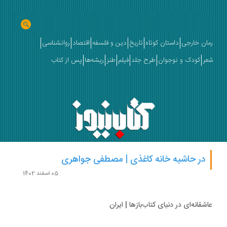
ان خارجی
داستان کوتاه
تاریخ
دین و فلسفه
اقتصاد
روانشناسی
ر
کودک و نوجوان
طرح جلد
فیلم
طنز
ریشه‌ها
پس از کتاب
در حاشیه خانه کاغذی | مصطفی جواهری
05 اسفند 1402
شقانه‌ای در دنیای کتاب‌بازها | ایران