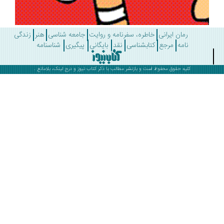
رمان ایرانی
خاطره، سفرنامه و روایت
جامعه شناسی
هنر
زندگی
نامه
مرجع
کتابشناسی
نقد
بایگانی
پیگیری
شناسنامه
کلیه حقوق محفوظ است و بازنشر مطالب با ذکر
کتاب نیوز
و درج لینک، بلامانع .