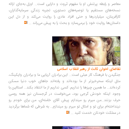
اصر و رابطه پرتنش او با مفهوم ثروت و دارایی است... اوزل به‌جای ارائه
خه‌های مستقیم یا توصیه‌های دستوری، تجربه زندگی سرمایه‌گذاران،
رآفرینان، میلیاردرها و حتی افراد عادی را روایت می‌کند و از دل این
ستان‌ها روایت خود را برمی‌سازد و بحث را به پیش می‌راند
...
اضای اخوان ثالث از رهبر انقلاب اسلامی
گیدن با فرهنگ کار عبثی است... این برادران آریایی ما و برادران وایکینگ،
ل اینکه سحرخیزتر از ما بوده‌اند و رفته‌اند جاهای خوب دنیا مسکن
ده‌اند... ما همین چیزها را نداریم. کسی نداریم از ما انتقاد بکند... استالین با
ود اینکه خودش گرجی بود، می‌خواست در گرجستان نیز همه روسی
ف بزنند...من میرم رو میندازم پیش آقای خامنه‌ای، من برای خودم رو
نداخته‌ام برای تو و امثال تو میرم رو میندازم... به شرطی که شماها برگردید
 مملکت خودتان خدمت کنید
...