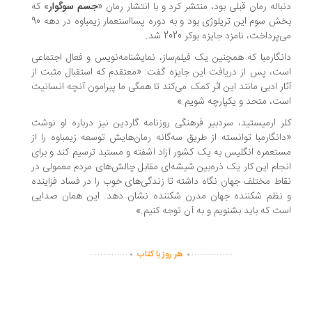
باله رمان قبلی بود، منتشر کرد و با انتشار رمان «
جسم سوگوار
» که
بخش سوم این تریلوژی بود و به دوره پسااستعمار زیمباوه در دهه 90
پرداخت، نامزد جایزه بوکر 2020 شد.
نگارمبا که همچنین یک فیلم‌ساز، نمایشنامه‌نویس و فعال اجتماعی
ت، پس از دریافت این جایزه گفت: «معتقدم که استقبال مثبت از
ار ادبی مانند این اثر کمک می‌کند تا همگی ما پیرامون آنچه انسانیت
ت، متحد و یکپارچه شویم.»
ر ارمیستید، سردبیر فرهنگی روزنامه گاردین نیز درباره او نوشت
انگارمبا توانسته از طریق سه‌گانه رمان‌هایش توسعه زیمباوه را از
تعمره انگلیس به یک کشور آزاد آشفته و مستبد ترسیم کند و برای
جام این کار یک ذره‌بین شیشه‌ای مقابل چالش‌های مردم معمولی در
اط مختلف جهان نگاه داشته تا زندگی‌های خوب را در فساد فزاینده
نظم شکننده جهان مدرن شکننده نشان دهد. این همان صدایی
ت که باید بشنویم و به آن توجه کنیم.»
.
.
..............
...............
هر روز با کتاب