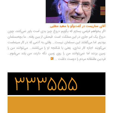
ای سناریست در گفت‌وگو با سعید مطلبی
ر بخواهم فیلمی بسازم که بگویم دروغ چیز بدی است باور نمی‌کنند، چون
وغ یک امر جاری در این مملکت است. قبحش از بین رفته... ما بچه‌مسلمان
دیم. اما می‌گفتند این مسلمان نیست... وقتی به آدمی که در کار سینماست
‌گویند اجازه کار نداری، یعنی با شکنجه او را می‌کشند... می‌توانند من را
ین بزنند اما نمی‌توانند من را روی زمین نگه دارند، من بلند می‌شوم...
دین عاشقانه مردم را دوست داشت
...