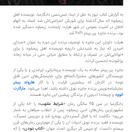
 گزارش کتاب نیوز به نقل از
ایبنا، تسی‌تسی دانگارمبا، نویسنده اهل
مبابوه که سال گذشته برای شورش اعتراضی‌اش ضد فساد به اتهام
لال در امنیت عمومی در شهر هراره، پایتخت زیمباوه دستگیر شده
، برنده جایزه پن پینتر 2021 شد.
ئت داوران این جایزه با توصیف برنده این دوره به عنوان «صدای
یدی که نیاز به شنیدنش داریم» نویسنده اهل زیمبابوه را برای
وانایی‌اش در تصرف و ارتباط با حقایق حیاتی حتی در میانه زمانه
آشوب» تحسین کردند.
یزه پن پینتر سالانه به یک نویسنده بریتانیایی، ایرلندی و یا یکی از
یسندگان کشورهای مشترک‌المنافع برای شایستگی‌های ادبی قابل
جه در آثارش که بیشترین قرابت را با آثار
هارولد پینتر
ایشنامه‌نویس برنده جایزه نوبل داشته باشد، اهدا می‌شود.
مارگارت
وود
و چیماندا آدیچی از برندگان پیشین این جایزه هستند.
گارمبا در سن 25 سالگی رمان «
شرایط ملتهب
» را -که یكی از
هورترین رمان‌های ادبی زیمبابوه پس از انقلاب سیاهان به شمار
‌رود- نگاشت که با اقبال گسترده‌ای روبه‌رو شد و دوریس لسینگ،
یسنده فقید برنده نوبل ادبیات آن را یکی از مهم‌ترین رمان‌های قرن
ستم دانست. او سپس اثر دیگری تحت عنوان «
کتاب نبودن
» را که