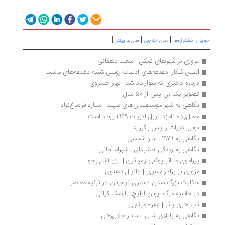
|
|
|
یز و جشنواره‌ها
رمان خارجی
هارولد پینتر
مروری بر شهرهای نمکی | سعید دهقانی
آبتین گلکار: دغدغه‌های ادبیات روسی شبیه دغدغه‌های ماست
درباره دختری که سوار باد شد | بهار خسروی
تصویر یک زن پس از 50 سال
نگاهی به شهر موسیقیدان‌های سپید | ستاره قره‌باغ‌نژاد
جمال‌زاده نامزد نوبل ادبیات 1969 بوده است
نوبل ادبیات را پس بگیرید!
نگاهی به 1979 | سارا شمسی
نگاهی به زندگی حشره‌ای | شهرام خانی
پیرامون ما اثر یوگنی زامیاتین | آرزو آشتی‌جو 
مروری بر برادر معنوی | دانیال دهنوی
حکایت بزرگ شدن دختری نوجوان در ترکیه معاصر
در حاشیه مرگ ایوان ایلیچ | ارشک کیانی
تب هری پاتر | زهره مرتجی 
نگاهی به باتلاق شنی | ساناز جلال‌زهی