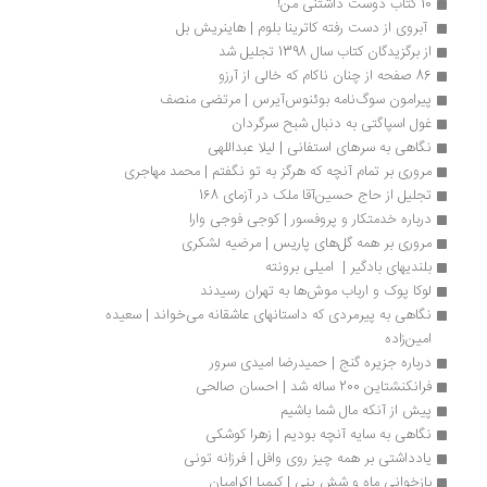
10 کتاب دوست داشتنی من!
 آبروی از دست رفته کاترینا بلوم | هاینریش بل
از برگزیدگان کتاب سال 1398 تجلیل شد
86 صفحه از چنان ناکام که خالی از آرزو
پیرامون سوگ‌نامه‌ بوئنوس‌آیرس | مرتضی منصف
غول اسپاگتی به دنبال شبح سرگردان
نگاهی به سرهای استفانی | لیلا عبداللهی
مروری بر تمام آنچه که هرگز به تو نگفتم | محمد مهاجری
تجلیل از حاج حسین‌آقا ملک در آزمای 168 
درباره خدمتکار و پروفسور | کوجی فوجی وارا
مروری بر همه گل‌های پاریس | مرضیه لشکری
بلندیهای بادگیر |  امیلی برونته
لوکا پوک و ارباب موش‌ها به تهران رسیدند
نگاهی به پیرمردی که داستانهای عاشقانه می‌خواند | سعیده 
امین‌زاده
درباره جزیره گنج | حمیدرضا امیدی سرور
فرانکنشتاین 200 ساله شد | احسان صالحی
پیش از آنکه مال شما باشیم
نگاهی به سایه آنچه بودیم | زهرا کوشکی
یادداشتی بر همه ‌چیز روی وافل | فرزانه تونی
بازخوانی ماه و شش پنی | کیمیا اکرامیان