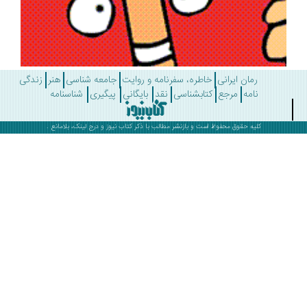
رمان ایرانی
خاطره، سفرنامه و روایت
جامعه شناسی
هنر
زندگی
نامه
مرجع
کتابشناسی
نقد
بایگانی
پیگیری
شناسنامه
کلیه حقوق محفوظ است و بازنشر مطالب با ذکر
کتاب نیوز
و درج لینک، بلامانع .