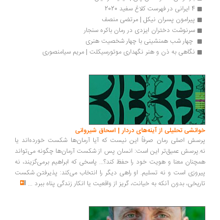
4 ایرانی در فهرست کلاغ سفید 2020
پیرامون پسران نیکل | مرتضی منصف
سرنوشت دختران ایزدی در رمان باکره سنجار
 چهار شب همنشینی با چهار شخصیت هنری 
نگاهی به ذن و هنر نگهداری موتورسیکلت | مریم سیامنصوری
انشی تحلیلی از آینه‌های دردار | اسحاق شیروانی
سش اصلی رمان صرفاً این نیست که آیا آرمان‌ها شکست خورده‌اند یا
.پرسش عمیق‌تر این است: انسان پس از شکست آرمان‌ها چگونه می‌تواند
چنان معنا و هویت خود را حفظ کند؟... پاسخی که ابراهیم برمی‌گزیند، نه
روزی است و نه تسلیم. او راهی دیگر را انتخاب می‌کند: پذیرفتن شکست
ریخی، بدون آنکه به خیانت، گریز از واقعیت یا انکار زندگی پناه ببرد
...