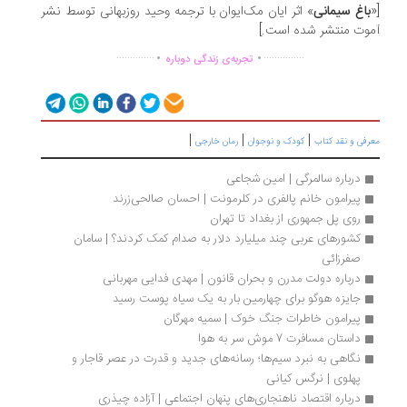
باغ سیمانی
» اثر ایان مک‌ایوان با ترجمه وحید روزبهانی توسط نشر
وت منتشر شده است.]
.
.
..............
...............
تجربه‌ی زندگی دوباره
|
|
|
رفی و نقد کتاب
کودک و نوجوان
رمان خارجی
درباره سالمرگی | امین شجاعی
پیرامون خانم پالفری در کلرمونت | احسان صالحی‌زرند
روی پل جمهوری از بغداد تا تهران
کشورهای عربی چند میلیارد دلار به صدام کمک کردند؟ | سامان 
صفرزائی
درباره دولت مدرن و بحران قانون | مهدی فدایی مهربانی
جایزه هوگو برای چهارمین بار به یک سیاه پوست رسید
پیرامون خاطرات جنگ خوک | سمیه مهرگان
داستان مسافرت 7 موش سر به هوا
نگاهی به نبرد سیم‌ها؛ رسانه‌های جدید و قدرت در عصر قاجار و 
پهلوی | نرگس کیانی
درباره اقتصاد ناهنجاری‌های پنهان اجتماعی | آزاده چیذری