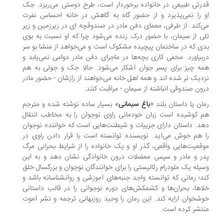
رتی طبیعی در خانواده برخوردار است، طرح دوستی می‌ریزد. جک
 را نمی‌پذیرد و از حضور گاه به گاهش در خانه احساس نفرت
‌کند. از طرفی، معمای دفن مادر در صندوقچه ای در زیرزمین و زیر
ی از سیمان، با حضور درک زنده می‌شود چرا که او نسبت به بوی
ی که در ساختمان پیچیده مشکوک است و می‌خواهد از منشا بو سر
بیاورد. مخفی کاری بچه‌ها در ماجرای دفن مادر دوامی نمی‌یابد و
ه چیز برای پسر جوان آشکار می‌شود. حالا جک و جولی به هم
دیک تر شده اند و همه اهل خانه می‌خواهند از رازشان - حضور مادر
ون صندوقی انباشته از سیمان - مراقبت کنند.
ان یا داستان بلند «
باغ سیمانی
» بسیار ساده نوشته شده و مترجم
 کوشیده است زبان خودمانی راوی نوجوان را به مخاطب انتقال
د. داستان دارای جزییات و شیطنت‌هایی است که خواننده نوجوان
 هم خوش می‌آید. نویسنده توانسته است با قرار دادن راوی در
قعیت‌هایی واقعی، گذر او و یک خانواده را از شرایط بحرانی مرگ
ر و مادر و سپس معضلات درون خانوادگی نشان دهد و به این
یله یک ملودرام رئالیستی را برای خوانندگان نوجوان و بزرگسال خلق
د؛ رمانی که توانسته واجد جنبه‌های آموزشی و روانشناسانه باشد و
اها، بحران‌ها و کشمکش‌های دوره نوجوانی را در قالب داستانی
شخوان ارایه کند. این رمان را وحید روزبهانی ترجمه و نشر آموت
تشر کرده است.