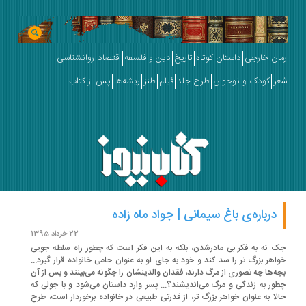
ان خارجی
داستان کوتاه
تاریخ
دین و فلسفه
اقتصاد
روانشناسی
ر
کودک و نوجوان
طرح جلد
فیلم
طنز
ریشه‌ها
پس از کتاب
درباره‌ی باغ سیمانی | جواد ماه زاده
22 خرداد 1395
 نه به فکر بی مادرشدن، بلکه به این فکر است که چطور راه سلطه جویی
اهر بزرگ تر را سد کند و خود به جای او به عنوان حامی خانواده قرار گیرد...
ه‌ها چه تصوری از مرگ دارند، فقدان والدینشان را چگونه می‌بینند و پس از آن
ور به زندگی و مرگ می‌اندیشند؟... پسر وارد داستان می‌شود و با جولی که
لا به عنوان خواهر بزرگ تر، از قدرتی طبیعی در خانواده برخوردار است، طرح