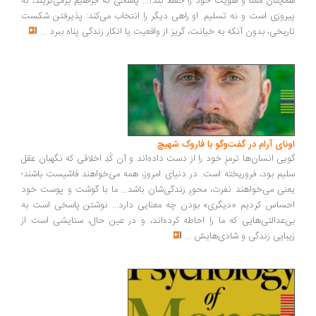
چنان معنا و هویت خود را حفظ کند؟... پاسخی که ابراهیم برمی‌گزیند، نه
روزی است و نه تسلیم. او راهی دیگر را انتخاب می‌کند: پذیرفتن شکست
ریخی، بدون آنکه به خیانت، گریز از واقعیت یا انکار زندگی پناه ببرد
...
ونای آرام در گفت‌وگو با فاروک شهیچ
یی انسان‌ها ترمزِ خود را از دست داده‌اند و آن کُدِ اخلاقی که نگهبان عقل
یم بود، فروریخته است. در دنیای امروز، همه می‌خواهند فاشیست باشند؛
نی می‌خواهند نفرت، محورِ زندگی‌شان باشد... ما با گوشت و پوست خود
ساس کردیم «دیگری» بودن چه معنایی دارد... نوشتن پاسخی است به
‌عدالتی‌هایی که ما را احاطه کرده‌اند، و در عین حال، ستایشی است از
بایی زندگی و شادی‌هایش
...