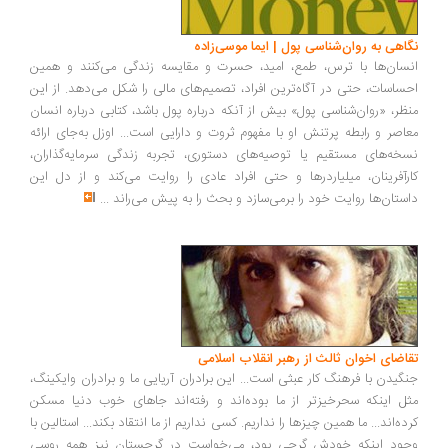
اهی به روان‌شناسی پول | ایما موسی‌زاده
سان‌ها با ترس، طمع، امید، حسرت و مقایسه زندگی می‌کنند و همین
ساسات، حتی در آگاه‌ترین افراد، تصمیم‌های مالی را شکل می‌دهد. از این
ظر، «روان‌شناسی پول» بیش از آنکه درباره پول باشد، کتابی درباره انسان
اصر و رابطه پرتنش او با مفهوم ثروت و دارایی است... اوزل به‌جای ارائه
خه‌های مستقیم یا توصیه‌های دستوری، تجربه زندگی سرمایه‌گذاران،
رآفرینان، میلیاردرها و حتی افراد عادی را روایت می‌کند و از دل این
ستان‌ها روایت خود را برمی‌سازد و بحث را به پیش می‌راند
...
اضای اخوان ثالث از رهبر انقلاب اسلامی
گیدن با فرهنگ کار عبثی است... این برادران آریایی ما و برادران وایکینگ،
ل اینکه سحرخیزتر از ما بوده‌اند و رفته‌اند جاهای خوب دنیا مسکن
ده‌اند... ما همین چیزها را نداریم. کسی نداریم از ما انتقاد بکند... استالین با
ود اینکه خودش گرجی بود، می‌خواست در گرجستان نیز همه روسی