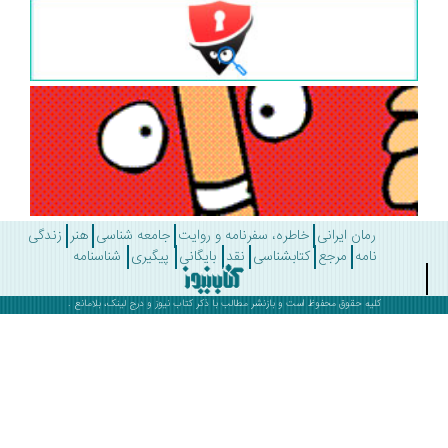
رمان ایرانی
خاطره، سفرنامه و روایت
جامعه شناسی
هنر
زندگی
نامه
مرجع
کتابشناسی
نقد
بایگانی
پیگیری
شناسنامه
کلیه حقوق محفوظ است و بازنشر مطالب با ذکر
کتاب نیوز
و درج لینک، بلامانع .