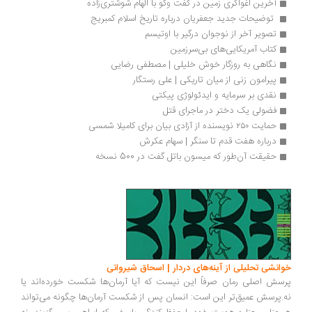
آخرین اغواگری زمین در گفت وگو با الهام شوشتری‌زاده
 توضیحات جدید جعفریان درباره تاریخ اسلام کمبریج
تصویر آخر از نوجوان درگیر با اوتیسم
کتاب آمریکایی‌های بی‌سرزمین
نگاهی به روزگار خوش خلیلی | مصطفی رضایی
پیرامون زنی از میان تاریکی | علی رستگار
نقدی بر سرمایه و ایدئولوژی پیکتی
فضولی یک دختر در ماجرای قتل
حمایت ۲۵۰ نویسنده از آزادی بیان برای کامیلا شمسی
درباره هفت قدم تا سنگر | سهام عکرش
حقیقت آن‌طور که میسون باتل گفت در 500 نسخه
انشی تحلیلی از آینه‌های دردار | اسحاق شیروانی
سش اصلی رمان صرفاً این نیست که آیا آرمان‌ها شکست خورده‌اند یا
.پرسش عمیق‌تر این است: انسان پس از شکست آرمان‌ها چگونه می‌تواند