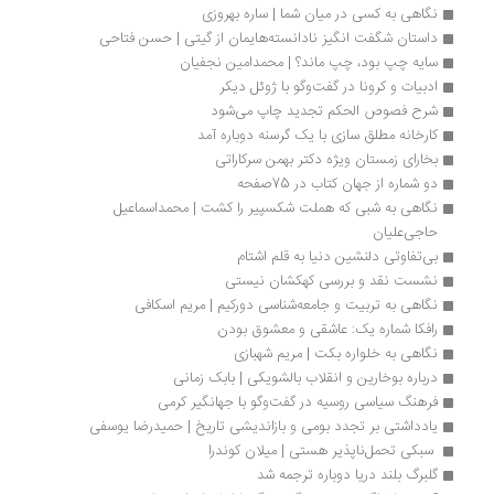
نگاهی به کسی در میان شما | ساره بهروزی
داستان شگفت انگیز نادانسته‌هایمان از گیتی | حسن فتاحی
سایه چپ بود، چپ ماند؟ | محمدامین نجفیان
ادبیات و کرونا در گفت‌وگو با ژوئل دیکر
شرح فصوص الحکم تجدید چاپ می‌شود 
کارخانه مطلق سازی با یک گرسنه دوباره آمد
بخارای زمستان ویژه دکتر بهمن سرکاراتی
دو شماره از جهان کتاب در 75صفحه
نگاهی به شبی که هملت شکسپیر را کشت | محمداسماعیل 
حاجی‌علیان
بی‌تفاوتی دلنشین دنیا به قلم اشتام
نشست نقد و بررسی کهکشان نیستی
نگاهی به تربیت و جامعه‌شناسی دورکیم | مریم اسکافی
رافکا شماره یک: عاشقی و معشوق بودن
نگاهی به خلواره بکت | مریم شهبازی
درباره بوخارین و انقلاب بالشویکی | بابک زمانی
فرهنگ سیاسی روسیه در گفت‌وگو با جهانگیر کرمی
یادداشتی بر تجدد بومی و بازاندیشی تاریخ | حمیدرضا یوسفی
 سبکی تحمل‌ناپذیر هستی | میلان کوندرا
گلبرگ بلند دریا دوباره ترجمه شد