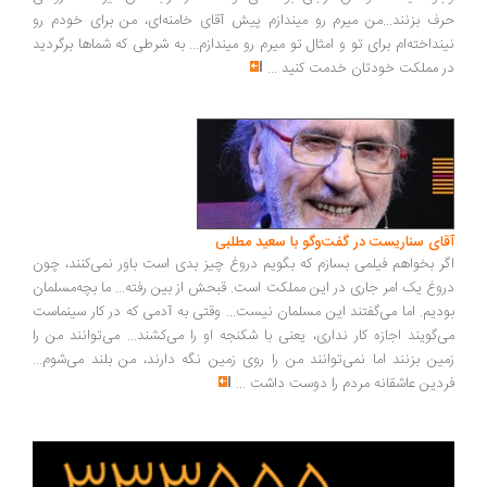
ف بزنند...من میرم رو میندازم پیش آقای خامنه‌ای، من برای خودم رو
نداخته‌ام برای تو و امثال تو میرم رو میندازم... به شرطی که شماها برگردید
 مملکت خودتان خدمت کنید
...
ای سناریست در گفت‌وگو با سعید مطلبی
ر بخواهم فیلمی بسازم که بگویم دروغ چیز بدی است باور نمی‌کنند، چون
وغ یک امر جاری در این مملکت است. قبحش از بین رفته... ما بچه‌مسلمان
دیم. اما می‌گفتند این مسلمان نیست... وقتی به آدمی که در کار سینماست
‌گویند اجازه کار نداری، یعنی با شکنجه او را می‌کشند... می‌توانند من را
ین بزنند اما نمی‌توانند من را روی زمین نگه دارند، من بلند می‌شوم...
دین عاشقانه مردم را دوست داشت
...