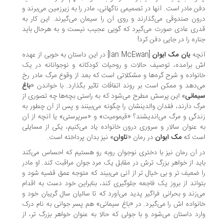
ن مادر است. آنها در تصمیمی ناگهانی، مادر را به زیرزمین می‌برند و
ون صندوقی می‌گذارند و روی آن را سیمان می‌گیرند. این کار به
ری عادی صورت می‌گیرد که گویی عجیب نیست و به هرحال باید
اره را در جایی دفن کرد!
چه
یان مک ایوان
[Ian McEwan] در این داستان به خوبی از عهده
 برآمده، توصیف حالات و روحیات کودکانه و نوجوانانه در یک
نواده و شرح گره‌ها و مشکلاتی است که بعد از وقوع مرگ مادر رخ
‌دهد و ممکن است بر روند اتفاقات تاثیر بگذارد. با خواندن «
باغ
مانی
» این پرسش مطرح می‌شود که به راستی بچه‌ها چه تصوری از
گ دارند، فقدان والدینشان را چگونه می‌بینند و پس از آن چطور به
دگی و مرگ می‌اندیشند؟ «قیمومیت» و «سرپرستی» یا آنچه از آن
 عنوان سالار و سروری درون خانواده یاد می‌کنیم، یکی از مسایلی
ت که
مک ایوان
در رمان «
تاوان
» نیز بدان پرداخته است.
 آن رمان نیز با دختری نوجوان روبه رو هستیم که احساس می‌کند
ید از خواهر بزرگ ترش در مقابل یک مرد جوان مراقبت کند. او مادر
 ضعیف تر و بی خیال تر از آنی می‌بیند که متوجه عمق قضیه شود و
واند از بروز یک فاجعه جلوگیری کند، بنابراین خود دست به اقدام
‌زند و بحرانی فراگیر پدید می‌آورد که تا سالیان سال گریبان خود و
نواده اش را می‌گیرد. در «باغ سیمانی» هم پسر جوانی به نام درک
رد داستان می‌شود و با جولی که حالا به عنوان خواهر بزرگ تر، از