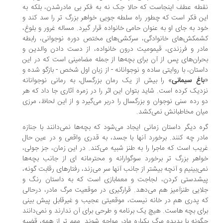
طه عطف اینجاست که حالا جک نه به فکر بی مادرشدن، بلکه به
ن فکر است که چطور راه سلطه جویی خواهر بزرگ تر را سد کند و
د به جای او به عنوان حامی خانواده قرار گیرد. مساله غرور و بلوغ،
مکش‌های خانوادگی، سرکشی‌های مختص دوره نوجوانی، رابطه
در و فرزندی، قیمومیت درون خانواده، از دست دادن والدین و
ران‌های پس از آن برای بچه‌ها از جمله مضامینی است که در این
ستان، با روایتی ساده و نوجوانانه - از زبان اول شخص - بازگو شده و
اغ سیمانی
» را بیش از یک رمان بزرگسال، به رمانی نوجوانانه
دیک کرده است. شاید بتوان این اثر را در زمره آثاری جا داد که هر
 رده سنی نوجوان و بزرگسال را دربر می‌گیرد و از این لحاظ، مرزی
ان مخاطبانش نمی‌کشد.
ه دیگر داستان زمانی ایجاد می‌شود که بچه‌ها نمی‌دانند با جنازه
در چه کنند. برخورد آنها با جسد، به قدری واقعی و در عین حال
یب است که ماجرا را به طنز شبیه می‌کند. در این زمان، جز جولی،
اهر بزرگ تر برخورد سوگوارانه و محترمانه ای از جانب بچه‌ها
ی‌بینیم و آنچه بیشتر از جانب آنها سر می‌زند، رفتارهای رقابت گونه،
شدستی کردن، لجاجت و معمابازی است که به داستان رنگ و
ایی طنزآمیز هم می‌دهد. قرارگیری در موقعیت مرگ مادر، درحالی
 پدری هم در خانه نیست، موقعیتی عجیب و غیرقابل پیش بینی
ای بچه هاست. هیچ یک برنامه و طرحی برای آن ندارند و نمی‌دانند
ونه با پدیده مرگ یکباره مادر مواجه شوند. مهم تر از همه، قضیه