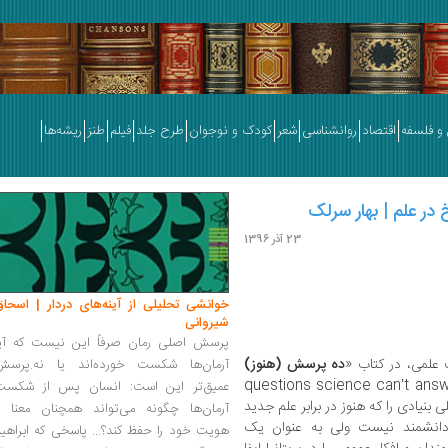
و فلسفه
اقتصاد
روانشناسی
شعر
کودک و نوجوان
طرح جلد
فیلم
طنز
ریشه‌ها
در علم | بهار سرلک
23 آذر 1396
خوانشی تحلیلی از آینه‌های دردار | اسحاق
شیروانی
پرسش اصلی رمان صرفاً این نیست که آیا
ده پرسش (هنوز)
آرمان‌ها شکست خورده‌اند یا نه.پرسش
» [10 questions science can’t ans
عمیق‌تر این است: انسان پس از شکست
th] می‌کوشد مسائلی بنیادی را که هنوز در برابر علم جدید
آرمان‌ها چگونه می‌تواند همچنان معنا و
ته دانشمند نیست ولی به عنوان یک
هویت خود را حفظ کند؟... پاسخی که ابراهی