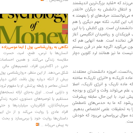
شادی‌هایش
...
 می‌زند که «شاید بزرگ‌ترین اندیشمند
ط و انتقال دانشش به دیگران «آنقدر
می‌توانستند حرف‌های او را بفهمند.»
واب این کتاب، نکته مهم دیگری را هم
انشمندان است. وی کتابش را با این
 فیزیکدان و ریاضیدان انگلیسی آغاز
قی نمانده است. همه آنهایی هم که
ن می‌گوید اگرچه علم در قرن بیستم
نگاهی به روان‌شناسی پول | ایما موسی‌زاده
یست ما نیز همانند لرد کلوین دچار
انسان‌ها با ترس، طمع، امید، حسرت و
مقایسه زندگی می‌کنند و همین احساسات،
حتی در آگاه‌ترین افراد، تصمیم‌های مالی ر
می‌دانست، امروزه دانشمندان معتقدند
شکل می‌دهد. از این منظر، «روان‌شناسی پول
ماده تاریک» و «انرژی تاریک» ساخته
بیش از آنکه درباره پول باشد، کتابی دربار
 ماده تاریک و انرژی تاریک، اصلا
انسان معاصر و رابطه پرتنش او با مفهوم ثرو
، علم می‌تواند وقت و انرژی و بودجه
و دارایی است... اوزل به‌جای ارائه نسخه‌ها
پیش نبرد. با این حال، سابقه پیشرفت
مستقیم یا توصیه‌های دستوری، تجربه زندگی
ی‌شود که ما به حدس‌های نامطمئن
سرمایه‌گذاران، کارآفرینان، میلیاردرها و حت
ا به تحقیقات علمی اختصاص بدهیم.
افراد عادی را روایت می‌کند و از دل این
ده سوال بی‌پاسخی می‌رود که خودش
داستان‌ها روایت خود را برمی‌سازد و بحث ر
است.
به پیش می‌راند
...