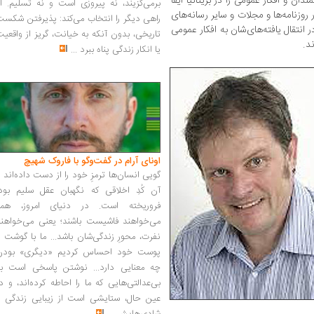
ن و افکار عمومی را در بریتانیا ایفا
برمی‌گزیند، نه پیروزی است و نه تسلیم. ا
وزنامه‌ها و مجلات و سایر رسانه‌های
راهی دیگر را انتخاب می‌کند: پذیرفتن شکس
انتقال یافته‌های‌شان به افکار عمومی
تاریخی، بدون آنکه به خیانت، گریز از واقعی
د.
یا انکار زندگی پناه ببرد
...
اونای آرام در گفت‌وگو با فاروک شهیچ‭
گویی انسان‌ها ترمزِ خود را از دست داده‌اند 
آن کُدِ اخلاقی که نگهبان عقل سلیم بود،
فروریخته است. در دنیای امروز، همه
می‌خواهند فاشیست باشند؛ یعنی می‌خواهند
نفرت، محورِ زندگی‌شان باشد... ما با گوشت 
پوست خود احساس کردیم «دیگری» بودن
چه معنایی دارد... نوشتن پاسخی است به
بی‌عدالتی‌هایی که ما را احاطه کرده‌اند، و د
عین حال، ستایشی است از زیبایی زندگی و