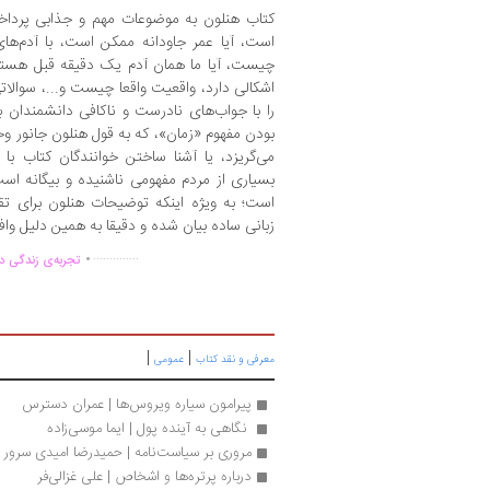
کتاب هنلون به موضوعات مهم و جذابی پرداخت
است، آیا عمر جاودانه ممکن است، با آدم‌ها
چیست، آیا ما همان آدم یک دقیقه قبل هستیم، 
اشکالی دارد، واقعیت واقعا چیست و...، سوالا
را با جواب‌های نادرست و ناکافی دانشمندان 
بودن مفهوم «زمان»، که به قول هنلون جانور 
می‌گریزد، یا آشنا ساختن خوانندگان کتاب با
بسیاری از مردم مفهومی ناشنیده و بیگانه اس
است؛ به ویژه اینکه توضیحات هنلون برای تق
زبانی ساده بیان شده و دقیقا به همین دلیل و
.
..............
تجربه‌ی زندگی دو
|
|
معرفی و نقد کتاب
عمومی
پیرامون سیاره ویروس‌ها | عمران دسترس
 نگاهی به آینده پول | ایما موسی‌زاده
مروری بر سیاست‌نامه | حمیدرضا امیدی سرور
درباره پرتره‌ها و اشخاص | علی غزالی‌فر