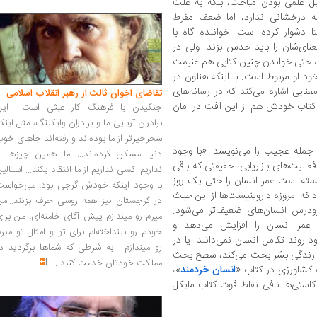
ل علمی بودن مباحث، بلکه به علت
مه درخشانی ندارد، اما ضعف مفرط
ا دشوار کرده است. خواننده گاه با
نای‌شان را باید حدس بزند. ولی در
د، حتی خواندن چنین کتابی هم غنیمت
د او مربوط است. با اینکه هنلون در
ایی اشاره می‌کند که در رسانه‌های
تقاضای اخوان ثالث از رهبر انقلاب اسلامی
ی کتاب خودش هم از این آفت در امان
جنگیدن با فرهنگ کار عبثی است... این
برادران آریایی ما و برادران وایکینگ، مثل اینک
سحرخیزتر از ما بوده‌اند و رفته‌اند جاهای خو
 جمله عجیب را می‌نویسد: «با وجود
دنیا مسکن کرده‌اند... ما همین چیزها را
الیت‌های بازاریابی، حقیقتی که باقی
نداریم. کسی نداریم از ما انتقاد بکند... استالی
نسته است عمر انسان را حتی یک روز
با وجود اینکه خودش گرجی بود، می‌خواست
 که امروزه داروینیست‌ها از این حیث
در گرجستان نیز همه روسی حرف بزنند...من
ودرس انسان‌های ضعیف‌تر می‌شود.
میرم رو میندازم پیش آقای خامنه‌ای، من برا
 عمر انسان را افزایش می‌دهد و
خودم رو نینداخته‌ام برای تو و امثال تو میر
 روند تکامل انسان نمی‌دانند. یا در
رو میندازم... به شرطی که شماها برگردید د
 در زندگی بشر بحث می‌کند، سطح بحث
مملکت خودتان خدمت کنید
...
ب کشاورزی در کتاب «
انسان خردمند
»،
 کاستی‌ها نافی نقاط قوت کتاب مایکل