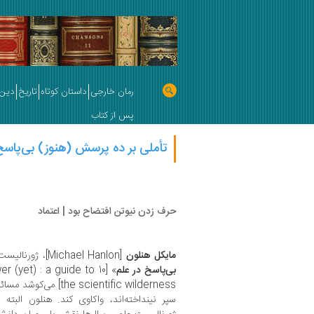
رمان خارجی
داستان کوتاه
تاریخ
دین 
پس از کتاب
تأملی بر ده پرسش (هنوز) بی‌پاسخ 
حرف زدن نیوتن افتضاح بود | اعتماد
مایکل هنلون
[Michael Hanlon]، ژورنالیست علمی، در کتاب «
بی‌پاسخ در علم
wer (yet) : a guide to
e scientific wilderness‎
سپر نینداخته‌اند، واکاوی کند. هنلون الب