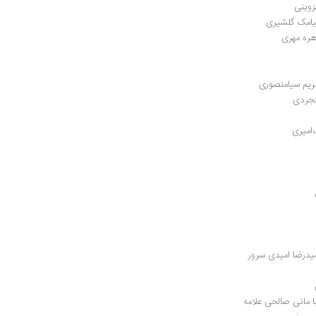
زوینی
سیامک گلشیری
اهره مهری
ریم سیامنصوری
تجردی
‌امیری
میدرضا امیدی سرور
با مانی صالحی علامه