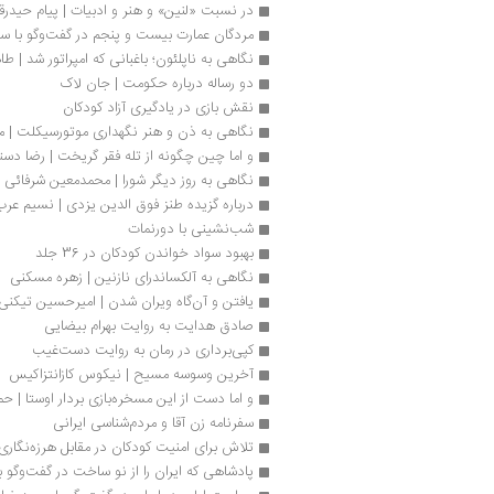
در نسبت «لنین» و هنر و ادبیات | پیام حیدرق
مردگان عمارت بیست و پنجم در گفت‌وگو با 
نگاهی به ناپلئون؛ باغبانی که امپراتور شد | ط
دو رساله درباره حکومت | جان لاک
نقش بازی در یادگیری آزاد کودکان
نگاهی به ذن و هنر نگهداری موتورسیکلت | م
و اما چین چگونه از تله فقر گریخت | رضا دس
نگاهی به روز دیگر شورا | محمدمعین شرفائی
درباره گزیده طنز فوق الدین یزدی | نسیم عرب
شب‌نشینی با دورنمات 
بهبود سواد خواندن کودکان در 36 جلد
نگاهی به آلکساندرای نازنین | زهره مسکنی
یافتن و آن‌گاه ویران شدن | امیرحسین تیكنی
صادق هدایت به روایت بهرام بیضایی
کپی‌برداری در رمان به روایت دست‌غیب 
آخرین وسوسه مسیح | نیکوس کازانتزاکیس
و اما دست از این مسخره‌بازی بردار اوستا | ح
سفرنامه زن آقا و مردم‌شناسی ایرانی
تلاش برای امنیت کودکان در مقابل هرزه‌نگاری
پادشاهی که ایران را از نو ساخت در گفت‌و‌گو 