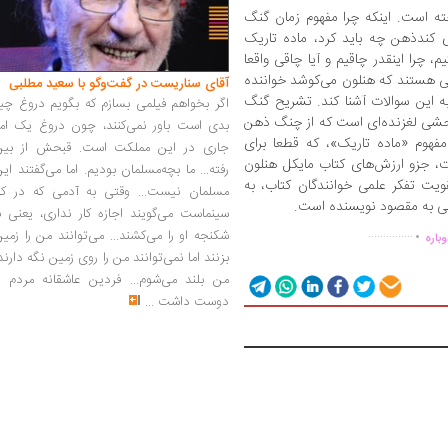
ه است. اینکه چرا مفهوم زمان گنگ
ی کندذهن چه باید کرد، ماده تاریک
چرا اینقدر چاقیم و آیا چاقی واقعا
تی هستند که هنلون می‌کوشد ‌خواننده
آقای سناریست در گفت‌وگو با سعید مطلبی
به این سوالات آشنا کند. تشریح گنگ
اگر بخواهم فیلمی بسازم که بگویم دروغ چی
وحشی لغزنده‌ای است که از چنگ ذهن
بدی است باور نمی‌کنند، چون دروغ یک امر
 مفهوم «ماده تاریک»، که قطعا برای
جاری در این مملکت است. قبحش از بین
ت، جزو ارزش‌های کتاب مایکل هنلون
رفته... ما بچه‌مسلمان بودیم. اما می‌گفتند ای
ویت تفکر علمی خوانندگان کتاب، به
مسلمان نیست... وقتی به آدمی که در کار
افی به مقصود نویسنده است.
.
سینماست می‌گویند اجازه کار نداری، یعنی ب
شکنجه او را می‌کشند... می‌توانند من را زمی
...............
باره
بزنند اما نمی‌توانند من را روی زمین نگه دارند
من بلند می‌شوم... فردین عاشقانه مردم را
دوست داشت
...