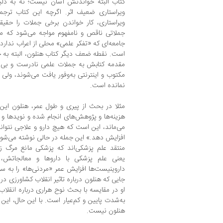
کتاب البته خواندنش آسان نیست؛ نه به دلی
ویراستاری ضعیف اثر. اگرچه این کتاب ترج
ویراستاری، کار خواندن برخی جملات را حقیقت
جملاتی ناقص و نامفهوم مواجه می‌شود که مع
جامعه‌ای که «تفکر علمی» محلی از اعراب ندار
است. نقطه ضعف دیگر کتاب هنلون، البته به خو
مقدمه کتابش به جملات علمی نادرست و بی‌معن
مکتوب و اینترنتی به‌وفور یافت می‌شوند، ول
نمانده است.
مثلا در بحث از پیری و طول عمر، هنلون این
هزینه‌ها و پژوهش‌های انجام شده و نویدها و فع
می‌ماند، این است که هیچ دارو و علاجی نتوا
افزایش دهد.» این جمله در حالی نوشته می‌شود
منتقد علم پزشکی‌اند که پزشکی مانع مرگ ز
یعنی علم پزشکی با داروها و معالجاتش،
داروینیست‌ها افزایش عمر «مردنی‌ها» را به سود
جایی که هنلون درباره تاثیر انقلاب کشاورزی
او در مقایسه با بحث نوح هراری درباره انقلا
به‌شدت پایین و کم‌عیار است. با این حال، این
هنلون نیست.