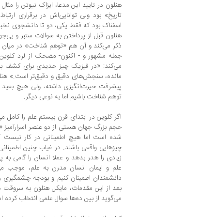
هنلون در تایید این مدعا، ایزاک نیوتن را مثال
تاریخ» بود ولی توانایی‌اش در برقراری ارتبا
اسفناک بود که فقط یکی، دو تا دانشجوی نخبه 
هنلون قبل از پرداختن به سوالات ستبر و بی‌ج
ذکر می‌کند و آن هم «توهم شناخت» در میان د
جمله‌ مشهور و - اکنون- مضحک از لرد کلوین،
می‌کند: «در فیزیک چیز جدیدی برای کشف با
مانده، سنجش‌های دقیق و دقیق‌تر است.» هنلو
پیشرفت حیرت‌انگیزی داشته، ولی هیچ بعید ن
توهم شناخت باشیم اما به نوعی دیگر.
اگر کلوین در ابتدای قرن بیستم علم را کامل 
حجم بزرگ جهان هستی از دو عنصر اسرارآمیز «
شده است اما هیچ اطمینانی در کار نیست که
چیزهایی واقعی باشند. در غیاب چنین اطمینانی
زیادی را هدر بدهد و عملا انسان را گامی به 
علم و ایمان انسان مدرن به علم، موجب م
دانشمندان اطمینان کنیم و بودجه چشمگیری ر
بعد از این مقدمات، مایکل هنلون به سروقت 
می‌گوید از بین ده‌ها سوال علمی انتخاب کرده 