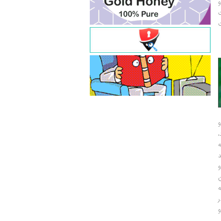
و
ت
ت
و
و
ر